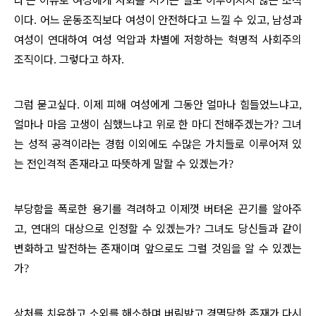
다
는 이유로 여성에게 사회를 시키는 일도 이루어지지 않는 조직
'
이다
어느 운동조직보다 여성이 안전하다고 느낄 수 있고
남성과
.
,
여성이 연대하여 여성 억압과 차별에 저항하는 혁명적 사회주의
조직이다
그렇다고 하자
.
.
그럼 묻고싶다
이제 피해 여성에게 그동안 얼마나 힘들었느냐고
.
,
얼마나 마음 고생이 심했느냐고 위로 한 마디 전해주겠는가
그녀
?
는 성적 공격이라는 경험 이외에도 수많은 가치들로 이루어져 있
는 전인격적 존재라고 따뜻하게 말할 수 있겠는가
?
부당함을 폭로한 용기를 격려하고 이제껏 버텨온 끈기를 알아주
고
연대의 대상으로 인정할 수 있겠는가
그녀도 당신들과 같이
,
?
변화하고 발전하는 존재이며 앞으로도 그럴 것임을 알 수 있겠는
가
?
상처를 치유하고 소외를 해소하며 버림받고 경멸당한 존재가 다시