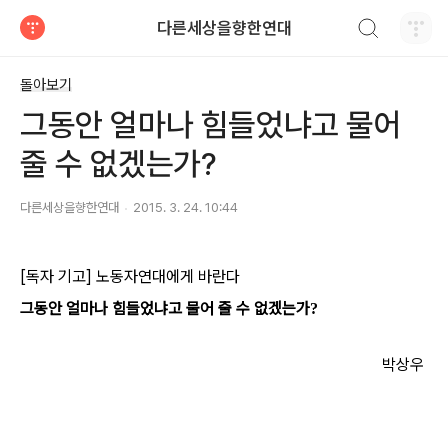
검색하기
다른세상을향한연대
티스토리
돌아보기
그동안 얼마나 힘들었냐고 물어
줄 수 없겠는가?
다른세상을향한연대
2015. 3. 24. 10:44
[독자 기고] 노동자연대에게 바란다
그동안 얼마나 힘들었냐고 물어 줄 수 없겠는가
?
박상우