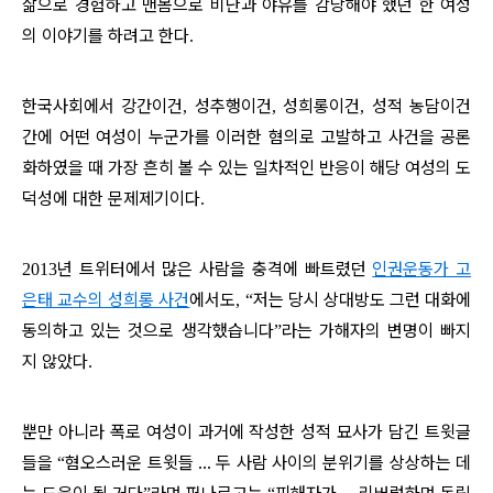
삶으로 경험하고 맨몸으로 비난과 야유를 감당해야 했던 한 여성
의 이야기를 하려고 한다
.
한국사회에서 강간이건
성추행이건
성희롱이건
성적 농담이건
,
,
,
간에 어떤 여성이 누군가를 이러한 혐의로 고발하고 사건을 공론
화하였을 때 가장 흔히 볼 수 있는 일차적인 반응이 해당 여성의 도
덕성에 대한 문제제기이다
.
년 트위터에서 많은 사람을 충격에 빠트렸던
인권운동가 고
2013
은태 교수의 성희롱 사건
에서도
저는 당시 상대방도 그런 대화에
, “
동의하고 있는 것으로 생각했습니다
라는 가해자의 변명이 빠지
”
지 않았다
.
뿐만 아니라 폭로 여성이 과거에 작성한 성적 묘사가 담긴 트윗글
들을
혐오스러운 트윗들
…
두 사람 사이의 분위기를 상상하는 데
“