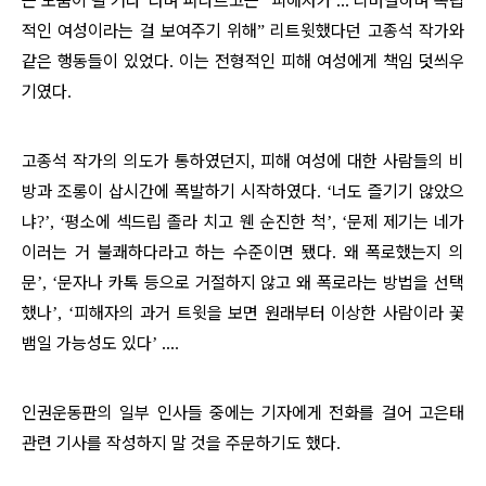
는 도움이 될 거다
라며 퍼나르고는
피해자가
…
리버럴하며 독립
”
“
적인 여성이라는 걸 보여주기 위해
리트윗했다던 고종석 작가와
”
같은 행동들이 있었다
이는 전형적인 피해 여성에게 책임 덧씌우
.
기였다
.
고종석 작가의 의도가 통하였던지
피해 여성에 대한 사람들의 비
,
방과 조롱이 삽시간에 폭발하기 시작하였다
너도 즐기기 않았으
. ‘
냐
평소에 섹드립 졸라 치고 웬 순진한 척
문제 제기는 네가
?’, ‘
’, ‘
이러는 거 불쾌하다라고 하는 수준이면 됐다
왜 폭로했는지 의
.
문
문자나 카톡 등으로 거절하지 않고 왜 폭로라는 방법을 선택
’, ‘
했나
피해자의 과거 트윗을 보면 원래부터 이상한 사람이라 꽃
’, ‘
뱀일 가능성도 있다
…
’
.
인권운동판의 일부 인사들 중에는 기자에게 전화를 걸어 고은태
관련 기사를 작성하지 말 것을 주문하기도 했다
.