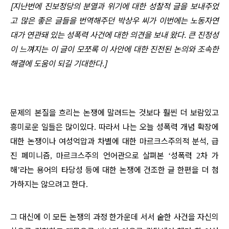
[지난번에 진보정당의 분열과 위기에 대한 성찰적 글을 보내주었
고 많은 좋은 글들을 번역해주던 박상우 씨가 이번에는 노동자연
대가 연관돼 있는 성폭력 사건에 대한 의견을 보내 왔다. 큰 진정성
이 느껴지는 이 글이 모쪼록 이 사안에 대한 진전된 논의와 조속한
해결에 도움이 되길 기대한다.]
문제의 본질을 흐리는 논쟁에 말려드는 것보다 훨씬 더 보람있고
흥미로운 일들은 많이있다
따라서 나는 오늘 성폭력 개념 확장에
.
대한 논쟁이나 여성억압과 차별에 대한 마르크스주의적 분석
급
,
진 페미니즘
마르크스주의 언어관으로 살펴본
성폭력
차 가
,
‘
2
해
라는 용어의 타당성 등에 대한 논쟁에 건조한 글 한편을 더 첨
’
가하지는 않으려고 한다
.
그 대신에 이 모든 논쟁의 과정 한가운데 서서 숱한 사건을 자신의