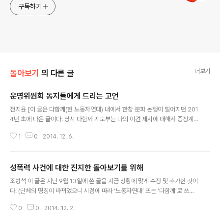
구독하기
더보기
돌아보기
의 다른 글
운영위원회 동지들에게 드리는 고언
글 내용
전지윤 [이 글은 다함께(현 노동자연대) 내에서 한참 분파 논쟁이 벌어지던 201
4년 초에 나온 글이다. 당시 다함께 지도부는 나의 이견 제시에 대해서 중징계
를 하고, 정치적 비판보다는 온갖 인격모독적 비판을 했다. 또 우리를 개인주의,
1
0
2014. 12. 6.
분파주의, 아나키즘이라고 부당하게 공격했다. 이 글은 토론의 진정한 쟁점을
흐리는 이런 공격을 중단하고 정치적 토론을 하자고 호소했던 글이다.] 지금 이
글을 쓰는 내 마음은 매우 무겁습니다. 최일붕 동지는 제가 혁명적 사회주의자
성폭력 사건에 대한 진지한 돌아보기를 위해
가 된 이후 가장 존경했고 가장 많은 것을 배웠던 선배 혁명가입니다. 지금도 이
글 내용
점은 크게 다르지 않습니다. 최일붕 동지가 남한에서 국제사회주의 조직을 창건
조형석 이 글은 지난 9월 13일에 쓴 글을 지금 상황에 맞게 수정 및 추가한 것이
하지 않았다면 저는 아마 소련 몰락 이후의 혼란기에 대안을 찾지 못했을 것이
다. (단체의 명칭이 바뀌었으니 시점에 따라 ‘노동자연대’ 또는 ‘다함께’로 쓰겠
고 방황 속에서..
다. 인용문의 모든 강조는 내가 한 것이다.) 이 사건이 폭로된 시점부터 올해 초
0
0
2014. 12. 2.
까지 나도 다함께 회원이었다는 이유 하나만으로도, 당연히 이 글은 자기비판과