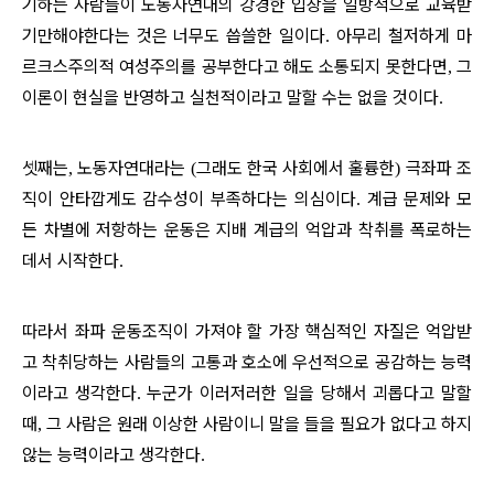
기하는 사람들이 노동자연대의 강경한 입장을 일방적으로 교육받
기만해야한다는 것은 너무도 씁쓸한 일이다
아무리 철저하게 마
.
르크스주의적 여성주의를 공부한다고 해도 소통되지 못한다면
그
,
이론이 현실을 반영하고 실천적이라고 말할 수는 없을 것이다
.
셋째는
노동자연대라는
그래도 한국 사회에서 훌륭한
극좌파 조
,
(
)
직이 안타깝게도 감수성이 부족하다는 의심이다
계급 문제와 모
.
든 차별에 저항하는 운동은 지배 계급의 억압과 착취를 폭로하는
데서 시작한다
.
따라서 좌파 운동조직이 가져야 할 가장 핵심적인 자질은 억압받
고 착취당하는 사람들의 고통과 호소에 우선적으로 공감하는 능력
이라고 생각한다
누군가 이러저러한 일을 당해서 괴롭다고 말할
.
때
그 사람은 원래 이상한 사람이니 말을 들을 필요가 없다고 하지
,
않는 능력이라고 생각한다
.