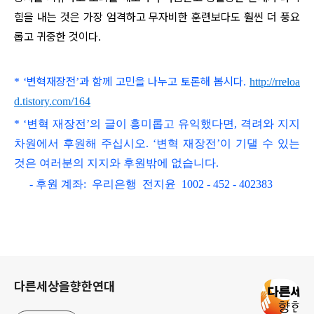
힘을 내는 것은 가장 엄격하고 무자비한 훈련보다도 훨씬 더 풍요
롭고 귀중한 것이다
.
변혁재장전
과 함께 고민을 나누고 토론해 봅시다
*
‘
’
.
http://rreloa
d.tistory.com/164
* ‘변혁 재장전’의 글이 흥미롭고
유익했다면, 격려와 지지
차원에서 후원해 주십시오.
‘변혁 재장전’이 기댈 수 있는
것은 여러분의 지지와 후원밖에 없습니다.
- 후원 계좌: 우리은행 전지윤 1002 - 452 - 402383
로그 정보
다른세상을향한연대