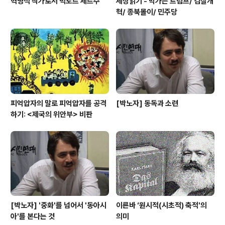
혁명적 작가로서 빅토르 세르주
세상읽기 - 막가는 트럼프/ 검찰개
혁/ 종북몰이/ 민주당
피억압자의 말로 피억압자를 공격
[박노자] 동독과 소련
하기: <제국의 위안부> 비판
[박노자] '중화'를 넘어서 '동아시
이른바 ‘원시적(시초적) 축적'의
아'를 본다는 것
의미