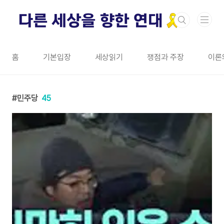
본문 바로가기
홈
기본입장
세상읽기
쟁점과 주장
이론
민주당
45