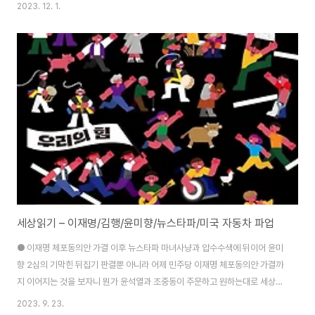
협 일체를 거부하는 기계적이고 경직된 태도는 사회주의 사상과 실천의 역사와
2023. 12. 1.
도 전혀 맞지 않다고 지적하면서, 미국의 구체적 정치상황에 대해서 이것을 적
용하려고 시도하는 이 글의 필자인 크리스 마이사노는 뉴욕시 DSA(미국민주
적사회주의자들)의 회원이다. 글이 길어서 두 번에 나누어 연재한다. 이것은 두
번째 마지막 글이다. 출처:
https://socialistforum.dsausa.org/issues/winter-spring-
2023/walking-the-perilous-t..
세상읽기 – 이재명/김행/윤미향/뉴스타파/미국 자동차 파업
● 이재명 체포동의안 가결 이후 뉴스타파 마녀사냥과 압수수색에 뒤이어 윤미
향 2심의 기막힌 뒤집기 판결뿐 아니라 어제 민주당 이재명 체포동의안 가결까
지 이어지는 것을 보자니 뭔가 윤석열과 조중동이 주문하고 원하는대로 세상이
굴러가는 느낌이라 참 기분이 엿같아진다. 특히 어제 국회에서 벌어진 찬반 투
2023. 9. 23.