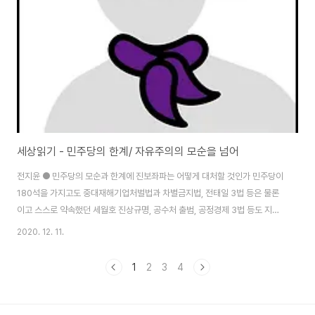
그러나 민주당은 그렇지 않았다. 예전 문제가 터질 때 출마하지 않는다는 자신
들의 규칙마저 스스로 말장난..
세상읽기 - 민주당의 한계/ 자유주의의 모순을 넘어
전지윤 ● 민주당의 모순과 한계에 진보좌파는 어떻게 대처할 것인가 민주당이
180석을 가지고도 중대재해기업처벌법과 차별금지법, 전태일 3법 등은 물론
이고 스스로 약속했던 세월호 진상규명, 공수처 출범, 공정경제 3법 등도 지진
부진하고 계속 질질 끌어오면서 정당한 분노와 비판의 목소리가 커져 왔다. 물
2020. 12. 11.
론 국힘당을 간단히 무시하고 일방적으로 모든 걸 강행하는 게 말처럼 쉽지 않
은 면은 있을 것이다. 아무리 탄핵당한 적폐세력의 대표들이라도 그들을 지지
1
2
3
4
하는 국민 2~30%가 있고 무엇보다 재벌, 보수언론, 관료, 검찰 등 기득권 특
권층들이 그들 뒤에 있기 때문이다. 어떤 의미있는 사회, 경제, 정치 개혁도 반
대하는 이들은 수적으로는 작을지 몰라도 한국사회를 쥐락펴락할 수 있는 부와