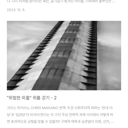
다. 다시 비처럼 쏟아지는 폭탄, 갈기갈기 찢겨진 아이들, 지옥에서 울부짓는 사
람들‘의 영상과 사진이 올라오고 있다. 지금 이스라엘은 '하마스와 전투를 다시
2023. 12. 5.
시작한 것'이 아니다. 제노사이드, 대량 학살, 인종 청소를 다시 시작했다! 지난
일주일의 임시 휴전 동안 이스라엘군은 서안지구에서 8세와 15세 청소년을 포
함해 14명의 팔레스타인인을 살해하고 마을과 집을 파괴했고 수백 명을 잡아
갔다. '하마스가 약속을 어겨서 휴전이 끝났다'는 것은 새빨간 거짓말이다. 이스
라엘은 휴전을 끝내려고 온갖 방법을 동원했다. 지금 가자지구에서 아이들은
백기를 들고 걸어다니..
"위험한 외줄" 위를 걷기 - 2
크리스 마이사노 CHRIS MAISANO 번역: 두견 사회주의적 좌파는 '반대 야
당'과 '집권당'이 되어야 한다는 두 가지 주요 전략적 과제 사이에서 어떻게 하
면 효과적으로 균형을 맞출 수 있을까? 구체적 맥락과 상관없이 의회, 선거, 타