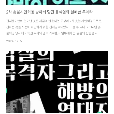
2차 촛불시민혁명 방아쇠 당긴 윤석열의 실패한 쿠데타
전지윤이번에 일어난 것은 지금의 반윤석열 투쟁이 2차 촛불 시민혁명으로 발
전하는 것을 사전에 차단하기 위한 선제공격이었다고 볼 수 있다. 2016년 촛
불혁명 당시에 기득권 우파와 권력 카르텔의 일부에서는 '촛불의 반란을 사전
에 진압하며 계엄령을 선포했어야 하는데 기회를 놓치고 말았다'며 후회하는
2024. 12. 5.
목소리가 많았다. 하루가 멀다하고 터져나오는 정권의 부패와 비리, 국정 농단
속에서 대학교와 종교계로까지 들불처럼 번져가는 시국선언과 매주 주말마다
수십만 명이 모이는 촛불시위와 행진의 규모는 '더 늦으면 손을 쓸 수 없다'는
초초감을 낳았을 것이 분명하다. 그것은 '다수 야당이 반대하면 계엄은 곧바로
해제되고, 실시간으로 모든 게 SNS에서 생중계되는 데 무슨 계엄이냐'라던 수
많은 지식인과 자유주의적 개혁, 중..