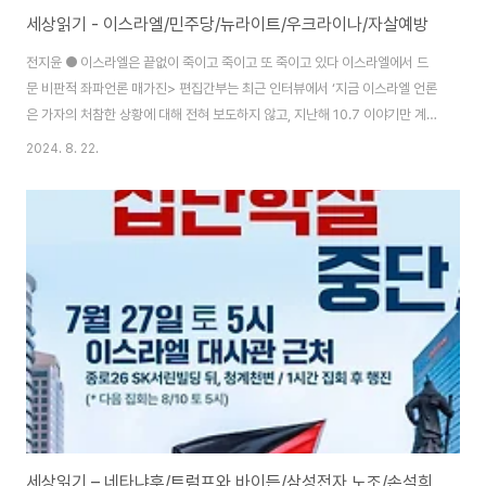
세상읽기 - 이스라엘/민주당/뉴라이트/우크라이나/자살예방
전지윤 ● 이스라엘은 끝없이 죽이고 죽이고 또 죽이고 있다 이스라엘에서 드
문 비판적 좌파언론 매가진> 편집간부는 최근 인터뷰에서 ‘지금 이스라엘 언론
은 가자의 처참한 상황에 대해 전혀 보도하지 않고, 지난해 10.7 이야기만 계속
반복하며, 그래서 이스라엘 시민들은 스스로 피해자라고 생각한다’고 말했다.
2024. 8. 22.
이것이 시온주의의 작동 방식이다.(동시에 이 편집간부는 이스라엘의 모든 시
민을 제거해야할 적으로 여기는 관점에는 이견을 표시했다.) 이스라엘은 가자
에서 지난 300일 동안 165명의 언론인을 죽였고, 이것은 전무후무한 기록이
다. '언론의 자유'를 그토록 강조하던 미국과 서방 정부와 언론들은 이것에 대해
서 침묵하고 있다. "세상은 10월 7일을 정당화할 수 있는 것은 아무것도 없다
고 말하지만, 10월 7일..
세상읽기 – 네타냐후/트럼프와 바이든/삼성전자 노조/손석희