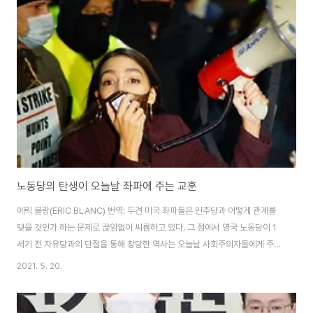
랫동안 이 나라를 지배해 온 친미적이고 부패한 우파세력에 대한 환멸과 분노
속에서, 좌파 게릴라 출신의 구스타보 페트로가, 콜롬비아판 트럼프라고 불리
던 포퓰리즘적 극우익인 로돌포 에르난데스를 꺾고 대통령이 된 것이다. 더구
나 이것은 콜롬비아를 뒤흔든 대..
노동당의 탄생이 오늘날 좌파에 주는 교훈
에릭 블랑(ERIC BLANC) 번역: 두견 미국 좌파들은 민주당과 어떻게 관계를
맺을 것인가 하는 문제로 끊임없이 씨름하고 있다. 그 점에서 영국 노동당이 1
세기 전 자유당과의 단절을 통해 창당한 역사는 오늘날 사회주의자들에게 주는
교훈으로 가득하다는 게 이 글의 취지이다. 글이 매우 길어서 노동당 창당으로
2021. 5. 20.
이어지는 초기 역사는 생략하고 오늘날의 전망과 교훈 부분만을 발췌 번역했
다. 이 글의 필자인 에릭 블랑은 미국 민주적 사회주의자들(DSA) 소속의 사회
주의 이론가이자 활동가이며, 역사사회학자로서 러시아 혁명과 레닌주의에 대