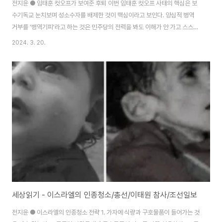
전지윤 ● 임태훈 컷오프가 보여준 후퇴 이번 임태훈 컷오프 사태의 핵심은 보
수기독교 눈치보며 성소수자를 배제한 것이 핵심이라고 보인다. 양심적 병역
거부를 '병역기피'라고 하는 것은 민주당의 전력을 봐도 이해가 안 가고 스스로
모순된 것이기 때문이다. 채상병의 정의를 위해 싸워온 임태훈 소장은 군인권
2024. 3. 20.
센터를 통해 군인권뿐 아니라 군대내 성폭력에 맞서왔을 뿐 아니라 무엇보다
고 변희수 하사의 목소리를 대변했던 사람이다. 그 자신이 진작에 공개적으로
커밍아웃하고 활동해 온 성소수자 당사자이기도 하다. 따라서 보수기독교 진영
은 절대로 반대하는 것이고 결국 민주당을 압박해 굴복시켰다. 바로 이런 구조
와 방식이 그동안 한국사회에서 성평등의 진전과 성소수자의 인권, 차별금지법
을 거듭 막아온 것이고 앞으로도 또 막을 ..
세상읽기 - 이스라엘의 인종청소/총선/이태원 참사/조선일보
전지윤 ● 이스라엘의 인종청소 전략 1. 가자에 식량과 구호물품이 들어가는 것