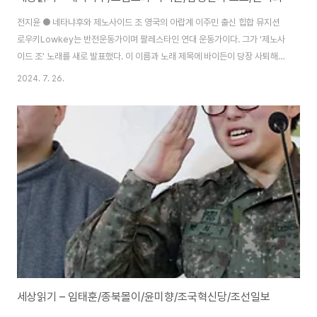
전지윤 ● 네타냐후와 제노사이드 조 영국의 아랍계 이주민 출신 힙합 뮤지션
로우키Lowkey는 반전운동가이며 팔레스타인 연대 운동가이다. 그가 '제노사
이드 조' 노래를 새로 발표했다. 이 이름과 노래 제목에 바이든이 당장 사퇴해야
할 모든 이유가 담겨 있다.https://www.youtube.com/watch?
2024. 7. 26.
v=W1hloB-kU5k물론 이스라엘을 공개적으로 비난하면서도 러시아, 중국 등
은 이스라엘의 경제와 군사력을 지탱하는 석유와 석탄을 계속 공급하고 있다.
국제적으로 저명하고 신뢰받는 의학 전문지 랜싯>은 가자지구 대량학살의 사
망자 수가 전체 인구의 8%인 186,000명 이상이 될 수 있다는 기사를 발표했
다. "이것은 종말론적인 수치"이다.이스라엘은 가자 북부-> 중부-> 남부로 폭
격을 확대하다가 다..
세상읽기 – 임태훈/종북몰이/윤미향/조국혁신당/조선일보