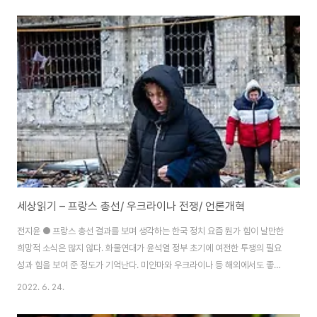
표 대결 장면은 2004년 노무현 탄핵 가결이나, 2013년 이석기 체포동의안
가결 때의 장면들을 떠올리게 만들었다. 분명한 차이점들은 있지만 중요하게
겹치는 측면들이 있기 때문이다. 두 경우 모두에 단지 우파정당의 단독 행위가
아니라 여러 정당의 초당적 찬성표가 가결을 이끌었었다. 이석기 의원 때도 진
영을 넘어선 모든 언론의 지지 속에 찬성한 민주당이나 진보정당 의원들은 ‘당
당하면 법의 심판을 피할 이유가 없..
세상읽기 – 프랑스 총선/ 우크라이나 전쟁/ 언론개혁
전지윤 ● 프랑스 총선 결과를 보며 생각하는 한국 정치 요즘 뭔가 힘이 날만한
희망적 소식은 많지 않다. 화물연대가 윤석열 정부 초기에 여전한 투쟁의 필요
성과 힘을 보여 준 정도가 기억난다. 미얀마와 우크라이나 등 해외에서도 좋은
소식은 많지 않다. 미국에서 아마존, 스타벅스에서 새로운 노조 조직화의 물결
2022. 6. 24.
이 시작됐다는 소식 정도가 있다. 덧붙여 최근 두 가지 선거 결과는 고무적이다.
하나는 콜롬비아에서 역사상 최초로 좌파 대통령과 정부가 등장한 것이다. 오