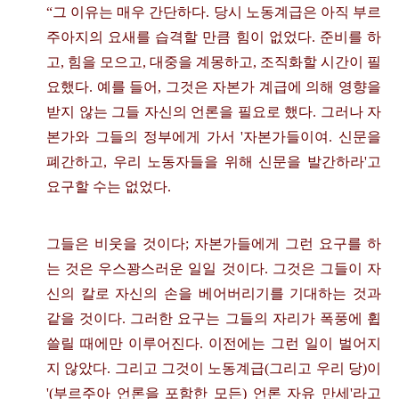
“
그 이유는 매우 간단하다
.
당시 노동계급은 아직 부르
주아지의 요새를 습격할 만큼 힘이 없었다
.
준비를 하
고
,
힘을 모으고
,
대중을 계몽하고
,
조직화할 시간이 필
요했다
.
예를 들어
,
그것은 자본가 계급에 의해 영향을
받지 않는 그들 자신의 언론을 필요로 했다
.
그러나 자
본가와 그들의 정부에게 가서
'
자본가들이여
.
신문을
폐간하고
,
우리 노동자들을 위해 신문을 발간하라
'
고
요구할 수는 없었다
.
그들은 비웃을 것이다
;
자본가들에게 그런 요구를 하
는 것은 우스꽝스러운 일일 것이다
.
그것은 그들이 자
신의 칼로 자신의 손을 베어버리기를 기대하는 것과
같을 것이다
.
그러한 요구는 그들의 자리가 폭풍에 휩
쓸릴 때에만 이루어진다
.
이전에는 그런 일이 벌어지
지 않았다
.
그리고 그것이 노동계급
(
그리고 우리 당
)
이
'(
부르주아 언론을 포함한 모든
)
언론 자유 만세
'
라고