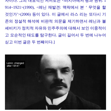
자이다
.
그의 대표적인 저서로는
<
러시아에서 빵과 권위
: 1
914~1921>(1990), <
레닌 재발견
:
맥락에서 본
‘
무엇을 할
것인가
’>(2006)
등이 있다
.
이 글에서 라스 리는 또다시 기
존의 정설적 해석에 비판적 의문을 제기하면서 레닌과 볼
셰비키가 정치적 자유와 민주주의에 대해서 보인 이중적이
고 모순적인 태도를 탐구한다
.
글이 길어서 두 번에 나누어
싣고 이번 글은 두 번째이다
.]