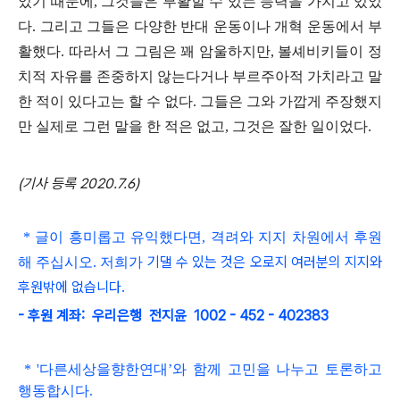
었기 때문에
,
그것들은 부활할 수 있는 능력을 가지고 있었
다
.
그리고 그들은 다양한 반대 운동이나 개혁 운동에서 부
활했다
.
따라서 그 그림은 꽤 암울하지만
,
볼셰비키들이 정
치적 자유를 존중하지 않는다거나 부르주아적 가치라고 말
한 적이 있다고는 할 수 없다
.
그들은 그와 가깝게 주장했지
만 실제로 그런 말을 한 적은 없고
,
그것은 잘한 일이었다
.
(기사 등록 2020.7.6)
* 글이 흥미롭고
유익했다면, 격려와 지지 차원에서 후원
기댈 수 있는 것은 오로지 여러분의 지지와
해 주십시오. 저희가
후원밖에 없습니다.
- 후원 계좌: 우리은행 전지윤 1002 - 452 - 402383
*
'
다른세상을향한연대
’와 함
께 고민을 나누고 토론하고
행동합시다
.