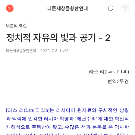
검색하기
다른세상을향한연대
티스토리
이론의 혁신
정치적 자유의 빛과 공기 - 2
다른세상을향한연대
2020. 7. 6. 11:28
라스 리
(Lars T. Lih)
번역
:
두견
[
라스 리
(Lars T. Lih)
는 러시아어 원자료와 구체적인 상황
과 맥락에 입각한 러시아 혁명과
‘
레닌주의
’
에 대한 혁신적
재해석으로 주목받아 왔고
,
수많은 책과 논문을 쓴 역사학