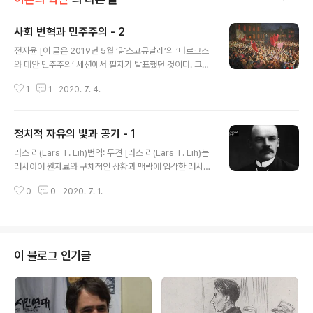
사회 변혁과 민주주의 - 2
글 내용
전지윤 [이 글은 2019년 5월 ‘맑스코뮤날레’의 ‘마르크스
와 대안 민주주의’ 세션에서 필자가 발표했던 것이다. 그러
다보니 지난 1년 동안의 상황 변화들이 반영돼 있지 않고
1
1
2020. 7. 4.
결과적으로 어긋난 예측들도 볼 수 있다. 특히 지난해 여름
부터 진행된 검찰대란 국면과 그 이후의 총선 결과 등이 그
렇다. 글을 더 보강하고 확장해서 올리려고 미루다가 시간
정치적 자유의 빛과 공기 - 1
만 지나서 일단 올린다. 이 글에 있던 많은 각주들은 편의상
글 내용
생략했다. 글이 매우 길어서 2번에 나누어 올린다. 이 글은
라스 리(Lars T. Lih)번역: 두견 [라스 리(Lars T. Lih)는
2 번째이다.] 사회주의적 민주주의의 이상과 혁명의 필요
러시아어 원자료와 구체적인 상황과 맥락에 입각한 러시아
성 착취 억압받는 민중이 정치권력뿐 아니라 사회경제적
혁명과 ‘레닌주의’에 대한 혁신적 재해석으로 주목받아 왔
권력까지 통제하는 것, 그것은 사회주의적 민주주의의 이
0
0
2020. 7. 1.
고, 수많은 책과 논문을 쓴 역사학자이다. 그의 대표적인 저
상이다. 2011년에 중동을 뒤흔들었던 아랍혁명, 2016년
서로는 (1990), (2006) 등이 있다. 이 글에서 라스 리는
연말에 한국에서 폭발했..
또다시 기존의 정설적 해석에 비판적 의문을 제기하면서
레닌과 볼셰비키가 정치적 자유와 민주주의에 대해서 보인
이중적이고 모순적인 태도를 탐구한다. 글이 길어서 두번
이 블로그 인기글
에 나누어 싣고 이번 글은 첫번째이다.] 출처: https://we
eklyworker.co.uk/worker/833/light-and-air-of-
political-freedom/ 역사학자로서 나에게, 19세기 유럽
의 역사에 관한 가..