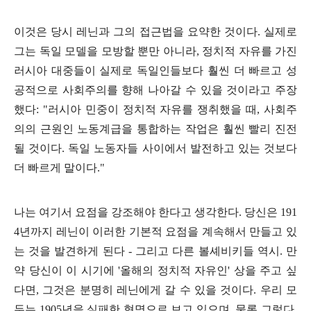
이것은 당시 레닌과 그의 접근법을 요약한 것이다
.
실제로
그는 독일 모델을 모방할 뿐만 아니라
,
정치적 자유를 가진
러시아 대중들이 실제로 독일인들보다 훨씬 더 빠르고 성
공적으로 사회주의를 향해 나아갈 수 있을 것이라고 주장
했다
: "
러시아 민중이 정치적 자유를 쟁취했을 때
,
사회주
의의 근원인 노동계급을 통합하는 작업은 훨씬 빨리 진전
될 것이다
.
독일 노동자들 사이에서 발전하고 있는 것보다
더 빠르게 말이다
."
나는 여기서 요점을 강조해야 한다고 생각한다
.
당신은
191
4
년까지 레닌이 이러한 기본적 요점을 계속해서 만들고 있
는 것을 발견하게 된다
-
그리고 다른 볼셰비키들 역시
.
만
약 당신이 이 시기에
'
올해의 정치적 자유인
'
상을 주고 싶
다면
,
그것은 분명히 레닌에게 갈 수 있을 것이다
.
우리 모
두는
1905
년을 실패한 혁명으로 보고 있으며
,
물론 그렇다
.