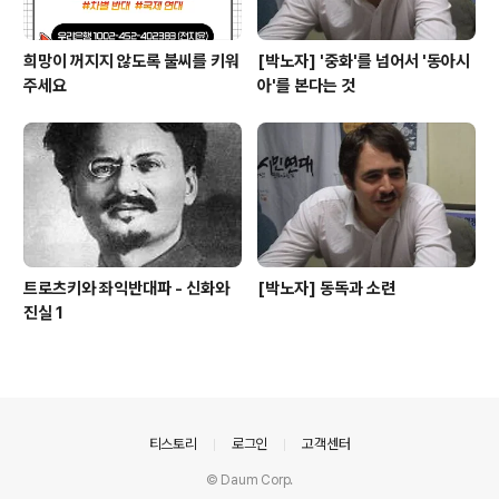
희망이 꺼지지 않도록 불씨를 키워
[박노자] '중화'를 넘어서 '동아시
주세요
아'를 본다는 것
트로츠키와 좌익반대파 - 신화와
[박노자] 동독과 소련
진실 1
의안내
티스토리
로그인
고객센터
© Daum Corp.