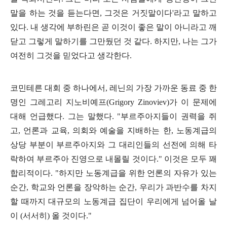
말을 하는 것을 듣는다면
,
그것은 거짓말이다
'
라고 말하고
있다
.
내 생각에 부하린은 곧 이것이 좋은 말이 아니라고 깨
닫고 그렇게 말하기를 그만뒀던 것 같다
.
하지만
,
나는 그가
여전히 그것을 믿었다고 생각한다
.
코민테른 대회 중 하나에서
,
레닌의 가장 가까운 동료 중 한
명인 그레고리 지노비예프
(Grigory Zinoviev)
가 이 문제에
대해 언급했다
.
그는 말했다
. "
부르주아지들이 권력을 쥐
고
,
언론과 교육
,
의회와 예술을 지배하는 한
,
노동계급의
상당 부분이 부르주아지와 그 대리인들의 선전에 의해 타
락하여 부르주아 진영으로 내몰릴 것이다
."
이것은 모두 꽤
합리적이다
. "
하지만 노동계급을 위한 언론의 자유가 있는
순간
,
학교와 언론을 장악하는 순간
,
우리가 과반수를 차지
할 때까지 대규모의 노동계급 집단이 우리에게 넘어올 날
이
(
서서히
)
올 것이다
."