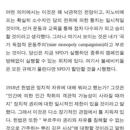
어떤 의미에서는 이것은 꽤 낙관적인 전망이고
,
지노비예
프는 확실히 소수자인 당의 전위에 의한 통치는 일시적일
것이며
,
선거 운동과 교육을 통해 점차 다수파가 되고 승리
할 것이라고 생각했다
.
그러나 여기서 보이는 것은 내가
'
국
가 독점적 운동주의
'(state monopoly campaignism)
라고 부르
는 것이다
.
당신은 지금
SPD
가 실행하던 종류의 캠페인을
방해없이 실행할 수 있는 위치에 있다
.
여기서 볼셰비키들
은 모든 규제가 풀린다면
SPD
가 할만할 것을 시행했다
.
1918
년 헌법은 정치적 자유에 대해 뭐라고 했는가
?
그것은
"
인간에 의한 인간 착취의 객관적 가능성이 사라질 때까
지
"
정치적 권리에 대한 일시적인 제한이 있을 것이라고 말
했다
.
그래서 이것은 다소 장기적인 관점에서 틀 지워져 있
다
.
헌법은 또한
"
부르주아 권리와 자유를 침해할 수 없는
것으로 간주하는 뿌리 깊은 사상
"
에 대항할 것이라고 말하