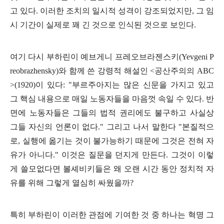
고 있다
.
이러한 조치의 일시적 성격이 강조되었지만
,
그 임
시 기간이 실제로 꽤 긴 것으로 인식된 것으로 보인다
.
여기 다시 부하린이 예브게니 프레오브라젠스키
(Yevgeni P
reobrazhensky)
와 함께 쓴 강령적 해설인
<
공산주의의
ABC
>(1920)
이 있다
: "
부르주아지는 많은 신문을 가지고 있고
그 핵심 내용으로 매일 노동자들을 마음껏 속일 수 있다
.
반
면에 노동자들은 그들의 법적 권리에도 불구하고 사실상
그들 자신의 언론이 없다
."
그리고 나서 말한다
"
본질적으
로
,
실행에 옮기는 것이 불가능하기 때문에 그것은 전혀 자
유가 아니다
."
이것은 질문을 던지게 만든다
.
그것이 이렇
게 쓸모없다면 볼셰비키들은 왜 오랜 시간 동안 정치적 자
유를 위해 그렇게 열심히 싸웠을까
?
특히 부하린이 이러한 관점에 기여한 것 중 하나는 혁명 그