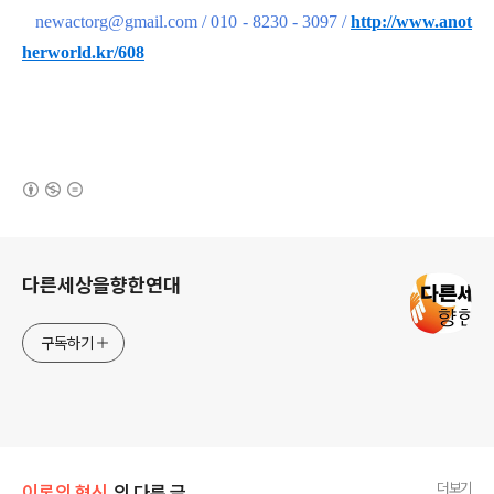
newactorg@gmail.com / 010 - 8230 - 3097
/
http://www.anot
herworld.kr/608
(새창열림)
로그 정보
다른세상을향한연대
구독하기
더보기
이론의 혁신
의 다른 글