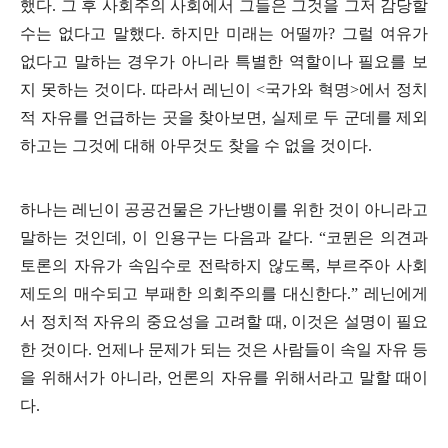
했다
.
그 후 사회주의 사회에서 그들은 그것을 그저 감당할
수는 없다고 말했다
.
하지만 미래는 어떨까
?
그럴 여유가
없다고 말하는 경우가 아니라 특별한 역할이나 필요를 보
지 못하는 것이다
.
따라서 레닌이
<
국가와 혁명
>
에서 정치
적 자유를 언급하는 곳을 찾아보면
,
실제로 두 군데를 제외
하고는 그것에 대해 아무것도 찾을 수 없을 것이다
.
하나는 레닌이 공공건물은 가난뱅이를 위한 것이 아니라고
말하는 것인데
,
이 인용구는 다음과 같다
. “
코뮌은 의견과
토론의 자유가 속임수로 전락하지 않도록
,
부르주아 사회
제도의 매수되고 부패한 의회주의를 대신한다
.”
레닌에게
서 정치적 자유의 중요성을 고려할 때
,
이것은 설명이 필요
한 것이다
.
언제나 문제가 되는 것은 사람들이 속일 자유 등
을 위해서가 아니라
,
언론의 자유를 위해서라고 말할 때이
다
.