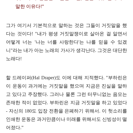
말한 이유다
!”
그가 여기서 기본적으로 말하는 것은 그들이 거짓말을 했
다는 것이다
! "
내가 평생 거짓말쟁이로 살아온 걸 알면서
어떻게 너는
'
나는 너를 사랑한다
'
는 나를 믿을 수 있겠
니
"
라는 내가 아는 노래의 가사가 생각난다
.
그것은 대단한
노래다
!
할 드레이퍼
(Hal Draper)
도 이에 대해 지적했다
. "
부하린은
이 운동이 과거에는 거짓말을 했으며 지금은 진실을 말하
고 있다고 주장했다
.
그러나 물론 그런 터무니없는 음모는
존재한 적이 없었다
.
부하린은 지금 거짓말을 하고 있었다
-
자신의
180
도 입장 전환을 은폐하기 위해서
.
이 헛소리를
인쇄한 운동은 과거만큼이나 미래를 위해서도 신빙성이 떨
어졌다
.”