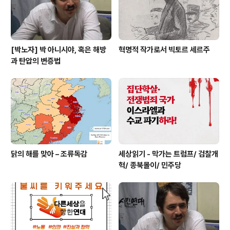
[박노자] 박 아니시야, 혹은 해방
혁명적 작가로서 빅토르 세르주
과 탄압의 변증법
닭의 해를 맞아 – 조류독감
세상읽기 - 막가는 트럼프/ 검찰개
혁/ 종북몰이/ 민주당