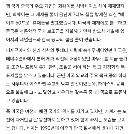
쟁 국가 중국의 주요 기업인 화웨이를 시범케이스 삼아 제재했지
만
,
화웨이는 그 제재를 뚫어 금년에
7
나노 칩을 탑재한 최신
"
메
이트
60
프로
"
휴대폰을 발표했습니다
.
미국의 제재에도 불구하고
중국은 천문학적 국가 보조금을 지불해 가면서 반도체 개발에 있
어서의 네덜란드와 한국 등과의 갭을 줄여 왔습니다
.
니제르에서의 친러 성향의 쿠데타 세력에 속수무책이었던 미국은
,
베네수엘라에서 본래 제거 작전의 대상이었던 마두로를 지금 불가
불 조건부 포용해 유가 관리
,
조절을 헤야 하는 등 그 지정학적 목
표치들을 낮추고 있습니다
.
금년 미국 외교의 주요 목표 중의 하나
는 사우디와 이스라엘 수교의 막후 알선이었는데
,
하마스의 공격
으로 불발에 그치고 말았고 사우디는 갈수록 중
-
러 쪽으로 표류하
고 있습니다
.
즉 미국은 여전히 패권 국가의 위치를 지키고 있지만
,
커져가는 도
전에 과거만큼 잘 응전하지 못하고 있어 힘이 빠지는 모습을 보이
는 겁니다
.
세계는
1990
년대 이후의 단극 질서에서 벗어나 가면