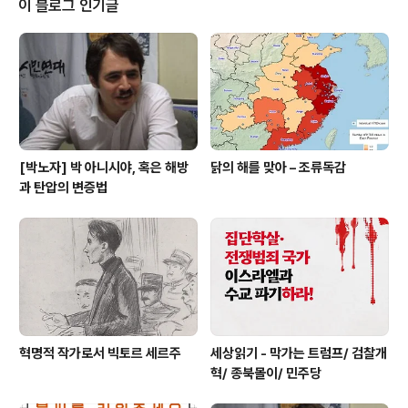
이 블로그 인기글
엘의 국가적 프로파간다나 각종의 친이스라엘 단체들의 광
고 같은 게 많이 들어옵니다. 차단하려 해도 차단할 수 있는
길이 없어서 일단 "연구" 삼아 열심히 지켜보고 있는데, 한
가지 괄목할 만한 점이 있습니다. 이 광고들의 대부분은,..
[박노자] 박 아니시야, 혹은 해방
닭의 해를 맞아 – 조류독감
과 탄압의 변증법
혁명적 작가로서 빅토르 세르주
세상읽기 - 막가는 트럼프/ 검찰개
혁/ 종북몰이/ 민주당