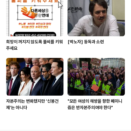
희망이 꺼지지 않도록 불씨를 키워
[박노자] 동독과 소련
주세요
자본주의는 변화했지만 '신봉건
"모든 여성의 해방을 향한 페미니
제'는 아니다
즘은 반자본주의여야 한다"