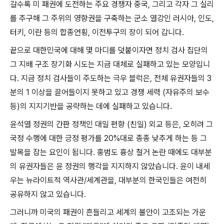
갈수록 미 패권에 도전하는 주요 경쟁자 중국
,
그리고 각자 그 실리
를 추구해 그 주위의 영향권을 구축하는 군소 열강인 러시아
,
인도
,
터키
,
이란 등의 합종연횡
,
이전투구의 장이 되어 갑니다
.
끝으로 대한민국에 대해 몇 마디를 덧붙이자면 정치 검사 집단의
그 지배 구조 장기화 시도는 지금 대체로 실패하고 있는 모양입니
다
.
지금 정치 검사들이 주도하는 극우 블럭은
,
전체 유권자들의
3
분의
1
이상을 끌어들이지 못하고 있고 경쟁 세력
(
자유주의 보수
등
)
의 지지기반을 공략하는 데에 실패하고 있습니다
.
윤석열 정권의 간판 정책인 대일 편향
(
친일
)
외교 등은
,
오히려 그
국정 수행에 대한 긍정 평가를
20%
대로 종종 낮추게 하는 등 그
발목을 잡는 요인이 됩니다
.
홍범도 흉상 철거 논란 때에도 대부분
의 유권자들은 윤 정권의 행각을 지지하지 않았습니다
.
윤이 내세
우는 뉴라이트적 역사관
/
세계관을
,
대부분의 한국인들은 여전히
공유하지 않고 있습니다
.
그러니까 미국의 패권이 흔들리고 세계의 불안이 고조되는 가운