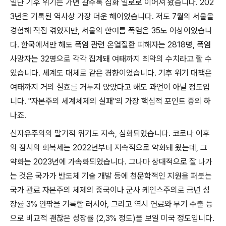
일단 기후 위기는 가면 갈수록 심화 일로로 이어져 왔습니다
. 202
3
년은 기록된 역사상 가장 더운 해이었습니다
.
저도
7
월의 서울을
경험해 직접 겪었지만
,
서울의 한여름 폭염은
35
도 이상이었습니
다
.
한국에서만 해도 폭염 관련 온열질환 피해자는
2818
명
,
폭염
사망자는
32
명으로 각각 집계돼 여태까지 최악의 수치라고 할 수
있습니다
.
세계도 대체로 같은 경향이었습니다
.
기후 위기 대책은
여태까지 거의 실효를 거두지 않았다고 해도 과언이 아닐 정도입
니다
. "
자본주의 세계체제의 실패
"
의 가장 핵심적 포인트 중의 하
나죠
.
신자유주의의 말기적 위기도 지속
,
심화되었습니다
.
코로나 이후
의 잠시의 회복세는
2022
년부터 지속적으로 약화돼 왔는데
,
그
약화는
2023
년에 가속화되었습니다
.
그나마 상대적으로 잘 나가
는 것은 국가가 반도체 기술 개발 등에 천문학적인 지원을 퍼붓는
국가 관료 자본주의 체제의 중국이나 군사 케인스주의로 금년 성
장률
3%
안팎을 기록할 러시아
,
그리고 역시 연료와 무기 수출 등
으로 비교적 괜찮은 성장률
(2,3%
정도
)
을 보일 미국 정도입니다
.