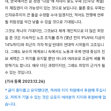
데
,
한국에서는 윤 정권
"
다음
"
에 차라리 중도 우파
(
민주당 계열
)
의 재집권이 더 가능성이 있는 것으로 보입니다
.
물론 중도 우파는
신자유주의의 큰 틀을 수정할 수야 없겠지만
,
적어도 전쟁에 연루
될 위험성을 약간 낮출 수 있을 것으로 기대됩니다
.
그것도 하나의 기대지만
,
그것보다 제게 개인적으로 더 많은 희망
을 준 것은 지속적인 노조 조직률 증가
(
몇년 전의
9%
부터 지금의
14%
까지
)
와 최근의 가자 학살 반대의 연대적 시위들의 고조입니
다
.
그래도 보수의 헤게모니 속에서도 노동과 국제 연대 중심의 진
보 세력은 그 위치를 유지할 뿐만 아니라 여러모로 조금씩 세를 확
장하기도 합니다
.
매우 더딘 과정이지만
,
그래도 희망의 근거가 될
수 있는 것입니다
.
(
기사 등록
2023.12.26)
* 글이 흥미롭고 유익했다면, 격려와 지지 차원에서 후원해 주십시
오. 저희가 기댈 수 있는 것은 오로지 여러분의 지지와 후원밖에 없
습니다.