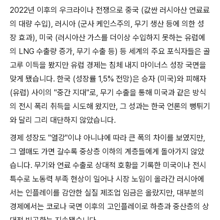
2022
년 이후의 우크라이나 전쟁으로 중국
(
값싼 러시아산 연료료
의 대량 수입
),
러시아
(
군사 케인스주의
,
무기 생산 등에 의한 성
장 효과
),
미국
(
러시아산 가스를 더이상 수입하지 못하는 유럽에
의
LNG
수출량 증가
,
무기 수출 등
)
등 세계의 주요 포식자들은 골
고루 이득을 봤지만 유럽 경제는 침체 내지 마이너스 성장 국면을
맞게 됐습니다
.
한국
(
성장률
1,5%
전망
)
은 승자
(
미국
)
와 피해자
(
유럽
)
사이의
"
중간 지대
"
로
,
무기 수출을 통해 미국과 같은 방식
의 전시 폭리 취득을 시도해 왔지만
,
그 성과는 한국 언론의 뻥튀기
와 달리 그리 대단하지 않았습니다
.
경제 성장도
"
열강
"
이냐 아니냐에 따라 큰 폭의 차이를 보였지만
,
그 열매도 가면 갈수록 중상층 이하의 계층들에게 돌아가지 않았
습니다
.
무기와 연료 수출로 상대적 호황을 기록한 미국이나 전시
특수로 노동력 부족 현상이 일어나 시장 노임이 올라간 러시아에
서는 인플레이를 감안한 실질 제조업 임금은 올랐지만
,
대부분의
경제에서는 코로나 국면 이후의 고인플레이로 하층과 중산층의 상