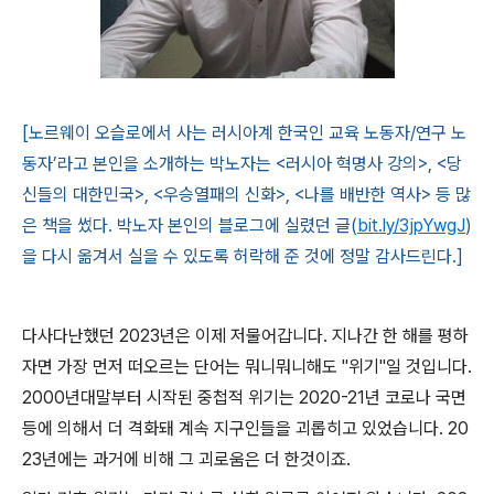
[노르웨이 오슬로에서 사는 러시아계 한국인 교육 노동자/연구 노
동자’라고 본인을 소개하는 박노자는 <러시아 혁명사 강의>, <당
신들의 대한민국>, <우승열패의 신화>, <나를 배반한 역사> 등 많
은 책을 썼다. 박노자 본인의 블로그에 실렸던 글(
bit.ly/3jpYwgJ
)
을 다시 옮겨서 실을 수 있도록 허락해 준 것에 정말 감사드린다.]
다사다난했던
2023
년은 이제 저물어갑니다
.
지나간 한 해를 평하
자면 가장 먼저 떠오르는 단어는 뭐니뭐니해도
"
위기
"
일 것입니다
.
2000
년대말부터 시작된 중첩적 위기는
2020-21
년 코로나 국면
등에 의해서 더 격화돼 계속 지구인들을 괴롭히고 있었습니다
. 20
23
년에는 과거에 비해 그 괴로움은 더 한것이죠
.