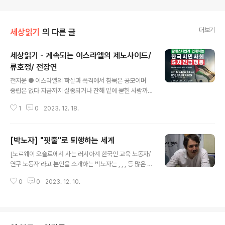
더보기
세상읽기
의 다른 글
세상읽기 - 계속되는 이스라엘의 제노사이드/
류호정/ 전장연
글 내용
전지윤 ● 이스라엘의 학살과 폭격에서 침묵은 공모이며
중립은 없다 지금까지 실종되거나 잔해 밑에 묻힌 사람까
지 포함해 가자지구의 희생자는 24,000명에 달한다. 건물
1
0
2023. 12. 18.
10만 채 이상이 파괴됐다. 먹을 물도 없으니 씻을 물은 당
연히 없다. 휴지도 없고 위생은 포기한 상황이다. 마취없이
절단 수술을 하고 가족이 죽어도 손가락만 겨우 찾는 경우
[박노자] "핏줄"로 퇴행하는 세계
도 많다. 전기가 없으니 휴대폰으로 죽은 가족의 사진을 남
글 내용
기기도 어렵다. 이 모든 끔찍한 상황은 ‘하마스는 10월 7일
[노르웨이 오슬로에서 사는 러시아계 한국인 교육 노동자/
공격에 나서면서 이스라엘 네탸냐후 정부의 극우반동적 성
연구 노동자’라고 본인을 소개하는 박노자는 , , , 등 많은 책
격을 과소평가했다’는 지적을 공감하게 만들고 있다. 덧붙
을 썼다. 박노자 본인의 블로그에 실렸던 글(bit.ly/3jpYw
여 이것이 제2의 더 극악한 나크바를 위해 네타냐후가 놓
0
0
2023. 12. 10.
gJ)을 다시 옮겨서 실을 수 있도록 허락해 준 것에 정말 감
은 덫이었다는 생각을 떨치기 어려운 요즘이다. 그런데도
사드린다.] 저는 페북에서 유대인 역사나 문화, 그리고 저희
이스라엘 대통령 헤르조그는 "이..
가족 (대가족인 만큼 아마도 한국식 표현하자면 "문중" 같
은 표현은 더 맞겠죠?)의 가족사 등 여러 그룹에 소속돼 있
습니다. 그래서 그런지, 제 타임라인을 보면 유달리 이스라