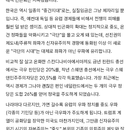
대적 빈곤화는 지속됐습니다
.
한국은 역시 일종의
"
중간지대
"
로는
,
실질임금은 그냥 제자리일 뿐
입니다
.
즉
,
예컨대 독일 등 유럽 경제들에 비해서 전쟁의 피해를
훨씬 덜 받은 셈이죠
.
상대적 빈곤화의 확대는 정치적으로 중도
,
온
건 정파들을 약화시키고
"
극단
"
을 몰고 오게 돼 있는데
,
선진권의
제도내
/
주류적 좌파가 신자유주의적 경향에 동화된 이상 이 새로
운
"
극단의 시대
"
는 대체로 좌파가 아닌 우파에 유리합니다
.
비교적 잘 살고 온화한 스칸디나비아에서마저도 금년 핀란드 총선
에서는 극우 핀인당은
20%
를
,
작년 스웨덴 총선에서는 극우 스웨
덴민주주의자당은
20,5%
를 각각 득표했습니다
.
가장 최근에는
역시 경제가 그나마 괜찮은 편인 네덜란드에서는 두 개의 극우 정
당은 도합
26%
를 얻어 정국을 주도하게 되었습니다
.
나라마다 다르지만
,
가면 갈수록 유럽의 우파 정치를 중도 우파
(
각종의 기민당 등
)
가 아닌 극우파가 주도하게 됩니다
.
트럼프 계
열이 공화당을 장악한 미국도 마찬가지인데
,
그만큼 신자유주의
위기 시기의 자본주의는
"
중도
"
본위의 기존의 의회주의 제도와 잘