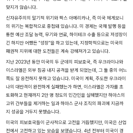
맞지가 않습니다
.
신자유주의의 말기적 위기와 팍스 아메리카나
,
즉 미국 헤게모니
의 위기는 복합적으로 중첩돼 있습니다
.
미 경제는 국채 발행 등을
통한 예산 조달 능력
,
무기와 연료
,
하이테크 수출 등으로 저성장이
긴 하지만 어쨌든
"
성장
"
을 하고 있는데
,
지정학적으로는 미국의
패권적 지위에 대한 도전들은 계속 강해져가고 있습니다
.
지난
2023
년 동안 미국의 두 군데의 피보호국
,
즉 우크라이나와
이스라엘은 외부 침공 내지 공격을 받게 되었는데
,
그 둘 중의 어느
쪽도 잘 응전하지 못하고 있습니다
.
미국이 계획
,
주도한 우크라이
나의 대반격이 완전하게 실패했는가 하면
,
이스라엘은 가자를 초
토화하고 현재까지
2
만 명 정도의 민간인을 살해했지만 하마스의
고위 간부들을 제거하는 일과 하마스 군사 조직의 파괴에 지금까
지 성공을 거두지 못했습니다
.
미국의 피보호국들이 군사적으로 고전을 거듭했지만
,
미국은 산업
전에서 고전하고 있는 모습을 보였습니다
. 4
년 전부터 미국이 경