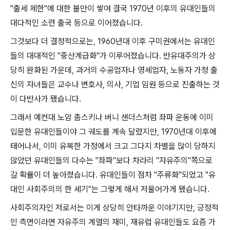
"
출세 제한
"
에 대한 불만이 쌓여 결국
1970
년 이후의 유대인들의
대다적인 소련 출국 등으로 이어졌습니다
.
그것보다 더 결정적으로는
, 1960
년대 이후 구미권에서는 유대인
들의 대대적인
"
중산계급화
"
가 이루어졌습니다
.
반유대주의가 상
당히 완화된 가운데
,
과거의 수공업자나 영세업자
,
노동자 가정 출
신의 자녀들은 교수나 변호사
,
의사
,
기업 임원 등으로 진출하는 것
이 다반사가 됐습니다
.
그래서 예컨대 노암 촘스키나 버니 샌더스처럼 좌파 운동에 이미
입문한 유대인들이야 그 궤도를 계속 달렸지만
, 1970
년대 이후에
태어나서
,
이미 유복한 가정에서 크고 그다지 차별을 많이 당하지
않았던 유대인들의 다수는
"
좌파
"
보다 차라리
"
자유주의
"
쪽으로
갈 확률이 더 높아졌습니다
.
유대인들이 점차
"
주류화
"
되었고
"
유
대인 사회주의의 한 세기
"
는 그렇게 해서 저물어가게 됐습니다
.
사회주의자인 저로서는 이게 상당히 안타까운 이야기지만
,
긍정적
인 측면이라면 자유주의 계열의 재미
,
재유럽 유대인들도 요즘 가