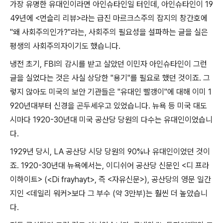
가장 유명한 유대인이라면 아인슈타인일 터인데
,
아인슈타인이
19
49
년에
<
먼슬리 리뷰
>
라는 급진 마르크스주의 잡지의 창간호에
"
왜 사회주의인가
?"
라는
,
사회주의 필요성을 설파하는 글을 실은
평생의 사회주의자이기도 했습니다
.
냉전 초기
, FBI
의 감시를 받고 살았던 이민자 아인슈타인이 그런
글을 실었다는 것은 사실 상당한
"
용기
"
를 필요로 했던 것이죠
.
그
렇지 않아도 미국의 보안 기관들은
"
유대인 빨갱이
"
에 대해 이미
1
920
년대부터 신경을 곤두세우고 있었습니다
.
뉴욕 등 미국 대도
시마다
1920-30
년대 미국 공산당 당원의 다수는 유대인이었습니
다
.
1929
년 당시
, LA
공산당 시당 당원의
90%
나 유대인이었던 것이
죠
. 1920-30
년대 뉴욕에서는
,
이디쉬어 공산당 신문인
<
디 프라
이하이트
> (<Di frayhayt>,
즉
<
자유신문
>),
공산당의 영문 일간
지인
<
데일리 워커
>
보다 그 부수
(
약
3
만부
)
는 훨씬 더 높았습니
다
.