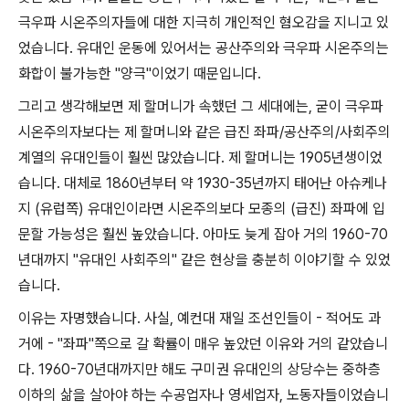
극우파 시온주의자들에 대한 지극히 개인적인 혐오감을 지니고 있
었습니다
.
유대인 운동에 있어서는 공산주의와 극우파 시온주의는
화합이 불가능한
"
양극
"
이었기 때문입니다
.
그리고 생각해보면 제 할머니가 속했던 그 세대에는
,
굳이 극우파
시온주의자보다는 제 할머니와 같은 급진 좌파
/
공산주의
/
사회주의
계열의 유대인들이 훨씬 많았습니다
.
제 할머니는
1905
년생이었
습니다
.
대체로
1860
년부터 약
1930-35
년까지 태어난 아슈케나
지
(
유럽쪽
)
유대인이라면 시온주의보다 모종의
(
급진
)
좌파에 입
문할 가능성은 훨씬 높았습니다
.
아마도 늦게 잡아 거의
1960-70
년대까지
"
유대인 사회주의
"
같은 현상을 충분히 이야기할 수 있었
습니다
.
이유는 자명했습니다
.
사실
,
예컨대 재일 조선인들이
-
적어도 과
거에
- "
좌파
"
쪽으로 갈 확률이 매우 높았던 이유와 거의 같았습니
다
. 1960-70
년대까지만 해도 구미권 유대인의 상당수는 중하층
이하의 삶을 살아야 하는 수공업자나 영세업자
,
노동자들이었습니