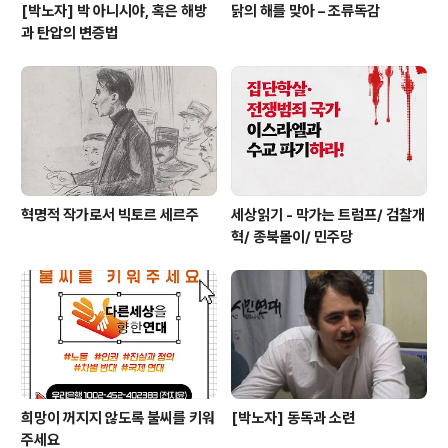
[박노자] 박 아니시야, 혹은 해방
닭의 해를 맞아 – 조류독감
과 탄압의 변증법
혁명적 작가로서 빅토르 세르주
세상읽기 - 막가는 트럼프/ 검찰개
혁/ 종북몰이/ 민주당
희망이 꺼지지 않도록 불씨를 키워
[박노자] 동독과 소련
주세요