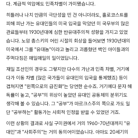
다
.
계급적 억압에도 민족차별이 가미됐습니다
.
히틀러나 나치 만큼의 극단성을 띤 건 아니더라도
,
홀로코스트를
피해 피난 가는 유대인들의 미국 입국을 막았던 미 국무부의 많은
관료들부터
1930
년대에 심한 반유대주의적 성향을 가지고 있었
습니다
.
노암 촘스키의 어린 시절의 회상을 들어보면
1930
년대의
미국에서 그를
"
유대놈
"
이라고 놀리고 괴롭혔던 백인 아이들과의
주먹다짐은 매일매일의 일이었답니다
.
재일 조선인의 경우도 그렇지만 다수의 가난과 민족 차별
,
거기에
다가 이동 차별
(
많은 국가들이 유대인의 입국을 통제했죠
)
등이
겹쳐지면
"
왼쪽으로의 급진화
"
는 당연한 순수죠
.
거기에다 문자 해
독률이 높고
, "
공부
"
의 위상이 높았던 유대인 공동체의 분위기도
생각해 볼 수 있습니다
.
그
"
공부
"
가 마르크스주의 쪽으로 가도 일
단
"
공부하는
"
활동가는 사회적 인정을 받을 수 있었던 거죠
.
이런 상황의 결과로 사실 구미권에서 거의
1960-70
년대까지
"
유
대인
"
과
"
사회주의
"
는 거의 동의어이었습니다
.
아마도
20
세기의