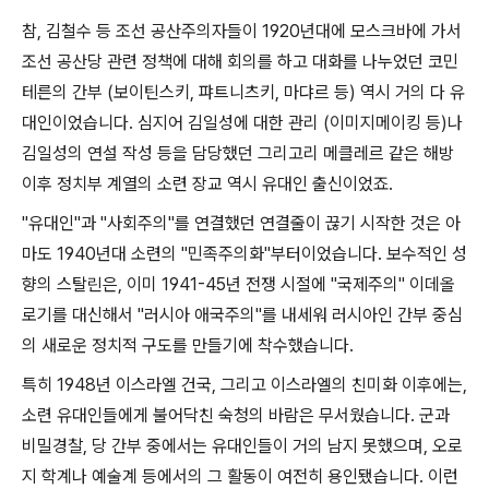
참
,
김철수 등 조선 공산주의자들이
1920
년대에 모스크바에 가서
조선 공산당 관련 정책에 대해 회의를 하고 대화를 나누었던 코민
테른의 간부
(
보이틴스키
,
퍄트니츠키
,
마댜르 등
)
역시 거의 다 유
대인이었습니다
.
심지어 김일성에 대한 관리
(
이미지메이킹 등
)
나
김일성의 연설 작성 등을 담당했던 그리고리 메클레르 같은 해방
이후 정치부 계열의 소련 장교 역시 유대인 출신이었죠
.
"
유대인
"
과
"
사회주의
"
를 연결했던 연결줄이 끊기 시작한 것은 아
마도
1940
년대 소련의
"
민족주의화
"
부터이었습니다
.
보수적인 성
향의 스탈린은
,
이미
1941-45
년 전쟁 시절에
"
국제주의
"
이데올
로기를 대신해서
"
러시아 애국주의
"
를 내세워 러시아인 간부 중심
의 새로운 정치적 구도를 만들기에 착수했습니다
.
특히
1948
년 이스라엘 건국
,
그리고 이스라엘의 친미화 이후에는
,
소련 유대인들에게 불어닥친 숙청의 바람은 무서웠습니다
.
군과
비밀경찰
,
당 간부 중에서는 유대인들이 거의 남지 못했으며
,
오로
지 학계나 예술계 등에서의 그 활동이 여전히 용인됐습니다
.
이런