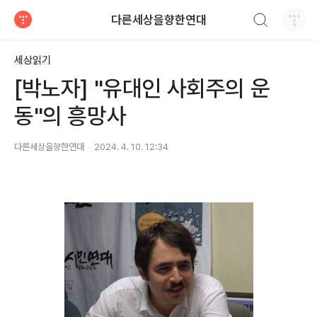
검색하기
다른세상을향한연대
티스토리
세상읽기
[박노자] "유대인 사회주의 운
동"의 흥망사
다른세상을향한연대
2024. 4. 10. 12:34