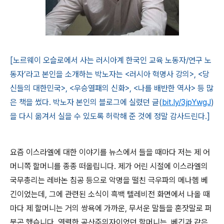
[노르웨이 오슬로에서 사는 러시아계 한국인 교육 노동자/연구 노
동자’라고 본인을 소개하는 박노자는 <러시아 혁명사 강의>, <당
신들의 대한민국>, <우승열패의 신화>, <나를 배반한 역사> 등 많
은 책을 썼다. 박노자 본인의 블로그에 실렸던 글(
bit.ly/3jpYwgJ
)
을 다시 옮겨서 실을 수 있도록 허락해 준 것에 정말 감사드린다.]
요즘 이스라엘에 대한 이야기를 뉴스에서 들을 때마다 저는 제 어
머니쪽 할머니를 종종 떠올립니다
.
제가 어린 시절에 이스라엘의
국무총리는 레바논 침공 등으로 악명을 떨친 극우파의 메나헴 베
긴이었는데
,
그에 관련된 소식이 흑백 텔레비전 화면에서 나올 때
마다 제 할머니는 거의 쌍욕에 가까운
,
무서운 말들을 혼잣말로 퍼
붓곤 했습니다
.
열렬한 공산주의자이었던 할머니는
,
베긴과 같은