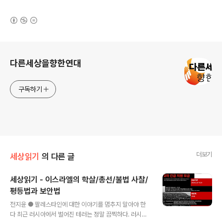
(새창열림)
로그 정보
다른세상을향한연대
구독하기
더보기
세상읽기
의 다른 글
세상읽기 - 이스라엘의 학살/총선/불법 사찰/
평등법과 보안법
글 내용
전지윤 ● 팔레스타인에 대한 이야기를 멈추지 말아야 한
다 최근 러시아에서 벌어진 테러는 정말 끔찍하다. 러시아