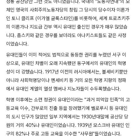
정통 공산당만 그런 것도 아니었습니다
.
국내의
"
노동자연대
"
의 모
체인 영국의 사회주의노동자당의 창립 그 당시의 당수이자 이론가
인 토니 클리프
(
이가엘 글룩스타인
)
를 비롯하여
,
세계 트로츠키주
의 이론가나 지도급 간부 역시 유대인 출신인 경우가 매우 많았습
니다
.
촘스키와 같은 경우를 보더라도 아나키스트들도 같은 사정
이었습니다
.
유대인들이 이미 적어도 법적으로 동등한 권리를 누렸던 서구 이
상으로
,
유대인 차별이 오래 지속됐던 동구에서의 유대인의 혁명
성이 더 강했습니다
. 1917
년 이전의 러시아에서는
,
볼셰비키뿐만
아니라 사회혁명당이나 멘세비키 등 거의 모든 혁명 지향의 정파
에서 유대인 계열의 열성 멤버나 지노자들이 수두록했습니다
.
혁명 이후에는 소련 정권이 유대인이라는
"
과거 피억압 민족
"
의 고
등교육 이수
,
간부로의 진출 등을 장려했기에 벨로루시 등 유대인
의 도시 인구가 많았던 일부 지역에서는
1930
년대말에 공산당 당
원의 거의
40%
나 유대인이었습니다
. 1939
년 모스크바 유대인 인
구의
82%
나 주로 고등 교육을 이수한
"
사무원
"
들이었습니다
.