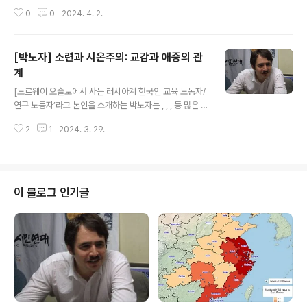
테러의 희생자들을 추모하고 '이슬람국가-호라산'을 규탄
0
0
2024. 4. 2.
하지 않을 수 없다. 동시에 이번 테러는 푸틴이 지난 10년
간 시리아 독재자 아사드를 도와서 시리아 내전에 개입해
아랍인과 무슬림 수십만명을 학살하는데 동참한 결과라는
[박노자] 소련과 시온주의: 교감과 애증의 관
것을 부정하기 어렵다. 그런데 푸틴은 테러범들을 공개적
으로 고문하면서 사건을 조작해서라도 이것을 우크라이나
계
글 내용
폭격 정당화에 이용하려는 기막힌 태도를 보이고 있다. 물
[노르웨이 오슬로에서 사는 러시아계 한국인 교육 노동자/
론 이런 푸틴의 태도가 아무리 무자비하고, 이번에 러시아
연구 노동자’라고 본인을 소개하는 박노자는 , , , 등 많은 책
에서 이슬람국가가 저지른 테러가 아무리 끔찍해도, 이스
을 썼다. 박노자 본인의 블로그에 실렸던 글(bit.ly/3jpYw
라엘이 매일 가자에서 저지르는 테러에는 못 미친다. 그러
2
1
2024. 3. 29.
gJ)을 다시 옮겨서 실을 수 있도록 허락해 준 것에 정말 감
나 이슬람국가를 비난하는 미국과 서방 국가들은 이스라..
사드린다.] 제가 태어난 곳은 구소련이었고, 제 친척의 상당
수가 사는 곳은 이스라엘입니다. 이 둘 사이의 관계를 역사
적으로 정리하자면...정말 난제 중의 난제죠. 일면으로는 볼
셰비즘과 시온주의는 서로 "양극"의 관계이었지만, 동시에
이 블로그 인기글
서로를 계속 의식하지 않을 수 없고 "관계"를 맺을 수밖에
없었던 거죠. 그리고 소련/러시아와 이스라엘의 "특수 관
계" 속에서는 20세기 역사의 "큰 그림"의 여러 가지 중요
한 측면들이 광장히 잘 부각돼 있습니다. 민족주의, 소련식
..