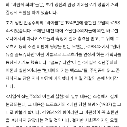
의
"
비판적 좌파
"
들은
,
초기 냉전의 반공 이데올로기 성립에 거의
결정적 역할을 하게 됐습니다
.
초기 냉전 반공주의의
"
바이블
"
은
1949
년에 출판된 오웰의
<198
4>
이었습니다
.
스페인 내전 때에 스탈린주의자들에 의한 바르셀
로나에서의 아나키스트들의 숙청에 일대 충격을 받고
,
그 뒤에 트
로츠키 등의 소련 비판에 영향을 받은 오웰은
, <1984>
에서
"
엠마
뉴엘 골드슈타인
"
이란 이름으로 트로츠키를 연상케 하는 캐릭터를
등장시키기도 했습니다
. "
골드슈타인
"
이 쓴
<
서열적 집단주의의
이론과 실천
>
이라는
"
반대파의 기본 텍스트
"
를
,
주인공이 읽고 존
재하지도 않은 지하 야당에 가입했다가 비밀 경찰의 손에 넘어갑
니다
.
<
서열적 집단주의의 이론과 실천
>
의 일부 내용은 소설에서 길게
논급되는데
,
그 내용은 트로츠키의
<
배반 당한 혁명
> (1937)
을 그
대로 방불케 합니다
. <1984>
의 힘이라면 그 비판성이 꼭 소련만
을 겨냥하지 않았다는 점일 것입니다
.
철저한 사회주의자인 오웰