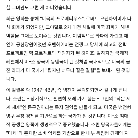
실 그녀만도 그런 게 아니었습니다
.
최근 영화를 통해
"
미국의 프로메티우스
",
로버트 오펜하이머가 다
시 화제가 되었지만
,
그야말로
2
차 대전 시절에 미국 좌파가 해낸
역할을 그대로 보여주는 것입니다
.
이념적으로 좌파에 가깝고 애
인이 공산당원이었던 오펜하이머는 전쟁 그 당시에 최고의 전략
프로젝트인 핵 프로젝트의 책임자가 된 것이죠
.
말하자면 국제적
레벨에서 미
-
소 양국이 동맹국이 된 것처럼 국내적으로 미국의 급
진 좌파가 미 국가가
"
짧지만 너무나 짙은 밀월
"
을 보내게 된 것입
니다
.
이 밀월은 약
1947-48
년
,
즉 냉전이 본격화되면서 끝나게 됩니
다
.
소련은
-
장기적으로 필연히 오래 가기 힘든
-
그만의
"
작은 세
계 체제
"
인 동구권이라는 독자 권역을 만들게 되고
,
미국은 냉전형
영구 무장 경제를 기반으로 하는 국가가 된 것입니다
.
미
-
소 적대
적 공생은 양쪽에 생명적으로 중요했습니다
.
소련 당국자들에게는
"
미제
"
의 존재란 소비 억제를 기반으로 한 내부 동원형 경제의 지