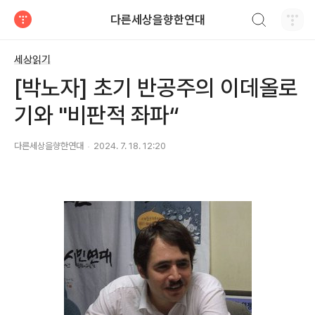
검색하기
다른세상을향한연대
티스토리
세상읽기
[박노자] 초기 반공주의 이데올로
기와 "비판적 좌파“
다른세상을향한연대
2024. 7. 18. 12:20