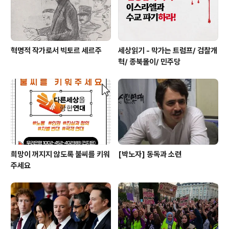
혁명적 작가로서 빅토르 세르주
세상읽기 - 막가는 트럼프/ 검찰개
혁/ 종북몰이/ 민주당
희망이 꺼지지 않도록 불씨를 키워
[박노자] 동독과 소련
주세요