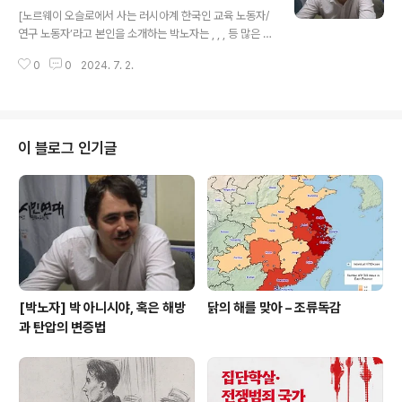
글 내용
다. '이스라엘군은 세계에서 가장 도덕적 군대'라는 네타냐
[노르웨이 오슬로에서 사는 러시아계 한국인 교육 노동자/
후의 지상최대의 거짓말은 제발 좀 그만 듣고 싶다. 이것은
연구 노동자’라고 본인을 소개하는 박노자는 , , , 등 많은 책
미국과 영국 등 서방 정부들이 이스라엘을 계속 지지하기
을 썼다. 박노자 본인의 블로그에 실렸던 글(bit.ly/3jpYw
에 가능한 거짓말이다. 미국에서 민주당과 공화당이 모두
0
0
2024. 7. 2.
gJ)을 다시 옮겨서 실을 수 있도록 허락해 준 것에 정말 감
이스라엘을 지지하듯이 영국에서는 보수당과..
사드린다.] 팍스 아메리카나 (Pax Americana), 즉 미국
중심의 세계 질서는 이제 그 말기적인 쇠락의 단계에 진입
한 것으로 보입니다. 달러 패권이나 미군 기지 등을 통한 지
구에 대한 공간적 통제 등은 얼마 더 가긴 가겠지만, 2020
이 블로그 인기글
년대에는 이미 "포스트-아메리칸" 시대의 윤곽이 점차 잡
히는 것입니다. 팍스 아메리카나가 고통스럽게 그 말기적
단계를 향해 가고 있는 이 시점에서는, 이 팍스 아메리카나
의 초기를 한 번 다시 기억해보는 것이 다소 의미 있..
[박노자] 박 아니시야, 혹은 해방
닭의 해를 맞아 – 조류독감
과 탄압의 변증법