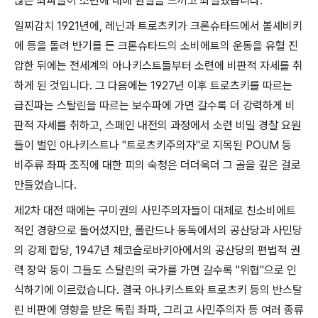
많은 좌파들이 소련에 대해 환멸을 느끼고 좌절했습니다
.
일찌감치
1921
년에
,
레닌과 트로츠키가 크론슈타드에서 볼셰비키
에 등을 돌려 반기를 든 크론슈타드의 소비에트의 운동을 유혈 진
압한 뒤에는 전세계의 아나키스트들부터 소련에 비판적 자세를 취
하게 된 것입니다
.
그 다음에는
1927
년 이후 트로츠키를 따르는
급진파는 스탈린을 따르는 보수파에 가면 갈수록 더 강력하게 비
판적 자세를 취하고
,
스페인 내전의 과정에서 소련 비밀 경찰 요원
들이 벌인 아나키스트나
"
트로츠키주의자
"
로 지목된
POUM
등
비주류 좌파 조직에 대한 피의 숙청은 더더욱더 그 골을 깊은 걸로
만들었습니다
.
제
2
차 대전 때에는 구미권의 사민주의자들이 대체로 친소비에트
적인 경향으로 돌어섰지만
,
폴란드나 동독에서의 공산당과 사민당
의 강제 합당
, 1947
년 체코슬로바키아에서의 공산당의 편법적 권
력 장악 등이 그들도 스탈린의 국가를 가면 갈수록
"
위협
"
으로 인
식하기에 이르렀습니다
.
결국 아나키스트와 트로츠키 등의 반스탈
린 비판에 영향을 받은 독립 좌파
,
그리고 사민주의자 등 여러 종류