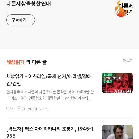
다른세상을향한연대
구독하기
더보기
세상읽기
의 다른 글
세상읽기 - 이스라엘/국제 선거/아리셀/장애
인/검언
글 내용
전지윤● 이스라엘과 시온주의는 몰락할 것이고 해야만 한
다 이스라엘의 인종청소와 대량학살이 9개월째 계속되고
있다. 최대의 피해자는 많은 사람들이 주목하는 아이들만
4
3
2024. 7. 10.
이 아니다. 온갖 노인성 질환을 앓고 있고 신체 기능이 저하
되고 거동이 불편한데 식사도 제대로 못하고 진료와 치료
도 못받고 있는 가자의 노인들은 지금 더욱 더 고통받고 있
[박노자] 팍스 아메리카나의 초창기, 1945-1
다. "이스라엘 군대는 세계에서 가장 범죄적인 군대 중 하
나"(크리스 시도티, 유엔 인권 전문가)는 말은 정말 정확하
955