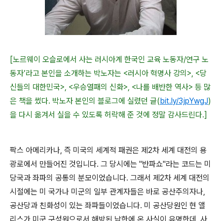
[노르웨이 오슬로에서 사는 러시아계 한국인 교육 노동자/연구 노
동자’라고 본인을 소개하는 박노자는 <러시아 혁명사 강의>, <당
신들의 대한민국>, <우승열패의 신화>, <나를 배반한 역사> 등 많
은 책을 썼다. 박노자 본인의 블로그에 실렸던 글(
bit.ly/3jpYwgJ
)
을 다시 옮겨서 실을 수 있도록 허락해 준 것에 정말 감사드린다.]
팍스 아메리카나
,
즉 미국의 세계적 패권은 제
2
차 세계 대전의 용
광로에서 만들어진 것입니다
.
그 당시에는
"
반파쇼
"
라는 코드는 미
당국과 좌파의 공통의 분모이었습니다
.
그래서 제
2
차 세계 대전의
시절에는 미 국가나 미군의 일부 관계자들은 바로 공산주의자나
,
공산당과 친화성이 있는 좌파들이었습니다
.
미 공산당원인 현 앨
리스가 미군 구성원으로서 해방된 남한에 온 사실이 유명한데
,
사