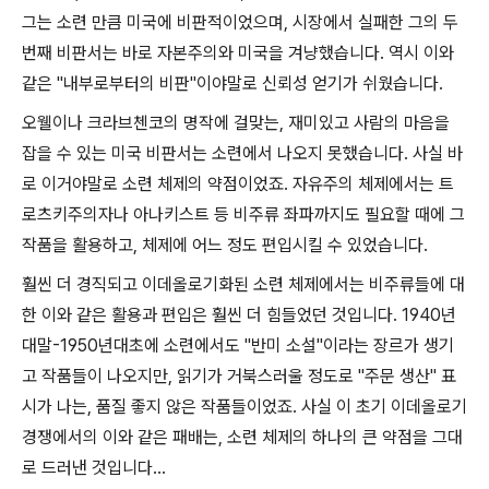
그는 소련 만큼 미국에 비판적이었으며
,
시장에서 실패한 그의 두
번째 비판서는 바로 자본주의와 미국을 겨냥했습니다
.
역시 이와
같은
"
내부로부터의 비판
"
이야말로 신뢰성 얻기가 쉬웠습니다
.
오웰이나 크라브첸코의 명작에 걸맞는
,
재미있고 사람의 마음을
잡을 수 있는 미국 비판서는 소련에서 나오지 못했습니다
.
사실 바
로 이거야말로 소련 체제의 약점이었죠
.
자유주의 체제에서는 트
로츠키주의자나 아나키스트 등 비주류 좌파까지도 필요할 때에 그
작품을 활용하고
,
체제에 어느 정도 편입시킬 수 있었습니다
.
훨씬 더 경직되고 이데올로기화된 소련 체제에서는 비주류들에 대
한 이와 같은 활용과 편입은 훨씬 더 힘들었던 것입니다
. 1940
년
대말
-1950
년대초에 소련에서도
"
반미 소설
"
이라는 장르가 생기
고 작품들이 나오지만
,
읽기가 거북스러울 정도로
"
주문 생산
"
표
시가 나는
,
품질 좋지 않은 작품들이었죠
.
사실 이 초기 이데올로기
경쟁에서의 이와 같은 패배는
,
소련 체제의 하나의 큰 약점을 그대
로 드러낸 것입니다
...