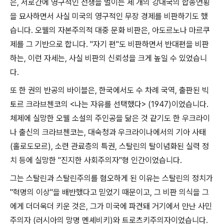
은
,
서로간에 영구적인 전쟁을 벌이는 세 개의 강대국의 합종연횡
을 묘사하면서 사실 미국의 영구적인 무장 경제를 비판하기도 했
습니다
.
오웰의 자본주의적 대중 문화 비판은
,
아도르노나 마르쿠
제를 그 기반으로 합니다
. "
자기 편
"
도 비판하면서 반대편을 비판
하는
,
이런 자세는
,
사실 비판의 신뢰성을 크게 높일 수 있었습니
다
.
또 한 권의 반공의 바이블은
,
한국에서도 수 차례 국역
,
출판된 빅
토르 크라브첸코의
<
나는 자유를 선택했다
> (1947)
이었습니다
.
체제에 실망한 오웰 소설의 주인공을 닮은 것 같기도 한 우크라이
나 출신의 크라브첸코는
,
대숙청과 우크라이나에서의 기아 사태
(
홀로도모르
),
소련 관료층의 특권
,
스탈린의 탈이념화된 실력 정
치 등에 실망한
"
진지한 사회주의자
"
형 인간이었습니다
.
그는 스탈린과 스탈린주의를 혐오하게 된 이유는 스탈린의 정치가
"
혁명의 이상
"
을 배반했다고 믿었기 때문이고
,
그 비판 의식을 그
에게 더더욱더 키운 것은
,
그가 미국에 파견돼 거기에서 만난 사민
주의자
(
러시아의 망명 멘셰비키
)
와 트로츠키주의자이었습니다
.