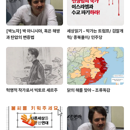
이스라엘은 물, 전기, 통신, 의료 지원, 기자의 취재... 모든
것을 차단하고 가자 북부에서 보름..
[박노자] 박 아니시야, 혹은 해방
세상읽기 - 막가는 트럼프/ 검찰개
과 탄압의 변증법
혁/ 종북몰이/ 민주당
혁명적 작가로서 빅토르 세르주
닭의 해를 맞아 – 조류독감