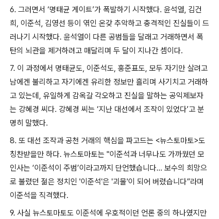
6.
그러면서
‘
명태균 게이트
’
가 폭발하기 시작했다
.
윤석열
,
김건
희
,
이준석
,
김영선 등이 엮인 온갖 추악하고 충격적인 진실들이 드
러나기 시작했다
.
윤석열이 다른 공범들을 달래고 거래하면서 폭
탄의 뇌관을 제거하려고 매달리며 두 달이 지나간 셈이다
.
7.
이 과정에서 명태균도
,
이준석도
,
홍준표도
,
모두 자기만 살려고
남에겐 불리하고 자기에겐 유리한 정보만 흘리며 사기치고 거래하
고 있는데
,
유일하게 감옥갈 각오하고 진실을 말하는 공익제보자
는 강혜경 씨다
.
강혜경 씨는
‘
지난 대선에서 조작이 있었다
’
고 분
명히 말했다
.
8.
또 대선 조작과 공천 거래의 핵심을 파고드는
<
뉴스토마토
>
도
칭찬받을만 하다
.
뉴스토마토는
"
이준석과 너무나도 가까웠던 모
인사는
‘
이준석이 주범
’
이라고까지 단언했습니다
...
보수의 희망으
로 불렸던 젊은 정치인
'
이준석
'
은
'
괴물
'
이 되어 버렸습니다
”
라며
이준석을 직격했다
.
9.
사실 뉴스토마토도 이준석에 우호적이던 언론 중의 하나였지만