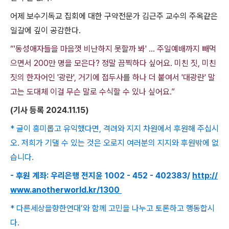
어제 보수기독교 집회에 대한 구약전문가 김근주 교수의 주옥같은
일갈에 깊이 공감한다
.
“'동성애자들을 마음껏 비난하지 못할까 봐' ... 주일예배까지 빼먹
으면서 200만 명을 모은다? 정말 끔찍하다 싶어요. 미친 짓, 미친
짓의 한자어인 '광란', 거기에 접두사를 하나 더 붙여서 '대광란' 말
고는 도대체 이걸 무슨 말로 수식할 수 있나 싶어요.”
(
기사 등록
2024.11.15)
* 글이 흥미롭고 유익했다면, 격려와 지지 차원에서 후원해 주십시
오. 저희가 기댈 수 있는 것은 오로지 여러분의 지지와 후원밖에 없
습니다.
- 후원 계좌: 우리은행 전지윤 1002 - 452 - 402383/
http://
www.anotherworld.kr/1300
* 다른세상을향한연대’와 함께 고민을 나누고 토론하고 행동합시
다.