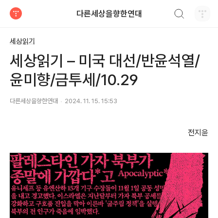
검색하기
다른세상을향한연대
티스토리
세상읽기
세상읽기 – 미국 대선/반윤석열/
윤미향/금투세/10.29
다른세상을향한연대
2024. 11. 15. 15:53
전지윤