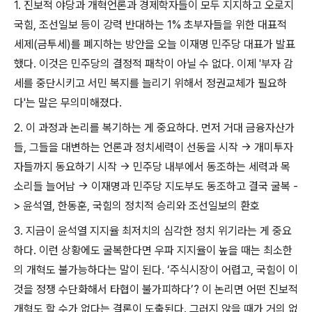
1.
진보적 야당과 개혁언론과 경제학자들이 모두 지지하고 오로지
국힘
,
조선일보 등이 강력 반대하는
1%
초부자들을 위한 대표적
세제
(
금투세
)
를 폐지하는 방안을 오늘 이재명 민주당 대표가 발표
했다
.
이것은 민주당의 결정적 패착이 아닐 수 없다
.
이제
'
부자 감
세를 중단시키고 서민 복지를 늘리기 위해서 정권교체가 필요하
다
'
는 말은 무의미해졌다
.
2.
이 과정과 논리를 복기하는 게 중요하다
.
먼저 거대 금융자산가
들
,
그들을 대변하는 언론과 정치세력이 선동을 시작
->
개미투자
자들까지 동요하기 시작
->
민주당 내부에서 동조하는 세력과 목
소리들 늘어남
->
이재명과 민주당 지도부도 동조하고 결국 굴복
-
>
윤석열
,
한동훈
,
국힘의 정치적 승리와 조선일보의 환호
3.
지금이 윤석열 지지율 최저치의 심각한 정치 위기라는 게 중요
하다
.
이런 상황에도 굴복한다면 우파 지지율이 높을 때는 최소한
의 개혁도 불가능하다는 말이 된다
. ‘
주식시장이 어렵고
,
국힘이 이
것을 정쟁 수단화해서 타협이 불가피하다
’?
이 논리면 어떤 진보적
개혁도 할 수가 없다는 결론이 도출된다
.
그러지 않을 때가 거의 없