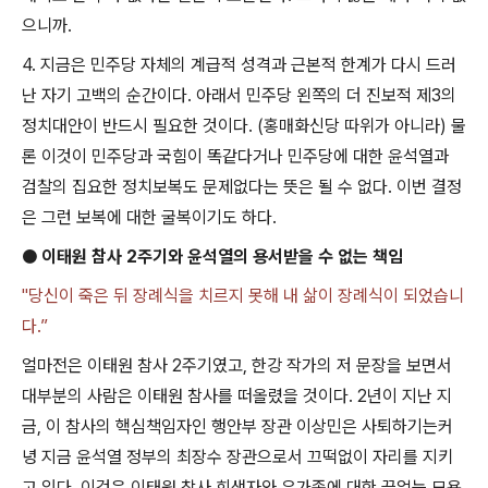
으니까
.
4.
지금은 민주당 자체의 계급적 성격과 근본적 한계가 다시 드러
난 자기 고백의 순간이다
.
아래서 민주당 왼쪽의 더 진보적 제
3
의
정치대안이 반드시 필요한 것이다
. (
홍매화신당 따위가 아니라
)
물
론 이것이 민주당과 국힘이 똑같다거나 민주당에 대한 윤석열과
검찰의 집요한 정치보복도 문제없다는 뜻은 될 수 없다
.
이번 결정
은 그런 보복에 대한 굴복이기도 하다
.
●
이태원 참사
2
주기와 윤석열의 용서받을 수 없는 책임
"당신이 죽은 뒤 장례식을 치르지 못해 내 삶이 장례식이 되었습니
다.”
얼마전은 이태원 참사
2
주기였고
,
한강 작가의 저 문장을 보면서
대부분의 사람은 이태원 참사를 떠올렸을 것이다
. 2
년이 지난 지
금
,
이 참사의 핵심책임자인 행안부 장관 이상민은 사퇴하기는커
녕 지금 윤석열 정부의 최장수 장관으로서 끄떡없이 자리를 지키
고 있다
.
이것은 이태원 참사 희생자와 유가족에 대한 끝없는 모욕