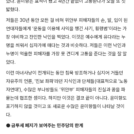
았다
.
윤미향은 표적이 됐고
4
년간 끝없이 고통받다가 오늘 또 짓
밟혔다
.
저들은
30
년 동안 모든 걸 바쳐 위안부 피해자들의 손
,
발
,
입이 된
연대자들에게
‘
운동을 이용해 사익을 챙긴 사기
,
횡령범
’
이라는 가
장 야비하고 잔인한 낙인을 찍었다
.
이것은 예수에게 유다라는 누
명을 씌워서 십자가에 매다는 것과 비슷하다
.
저들은 이런 낙인과
누명이 억울한 피해자를 가장 못 견디게 고통을 준다는 것을 잘 알
았다
.
이런 마녀사냥이 전개되는 동안 침묵 방조하거나 심지어 거들던
자유주의 언론
, '
진보 좌파
'
라던 지식인과 단체들
(
대표적으로
'
노동
자연대
'),
수많은 부나방들도
‘
위안부
’
피해자들의 진실과 꿈을 파
묻는데 협조한 셈이다
.
하지만 이것은 결코 끝이 아니다
.
윤미향도
포기하지 않을 것이고 또 새로운 수많은 윤미향들이 나타날 것이
다
.
●
금투세 폐지가 보여주는 민주당의 한계