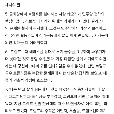
체니의 딸
.
5.
공화당에서 트럼프를 싫어하는 사람 빼오기가 민주당 전략의
핵심이었다
.
진보층 다지기와 확대는 과제가 아니었다
.
팔레스타
인 문제는 철저히 무시했다
.
그것은 민주당에서 가장 진보적이고
적극적인 활동가들이 선거운동에서 발을 빼게 만들었다
.
지지층의
외연 확대는 더 어려워졌다
.
6. ‘
트럼프보다 해리스를 상대로 무기 금수를 요구하며 싸우기가
더 낫다
’
는 것도 통할 수 없었다
.
가장 다급한 선거 시기에도 외면
하는 데 당선하고나서 귀를 연다
?
믿을 수가 없었다
.
반면 트럼프
극우 포퓰리즘은 복잡한 문제들에 대한 단순한 답처럼 보였고
,
대
중의 원초적 감정에 호소했다
.
7. ‘
나는 먹고 살기 힘든데 내 것을 빼앗은 무임승차자들이 더 잘나
간다고
?’
원한과 복수심을 부추겼고
,
트럼프의 기반은 오히려 확대
됐다
.
지난 트럼프 선출 전당대회 때 주요 연설자로 여성
,
흑인
,
라
티노도 있었다
.
트럼프의 주적은 이민자
,
무슬림
,
트랜스젠더이기