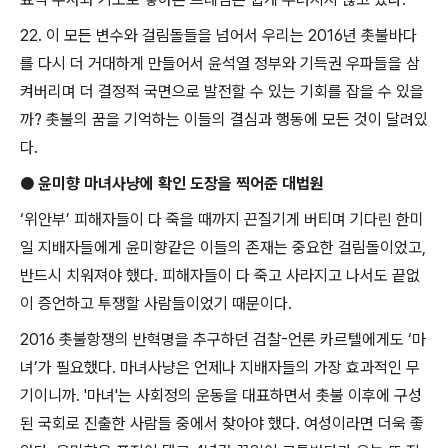
22.
이 모든 변수와 걸림돌들을 넘어서 우리는
2016
년 촛불바다
를 다시 더 거대하게 만들어서 윤석열 정부와 기득권 우파들을 삼
켜버리며 더 결정적 국면으로 발전할 수 있는 기회를 잡을 수 있을
까
?
촛불의 꿈을 기억하는 이들의 결심과 행동에 모든 것이 달려있
다
.
●
윤미향 마녀사냥에 확인 도장을 찍어준 대법원
‘
위안부
’
피해자들이 다 죽을 때까지 끈질기게 버티며 기다린 한미
일 지배자들에게 윤미향같은 이들의 존재는 중요한 걸림돌이었고
,
반드시 치워져야 했다
.
피해자들이 다 죽고 사라지고 나서도 끝없
이 증언하고 투쟁할 사람들이었기 때문이다
.
2016
촛불항쟁의 반혁명을 추구하던 검찰
-
언론 카르텔에게도
‘
마
녀
’
가 필요했다
.
마녀사냥은 언제나 지배자들의 가장 효과적인 무
기이니까
. '
마녀
'
는 사회정의 운동을 대표하면서 촛불 이후에 구성
된 국회로 진출한 사람들 중에서 찾아야 했다
.
여성이라면 더욱 좋