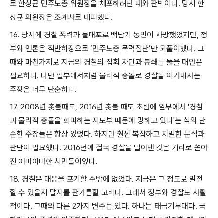
로 한상균 민주노총 위원장을 체포하려던 때와 판박이다
.
당시 한
상균 의원장은 조계사로 대피했다
.
16.
당시에 경찰 폭력과 물대포로 백남기 농민이 사망했었지만
,
정
부와 언론은 적반하장으로
‘
민주노총 폭력집단
’
만 되풀이했다
.
그
때와 마찬가지로 지금의 경찰의 집회 차단과 봉쇄를 뚫을 대안은
필요하다
.
다만 일부에서처럼 물리적 충돌로 경찰을 이겨내자는
주장은 너무 단순하다
.
17. 2008
년 촛불때도
, 2016
년 촛불 때도 초반에 일부에서
'
경찰
과 물리적 충돌을 회피하는 지도부 때문에 망하고 있다
'
는 식의 단
순한 주장들은 항상 있었다
.
하지만 훨씬 복잡하고 치밀한 분석과
판단이 필요했다
. 2016
년에 결국 경찰을 밀어낸 것은 거리로 쏟아
진 어마어마한 시민들이었다
.
18.
경찰은 대응을 포기할 수밖에 없었다
.
지금은 그 정도로 발전
할 수 있을지 말지를 판가름할 고비다
.
그래서 정부와 경찰도 사활
적이다
.
그때와 다른
2
가지 변수는 있다
.
하나는 태극기부대다
.
국