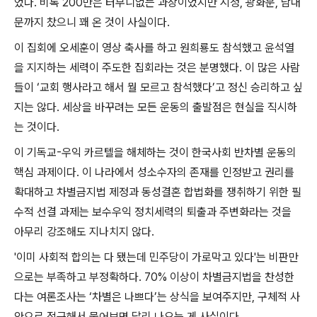
었다
.
비록
200
만은 터무니없는 과장이었지만 시청
,
광화문
,
남대
문까지 찼으니 꽤 온 것이 사실이다
.
이 집회에 오세훈이 영상 축사를 하고 원희룡도 참석했고 윤석열
을 지지하는 세력이 주도한 집회라는 것은 분명했다
.
이 많은 사람
들이
‘
교회 행사라고 해서 뭘 모르고 참석했다
’
고 정신 승리하고 싶
지는 않다
.
세상을 바꾸려는 모든 운동의 출발점은 현실을 직시하
는 것이다
.
이 기독교
-
우익 카르텔을 해체하는 것이 한국사회 반차별 운동의
핵심 과제이다
.
이 나라에서 성소수자의 존재를 인정받고 권리를
확대하고 차별금지법 제정과 동성결혼 합법화를 쟁취하기 위한 필
수적 선결 과제는 보수우익 정치세력의 퇴출과 주변화라는 것을
아무리 강조해도 지나치지 않다
.
'
이미 사회적 합의는 다 됐는데 민주당이 가로막고 있다
'
는 비판만
으로는 부족하고 부정확하다
. 70%
이상이 차별금지법을 찬성한
다는 여론조사는
‘
차별은 나쁘다
’
는 상식을 보여주지만
,
구체적 사
안으로 접근해서 물어보면 달리 나오는 게 사실이다
.