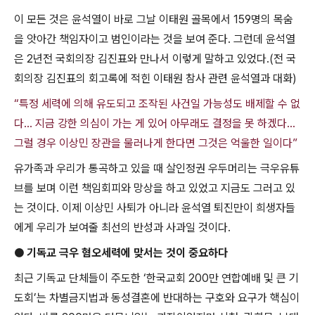
이 모든 것은 윤석열이 바로 그날 이태원 골목에서
159
명의 목숨
을 앗아간 책임자이고 범인이라는 것을 보여 준다
.
그런데 윤석열
은
2
년전 국회의장 김진표와 만나서 이렇게 말하고 있었다
.(
전 국
회의장 김진표의 회고록에 적힌 이태원 참사 관련 윤석열과 대화
)
“특정 세력에 의해 유도되고 조작된 사건일 가능성도 배제할 수 없
다... 지금 강한 의심이 가는 게 있어 아무래도 결정을 못 하겠다...
그럴 경우 이상민 장관을 물러나게 한다면 그것은 억울한 일이다”
유가족과 우리가 통곡하고 있을 때 살인정권 우두머리는 극우유튜
브를 보며 이런 책임회피와 망상을 하고 있었고 지금도 그러고 있
는 것이다
.
이제 이상민 사퇴가 아니라 윤석열 퇴진만이 희생자들
에게 우리가 보여줄 최선의 반성과 사과일 것이다
.
●
기독교 극우 혐오세력에 맞서는 것이 중요하다
최근 기독교 단체들이 주도한
‘
한국교회
200
만 연합예배 및 큰 기
도회
’
는 차별금지법과 동성결혼에 반대하는 구호와 요구가 핵심이