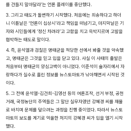
를 건들지 말아달라
’
는 언론 플레이를 중단했다
.
3.
그리고 태도가 돌변하기 시작했다
.
처음에는 죄송하다고 하더
니 이튿날은
‘
언론이 십상시
’
라고 책임을 떠넘기고
,
마지막날은 기
자와 시민들에게
‘
정신 차려라
’
고 고함을 치고 윽박지르며 고발을
협박하는 태도로 말이다
.
4.
즉
,
윤석열과 검찰은 명태균을 적당한 선에서 봐줄 것을 약속했
고
,
명태균은 그것을 믿고 입을 닫고 있다
.
사실 이 사태의 출발은
처음부터 명태균의 양심고백이 아니었다
.
이준석이 술자리에서 자
랑하다가 실수로 흘린 정보를 뉴스토마토가 낚아채면서 시작된 것
이다
.
5.
그 전에 윤석열
-
김건희
-
김영선 등의 여론조작
,
선거 부정
,
공천
거래
,
국정농단의 주역들은 그 말단 실무자였던 강혜경 씨를 재물
로 바치며 문제를 덮으려는 과정을 진행 중이었다
.
따라서 뉴스토
마토의 보도를 계기로 억울한 처지의 강혜경 씨가 입을 열기 시작
했다
.