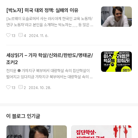
[박노자] 미국 대외 정책: 실패의 이유
글 내용
[노르웨이 오슬로에서 사는 러시아계 한국인 교육 노동자/
연구 노동자’라고 본인을 소개하는 박노자는 , , , 등 많은 책
을 썼다. 박노자 본인의 블로그에 실렸던 글(https://blog.
13
4
2024. 11. 6.
naver.com/vladimir_tikhonov)을 다시 옮겨서 실을
수 있도록 허락해 준 것에 정말 감사드린다.] 최근 미국의
대외 정책은 거의 지속적인 실패의 연속이었습니다. 아프
세상읽기 – 가자 학살/신와르/한반도/명태균/
간 및 이라크의 침공은 미국 패권의 쇠락을 크게 촉진시킨,
미국으로서는 역사적 이정표 격의 대재앙들이었습니다. 그
조커2
글 내용
런데 이외에도 미국의 대외 정책에 있어서의 성공 사례를,
전지윤 ● 가자지구 북부에서 대량학살 속의 집단학살이
최근에 거의 보기가 힘들었습니다. 예컨대 리비아 사태 (2
벌어지고 있다지금 가자지구 북부에서는 대량학살 속의 집
010-11년과 그 이후)에의 개입의 목적은 카다피 제거와
단학살이 벌어지고 있다. 이스라엘군은 가자 북부에 최대
안정적인 친미 정권의 부식이었는데, 전자는 성공했지만..
13
2
2024. 10. 28.
규모의 강제이주 명령을 내렸고 팔레스타인인 학살에 박차
를 가하고 있다. 이 새롭고 잔인한 인종 청소의 물결은 가자
지구 북부의 40만 명 이상의 팔레스타인 주민을 대상으로
한다. 이스라엘 진보언론 하레츠는 '네타냐후 정부는 인질
협상 재개를 모색하지 않고 있으며 가자 지구의 대부분을
이 블로그 인기글
점진적으로 합병할 것을 추진하고 있다'고 보도했다. 인질
구출이 아니라 가자 점령과 인종청소가 목적이었다는게 거
듭 분명해진 것이다.세계가 외면하고 침묵하고 있는 동안