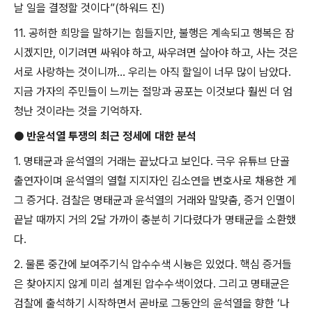
날 일을 결정할 것이다
”(
하워드 진
)
11.
공허한 희망을 말하기는 힘들지만
,
불행은 계속되고 행복은 잠
시겠지만
,
이기려면 싸워야 하고
,
싸우려면 살아야 하고
,
사는 것은
서로 사랑하는 것이니까
...
우리는 아직 할일이 너무 많이 남았다
.
지금 가자의 주민들이 느끼는 절망과 공포는 이것보다 훨씬 더 엄
청난 것이라는 것을 기억하자
.
●
반윤석열 투쟁의 최근 정세에 대한 분석
1.
명태균과 윤석열의 거래는 끝났다고 보인다
.
극우 유튜브 단골
출연자이며 윤석열의 열혈 지지자인 김소연을 변호사로 채용한 게
그 증거다
.
검찰은 명태균과 윤석열의 거래와 말맞춤
,
증거 인멸이
끝날 때까지 거의
2
달 가까이 충분히 기다렸다가 명태균을 소환했
다
.
2.
물론 중간에 보여주기식 압수수색 시늉은 있었다
.
핵심 증거들
은 찾아지지 않게 미리 설계된 압수수색이었다
.
그리고 명태균은
검찰에 출석하기 시작하면서 곧바로 그동안의 윤석열을 향한
‘
나