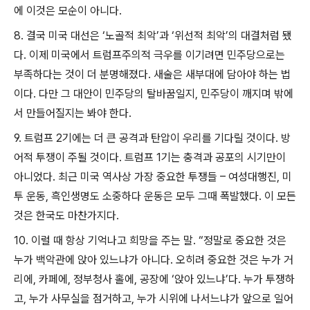
에 이것은 모순이 아니다
.
8.
결국 미국 대선은
‘
노골적 최악
’
과
‘
위선적 최악
’
의 대결처럼 됐
다
.
이제 미국에서 트럼프주의적 극우를 이기려면 민주당으로는
부족하다는 것이 더 분명해졌다
.
새술은 새부대에 담아야 하는 법
이다
.
다만 그 대안이 민주당의 탈바꿈일지
,
민주당이 깨지며 밖에
서 만들어질지는 봐야 한다
.
9.
트럼프
2
기에는 더 큰 공격과 탄압이 우리를 기다릴 것이다
.
방
어적 투쟁이 주될 것이다
.
트럼프
1
기는 충격과 공포의 시기만이
아니었다
.
최근 미국 역사상 가장 중요한 투쟁들
–
여성대행진
,
미
투 운동
,
흑인생명도 소중하다 운동은 모두 그때 폭발했다
.
이 모든
것은 한국도 마찬가지다
.
10.
이럴 때 항상 기억나고 희망을 주는 말
. “
정말로 중요한 것은
누가 백악관에 앉아 있느냐가 아니다
.
오히려 중요한 것은 누가 거
리에
,
카페에
,
정부청사 홀에
,
공장에
‘
앉아 있느냐
’
다
.
누가 투쟁하
고
,
누가 사무실을 점거하고
,
누가 시위에 나서느냐가 앞으로 일어