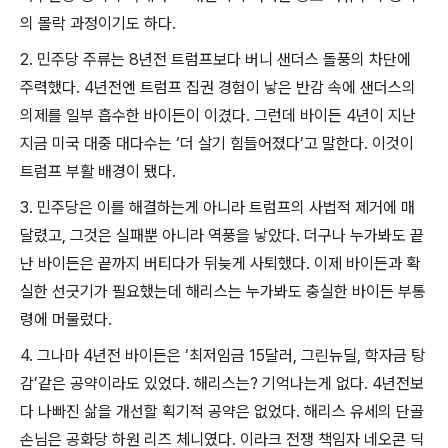
의 몰락 과정이기도 하다
.
2.
민주당 주류는
8
년전 트럼프보다 버니 샌더스 돌풍의 차단에
주력했다
. 4
년전엔 트럼프 집권 경험이 낳은 반감 속에 샌더스의
의제를 일부 흡수한 바이든이 이겼다
.
그런데 바이든
4
년이 지난
지금 미국 대중 대다수는
‘
더 살기 힘들어졌다
’
고 말한다
.
이것이
트럼프 부활 배경이 됐다
.
3.
민주당은 이를 해결하는게 아니라 트럼프의 사법적 제거에 매
달렸고
,
그것은 실패뿐 아니라 역풍을 낳았다
.
더구나 누가봐도 끝
난 바이든은 끝까지 버티다가 뒤늦게 사퇴했다
.
이제 바이든과 확
실한 선긋기가 필요했는데 해리스는 누가봐도 충실한 바이든 부통
령에 머물렀다
.
4.
그나마
4
년전 바이든은
‘
최저임금
15
달러
,
그린뉴딜
,
학자금 탕
감
’
같은 공약이라도 있었다
.
해리스는
?
기억나는게 없다
. 4
년전보
다 나빠진 삶을 개선할 획기적 공약은 없었다
.
해리스 유세의 단골
손님은 공화당 하원 리즈 체니였다
.
이라크 전쟁 책임자 네오콘 딕