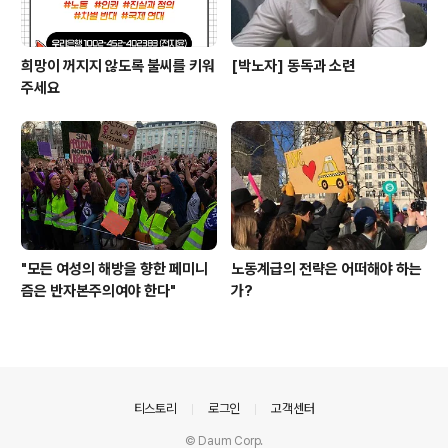
희망이 꺼지지 않도록 불씨를 키워
[박노자] 동독과 소련
주세요
"모든 여성의 해방을 향한 페미니
노동계급의 전략은 어떠해야 하는
즘은 반자본주의여야 한다"
가?
의안내
티스토리
로그인
고객센터
© Daum Corp.