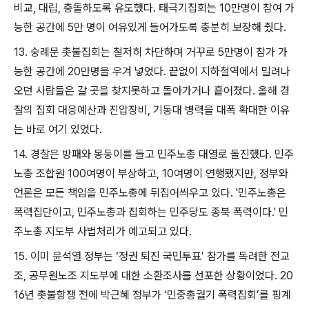
비교
,
대립
,
충돌하도록 유도했다
.
태극기집회는
10
만명이 참여 가
능한 공간에
5
만 명이 여유있게 들어가도록 충분히 보장해 줬다
.
13.
숭례문 촛불집회는 철저히 차단하며 거꾸로
5
만명이 참가 가
능한 공간에
20
만명을 우겨 넣었다
.
끝없이 지하철역에서 밀려나
오던 사람들은 갈 곳을 찾지못하고 돌아가거나 흩어졌다
.
올해 경
찰의 집회 대응예산과 진압장비
,
기동대 병력을 대폭 확대한 이유
는 바로 여기 있었다
.
14.
경찰은 방패와 몽둥이를 들고 민주노총 대열로 돌진했다
.
민주
노총 조합원
100
여명이 부상하고
, 10
여명이 연행됐지만
,
정부와
언론은 모든 책임을 민주노총에 뒤집어씌우고 있다
. '
민주노총은
폭력집단이고
,
민주노총과 집회하는 민주당도 종북 폭력이다
.'
민
주노총 지도부 사법처리가 예고되고 있다
.
15.
이미 윤석열 정부는
‘
정권 퇴진 국민투표
’
참가를 독려한 전교
조
,
공무원노조 지도부에 대한 소환조사를 선포한 상황이었다
. 20
16
년 촛불항쟁 전에 박근혜 정부가
‘
민중총궐기 폭력집회
’
를 핑계