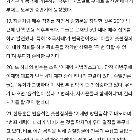
가기구의 폭력에 의존하던 극우가 아스팔트 부대로 발전한 태극기
부대는 노무현 중반기에 등장했다
.
19.
지금처럼 매주 집회를 하면서 광화문을 장악한 것은
2017
박
근혜 탄핵 인용 직후부터다
.
그들은 문재인
5
년 내내 매주 집회를
하며 발전했다
.
특히
‘
조국사태
’
가 변곡점이었다
.
이들이 촛불집회
에 대항 집회를 하며 광화문을 장악한 상황은
‘
두 번 당할 수 없
다
’
며 우파가 준비한 무기다
.
20.
또 하나의 변수는 소위
‘
이재명 사법리스크
’
다
.
당장 이번주에
이재명 대표가 받는
4
개 재판 중에 하나의 판결이 있다
.
족벌언론
들은
‘
유죄가 분명하다
’
며 사법부 압박에 총력 집중하고 있다
.
유죄
가 나오면
‘
윤석열이 싫다고 범죄자
,
사기꾼들과 함께하냐
’
며 갈라
치기를 할 것이 뻔하다
.
21.
한동훈은 반윤석열 촛불집회를
‘
이재명 방탄집회
’
로 매도하며
“
범죄 세력에 나라가 넘어가는 것을 막자
”
며 우파 결집을 촉구하
고 있다
.
바로 이런 목적을 위해 검찰정권이 언론과 손잡고 끝없는
표적 수사와 기소로 쌓아온 프레임은 쉽게 무너지지 않고 있다
.