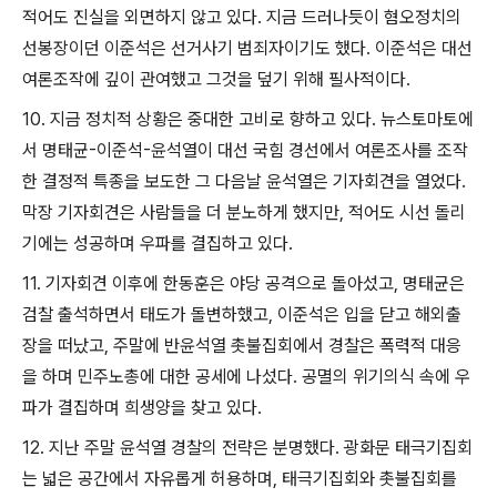
적어도 진실을 외면하지 않고 있다
.
지금 드러나듯이 혐오정치의
선봉장이던 이준석은 선거사기 범죄자이기도 했다
.
이준석은 대선
여론조작에 깊이 관여했고 그것을 덮기 위해 필사적이다
.
10.
지금 정치적 상황은 중대한 고비로 향하고 있다
.
뉴스토마토에
서 명태균
-
이준석
-
윤석열이 대선 국힘 경선에서 여론조사를 조작
한 결정적 특종을 보도한 그 다음날 윤석열은 기자회견을 열었다
.
막장 기자회견은 사람들을 더 분노하게 했지만
,
적어도 시선 돌리
기에는 성공하며 우파를 결집하고 있다
.
11.
기자회견 이후에 한동훈은 야당 공격으로 돌아섰고
,
명태균은
검찰 출석하면서 태도가 돌변하했고
,
이준석은 입을 닫고 해외출
장을 떠났고
,
주말에 반윤석열 촛불집회에서 경찰은 폭력적 대응
을 하며 민주노총에 대한 공세에 나섰다
.
공멸의 위기의식 속에 우
파가 결집하며 희생양을 찾고 있다
.
12.
지난 주말 윤석열 경찰의 전략은 분명했다
.
광화문 태극기집회
는 넓은 공간에서 자유롭게 허용하며
,
태극기집회와 촛불집회를