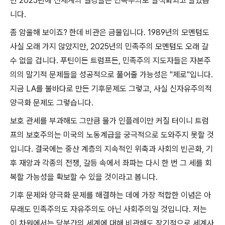
면
2025
년에 전세계의 열강들은 민족주의로 일색화되고 말았습
니다
.
좀 암울해 보이죠
?
한데 비관은 금물입니다
. 1989
년의 모멘텀도
사실 오래 가지 않았지만
, 2025
년의 민족주의 모멘텀도 오래 갈
수 없을 겁니다
.
푸틴이든 트럼프든
,
민족주의 지도자들은 자본주
의의 말기적 문제들을 성공적으로 풀어줄 가능성은
"
제로
"
입니다
.
지금
LA
를 불바다로 만든 기후문제도 그렇고
,
사실 신자유주의적
양극화 문제도 그렇습니다
.
보호 관세를 부과해도 그만큼 물가 인플레이만 커질 터이니 트럼
프의 보호주의는 미국의 노동계급을 궁극적으로 도와주지 못할 것
입니다
.
결국에는 중산 계층의 지속적인 위축과 사회의 빈곤화
,
기
후 재앙과 각종의 전쟁
,
갈등 속에서 좌파는 다시 한 번 그 세를 회
복할 가능성을 확보할 수 있을 것이라고 봅니다
.
기후 문제와 양극화 문제를 해결하는 데에 가장 적합한 이념은 아
무래도 민족주의도 자유주의도 아닌 사회주의일 것입니다
.
저는
이 차원에서는 당분간의 세계에 대해 비관해도 장기적으로 세계사