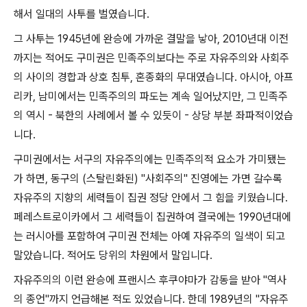
해서 일대의 사투를 벌였습니다
.
그 사투는
1945
년에 완승에 가까운 결말을 낳아
, 2010
년대 이전
까지는 적어도 구미권은 민족주의보다는 주로 자유주의와 사회주
의 사이의 경합과 상호 침투
,
혼종화의 무대였습니다
.
아시아
,
아프
리카
,
남미에서는 민족주의의 파도는 계속 일어났지만
,
그 민족주
의 역시
-
북한의 사례에서 볼 수 있듯이
-
상당 부분 좌파적이었습
니다
.
구미권에서는 서구의 자유주의에는 민족주의적 요소가 가미됐는
가 하면
,
동구의
(
스탈린화된
) "
사회주의
"
진영에는 가면 갈수록
자유주의 지향의 세력들이 집권 정당 안에서 그 힘을 키웠습니다
.
페레스트로이카에서 그 세력들이 집권하여 결국에는
1990
년대에
는 러시아를 포함하여 구미권 전체는 아예 자유주의 일색이 되고
말았습니다
.
적어도 당위의 차원에서 말입니다
.
자유주의의 이런 완승에 프랜시스 후쿠야마가 감동을 받아
"
역사
의 종언
"
까지 언급해본 적도 있었습니다
.
한데
1989
년의
"
자유주