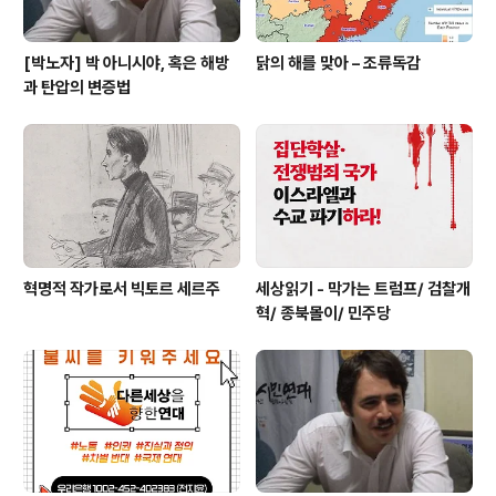
[박노자] 박 아니시야, 혹은 해방
닭의 해를 맞아 – 조류독감
과 탄압의 변증법
혁명적 작가로서 빅토르 세르주
세상읽기 - 막가는 트럼프/ 검찰개
혁/ 종북몰이/ 민주당