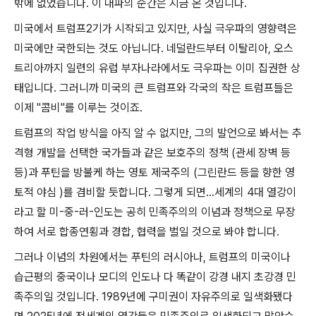
밖에 없었습니다
.
이 내파의 순간은 지금 온 것입니다
.
미국에서 트럼프
2
기가 시작되고 있지만
,
사실 극우파의 영향력은
미국에만 국한되는 것도 아닙니다
.
네덜란드부터 이탈리아
,
오스
트리아까지 일련의 유럽 부자나라에서도 극우파는 이미 집권한 상
태입니다
.
그러니까 미국의 큰 트럼프와 각국의 작은 트럼프들은
이제
"
콤비
"
를 이루는 것이죠
.
트럼프의 작업 방식을 아직 알 수 없지만
,
그의 발언으로 봐서는 추
격형 개발을 선택한 국가들과 같은 보호주의 정책
(
관세 장벽 등
등
)
과 푸틴을 방불케 하는 영토 제국주의
(
그린란드 등을 향한 영
토적 야심
)
를 겸비할 듯합니다
.
그렇게 되면
...
세계의
4
대 열강이
라고 할 미
-
중
-
러
-
인도는 공히 민족주의의 이념과 정책으로 무장
하여 서로 합종연횡과 경합
,
협력을 벌일 것으로 봐야 합니다
.
그러나 이념의 차원에서는 푸틴의 러시아나
,
트럼프의 미국이나
습근평의 중국이나 모디의 인도나 다 똑같이 강경 내지 초강경 민
족주의일 것입니다
. 1989
년에 구미권이 자유주의로 일색화됐다