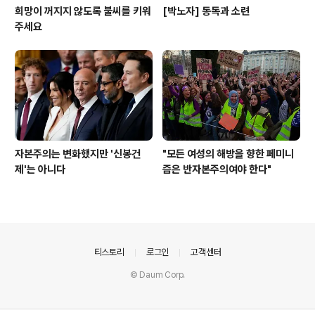
희망이 꺼지지 않도록 불씨를 키워
[박노자] 동독과 소련
주세요
자본주의는 변화했지만 '신봉건
"모든 여성의 해방을 향한 페미니
제'는 아니다
즘은 반자본주의여야 한다"
의안내
티스토리
로그인
고객센터
© Daum Corp.