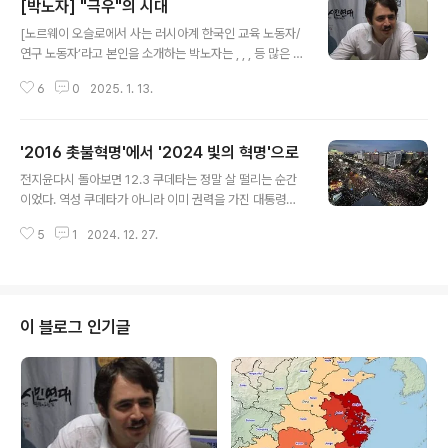
[박노자] "극우"의 시대
글 내용
[노르웨이 오슬로에서 사는 러시아계 한국인 교육 노동자/
연구 노동자’라고 본인을 소개하는 박노자는 , , , 등 많은 책
을 썼다. 박노자 본인의 블로그에 실렸던 글(https://blog.
6
0
2025. 1. 13.
naver.com/vladimir_tikhonov)을 다시 옮겨서 실을
수 있도록 허락해 준 것에 정말 감사드린다.] 이제 지나간
2024년 한 해를 집약적으로 한 단어로 어떻게 표현할 수
'2016 촛불혁명'에서 '2024 빛의 혁명'으로
있는가를 아무리 생각해봐도, 생각이 나는 "2024년을 상
글 내용
징하는 단어"는 "극우"밖에 없습니다. "용의 해"이어야 했
전지윤다시 돌아보면 12.3 쿠데타는 정말 살 떨리는 순간
을 갑진년인 2024년은, 용이라기보다는 차라리 "독사"에
이었다. 역성 쿠데타가 아니라 이미 권력을 가진 대통령의
더 가까운 극우의 해가 된 것입니다. 일단 꼭대기, 즉 세계
국회 장악만을 위한 친위 쿠데타는 소수 병력이면 충분하
자본주의 체제의 (쇠락해가는) 패권 국가부터 시작합시다.
5
1
2024. 12. 27.
고 통계적으로도 성공한 경우가 훨씬 더 많았기 때문이다.
미국에서는 극우가 선거에서 압승을 거두고..
그래서 나머지 권력까지 쥐게 되면 윤석열은 전체주의적
독재자가 됐을 것이다.윤석열만이 아니라 대부분 기득권
우파가 '이대로 갈 수는 없다'라는 비슷한 생각을 공유했다.
조선일보는 이번 쿠데타 다음날에 "야당의 횡포를 비판하
이 블로그 인기글
는 (계엄) 담화 중반까지는 고개를 끄덕였다"라고 실토했
다.따라서 지금 와서 선 긋는 태도가 아니라, 12.3 새벽과
탄핵 표결 때의 태도를 봐야 한다. 그 새벽에 침묵하고 있었
다면, 또 '내란수괴'를 탄핵하지 말고 권력을 유지해 주자는
것이면 기본으로 쿠데타를 기..