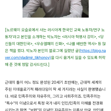
[노르웨이 오슬로에서 사는 러시아계 한국인 교육 노동자/연구 노
동자’라고 본인을 소개하는 박노자는 <러시아 혁명사 강의>, <당
신들의 대한민국>, <우승열패의 신화>, <나를 배반한 역사> 등 많
은 책을 썼다. 박노자 본인의 블로그에 실렸던 글(
https://blog.na
ver.com/vladimir_tikhonov)
을 다시 옮겨서 실을 수 있도록 허락
해 준 것에 정말 감사드린다.]
근대의 틀이 어느 정도 완성된
20
세기 초반에는
,
근대적 세계의
주된 이데올로기적 패러다임이 딱 세 가지라는 사실이 판명됐습니
다
.
바로 민족주의와 자유주의
,
그리고 사회주의죠
.
민족주의는
"
특수
"
의 이념으로서 특정 국가 내지 인민
/
민족의 이해를 전경화
시키는가 하면
, "
보편
"
의 이념인 자유주의는 이론상 만국
,
만민에