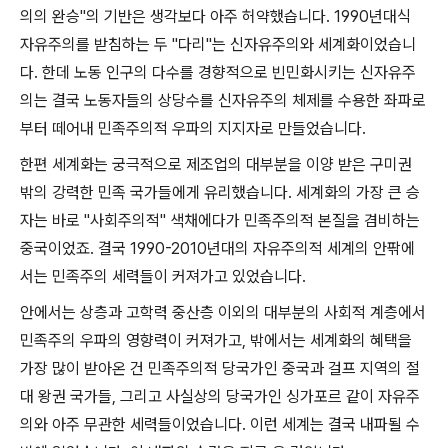
의의 완승
"
의 기반은 생각보다 아주 허약했습니다
. 1990
년대식
자유주의를 받침하는 두
"
다리
"
는 신자유주의와 세계화이었습니
다
.
한데 노동 인구의 다수를 경향적으로 빈민화시키는 신자유주
의는 결국 노동자들의 상당수를 신자유주의 체제를 수용한 좌파로
부터 떼어내 민족주의적 우파의 지지자로 만들었습니다
.
한편 세계화는 궁극적으로 제조업의 대부분을 이양 받은 구미권
밖의 강력한 민족 국가들에게 유리했습니다
.
세계화의 가장 큰 승
자는 바로
"
사회주의적
"
색채에다가 민족주의적 본질을 겸비하는
중국이었죠
.
결국
1990-2010
년대의 자유주의적 세계의 안팎에
서는 민족주의 세력들이 커져가고 있었습니다
.
안에서는 상층과 고학력 중산층 이외의 대부분의 사회적 계층에서
민족주의 우파의 영향력이 커져가고
,
밖에서는 세계화의 혜택을
가장 많이 받아온 건 민족주의적 당국가인 중국과 걸프 지역의 절
대 왕권 국가들
,
그리고 사실상의 당국가인 싱가포르 같이 자유주
의와 아주 무관한 세력들이었습니다
.
이런 세계는 결국 내파될 수