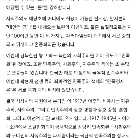
해당될 수 있는
"
룰
"
을 강조합니다
.
사회주의도 애당초에 어디에도 적용이 가능한 탈시장
,
탈자본의
"
대안적 근대
"
를 내세오는 보편의 이념이죠
.
물론 실질적으로는 지
난
100
여년 동안 이 세 가지 큰 패러다임들이 계속해서 서로 중첩
되고 뒤섞이고 혼종화되곤 했습니다
.
예컨대 남북한만 놓고 봐도 북한의 사회주의란 이미 극도로
"
민족
화
"
된 것이죠
.
또한 민족주의
,
사회주의
,
자유주의 등에는 또 수많
은 변종들이 있습니다
.
한국만 해도 박정희의 극우적 민족주의와
예컨대 박현채 선생 류의 좌파적인 민족주의 색채의
"
민족경제
론
"
은 서로 극과 극의 위치에 있었습니다
.
결국 사상사의 차원에서 본다면 약
1917
년 이후의 세계사는 자유
주의
,
사회주의
,
그리고 민족주의의 상호 경쟁과 상호 중첩
,
혼합
화
,
그리고 이념적 패권 교체의 역사입니다
. 1917-1945
년 사이에
-
소련에서 스탈린화되어 궁극적으로 상당히 민족화된
-
사회주의
와 구미권의 자유주의는 파시즘이라는 극단적 민족주의를 상대로