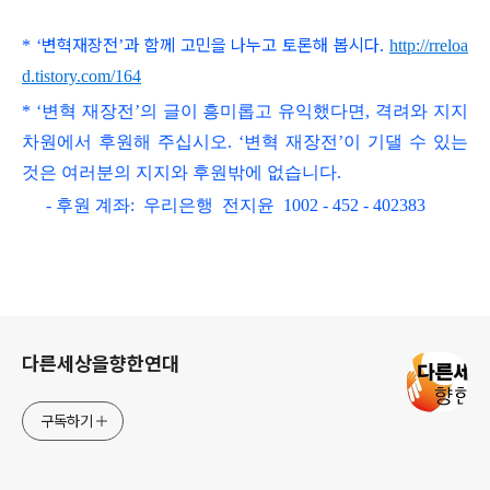
변혁재장전
과 함께 고민을 나누고 토론해 봅시다
*
‘
’
.
http://rreloa
d.tistory.com/164
* ‘변혁 재장전’의 글이 흥미롭고
유익했다면, 격려와 지지
차원에서 후원해 주십시오.
‘변혁 재장전’이 기댈 수 있는
것은 여러분의 지지와 후원밖에 없습니다.
- 후원 계좌: 우리은행 전지윤 1002 - 452 - 402383
로그 정보
다른세상을향한연대
구독하기