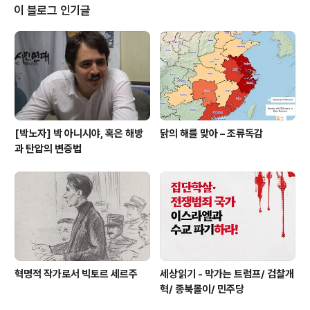
른 방법은 없었나? 어떤 의도가 있는 것은 아닐까?’ 이것은
이 블로그 인기글
전혀 합리적이지도 않고, 그런 말을 접할 때마다 피해를 호
소한 사람은 숨이 막히는 듯할 것이다. 심지어 폭로에 나선
여성의 과거나 언행, SNS기록 등을 들춰내며 그 신뢰를 떨
어뜨리려는 행위는 너무 가혹하다. 누군가가 사기나, 교통
사고나, 의료사고나,..
[박노자] 박 아니시야, 혹은 해방
닭의 해를 맞아 – 조류독감
과 탄압의 변증법
혁명적 작가로서 빅토르 세르주
세상읽기 - 막가는 트럼프/ 검찰개
혁/ 종북몰이/ 민주당