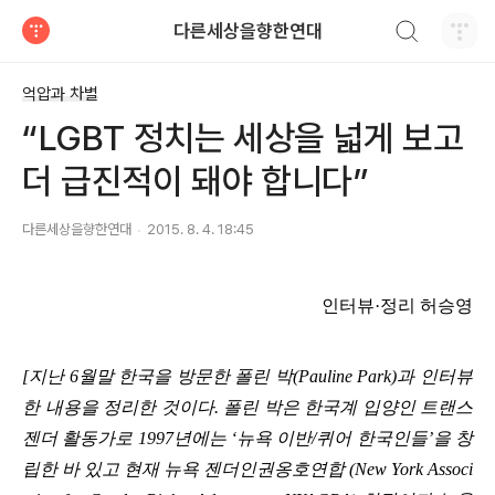
검색하기
다른세상을향한연대
티스토리
억압과 차별
“LGBT 정치는 세상을 넓게 보고
더 급진적이 돼야 합니다”
다른세상을향한연대
2015. 8. 4. 18:45
인터뷰·정리 허승영
[지난 6월말 한국을 방문한 폴린 박(Pauline Park)과 인터뷰
한 내용을 정리한 것이다. 폴린 박은 한국계 입양인 트랜스
젠더 활동가로 1997년에는 ‘뉴욕 이반/퀴어 한국인들’을 창
립한 바 있고 현재 뉴욕 젠더인권옹호연합 (New York Associ