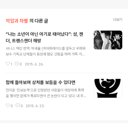
더보기
억압과 차별
의 다른 글
“나는 소년이 아닌 아기로 태어났다”: 성, 젠
더, 트랜스젠더 해방
글 내용
샤니스 맥빈 번역: 박세율 [퀴어퍼레이드를 앞두고 우파와
보수 기독교 단체들이 동성애 혐오 선동을 하며 가족 가치
와 전통적 성 역할에 대한 옹호의 목소리를 키우고 있다. 자
1
0
2015. 6. 26.
본주의에서 성, 젠더가 어떻게 구성되며 억압과 차별을 낳
는지 분석하면서 특히 트랜스젠더의 권리를 방어하는 이
글은 이런 문제를 고민하는 데 도움이 될 것이다. 퀴어퍼레
함께 돌아보며 상처를 보듬을 수 있다면
이드에 나서는 성소수자들의 투쟁과 권리를 지지하며 이
글 내용
글을 싣는다.] 출처: http://rs21.org.uk/2015/03/27/i-
전지윤 '진보논객'으로 인정받던 사람들이 여성에게 폭력
was-born-a-baby-not-a-boy-sex-gender-and
을 행사한 문제가 폭로되면서 큰 논란이 되고 있다. 내 주변
-trans-liberation/ 트랜스젠더(transgender)의 정체
에서 비슷한 일이 벌어졌을 때 완전히 잘못된 판단을 했고
성은 사회적 공간 및 운동 안에서 부르주아 이데올로기적
0
0
2015. 6. 23.
오래 시간 비겁하게 회피했던 것이 떠오르면서 여러 생각
성 구조와 대부분의 사람들이 성을 해석하..
이 든다. 반성적으로 나의 경험에 비춰볼 때, 이 사건을 접
하는 사람들이 먼저 피해야 할 것은 소위 ‘합리적 의심’이
다. ‘왜 이 시점에 저런 방식으로 폭로하고 나선 것이지? 다