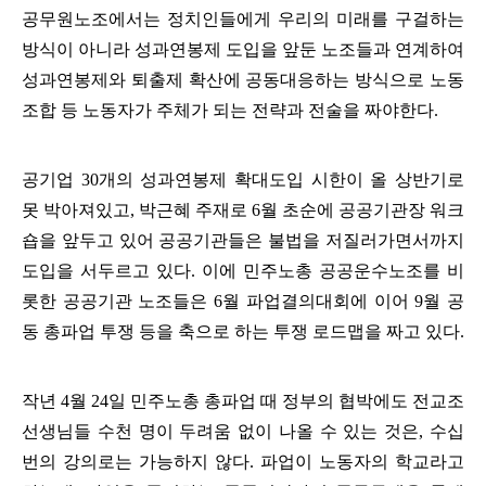
공무원노조에서는 정치인들에게 우리의 미래를 구걸하는
방식이 아니라 성과연봉제 도입을 앞둔 노조들과 연계하여
성과연봉제와 퇴출제 확산에 공동대응하는 방식으로 노동
조합 등 노동자가 주체가 되는 전략과 전술을 짜야한다
.
공기업
30
개의 성과연봉제 확대도입 시한이 올 상반기로
못 박아져있고
,
박근혜 주재로
6
월 초순에 공공기관장 워크
숍을 앞두고 있어 공공기관들은 불법을 저질러가면서까지
도입을 서두르고 있다
.
이에 민주노총 공공운수노조를 비
롯한 공공기관 노조들은
6
월 파업결의대회에 이어
9
월 공
동 총파업 투쟁 등을 축으로 하는 투쟁 로드맵을 짜고 있다
.
작년
4
월
24
일 민주노총 총파업 때 정부의 협박에도 전교조
선생님들 수천 명이 두려움 없이 나올 수 있는 것은
,
수십
번의 강의로는 가능하지 않다
.
파업이 노동자의 학교라고