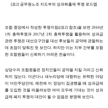
[
표
2] 공무원노조 지도부
의 성과퇴출제 투쟁 로드맵
조합 중앙에서 작성한 투쟁지침
([
표
2]
참조
)
을 보면
2016
년
1
차 총력투쟁과
2017
년
2
차 총력투쟁을 활용하여 성과급
관련 투쟁은 대선요구안을 대선 후보들의 공약에 관철하는
데 초점이 맞춰진 듯 보인다
.
하지만 이는 지부 간부를 포함
한 조합원들이 신뢰하기 어려운 전술이다
.
상당수의 조합원들은 정치인들이 공약을 지킬 거라고 신뢰
하지 않는다
.
더군다나 새누리당에 대항하는 유력한 야당
이 더민주당인데
,
예전에 이 정당이 집권했을 때 성과급제
를 도입한 것을 떠올려보면 여야 모두에 기대는 것이 성과
급제 폐지 투쟁의 대안이 될 수 없음은 분명해 보인다
.