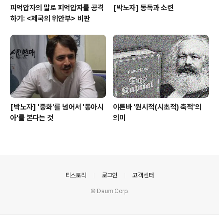
피억압자의 말로 피억압자를 공격
[박노자] 동독과 소련
하기: <제국의 위안부> 비판
[박노자] '중화'를 넘어서 '동아시
이른바 ‘원시적(시초적) 축적'의
아'를 본다는 것
의미
의안내
티스토리
로그인
고객센터
© Daum Corp.