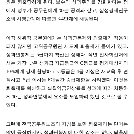
원은 퇴출당하게 된다
.
보수의 성과주의를 강화한다는 점
에서 정부가 공무원에게 하는 공격과 같고
,
삼성경제연구
소의 시행단계에 따르면
3-4
단계에 해당된다
.
아직 하위직 공무원에게는 성과연봉제와 퇴출제가 적용이
되지 않지만 고위공무원단 제도에 퇴출제가 들어가 있고
,
성과연봉제는
5
급까지 확산된 상태다
.
작년 인사혁신처에
서는 가장 낮은 성과급 지급등급인
C
등급을 평가대상자의
10%
에게 강제 할당하고
C
등급은
4
급 이상은 재교육 후 면
직하고
, 5
급 이하는
6
개월간 승급제한을 하려했다
.
이것은
퇴출제를 확산하고 실질임금인상률을 성과에 따라 차등하
게 하는 성과연봉제적 요소를 도입하려 했던 것으로 볼 수
있다
.
그런데 전국공무원노조의 지침을 보면 퇴출제라는 단어는
많이 등장하지만
,
성과연봉제에 대한 강조는 없다
.
퇴출제