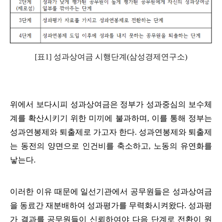
[
표
1]
성과상여금 시행단계
(
삼성경제연구소
)
위에서 보다시피 성과상여금은 정부가 성과중심의 보수체
계를 확산시키기 위한 미끼에 불과하며
,
이를 통해 정부는
성과연봉제와 퇴출제로 가고자 한다
.
성과연봉제와 퇴출제
는 동전의 양면으로 인건비를 축소하고
,
노동의 유연화를
낳는다
.
이러한 이유 때문에 일선기관에서 공무원들은 성과상여금
을 동료간 재분배하여 성과평가를 무력화시켜왔다
.
성과평
가 결과를 공무원들이 신뢰하여야 다음 단계로 전환이 원