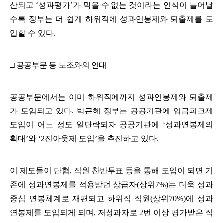
산되고
‘
성과평가
’
가 막을 수 없는 것이라는 인식이 늘어날
수록 정부는 더 쉽게 하위직에 성과연봉제와 퇴출제를 도
입할 수 있다
.
□
공공부문 등 노조와의 연대
공공부문에서는 이미 하위직에까지 성과연봉제와 퇴출제
가 도입되고 있다
.
박근혜 정부는 공공기관에 임금피크제
도입이 어느 정도 일단락되자 공공기관에
‘
성과연봉제의
확대
’
와
‘2
진아웃제 도입
’
을 추진하고 있다
.
이 제도들이 단협
,
직원 찬반투표 등을 통해 도입이 되면 기
존에 성과연봉제를 적용받던 상급자
(
상위
7%)
는 더욱 성과
중심 연봉체계로 재편되고 하위직 직원
(
상위
70%)
에 성과
연봉제를 도입되게 되며
,
저성과자로
2
번 이상 평가받은 직