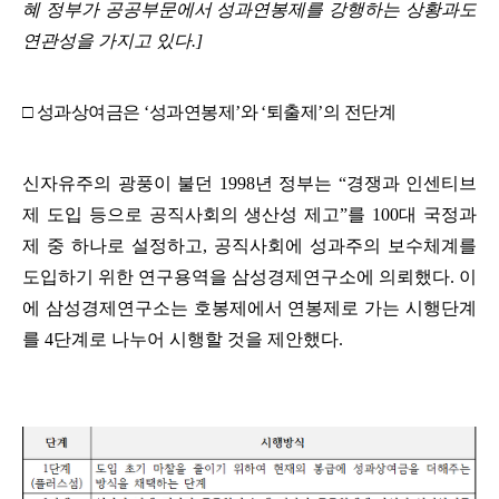
혜 정부가 공공부문에서 성과연봉제를 강행하는 상황과도
연관성을 가지고 있다
.]
□
성과상여금은
‘
성과연봉제
’
와
‘
퇴출제
’
의 전단계
신자유주의 광풍이 불던
1998
년 정부는
“
경쟁과 인센티브
제 도입 등으로 공직사회의 생산성 제고
”
를
100
대 국정과
제 중 하나로 설정하고
,
공직사회에 성과주의 보수체계를
도입하기 위한 연구용역을 삼성경제연구소에 의뢰했다
.
이
에 삼성경제연구소는 호봉제에서 연봉제로 가는 시행단계
를
4
단계로 나누어 시행할 것을 제안했다
.