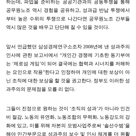
하는데
,
파업을 준비하는 공공기관과의 공동투쟁을 통해
공무원노조 역시 경험을 공유하고
,
성과급 반납 투쟁에서
부터 높은 수위의 투쟁으로 나간다면 공무원노조 간부들
역시 많은 것을 배우고 단단해 질 수 있을 것이다
.
앞서 언급했던 삼성경제연구소조차
2008
년에 낸 성과주의
인사에 관한 보고서에서
“
개인간 경쟁에 기초한 동기부여
는
‘
제로섬 게임
’
이 되어 결국에는 협력과 시너지를 저해하
는 요인으로 작용
”
한다고 인정하며 개인에 대한 보상이 아
닌 조직에 대한 보상을 할 것을 권고한다
.
정부도 이러한 성
과주의의 문제점을 모를 리 없다
.
그들이 진정으로 원하는 것이
‘
조직의 성과
’
가 아니라 인건
비 절감
,
노동의 유연화
,
노동조합의 무력화
,
노동강도의 강
화에 있고
,
이를 위해 자본의 모범사업주로써
‘
솔선수범
’
을
해야 민간부문으로 성과주의 보수 및 인사 체계를 더 원활