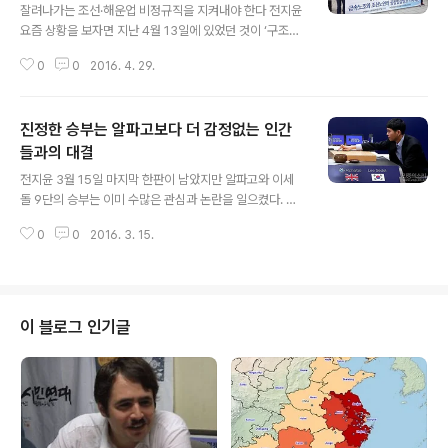
잘려나가는 조선·해운업 비정규직을 지켜내야 한다 전지윤
요즘 상황을 보자면 지난 4월 13일에 있었던 것이 ‘구조조
정 찬반 투표’였던 게 아닐까 착각이 들 정도다. 총선 직후
0
0
2016. 4. 29.
세월호, 테러방지법, 청문회 얘기 등이 나오면서 야당이 뭔
가 개혁을 할 것 같은 기대는 잠깐 생기지도 못하고 사라졌
다. 그야말로 ‘3일 천하’였다. ‘문제는 경제다. 정답은 구조
진정한 승부는 알파고보다 더 감정없는 인간
조정이다!’ 이게 민주당 김종인의 본심이었던 것 같다. 안철
수와 국민당도 만만치 않지만 역시 ‘더’민주당이 ‘더’하다.
들과의 대결
글 내용
선거 패배의 책임과 주도권을 둘러싸고 늪에 빠진 새누리
전지윤 3월 15일 마지막 한판이 남았지만 알파고와 이세
를 제끼고 두 야당이 구조조정, 즉 ‘경제 위기 고통전가’에
돌 9단의 승부는 이미 수많은 관심과 논란을 일으켰다. 수
누가 더 적극적인지 경쟁하고 있다. 총선 전에 여야 합의로
천대의 컴퓨터 CPU를 연결해 수십만 번의 대국을 통한 ‘지
원샷법과 기업구조조정 촉진법을 통과시킬 때부터 예고된
0
0
2016. 3. 15.
도학습’과 ‘강화학습’을 한다는 인공지능 프로그램을 완전
일이었을지 모..
히 이기는 것은 처음부터 어려웠던 것 같다. 이처럼 인공지
능이 스스로 학습해가며, 온라인 연결망을 통한 협업을 통
해 효과를 극대화시킨다면 앞으로의 발전 속도는 더욱 빨
라질 것으로 보인다. 인간의 두뇌 신경망을 모델로 삼아 정
이 블로그 인기글
교하게 설계된 인공지능이 인간의 사고 과정을 따라잡고,
부분적으로 능가하게 된 상황은 유물론적 세계관의 타당성
을 뒷받침하는 듯하다. [기계적이지 않은] 유물론은 의식과
정신을 고도로 조직된 물질에 기반해 인간와 사회의 유기
적 상호작용 속에서 발전하는 것으로 여겨..