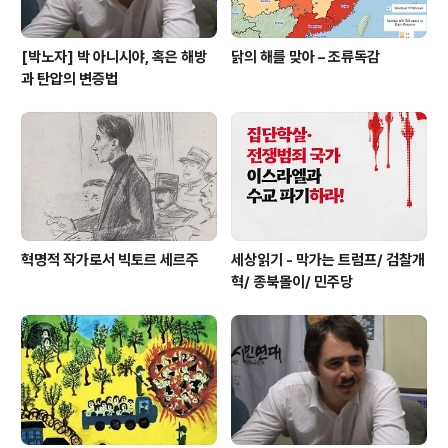
[박노자] 박 아니시야, 혹은 해방
닭의 해를 맞아 – 조류독감
과 탄압의 변증법
혁명적 작가로서 빅토르 세르주
세상읽기 - 막가는 트럼프/ 검찰개
혁/ 종북몰이/ 민주당