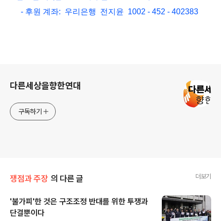
- 후원 계좌: 우리은행 전지윤 1002 - 452 - 402383
로그 정보
다른세상을향한연대
구독하기
더보기
쟁점과 주장
의 다른 글
'불가피'한 것은 구조조정 반대를 위한 투쟁과
단결뿐이다
글 내용