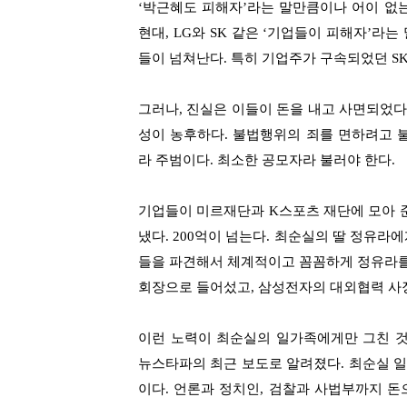
‘
박근혜도 피해자
’
라는 말만큼이나 어이 없는
현대
, LG
와
SK
같은
‘
기업들이 피해자
’
라는
들이 넘쳐난다
.
특히 기업주가 구속되었던
S
그러나
,
진실은 이들이 돈을 내고 사면되었
성이 농후하다
.
불법행위의 죄를 면하려고 
라 주범이다
.
최소한 공모자라 불러야 한다
.
기업들이 미르재단과
K
스포츠 재단에 모아 
냈다
. 200
억이 넘는다
.
최순실의 딸 정유라에
들을 파견해서 체계적이고 꼼꼼하게 정유라를
회장으로 들어섰고
,
삼성전자의 대외협력 사
이런 노력이 최순실의 일가족에게만 그친 
뉴스타파의 최근 보도로 알려졌다
.
최순실 일
이다
.
언론과 정치인
,
검찰과 사법부까지 돈