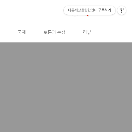
다른세상을향한연대
구독하기
국제
토론과 논쟁
리뷰