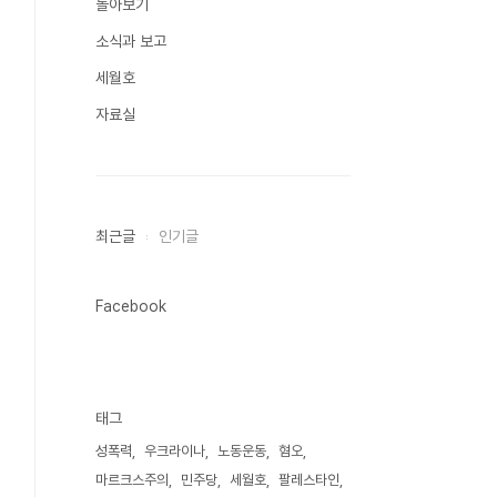
돌아보기
소식과 보고
세월호
자료실
최근글
인기글
Facebook
태그
성폭력
우크라이나
노동운동
혐오
마르크스주의
민주당
세월호
팔레스타인