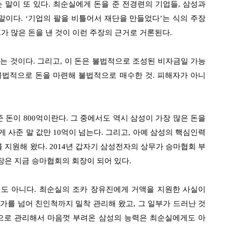
 말이 또 있다
.
최순실에게 돈을 준 전경련의 기업들
,
삼성과
 말이다
. ‘
기업의 팔을 비틀어서 재단을 만들었다
’
는 식의 주장
K
가 많은 돈을 낸 것이 이런 주장의 근거로 거론된다
.
다는 것이다
.
그리고
,
이 돈은 불법적으로 조성된 비자금일 가능
불법적으로 돈을 마련해 불법적으로 매수한 것
.
피해자가 아니
준 돈이
800
억이란다
.
그 중에서도 역시 삼성이 가장 많은 돈을
게 사준 말 값만
10
억이 넘는다
.
그리고
,
아예 삼성의 핵심인력
 지원해 왔다
. 2014
년 갑자기 삼성전자의 상무가 승마협회 부
장은 지금 승마협회의 회장이 되어 있다
.
것도 아니다
.
최순실의 조카 장유진에게 거액을 지원한 사실이
가를 넘어 친인척까지 밀착 관리해 왔고
,
그 일부가 드러난 것
으로 관리해서 마음껏 부려온 삼성의 능력은 최순실에게도 아