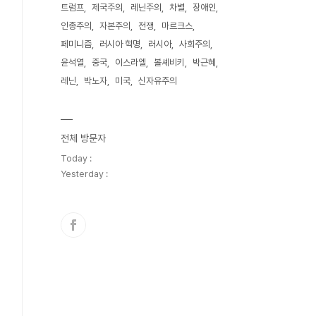
트럼프
제국주의
레닌주의
차별
장애인
인종주의
자본주의
전쟁
마르크스
페미니즘
러시아 혁명
러시아
사회주의
윤석열
중국
이스라엘
볼셰비키
박근혜
레닌
박노자
미국
신자유주의
전체 방문자
Today :
Yesterday :