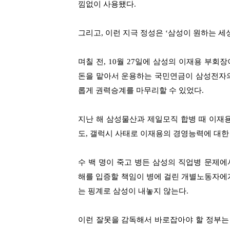
낌없이 사용됐다
.
그리고
,
이런 지극 정성은
‘
삼성이 원하는 세
며칠 전
, 10
월
27
일에 삼성의 이재용 부회장
돈을 맡아서 운용하는 국민연금이 삼성전자
롭게 권력승계를 마무리할 수 있었다
.
지난 해 삼성물산과 제일모직 합병 때 이재
도
,
갤럭시 사태로 이재용의 경영능력에 대한
수 백 명이 죽고 병든 삼성의 직업병 문제
해를 입증할 책임이 병에 걸린 개별노동자에
는 핑계로 삼성이 내놓지 않는다
.
이런 잘못을 감독해서 바로잡아야 할 정부는