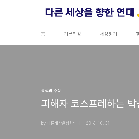
본문 바로가기
홈
기본입장
세상읽기
쟁점과 주장
피해자 코스프레하는 박
by 다른세상을향한연대
2016. 10. 31.