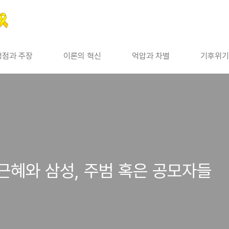
쟁점과 주장
이론의 혁신
억압과 차별
기후위기
근혜와 삼성, 주범 혹은 공모자들