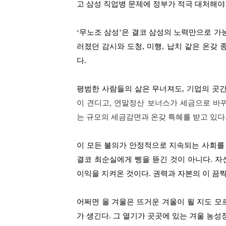
고 삼성 직업병 문제에 정부가 적극 대처해
‘
무노조 삼성
’
은 결코 삼성의 노력만으로 가
러졌던 감시와 도청
,
미행
,
납치 같은 온갖
다
.
평범한 사람들의 삶은 무너져도
,
기업의 곳
이 견디고
,
연말정산 보너스가 세금으로 바
는 규모의 세금감면과 온갖 특혜를 받고 있다
이 모든 불의가 안정적으로 지속되는 사회를
결코 최순실에게 삥을 뜯긴 것이 아니다
.
자
이익을 지켜온 것이다
.
권력과 자본의 이 끔
어쩌면 올 겨울은 뜨거운 겨울이 될 지도 모
가 생긴다
.
그 열기가 곳곳에 있는 겨울 농성