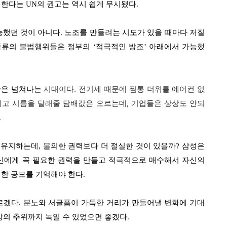
야 한다는
UN
의 권고는 역시 쉽게 무시됐다
.
능했던 것이 아니다
.
노조를 만들려는 시도가 있을 때마다 저질
 종류의 불법행위들은 정부의
‘
적극적인 방조
’
아래에서 가능했
는 시대이다
.
전기세 때문에 찜통 더위를 에어컨 없
간은 넘쳐나
뀌고 시름을 달래줄 담배값은 오르는데
,
기업들은 상상도 안되
.
 유지하는데
,
불의한 권력보다 더 절실한 것이 있을까
?
삼성은
신에게 꼭 필요한 권력을 만들고 적극적으로 매수해서 자신의
찍한 공모를 기억해야 한다
.
르겠다
.
분노와 서글픔이 가득한 거리가 만들어낼 변화에 기대
장의 추위까지 녹일 수 있었으면 좋겠다
.