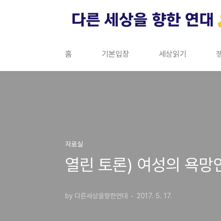
본문 바로가기
홈
기본입장
세상읽기
자료실
열린 토론) 여성의 욕망
by 다른세상을향한연대
2017. 5. 17.