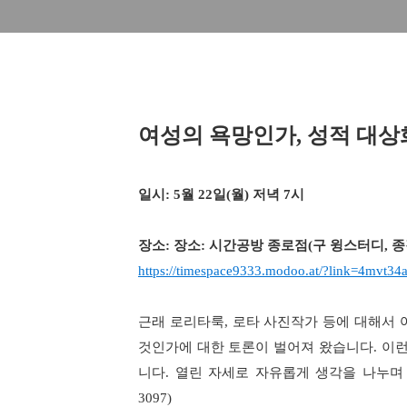
여성의 욕망인가
,
성적 대상
일시
: 5
월
22
일
(
월
)
저녁
7
시
장소
:
장소
:
시간공방 종로점
(
구 윙스터디
,
종
https://timespace9333.modoo.at/?link=4mvt34
근래 로리타룩
,
로타 사진작가 등에 대해서 
것인가에 대한 토론이 벌어져 왔습니다
.
이런
니다
.
열린 자세로 자유롭게 생각을 나누며
3097)