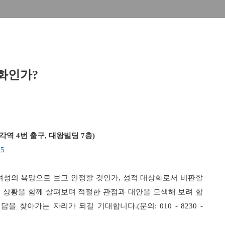
화인가
?
각역
4
번 출구
,
대왕빌딩
7
층
)
a5
여성의 욕망으로 보고 인정할 것인가
,
성적 대상화로서 비판할
 상황을 함께 살펴보며 적절한 관점과 대안을 모색해 보려 합
 답을 찾아가는 자리가 되길 기대합니다
.(
문의
: 010 - 8230 -