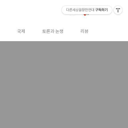
다른세상을향한연대
구독하기
국제
토론과 논쟁
리뷰