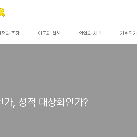
쟁점과 주장
이론의 혁신
억압과 차별
기후위기
인가, 성적 대상화인가?