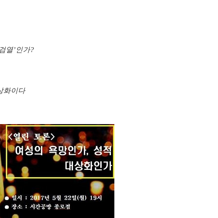
검열
’
인가
?
대상화이다