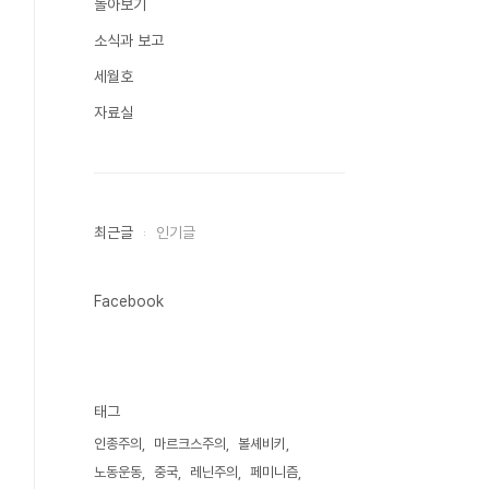
돌아보기
소식과 보고
세월호
자료실
최근글
인기글
Facebook
태그
인종주의
마르크스주의
볼셰비키
노동운동
중국
레닌주의
페미니즘