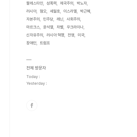
팔레스타인
성폭력
제국주의
박노자
러시아
혐오
세월호
이스라엘
박근혜
자본주의
민주당
레닌
사회주의
마르크스
윤석열
차별
우크라이나
신자유주의
러시아 혁명
전쟁
미국
장애인
트럼프
전체 방문자
Today :
Yesterday :