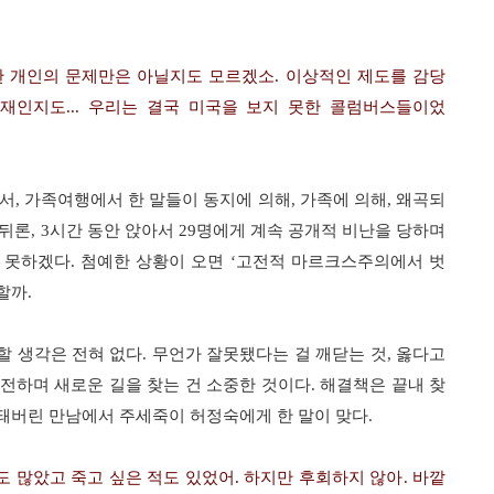
한 개인의 문제만은 아닐지도 모르겠소
.
이상적인 제도를 감당
존재인지도
...
우리는 결국 미국을 보지 못한 콜럼버스들이었
서
,
가족여행에서 한 말들이 동지에 의해
,
가족에 의해
, 왜곡되
뒤론, 3시간 동안 앉아서 29명에게 계속 공개적 비난을 당하며
 못하겠다
.
첨예한 상황이 오면
‘
고전적 마르크스주의에서 벗
할까
.
할 생각은 전혀 없다
.
무언가 잘못됐다는 걸 깨닫는 것
,
옳다고
도전하며 새로운 길을 찾는 건 소중한 것이다
.
해결책은 끝내 찾
돼버린 만남에서 주세죽이 허정숙에게 한 말이 맞다
.
도 많았고 죽고 싶은 적도 있었어
.
하지만 후회하지 않아
.
바깥