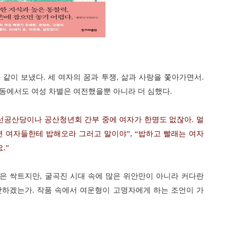
 같이 보냈다
.
세 여자의 꿈과 투쟁
,
삶과 사랑을 쫓아가면서
.
동에서도 여성 차별은 여전했을뿐 아니라 더 심했다
.
선공산당이나 공산청년회 간부 중에 여자가 한명도 없잖아
.
멀
면 여자들한테 밥해오라 그러고 말이야
”, “
밥하고 빨래는 여자
요
.”
랑은 싹트지만
,
굴곡진 시대 속에 많은 위안만이 아니라 커다란
탓하겠는가
.
작품 속에서 여운형이 고명자에게 하는 조언이 가