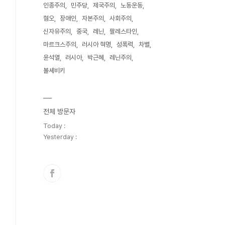
인종주의
민주당
제국주의
노동운동
혐오
장애인
자본주의
사회주의
신자유주의
중국
레닌
팔레스타인
마르크스주의
러시아 혁명
성폭력
차별
윤석열
러시아
박근혜
레닌주의
볼셰비키
전체 방문자
Today :
Yesterday :