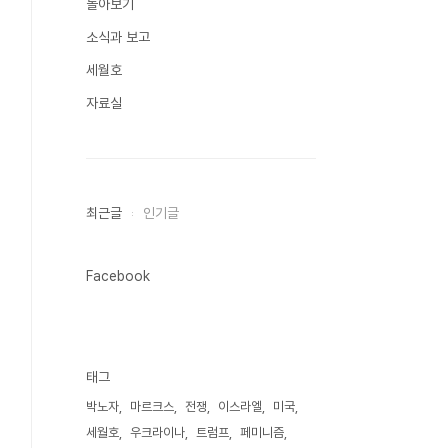
돌아보기
소식과 보고
세월호
자료실
최근글
인기글
Facebook
태그
박노자
마르크스
전쟁
이스라엘
미국
세월호
우크라이나
트럼프
페미니즘