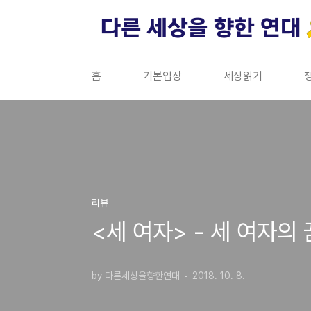
본문 바로가기
홈
기본입장
세상읽기
리뷰
<세 여자> - 세 여자의
by 다른세상을향한연대
2018. 10. 8.