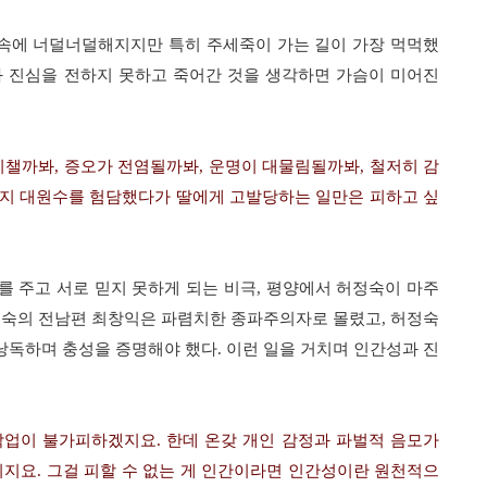
 속에 너덜너덜해지지만 특히 주세죽이 가는 길이 가장 먹먹했
 진심을 전하지 못하고 죽어간 것을 생각하면 가슴이 미어진
치챌까봐
,
증오가 전염될까봐
,
운명이 대물림될까봐
,
철저히 감
지 대원수를 험담했다가 딸에게 고발당하는 일만은 피하고 싶
를 주고 서로 믿지 못하게 되는 비극
,
평양에서 허정숙이 마주
정숙의 전남편 최창익은 파렴치한 종파주의자로 몰렸고
,
허정숙
낭독하며 충성을 증명해야 했다
.
이런 일을 거치며 인간성과 진
작업이 불가피하겠지요
.
한데 온갖 개인 감정과 파벌적 음모가
이지요
.
그걸 피할 수 없는 게 인간이라면 인간성이란 원천적으