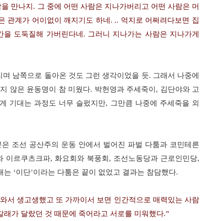
람을 만나지
.
그 중에 어떤 사람은 지나가버리고 어떤 사람은 머
은 관계가 어이없이 깨지기도 하네
. ..
억지로 어쩌려다보면 집
시간을 도둑질해 가버린다네
.
그러니 지나가는 사람은 지나가게
며 남쪽으로 돌아온 것도 그런 생각이었을 듯
.
그래서 나중에
지 않은 윤동명이 참 미웠다
.
박헌영과 주세죽이
,
김단야와 고
게 기대는 과정도 너무 슬펐지만
,
그만큼 나중에 주세죽을 외
분은 조선 공산주의 운동 안에서 벌어진 파벌 다툼과 코민테른
와 이르쿠츠크파
,
화요회와 북풍회
,
조선노동당과 근로인민당
,
대는
‘
이단
’
이라는 다툼은 끝이 없었고 결과는 참담했다
.
와서 생고생했고 또 가까이서 보면 인간적으로 매력있는 사람
 갈래가 달랐던 것 때문에 죽어라고 서로를 미워했다
.”