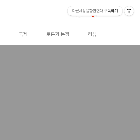
다른세상을향한연대
구독하기
국제
토론과 논쟁
리뷰