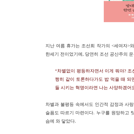
지난 여름 휴가는 조선희 작가의
<
세여자
>
와
한세기 전이었기에
,
당연히 조선 공산주의 운
“
차별없이 평등하자면서 이게 뭐야
?
조
쩡히 같이 토론하다가도 밥 먹을 때 되
들 시키는 혁명이라면 나는 사양하겠어
차별과 불평등 속에서도 인간적 감정과 사
슬픔도 따르기 마련이다
.
누구를 원망하고 
슴에 와 닿았다
.