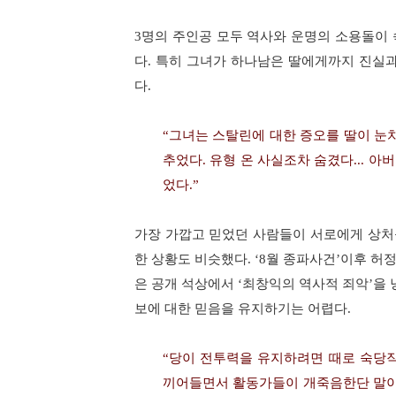
3
명의 주인공 모두 역사와 운명의 소용돌이
다
.
특히 그녀가 하나남은 딸에게까지 진실과
다
.
“
그녀는 스탈린에 대한 증오를 딸이 눈
추었다
.
유형 온 사실조차 숨겼다
...
아버
었다
.”
가장 가깝고 믿었던 사람들이 서로에게 상처
한 상황도 비슷했다
. ‘8
월 종파사건
’
이후 허
은 공개 석상에서
‘
최창익의 역사적 죄악
’
을 
보에 대한 믿음을 유지하기는 어렵다
.
“
당이 전투력을 유지하려면 때로 숙당
끼어들면서 활동가들이 개죽음한단 말