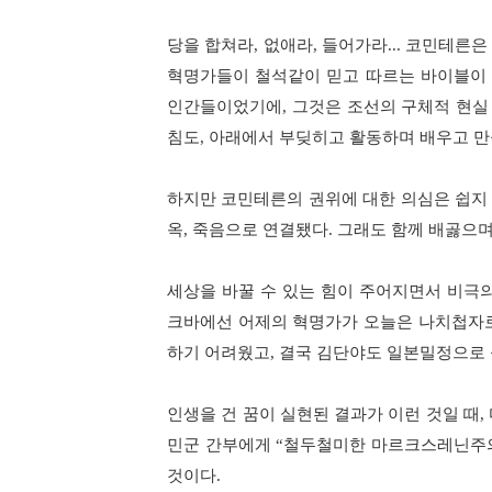
당을 합쳐라
,
없애라
,
들어가라
...
코민테른은 
혁명가들이 철석같이 믿고 따르는 바이블이
인간들이었기에
,
그것은 조선의 구체적 현실
침도
,
아래에서 부딪히고 활동하며 배우고 만
하지만 코민테른의 권위에 대한 의심은 쉽지
옥
,
죽음으로 연결됐다
.
그래도 함께 배곯으며
세상을 바꿀 수 있는 힘이 주어지면서 비극
크바에선 어제의 혁명가가 오늘은 나치첩자
하기 어려웠고
,
결국 김단야도 일본밀정으로 
인생을 건 꿈이 실현된 결과가 이런 것일 때
,
민군 간부에게
“
철두철미한 마르크스레닌주
것이다
.