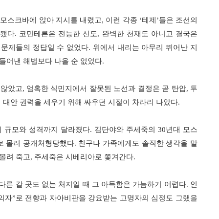
모스크바에 앉아 지시를 내렸고
,
이런 각종
‘
테제
’
들은 조선의
 됐다
.
코민테른은 전능한 신도
,
완벽한 천재도 아니고 결국은
 문제들의 정답일 수 없었다
.
위에서 내리는 아무리 뛰어난 지
들어낸 해법보다 나을 순 없었다
.
 않았고
,
엄혹한 식민지에서 잘못된 노선과 결정은 곧 탄압
,
투
 대안 권력을 세우기 위해 싸우던 시절이 차라리 나았다
.
의 규모와 성격까지 달라졌다
.
김단야와 주세죽의
30
년대 모스
로 몰려 공개처형당했다
.
친구나 가족에게도 솔직한 생각을 말
몰려 죽고
,
주세죽은 시베리아로 쫓겨간다
.
다른 갈 곳도 없는 처지일 때 그 아득함은 가늠하기 어렵다
.
인
의자
”
로 전향과 자아비판을 강요받는 고명자의 심정도 그랬을