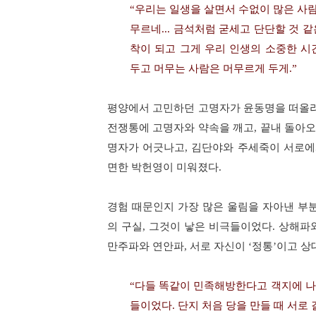
“
우리는 일생을 살면서 수없이 많은 사
무르네
...
금석처럼 굳세고 단단할 것 같
착이 되고 그게 우리 인생의 소중한 
두고 머무는 사람은 머무르게 두게
.”
평양에서 고민하던 고명자가 윤동명을 떠올리
전쟁통에 고명자와 약속을 깨고
,
끝내 돌아오
명자가 어긋나고
,
김단야와 주세죽이 서로에
면한 박헌영이 미워졌다
.
경험 때문인지 가장 많은 울림을 자아낸 부
의 구실
,
그것이 낳은 비극들이었다
.
상해파
만주파와 연안파
,
서로 자신이
‘
정통
’
이고 상
“
다들 똑같이 민족해방한다고 객지에 나
들이었다
.
단지 처음 당을 만들 때 서로