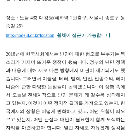
장소
:
노들
4
층 대강당
(
혜화역
2
번출구
,
서울시 종로구 동
숭길
25)
http://nodeul.or.kr/location
휠체어 접근이 가능합니다
2018
년에 한국사회에서는 난민에 대한 혐오를 부추기는 목
소리가 커지며 뜨거운 쟁점이 됐습니다
.
정부의 난민 정책
과 대응에 대해 서로 다른 방향에서 비판이 제기되기도 했
습니다
.
그러면서 이슬람
,
테러
,
범죄
,
안전
,
인종주의
,
페미
니즘에 관한 다양한 논점들이 논의됐습니다
.
이 상황 속에
서 오늘날 전세계적으로 난민 문제가 왜 갈수록 심각해지
고 있는지
,
이것이 어떤 정치적 결과를 가져오고 있는지
,
한
국에서의 상황은 어떻게 변화하고 있고
,
어떤 위험이 떠오
르고 있는지
,
어떤 관점과 대안이 필요한지 함께 모색하는
자리를 마련하고자 합니다
.
열린 자세로 자유롭게 생각을