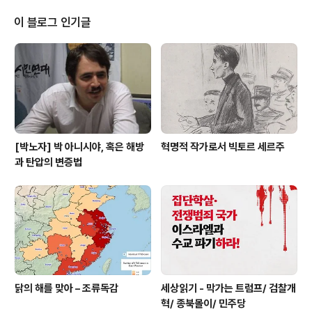
로 발전해 온 시리아에서는 지난 7년간 수십만 명의 사망
자와 수백만 명의 난민이 발생했습니다. 무엇이 시리아에
이 블로그 인기글
서 이런 비극을 가져왔고, 누가 여기에 책임이 있으며, 어떻
게 하면 이 참극을 끝낼 수 있을지 압둘 와합 사무국장님의
발제를 바탕으로 이야기해 보고자 합니다. 열린 자세로 자
유롭게 생각을 나누며 답을 찾아가는 자리가 되길 기대합
니다.(문의: 010 ..
[박노자] 박 아니시야, 혹은 해방
혁명적 작가로서 빅토르 세르주
과 탄압의 변증법
닭의 해를 맞아 – 조류독감
세상읽기 - 막가는 트럼프/ 검찰개
혁/ 종북몰이/ 민주당