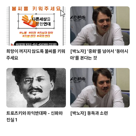
희망이 꺼지지 않도록 불씨를 키워
[박노자] '중화'를 넘어서 '동아시
주세요
아'를 본다는 것
트로츠키와 좌익반대파 - 신화와
[박노자] 동독과 소련
진실 1