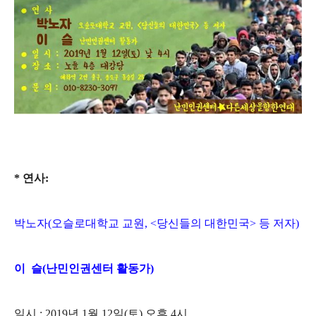
* 연사:
박노자
(
오슬로대학교 교원
, <
당신들의 대한민국
>
등 저자
)
이 슬(난민인권센터 활동가)
일시
: 2019
년
1
월
12
일
(
토
)
오후
4
시