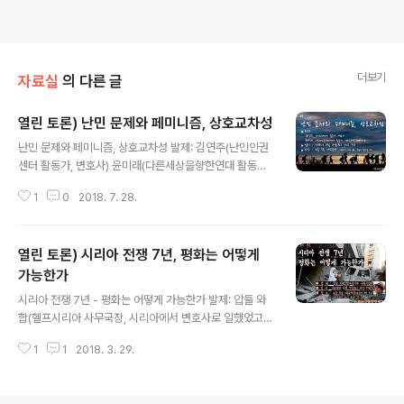
더보기
자료실
의 다른 글
열린 토론) 난민 문제와 페미니즘, 상호교차성
글 내용
난민 문제와 페미니즘, 상호교차성 발제: 김연주(난민인권
센터 활동가, 변호사) 윤미래(다른세상을향한연대 활동가,
상호교차성 페미니스트) 일시 : 2018년 8월 4일(토) 오후
1
0
2018. 7. 28.
7시 장소 : 노들 5층 대교육장(혜화역 2번출구, 서울특별
시 종로구 동숭길 25)http://nodeul.or.kr/location 난
민에 대한 혐오를 부추기며 거부를 선동하는 목소리가 커
열린 토론) 시리아 전쟁 7년, 평화는 어떻게
지고 있습니다. 이슬람, 안전, 인종주의, 여성주의에 관한
다양한 쟁점들이 제기되고 있고 소수자 배제적인 래디컬
가능한가
글 내용
페미니즘과 상호교차성 페미니즘의 논쟁도 나타나고 있습
시리아 전쟁 7년 - 평화는 어떻게 가능한가 발제: 압둘 와
니다. 이런 상황과 쟁점 등을 함께 살펴보며 적절한 관점과
합(헬프시리아 사무국장, 시리아에서 변호사로 일했었고
대안을 모색해 보려 합니다. 열린 자세로 자유롭게 생각을
한국에 유학을 와서도 시리아 연대 활동 등을 건설해 왔다.)
나누며 답을 찾아가는 자리가 되길 기대합니다.(문의 : 010
1
1
2018. 3. 29.
일시 : 2018년 4월 7일(토) 오후 7시 장소 : 노들 5층 대
-8..
교육장(혜화역 2번출구, 서울특별시 종로구 동숭길 25) 독
재자 아사드에 맞선 민중저항으로 시작해 내전과 국제전으