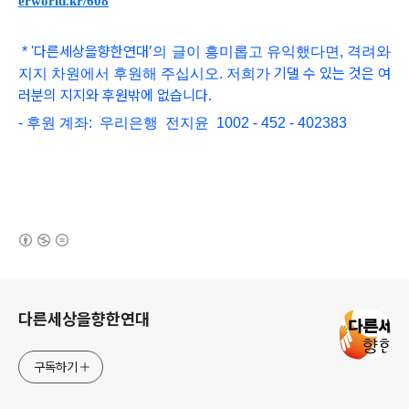
erworld.kr/608
다른세상을향한연대
’
*
'
의 글이 흥미롭고
유익했다면, 격려와
기댈 수 있는 것은 여
지지 차원에서 후원해 주십시오. 저희가
러분의 지지와 후원밖에 없습니다.
- 후원 계좌: 우리은행 전지윤 1002 - 452 - 402383
(새창열림)
로그 정보
다른세상을향한연대
구독하기