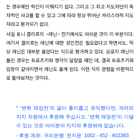
는 경우에만 혁신이 이뤄지기 쉽다
그리고 그 최고 지도자만이 독
.
자적인 사고를 할 수 있고 그에 따라 항상 뛰어난 카리스마적 지도
자라고 평가되기 쉽다
.
사실 토니 클리프의
레닌
전기에서도 아쉬운 것이 이 부분이다
<
>
.
여기서 클리프는 레닌에 대한 성인전은 필요없다고 하면서도
막
,
상 레닌은 대부분 옳았다는 식으로 평가하고 있다
오로지 레닌이
.
틀린 경우는 트로츠키와 생각이 달랐을 때인 데
결국 트로츠키와
,
입장이 같아지면서 레닌도 옳게 된다
이런 식의 관점을 비판적으
.
로 돌아보자는 것이다
.
* ‘변혁 재장전’의 글이 흥미롭고
유익했다면, 격려와
지지 차원에서 후원해 주십시오.
‘변혁 재장전’이 기댈
수 있는 것은 여러분의 지지와 후원밖에 없습니다.
- 후원 계좌: 우리은행 전지윤 1002 - 452 - 402383