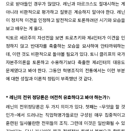
으로 받아들인 경우가 많았다
레닌과 마르크스도 절대시하는 게
.
아니라 비판적으로 평가하고 잘못은 계승하지 말아야 한다
레닌
.
이 정치적 이견을 인정하고 발전적으로 토론하려던 시기와 모습을
보고 배우는 게 옳다
.
빅토르 세르주의 자선전을 보면 트로츠키와 제
인터가 이견을 인
4
정하지 않고 반대자를 축출하는 모습을 묘사하며 안타까워하는
데
이런 것도 비판적으로 돌아볼 필요가 있다
토니 클리프의 국가
,
.
자본주의론을 토론하고 수용하기보다 축출한 제
인터의 대응도
4
문제였다고 봐야 한다
그동안 혁명조직의 전통에서는 이런 부분
.
에 대한 성찰과 이론적 정립이 부족했던 것 같다
.
레닌의 전위 정당론은 여전히 유효하다고 봐야 하는가
*
?:
레닌의 전위정당론은 두 가지 의미가 있다
첫째는
무엇을 할 것
.
<
인가
에서 드러나는 직업혁명가들로만 구성된 매우 집중적이고
>
훈련된 일사불란한 전위들의 조직
그런데 이것은 일반화될 수 있
.