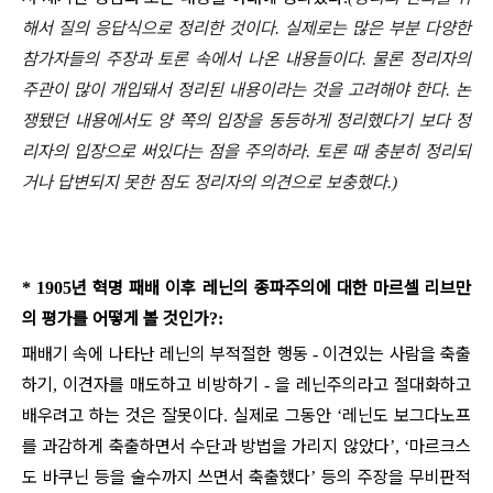
해서 질의 응답식으로 정리한 것이다
실제로는 많은 부분 다양한
.
참가자들의 주장과 토론 속에서 나온 내용들이다
물론 정리자의
.
주관이 많이 개입돼서 정리된 내용이라는 것을 고려해야 한다
논
.
쟁됐던 내용에서도 양 쪽의 입장을 동등하게 정리했다기 보다 정
리자의 입장으로 써있다는 점을 주의하라
토론 때 충분히 정리되
.
거나 답변되지 못한 점도 정리자의 의견으로 보충했다
.)
년 혁명 패배 이후 레닌의 종파주의에 대한 마르셀 리브만
* 1905
의 평가를 어떻게 볼 것인가
?:
패배기 속에 나타난 레닌의 부적절한 행동
이견있는 사람을 축출
-
하기
이견자를 매도하고 비방하기
을 레닌주의라고 절대화하고
,
-
배우려고 하는 것은 잘못이다
실제로 그동안
레닌도 보그다노프
.
‘
를 과감하게 축출하면서 수단과 방법을 가리지 않았다
마르크스
’, ‘
도 바쿠닌 등을 술수까지 쓰면서 축출했다
등의 주장을 무비판적
’