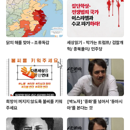
닭의 해를 맞아 – 조류독감
세상읽기 - 막가는 트럼프/ 검찰개
혁/ 종북몰이/ 민주당
희망이 꺼지지 않도록 불씨를 키워
[박노자] '중화'를 넘어서 '동아시
주세요
아'를 본다는 것