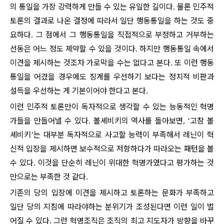
의 통일을 가장 강력하게 만들 수 있는 유일한 길이다
물론 민주적
.
토론의 결과로 나온 결정에 따라서 일단 행동통일을 하는 것도 중
요하다
그 점에서 그 행동통일을 직접적으로 부정하고 거부하는
.
선동은 어느 정도 제약할 수 있을 것이다
하지만 행동통일 속에서
.
이견을 제시하는 것조차 가로막을 수는 없다고 본다
또 이런 행동
.
통일을 어겼을 경우에도 징계를 우선하기 보다는 정치적 비판과
설득을 우선하는 게 기본이어야 한다고 본다
.
이런 민주적 토론만이 독자적으로 생각할 수 있는 능동적인 혁명
가들을 만들어낼 수 있다
볼셰비키의 역사를 돌아보면
고참 볼
.
, ‘
셰비키
는 대부분 독자적으로 사고할 능력이 부족해서 레닌이 혁
’
신적 입장을 제시하면 보수적으로 저항하다가 따라오는 패턴을 볼
수 있다
이것을 단순히 레닌이 위대한 혁명가였다고 평가하는 것
.
만으로는 부족한 것 같다
.
기존의 당의 입장에 이견을 제시하고 토론하는 문화가 부족하고
일단 당의 지침에 따라야하는 분위기가 조성된다면 이런 일이 벌
어질 수 있다
그런 혁명조직은 조직의 최고 지도자가 방향을 바꾸
.