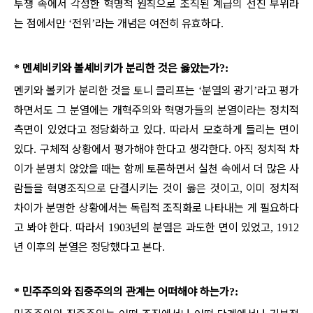
투쟁 속에서 각성한 혁명적 원칙으로 조직된 계급의 선진 부위라
는 점에서만
전위
라는 개념은 여전히 유효하다
‘
’
.
멘셰비키와 볼셰비키가 분리한 것은 옳았는가
*
?:
멘키와 볼키가 분리한 것을 토니 클리프는
분열의 광기
라고 평가
‘
’
하면서도 그 분열에는 개혁주의와 혁명가들의 분열이라는 정치적
측면이 있었다고 정당화하고 있다
따라서 모호하게 들리는 면이
.
있다
구체적 상황에서 평가해야 한다고 생각한다
아직 정치적 차
.
.
이가 분명치 않았을 때는 함께 토론하면서 실천 속에서 더 많은 사
람들을 혁명조직으로 단결시키는 것이 옳은 것이고
이미 정치적
,
차이가 분명한 상황에서는 독립적 조직화로 나타내는 게 필요하다
고 봐야 한다
따라서
년의 분열은 과도한 면이 있었고
.
1903
, 1912
년 이후의 분열은 정당했다고 본다
.
민주주의와 집중주의의 관계는 어떠해야 하는가
*
?: