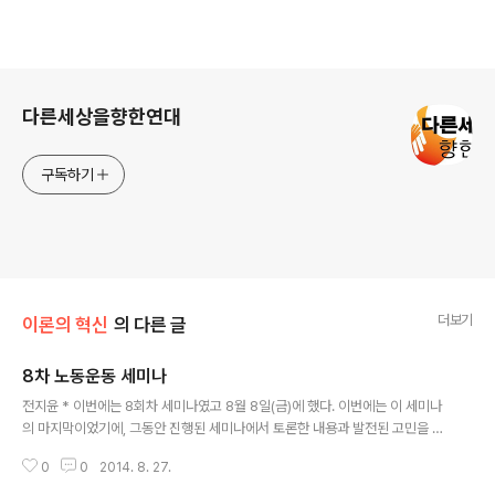
로그 정보
다른세상을향한연대
구독하기
더보기
이론의 혁신
의 다른 글
8차 노동운동 세미나
글 내용
전지윤 * 이번에는 8회차 세미나였고 8월 8일(금)에 했다. 이번에는 이 세미나
의 마지막이었기에, 그동안 진행된 세미나에서 토론한 내용과 발전된 고민을 바
탕으로 내가 가설적인 ‘노동운동 위기와 대안’에 대한 발제를 했다. 발제의 내용
0
0
2014. 8. 27.
을 최대한 간략히 소개하면 ‘87년 이후 20여년간의 변화와 노동운동 위기의 배
경을 분석하면서, 기존의 대안들을 비판적으로 검토하고, 가설적 대안으로서 계