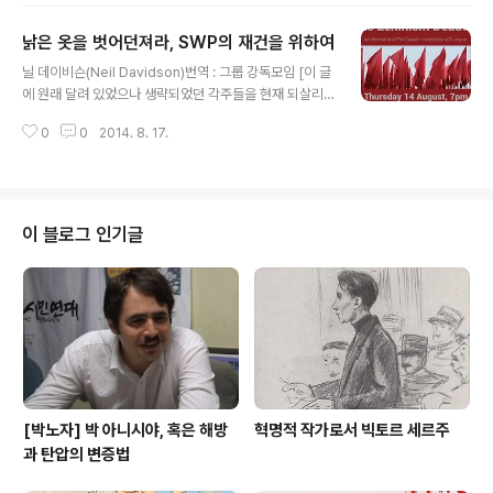
급연대적 노동운동론을 제기’하는 내용이었다. 계급연대적 노동운동론은 ‘현실
낡은 옷을 벗어던져라, SWP의 재건을 위하여
을 직시하며 어떻게 노동운동의 급진성, 정치성, 민주성, 전투성, 연대성을 회복
글 내용
할 수 있을까’에 대한 내용을 구체화한 것이다. 더 자세한 내용은 이번 세미나를
닐 데이비슨(Neil Davidson)번역 : 그룹 강독모임 [이 글
총마무리하면서 기존의 문제의식과 탐구 결과를 종합해서 쓸 논문에 담을 예정
에 원래 달려 있었으나 생략되었던 각주들을 현재 되살리
이다. 이 발제를 ..
는 중이다. 아직 되살리지 못한 각주들이 필요하면 오프라
0
0
2014. 8. 17.
인 글을 참고하라.] [번역자 주] 이 글은 2013년 11월 닐
데이비슨이 SWP 당 대회 사전 내부회보(Internal Bulleti
n) 3호에 기고한 글, “Casting off the soiled shirt – f
or a refoundation of the SWP”을 완역한 것이다. 이
글에서 필자는 SWP의 위기가 얼마나 심각한지, 그리고 이
이 블로그 인기글
사태의 원인과 배경이 무엇인지 꼼꼼히 살피면서 당시 지
도부의 입장을 비판하고 있다. 이 글이 한창 SWP 내에서
성추문과 관련한 구체적인 논쟁이 벌어질 때 작성된 것이
다 보니, 어떤..
[박노자] 박 아니시야, 혹은 해방
혁명적 작가로서 빅토르 세르주
과 탄압의 변증법