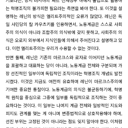
기보다는
당시 러시아의 짜르 전체정부 하에서 불법으로 활동하
,
는 혁명조직의 불가피한 필요라는 측면을 봐야 한다
또 이것을 설
.
명하는 레닌의 방식은 엘리트주의적인 오류가 많았다
레닌은 독
.
일 사민당의 칼 카우츠키를 인용하면서
노동계급은 스스로 사회
,
주의 의식이 아니라 조합주의 의식밖에 갖지 못하고
사회주의 의
,
식은 오로지 외부에서 지식인들에 의해서 주어진다고 설명하고 있
다
이런 엘리트주의는 우리가 수용할 수 없는 것이다
.
.
반면 둘째
레닌은 기존의 마르크스와 로자로 이어지던 노동계급
,
을 포괄하고 대표하는 당이 아니라
노동계급 전체와 구분되며 가
,
장 선진적인 일부이며 독립적인 조직이라는 혁명조직 개념도 발전
시켰다
이것은 지금도 여전히 유효하며 레닌이 마르크스주의에
.
기여한 중요한 통찰이다
노동계급의 의식은 불균등하기에
혁명
.
,
적 원칙을 중심으로 그중에 일부를 독립적으로 조직하는 것이 중
요하다는 것이다
이 일부는 나머지 계급 전체와 일방적인 지도와
.
피지도 관계를 맺는 게 아니며 변증법적으로 상호작용해야 하며
,
선진 부위는 고정된 것이 아니라는 점도 잊지 말아야 한다
이처럼
.