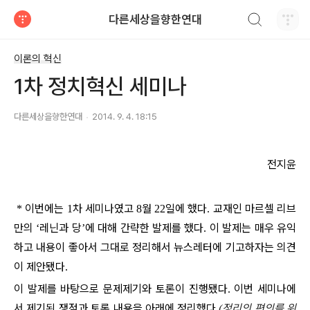
검색하기
다른세상을향한연대
티스토리
이론의 혁신
1차 정치혁신 세미나
다른세상을향한연대
2014. 9. 4. 18:15
전지윤
이번에는
차 세미나였고
월
일
에
했다
교재인 마르셀 리브
*
1
8
22
.
만의
레닌과 당
에 대해 간략한 발제를 했다
이 발제는 매우 유익
‘
’
.
하고 내용이 좋아서 그대로 정리해서 뉴스레터에 기고하자는 의견
이 제안됐다
.
이 발제를 바탕으로 문제제기와 토론이 진행됐다
이번 세미나에
.
서 제기된 쟁점과 토론 내용을 아래에 정리했다
정리의 편의를 위
.
(