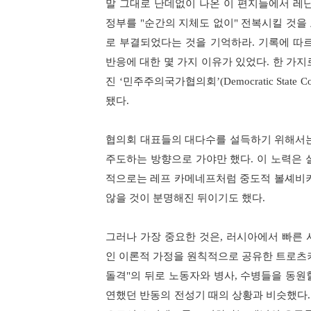
말 그대로 난데없이 나온 이 편지들에서 
정부를
"
순간의 지체도 없이
"
전복시킬 것을
로 부결되었다는 것을 기억하라
.
기록에 따
반응에 대한 몇 가지 이유가 있었다
.
한 가지
진
‘
민주주의국가협의회
’(Democratic State C
됐다
.
협의회 대표들의 대다수를 설득하기 위해서는
주도하는 방향으로 가야만 했다
.
이 노력은 
적으로는 레프 카메네프처럼 중도적 볼셰비
않을 것이 분명해진 뒤이기도 했다
.
그러나 가장 중요한 것은
,
러시아에서 빠른 
인 이론적 가정을 원칙적으로 공유한 트로츠
돌격
"
의 뒤로 노동자와 병사
,
수병들을 동원
연했던 반동의 전성기 때의 상황과 비슷했다