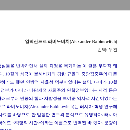
알렉산드르 라비노비치
(Alexander Rabinowitch)
번역
:
두견
통설들을 반박하면서 실제 과정을 복기하는 이 글은 우파적 왜
다
. 10
월의 성공이 볼셰비키의 강한 규율과 중앙집중주의 때문
부하기도 했던 연방적 자율성 덕분이었다는 설명
,
나아가
10
월
독정부가 아니라 다당제적 사회주의 연합정부였다는 지적 등은
아래로부터 민중의 힘과 자발성을 보여준 역사적 사건이었다는
드르 라비노비치
(Alexander Rabinowitch)
는 러시아 혁명 연구에
사료를 바탕으로 한 엄정한 연구와 분석으로 유명하다
.
러시아
한국에도
<
혁명의 시간
>
이라는 이름으로 번역된 바 있다
.
분량이