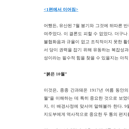
<1
편에서 이어짐
>
어쨌든
,
유산된
7
월 봉기와 그것에 뒤따른 반
여주었다
.
이 결론도 피할 수 없었다
.
더구나
불협화음과 규율이 없고 조직적이지 못한 활
서 당이 권력을 잡기 위해 유동하는 복잡성과
성이라는 필수적 힘을 찾을 수 있을지는 아
“
붉은
10
월
”
이것은
,
종종 간과돼온
1917
년 여름 동안
월
"
을 이해하는 데 특히 중요한 것으로 보였
지
,
이 배경사정에 맞서며 말해볼까 한다
. 9
지도부에게 역사적으로 중요한 두 통의 편지