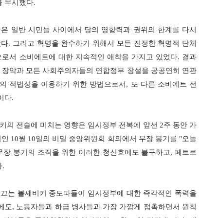
를 무시했다
.
은 일반 시민들 사이에서 당의 영향력과 권위의 한계를 다시
았다
.
그리고 혁명을 완수하기 위해서 모든 진정한 혁명적 단체
으로서 소비에트에 대한 지속적인 애착을 가지고 있었다
.
결과
 장악과 모든 사회주의자들의 연합정부 창설을 공공연히 연관
의 적법성을 이용하기 위한 방법으로서
,
또 다른 소비에트 전
이다
.
키의 전술에 미치는 영향은 임시정부 전복에 앞선
2
주 동안 가
적인
10
월
10
일의 비밀 중앙위원회 회의에서 무장 봉기를
"
오늘
무장 봉기의 조직을 위한 이러한 청신호에도 불구하고
,
페트로
다
.
끄는 볼셰비키 중도파들이 임시정부에 대한 즉각적인 폭력을
에도
,
노동자들과 하급 병사들과 가장 가깝게 접촉하면서 원칙