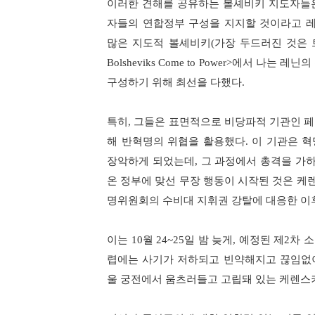
이러한 견해를 공유하는 볼셰비키 지도자들
자들의 연합정부 구성을 지지할 것이라고 
많은 지도적 볼셰비키
(
가장 두드러진 것은
Bolsheviks Come to Power>
에서 나는 레닌의
구성하기 위해 최선을 다했다
.
특히
,
그들은 표면적으로 비당파적 기관인 페
해 반혁명의 위협을 활용했다
.
이 기관은 
장악하게 되었는데
,
그 과정에서 총격을 가
온 정부에 맞선 무장 행동이 시작된 것은 
명위원회의 수비대 지휘권 강탈에 대응한 
이는
10
월
24~25
일 밤 늦게
,
예정된 제
2
차 
렵에는 사기가 저하되고 빈약해지고 끊임없
울 궁전에서 움츠러들고 고립돼 있는 케렌스