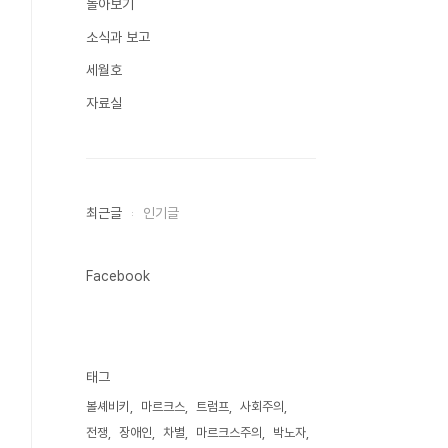
돌아보기
소식과 보고
세월호
자료실
최근글
인기글
Facebook
태그
볼셰비키
마르크스
트럼프
사회주의
전쟁
장애인
차별
마르크스주의
박노자