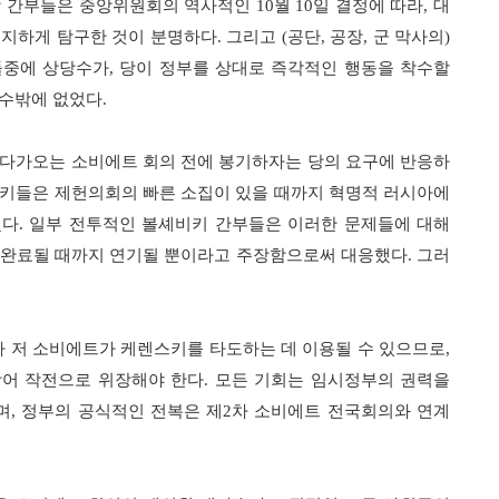
당 간부들은 중앙위원회의 역사적인
10
월
10
일 결정에 따라
,
대
진지하게 탐구한 것이 분명하다
.
그리고
(
공단
,
공장
,
군 막사의
)
들중에 상당수가
,
당이 정부를 상대로 즉각적인 행동을 착수할
 수밖에 없었다
.
 다가오는 소비에트 회의 전에 봉기하자는 당의 요구에 반응하
키들은 제헌의회의 빠른 소집이 있을 때까지 혁명적 러시아에
웠다
.
일부 전투적인 볼셰비키 간부들은 이러한 문제들에 대해
 완료될 때까지 연기될 뿐이라고 주장함으로써 대응했다
.
그러
라 저 소비에트가 케렌스키를 타도하는 데 이용될 수 있으므로
,
방어 작전으로 위장해야 한다
.
모든 기회는 임시정부의 권력을
며
,
정부의 공식적인 전복은 제
2
차 소비에트 전국회의와 연계