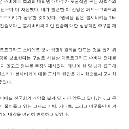
은 소비에트 회의의 대의원 대다수가 포괄적인 모든 사회주의
레닌보다 더 자신했다
.
내가 발견한 이 전망은 페트로그라드의
 트로츠키
)
가 공유한 것이었다
. <
권력을 잡은 볼셰비키들
The
 전술보다는 볼셰비키의 이런 전술에 대한 성공적인 추구를 재
트로그라드 소비에트 군사 혁명위원회를 만드는 것을 돕기 위
혁명을 보호한다는 구실로 사실상 페트로그라드 수비대 전체를
하지 않고도 정부를 무장해제시켰다
.
레닌이 한 달 넘게 요구해
케렌스키가 볼셰비키에 대한 군사적 탄압을 개시함으로써 군사혁
이후였다
.
소비에트 전국회의 개막을 불과 몇 시간 앞두고 일어났다
.
그 무
이 줄어들고 있는 코사크 기병
,
카데츠
,
그리고 여군들만이 겨
키의 내각을 여전히 변호하고 있었다
.