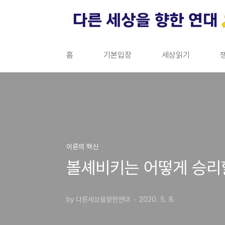
본문 바로가기
홈
기본입장
세상읽기
이론의 혁신
볼셰비키는 어떻게 승리할
by 다른세상을향한연대
2020. 5. 8.