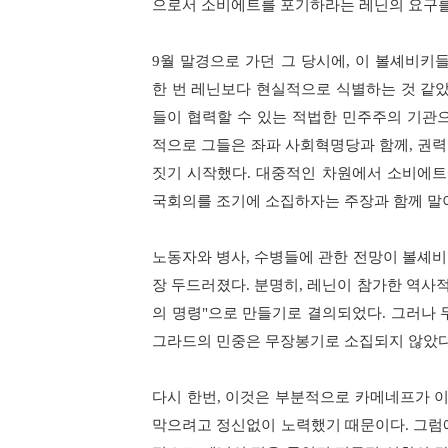
으로서 소비에트를 포기하라는 레닌의 요구
9
월 말경으로 가던 그 당시에
,
이 볼셰비키들
한 번 레닌보다 현실적으로 식별하는 것 같
들이 협력할 수 있는 적법한 민주주의 기관
적으로 그들은 좌파 사회혁명당과 함께
,
권력
짓기 시작했다
.
대중적인 차원에서 소비에트
국회의를 조기에 소집하자는 주장과 함께 말
노동자와 병사
,
수병들에 관한 전망이 볼셰비
장 두드러졌다
.
분명히
,
레닌이 참가한 역사
의 명령
"
으로 만들기로 결의되었다
.
그러나 
그라드의 민중은 무장봉기로 소집되지 않았
다시 한번
,
이것은 부분적으로 카메네프가 이
막으려고 정신없이 노력했기 때문이다
.
그럼