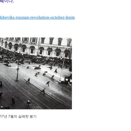
번째이다
.
heviks-russian-revolution-october-lenin
17
년
7
월의 실패한 봉기