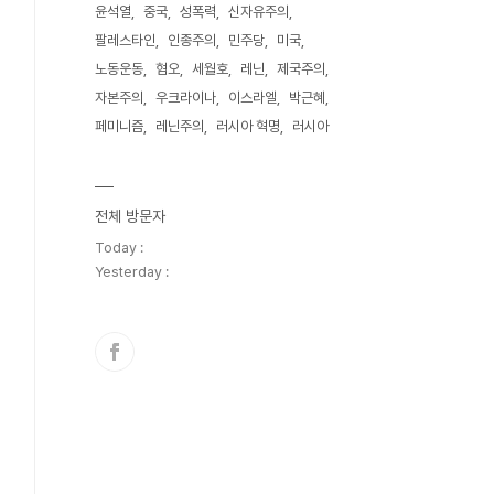
윤석열
중국
성폭력
신자유주의
팔레스타인
인종주의
민주당
미국
노동운동
혐오
세월호
레닌
제국주의
자본주의
우크라이나
이스라엘
박근혜
페미니즘
레닌주의
러시아 혁명
러시아
전체 방문자
Today :
Yesterday :