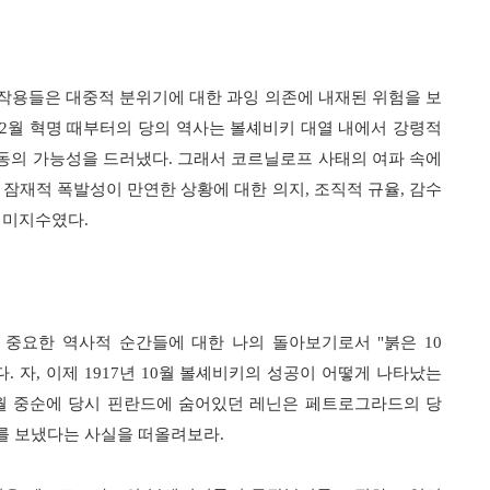
작용들은 대중적 분위기에 대한 과잉 의존에 내재된 위험을 보
2
월 혁명 때부터의 당의 역사는 볼셰비키 대열 내에서 강령적
동의 가능성을 드러냈다
.
그래서 코르닐로프 사태의 여파 속에
 잠재적 폭발성이 만연한 상황에 대한 의지
,
조직적 규율
,
감수
직 미지수였다
.
의 중요한 역사적 순간들에 대한 나의 돌아보기로서
"
붉은
10
다
.
자
,
이제
1917
년
10
월 볼셰비키의 성공이 어떻게 나타났는
월 중순에 당시 핀란드에 숨어있던 레닌은 페트로그라드의 당
를 보냈다는 사실을 떠올려보라
.