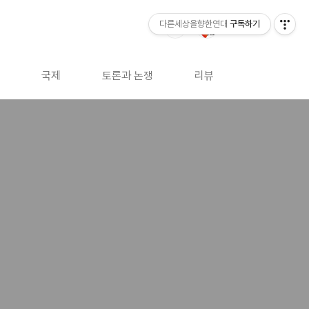
다른세상을향한연대
구독하기
국제
토론과 논쟁
리뷰