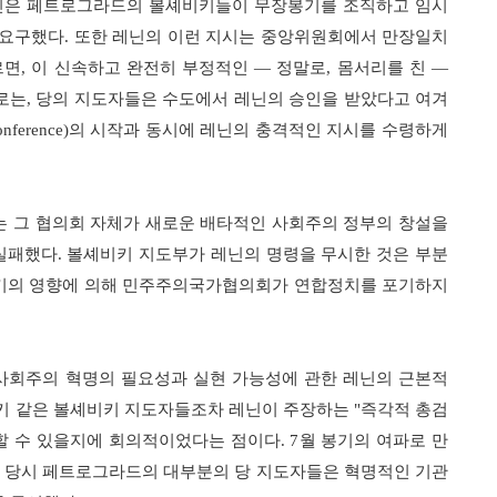
레닌은 페트로그라드의 볼셰비키들이 무장봉기를 조직하고 임시
 요구했다
.
또한 레닌의 이런 지시는 중앙위원회에서 만장일치
르면
,
이 신속하고 완전히 부정적인
—
정말로
,
몸서리를 친
—
로는
,
당의 지도자들은 수도에서 레닌의 승인을 받았다고 여겨
onference)
의 시작과 동시에 레닌의 충격적인 지시를 수령하게
 그 협의회 자체가 새로운 배타적인 사회주의 정부의 창설을
실패했다
.
볼셰비키 지도부가 레닌의 명령을 무시한 것은 부분
키의 영향에 의해 민주주의국가협의회가 연합정치를 포기하지
사회주의 혁명의 필요성과 실현 가능성에 관한 레닌의 근본적
키 같은 볼셰비키 지도자들조차 레닌이 주장하는
"
즉각적 총검
할 수 있을지에 회의적이었다는 점이다
. 7
월 봉기의 여파로 만
.
당시 페트로그라드의 대부분의 당 지도자들은 혁명적인 기관