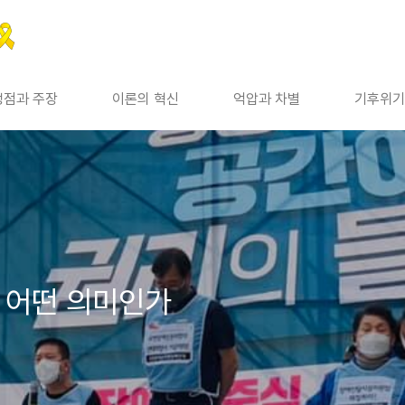
쟁점과 주장
이론의 혁신
억압과 차별
기후위기
 어떤 의미인가