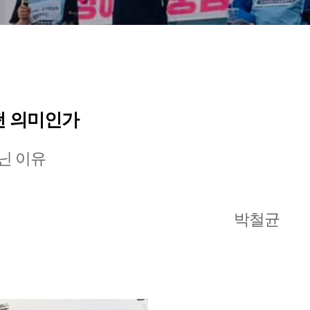
떤 의미인가
아닌 이유
박철균