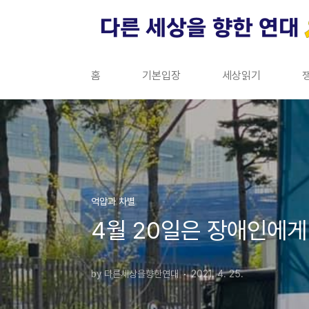
본문 바로가기
홈
기본입장
세상읽기
억압과 차별
4월 20일은 장애인에게
by 다른세상을향한연대
2021. 4. 25.