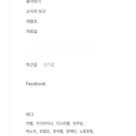
돌아보기
소식과 보고
세월호
자료실
최근글
인기글
Facebook
태그
차별
우크라이나
이스라엘
민주당
박노자
트럼프
윤석열
장애인
노동운동