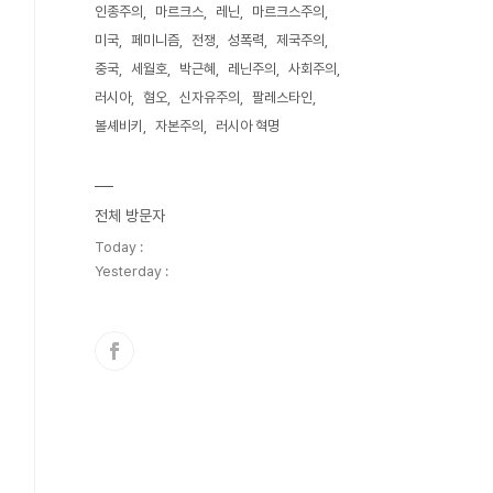
인종주의
마르크스
레닌
마르크스주의
미국
페미니즘
전쟁
성폭력
제국주의
중국
세월호
박근혜
레닌주의
사회주의
러시아
혐오
신자유주의
팔레스타인
볼셰비키
자본주의
러시아 혁명
전체 방문자
Today :
Yesterday :