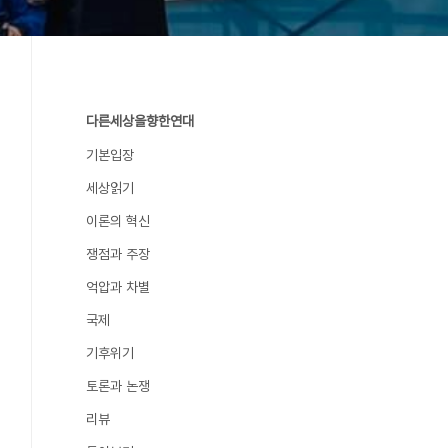
다른세상을향한연대
기본입장
세상읽기
이론의 혁신
쟁점과 주장
억압과 차별
국제
기후위기
토론과 논쟁
리뷰