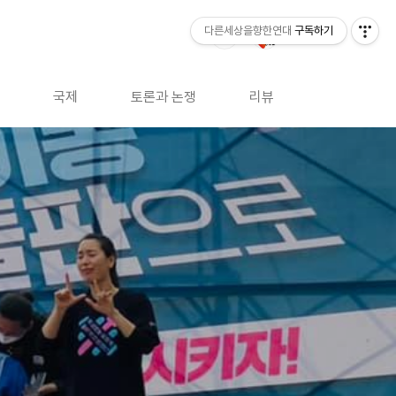
다른세상을향한연대
구독하기
국제
토론과 논쟁
리뷰