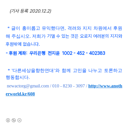
(기사 등록 2020.12.2)
* 글이 흥미롭고
유익했다면, 격려와 지지 차원에서 후원
기댈 수 있는 것은 오로지 여러분의 지지와
해 주십시오. 저희가
후원밖에 없습니다.
- 후원 계좌: 우리은행 전지윤 1002 - 452 - 402383
*
'
다른세상을향한연대
’와 함
께 고민을 나누고 토론하고
행동합시다
.
newactorg@gmail.com / 010 - 8230 - 3097
/
http://www.anoth
erworld.kr/608
(새창열림)