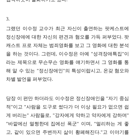
3.
그랬던 이수정 교수가 최근 자신이 출연하는 팟케스트에
정신장애에 대한 자신의 편견과 혐오를 가득 퍼부었다
.
팟
캐스트 프로 자체는 범죄영화를 보고 그 영화에 대한 분석
을 하는 것이다
.
그런데
,
이수정은 아예
"
성격장애특집
"
이
라는 제목으로 무슨무슨 영화를 얘기하면서 그 영화를 통
해 알 수 있는
"
정신장애인
"
의 특성이랍시고
,
온갖 혐오와
차별 발언을 퍼부었다
.
당장 이 편만 하더라도 이수정은 정신장애인을
"
자기 중심
적
"
이고
"
사람을 도구로 썼다가 더 이상 필요가 없으면 쉽
게 버리는
"
사람들로
, "
강자에게 약하고 약자에게 강하며
"
"
바깥에선 멀쩡한데 집에선 폭군
"
이며
, "
멀리하는 게 좋
고
,
같이 있으면 주변까지 삶이 황폐해진다
."
고 이야기를