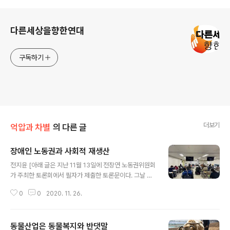
로그 정보
다른세상을향한연대
구독하기
더보기
억압과 차별
의 다른 글
장애인 노동권과 사회적 재생산
글 내용
전지윤 [아래 글은 지난 11월 13일에 전장연 노동권위원회
가 주최한 토론회에서 필자가 제출한 토론문이다. 그날 토
론회는 먼저 ‘권리중심 공공일자리의 의미와 전망’(정창조.
0
0
2020. 11. 26.
전장연 노동권위원회 간사), ‘권리중심 공공일자리, 어떻게
진행되고 있나?’(정동은. 서울형권리중심공공일자리협력
단 사무국장)의 발제가 있었고 이어서 토론자 3명의 의견
동물산업은 동물복지와 반댓말
제시와 토론으로 이어졌다. 이 날 토론회의 모든 발제문과