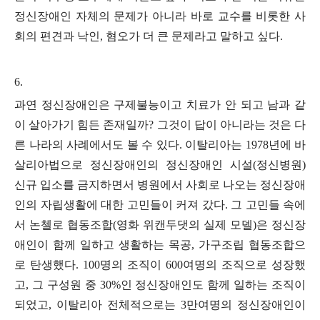
정신장애인 자체의 문제가 아니라 바로 교수를 비롯한 사
회의 편견과 낙인
,
혐오가 더 큰 문제라고 말하고 싶다
.
6.
과연 정신장애인은 구제불능이고 치료가 안 되고 남과 같
이 살아가기 힘든 존재일까
?
그것이 답이 아니라는 것은 다
른 나라의 사례에서도 볼 수 있다
.
이탈리아는
1978
년에 바
살리아법으로 정신장애인의 정신장애인 시설
(
정신병원
)
신규 입소를 금지하면서 병원에서 사회로 나오는 정신장애
인의 자립생활에 대한 고민들이 커져 갔다
.
그 고민들 속에
서 논첼로 협동조합
(
영화 위캔두댓의 실제 모델
)
은 정신장
애인이 함께 일하고 생활하는 목공
,
가구조립 협동조합으
로 탄생했다
. 100
명의 조직이
600
여명의 조직으로 성장했
고
,
그 구성원 중
30%
인 정신장애인도 함께 일하는 조직이
되었고
,
이탈리아 전체적으로는
3
만여명의 정신장애인이