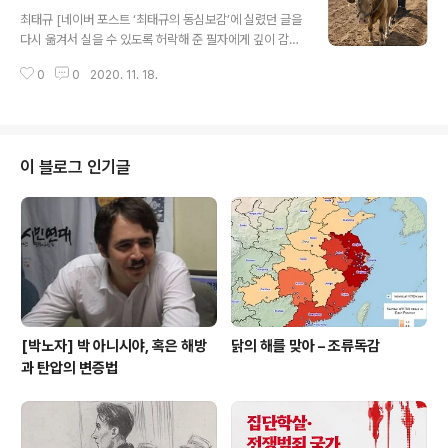
글 내용
토론문들은 ‘노들장애학궁리소’ 홈페이지에 올라 있다.(htt
최태규 [네이버 포스트 ‘최태규의 동심보감’에 실렸던 글을
p://goongree.net/disability_related_data/8967
다시 옮겨서 실을 수 있도록 허락해 준 필자에게 깊이 감사
9) 의미있고 유익한 토론 자리를 마련하고 기회를 제안해
드린다.] 농림축산식품부의 조사에 따르면 2018년도 반려
주신 전장연 노동권위원회에 감사드린다] ● 정창조, 정동
0
0
2020. 11. 18.
동물 “시장 규모”는 2조 8900억원이었다고 한다. 한국농
은 두 분의 발제를 매우 인상적이고 유익하게 보았다. 새로
촌경제연구원 조사(반려동물 시장을 왜 농촌경제연구원이
운 내..
조사하는지 모르겠지만)에서 국내 반려동물 시장 규모는
연평균 14.1%씩 성장하고 있다. 농촌진흥청은 애완동물사
료 시장만 해도 2011년 2천억원 규모에서 2020년 1조5
이 블로그 인기글
천억원 규모로 확대될 것으로 전망했다. 10년 안에 일곱 배
다. 엊그제, 정운천 전 농수산식품부 장관이자 농해수위 소
속 국회의원은 농림수산식품부 국정감사에서 세계의 반려
동물 연관 산업 시장규모가 성장 중인데 수입산 사료의 시
장 점유율이 너무 크고 그에 대..
[박노자] 박 아니시야, 혹은 해방
닭의 해를 맞아 – 조류독감
과 탄압의 변증법