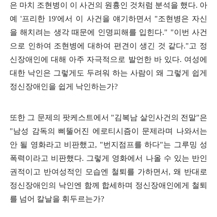
은 마치 조현병이 이 사건의 원흉인 것처럼 분석을 했다
.
아
예
'
프리한
19'
에서 이 사건을 얘기하면서
"
조현병은 자신
을 해치려는 생각 때문에 인명피해를 입힌다
." "
이번 사건
으로 인하여 조현병에 대하여 편견이 생긴 것 같다
."
고 정
신장애인에 대해 아주 자극적으로 발언한 바 있다
.
여성에
대한 낙인은 그렇게도 두려워 하는 사람이 왜 그렇게 쉽게
정신장애인을 쉽게 낙인하는가
?
또한 그 문제의 팟케스트에서
"
김복남 살인사건의 전말
"
은
"
남성 감독의 삐뚤어진 에로티시즘이 문제라며 나와서는
안 될 영화라고 비판했고
, "
번지점프를 하다
"
는 그루밍 성
폭력이라고 비판했다
.
그렇게 영화에서 나올 수 있는 반인
권적이고 반여성적인 모습엔 철퇴를 가하면서
,
왜 반대로
정신장애인의 낙인엔 함께 합세하며 정신장애인에게 철퇴
를 넘어 칼날을 휘두르는가
?