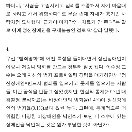
하더니
, "
사람을 고립시키고 심리를 조종해서 자기 마음대
로 하려고 해서 위험하다
"
로 무슨 존재 자체가 흉기인 사
람처럼 묘사했다
.
급기야 마지막엔
"
치료가 안 된다
"
는 말
로 아예 정신장애인을 구제불능인 걸로 딱 잘라 말했다
.
4.
우선
"
범죄영화
"
에 어떤 특성을 들이대면서 정신장애인이
이렇니 저렇니 담화를 만드는 것부터 잘못 됐다
.
이수정 교
수는 으레 자신의 범죄 프로파일링 경력을 얘기하면서
"
정
신장애인
=
반드시 범죄를 일으키고 문제를 일으키는 사람
들
"
이란 공식을 만들고 싶었겠지만
,
현실의 통계
(2017
년 대
검찰청 분석자료
)
는 비장애인의 범죄율
(1.4%)
이 정신장애
인의 범죄율
(0.1%)
보다 훨씬 높다
.
그런데
,
통계적으론 더
위험한 다양한 비장애인을 낙인찍기 보단 더 소수에 있는
장애인을 낙인찍는 것은 뭔가 부당한 것이 아닌가
?