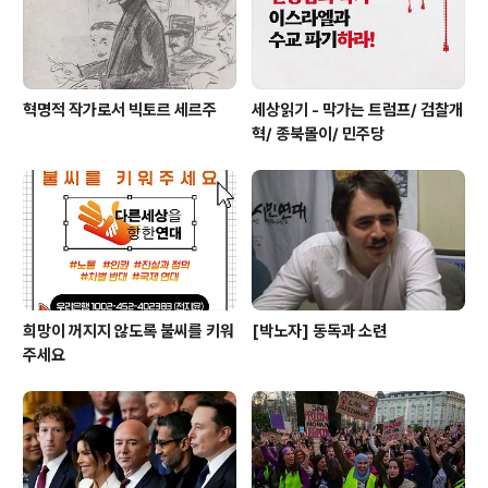
혁명적 작가로서 빅토르 세르주
세상읽기 - 막가는 트럼프/ 검찰개
혁/ 종북몰이/ 민주당
희망이 꺼지지 않도록 불씨를 키워
[박노자] 동독과 소련
주세요