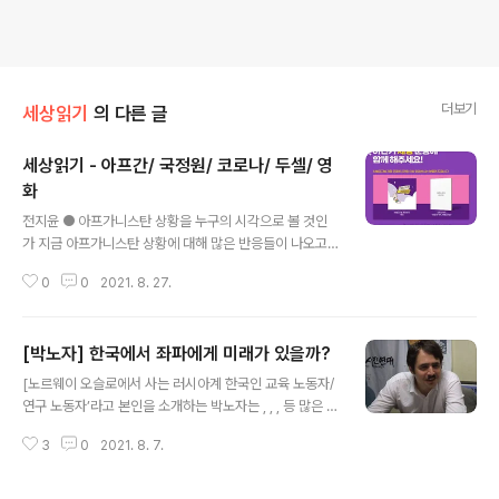
더보기
세상읽기
의 다른 글
세상읽기 - 아프간/ 국정원/ 코로나/ 두셀/ 영
화
글 내용
전지윤 ● 아프가니스탄 상황을 누구의 시각으로 볼 것인
가 지금 아프가니스탄 상황에 대해 많은 반응들이 나오고
있다. 각각의 평가는 누구의 시각으로 이것을 보고 있는지
0
0
2021. 8. 27.
를 드러낸다. 엄청난 좌절감과 패배감, 아프간의 미래에 대
한 공포와 불안을 드러내는 반응은 전형적인 미국과 서방
강대국들의 시각이다.(대표적으로 조선일보와 국힘당) 미
[박노자] 한국에서 좌파에게 미래가 있을까?
국과 서방강대국들의 입장에서 보면 이것은 패배이고, 어
글 내용
디든 자신들이 있어야만 안전해진다는 것이다. (물론 진심
[노르웨이 오슬로에서 사는 러시아계 한국인 교육 노동자/
으로 아프간 사람들과 소수자 등이 텔레반에 박해받을 것
연구 노동자’라고 본인을 소개하는 박노자는 , , , 등 많은 책
이라는 걱정으로 불안해 하는 많은 사람들도 있고 그 심정
을 썼다. 박노자 본인의 블로그에 실렸던 글(bit.ly/3jpYw
을 문제삼을 생각은 하나도 없다.) 중국과 러시아의 관점에
3
0
2021. 8. 7.
gJ)을 다시 옮겨서 실을 수 있도록 허락해 준 것에 정말 감
서 보면 이것은 미국의 쇠퇴이고, 자신들의 기회가 될 것이
사드린다.] 저는 며칠 후에 서울을 떠날 것입니다. 아직 펜
다. 동시에 아프간의 불안정이 인근 지역으로 확산..
데믹 시절인지라 언제 돌아올 수 있을는지도 현재로서 기