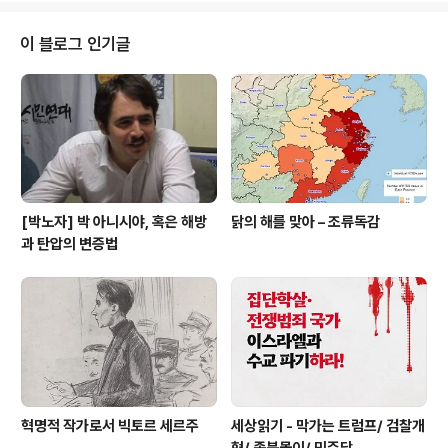
약이 없습니다. 거의 5개월동안 서울에서 살아온 셈입니
다. 이제 이 5개월 동안의 소감들을 하나로 조합해보려고
이 블로그 인기글
하는데, 대단히 아쉽게도 제가 요즘의 대한민국을 보고 느
낀 것은 어떤 의미에서는 상당히 비관적입니다. 인권 감수
성의 제고 등 여러 측면에서 개선들이 많지만, 지금대로 가
면 아마도 이 땅에서는 (저를 포함한) '계급 좌파'는 거의 발
을 붙이기가..
[박노자] 박 아니시야, 혹은 해방
닭의 해를 맞아 – 조류독감
과 탄압의 변증법
혁명적 작가로서 빅토르 세르주
세상읽기 - 막가는 트럼프/ 검찰개
혁/ 종북몰이/ 민주당