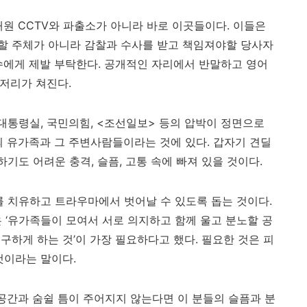
태원
CCTV
와 파출소가 아니라 바로 이곳들이다
.
이들은
할 주체가 아니라 감찰과 수사를 받고 책임져야할 당사자
수에게 제발 부탁한다
.
공개적인 자리에서 반말하고 영어
진저리가 쳐진다
.
 대통령실
,
국민의힘
, <
조선일보
>
등의 압박이 정면으로
 유가족과 그 주변사람들이라는 것에 있다
.
갑자기 견딜
상하기도 어려운 충격
,
슬픔
,
고통 속에 빠져 있을 것이다
.
를 치유하고 트라우마에서 벗어날 수 있도록 돕는 것이다
.
은
‘
유가족들이 모여서 서로 의지하고 함께 울고 분노할 공
구하게 하는 것
’
이 가장 필요하다고 했다
.
필요한 것은 피
것이라는 말이다
.
공간과 숨쉴 틈이 주어지지 않는다면 이 분들의 슬픔과 분