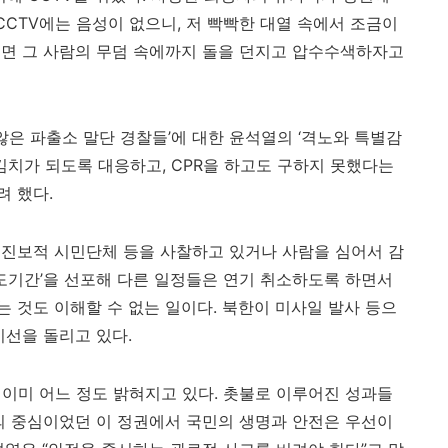
 CCTV
에는 음성이 없으니
,
저 빡빡한 대열 속에서 조금이
되면 그 사람의 무덤 속에까지 돌을 던지고 압수수색하자고
않은 파출소 말단 경찰들
’
에 대한 윤석열의
‘
격노와 특별감
김치가 되도록 대응하고
, CPR
을 하고도 구하지 못했다는
려 했다
.
 진보적 시민단체 등을 사찰하고 있거나 사람을 심어서 감
도기간
’
을 선포해 다른 일정들은 연기 취소하도록 하면서
 것도 이해할 수 없는 일이다
.
북한이 미사일 발사 등으
시선을 돌리고 있다
.
 이미 어느 정도 밝혀지고 있다
.
촛불로 이루어진 성과들
의 중심이었던 이 정권에서 국민의 생명과 안전은 우선이