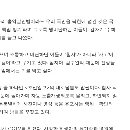
리 흉악살인범이라도 우리 국민을 북한에 넘긴 것은 국
 책임 방기
’
라며 그토록 맹비난하던 이들이
,
갑자기
‘
주최
리를 들고 나왔다
.
먹으며 조롱하고 비난하던 이들이
‘
참사
’
가 아니라
‘
사고
’
이
 용어
’
라고 우기고 있다
.
심지어
‘
검수완박 때문에 진상을
 앞에서는 귀를 막고 싶다
.
심 중 하나인
<
조선일보
>
의 내로남불도 압권이다
.
참사 직
대문에 돌아가며 자동 노출재생되도록 올리고
,
확인되지 않
무분별하게 사진이나 영상 등을 유포하는 행위
...
확인되
라며 남들을 꾸짖고 있다
.
 위해
CCTV
를 뒤졌다
.
사망한 희생자의 유가족과 병원에