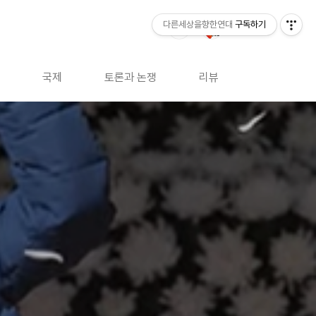
다른세상을향한연대
구독하기
국제
토론과 논쟁
리뷰