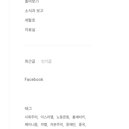
돌아보기
소식과 보고
세월호
자료실
최근글
인기글
Facebook
태그
사회주의
이스라엘
노동운동
볼셰비키
페미니즘
차별
자본주의
장애인
중국