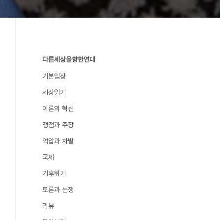
다른세상을향한연대
기본입장
세상읽기
이론의 혁신
쟁점과 주장
억압과 차별
국제
기후위기
토론과 논쟁
리뷰