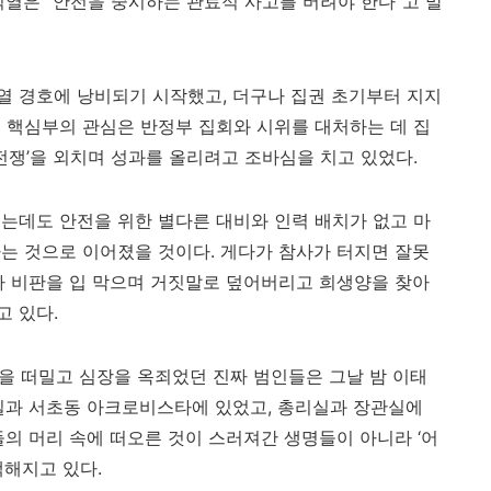
석열은
“
안전을 중시하는 관료적 사고를 버려야 한다
”
고 말
열 경호에 낭비되기 시작했고
,
더구나 집권 초기부터 지지
 핵심부의 관심은 반정부 집회와 시위를 대처하는 데 집
전쟁
’
을 외치며 성과를 올리려고 조바심을 치고 있었다
.
는데도 안전을 위한 별다른 대비와 인력 배치가 없고 마
하는 것으로 이어졌을 것이다
.
게다가 참사가 터지면 잘못
라 비판을 입 막으며 거짓말로 덮어버리고 희생양을 찾아
고 있다
.
을 떠밀고 심장을 옥죄었던 진짜 범인들은 그날 밤 이태
실과 서초동 아크로비스타에 있었고
,
총리실과 장관실에
들의 머리 속에 떠오른 것이 스러져간 생명들이 아니라
‘
어
백해지고 있다
.