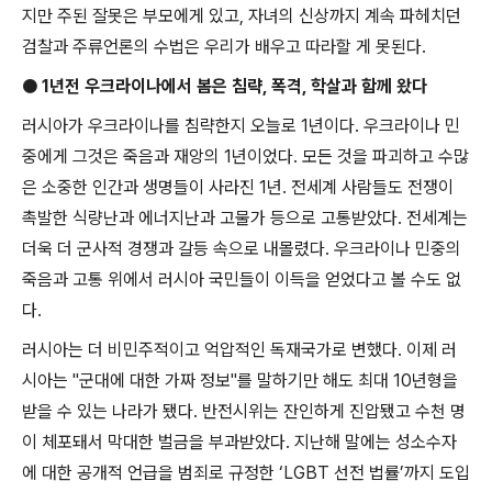
지만 주된 잘못은 부모에게 있고
,
자녀의 신상까지 계속 파헤치던
검찰과 주류언론의 수법은 우리가 배우고 따라할 게 못된다
.
●
1
년전 우크라이나에서 봄은 침략
,
폭격
,
학살과 함께 왔다
러시아가 우크라이나를 침략한지 오늘로
1
년이다
.
우크라이나 민
중에게 그것은 죽음과 재앙의
1
년이었다
.
모든 것을 파괴하고 수많
은 소중한 인간과 생명들이 사라진
1
년
.
전세계 사람들도 전쟁이
촉발한 식량난과 에너지난과 고물가 등으로 고통받았다
.
전세계는
더욱 더 군사적 경쟁과 갈등 속으로 내몰렸다
.
우크라이나 민중의
죽음과 고통 위에서 러시아 국민들이 이득을 얻었다고 볼 수도 없
다
.
러시아는 더 비민주적이고 억압적인 독재국가로 변했다
.
이제 러
시아는
"
군대에 대한 가짜 정보
"
를 말하기만 해도 최대
10
년형을
받을 수 있는 나라가 됐다
.
반전시위는 잔인하게 진압됐고 수천 명
이 체포돼서 막대한 벌금을 부과받았다
.
지난해 말에는 성소수자
에 대한 공개적 언급을 범죄로 규정한
‘LGBT
선전 법률
’
까지 도입