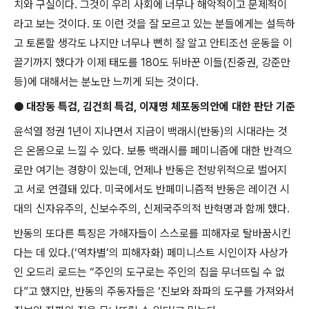
치와 구실이다
.
그것이 우리 사회에 너무나 해악적이고 문제적이
라고 보는 것이다
.
또 이런 것을 잘 모르고 있는 분들에게는 설득하
고 토론할 생각도 나지만 너무나 뻔히 잘 알고 안티조선 운동을 이
끌기까지 했다가 이제 태도를
180
도 뒤바꾼 이들
(
진중권
,
강준만
등
)
에 대해서는 분노만 느끼게 되는 것이다
.
●
대장동 특검
,
김건희 특검
,
이재명 체포동의안에 대한 판단 기준
윤석열 정권
1
년이 지나면서 지금이 백래시
(
반동
)
의 시대라는 것
은 온몸으로 느낄 수 있다
.
보통 백래시를 페미니즘에 대한 반격으
로만 여기는 경향이 있는데
,
언제나 반동은 전방위적으로 벌어지
고 서로 연결돼 있다
.
미국에서도 반페미니즘적 반동은 레이건 시
대의 신자유주의
,
신보수주의
,
신제국주의적 반혁명과 함께 했다
.
반동의 또다른 특징은 가해자들이 스스로를 피해자로 탈바꿈시킨
다는 데 있다
.(‘
역차별
’
의 피해자화
)
페미니스트 시인이자 사상가
인 오드리 로드는
“
주인의 도구로는 주인의 집을 무너뜨릴 수 없
다
”
고 했지만
,
반동의 주동자들은
‘
진보와 좌파의 도구를 가져와서