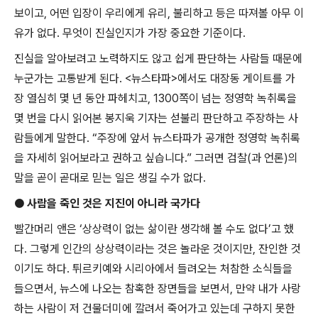
보이고
,
어떤 입장이 우리에게 유리
,
불리하고 등은 따져볼 아무 이
유가 없다
.
무엇이 진실인지가 가장 중요한 기준이다
.
진실을 알아보려고 노력하지도 않고 쉽게 판단하는 사람들 때문에
누군가는 고통받게 된다
. <
뉴스타파
>
에서도 대장동 게이트를 가
장 열심히 몇 년 동안 파헤치고
, 1300
쪽이 넘는 정영학 녹취록을
몇 번을 다시 읽어본 봉지욱 기자는 섣불리 판단하고 주장하는 사
람들에게 말한다
. “
주장에 앞서 뉴스타파가 공개한 정영학 녹취록
을 자세히 읽어보라고 권하고 싶습니다
.”
그러면 검찰
(
과 언론
)
의
말을 곧이 곧대로 믿는 일은 생길 수가 없다
.
●
사람을 죽인 것은 지진이 아니라 국가다
빨간머리 앤은
‘
상상력이 없는 삶이란 생각해 볼 수도 없다
’
고 했
다
.
그렇게 인간의 상상력이라는 것은 놀라운 것이지만
,
잔인한 것
이기도 하다
.
튀르키예와 시리아에서 들려오는 처참한 소식들을
들으면서
,
뉴스에 나오는 참혹한 장면들을 보면서
,
만약 내가 사랑
하는 사람이 저 건물더미에 깔려서 죽어가고 있는데 구하지 못한