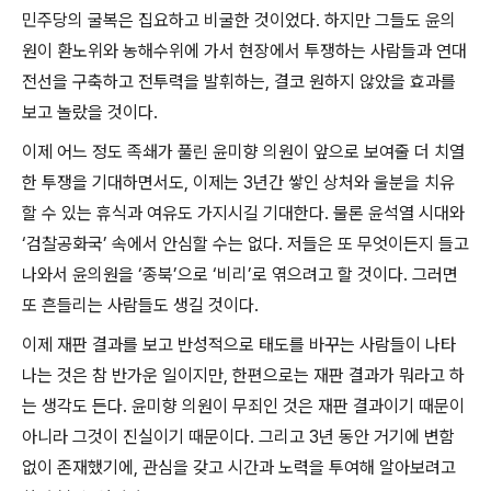
민주당의 굴복은 집요하고 비굴한 것이었다
.
하지만 그들도 윤의
원이 환노위와 농해수위에 가서 현장에서 투쟁하는 사람들과 연대
전선을 구축하고 전투력을 발휘하는
,
결코 원하지 않았을 효과를
보고 놀랐을 것이다
.
이제 어느 정도 족쇄가 풀린 윤미향 의원이 앞으로 보여줄 더 치열
한 투쟁을 기대하면서도
,
이제는
3
년간 쌓인 상처와 울분을 치유
할 수 있는 휴식과 여유도 가지시길 기대한다
.
물론 윤석열 시대와
‘
검찰공화국
’
속에서 안심할 수는 없다
.
저들은 또 무엇이든지 들고
나와서 윤의원을
‘
종북
’
으로
‘
비리
’
로 엮으려고 할 것이다
.
그러면
또 흔들리는 사람들도 생길 것이다
.
이제 재판 결과를 보고 반성적으로 태도를 바꾸는 사람들이 나타
나는 것은 참 반가운 일이지만
,
한편으로는 재판 결과가 뭐라고 하
는 생각도 든다
.
윤미향 의원이 무죄인 것은 재판 결과이기 때문이
아니라 그것이 진실이기 때문이다
.
그리고
3
년 동안 거기에 변함
없이 존재했기에
,
관심을 갖고 시간과 노력을 투여해 알아보려고