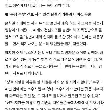
피고 생명이 다시 살아나는 봄이 와야 한다
.
●
‘
동성 부부
’
건보 자격 인정 판결의 기쁨과 이어진 우울
윤석열 시대에는 저녁 뉴스를 보면서 계속 혀를 차고 욕을 하는게
일상이 돼 버렸다
.
어제도 건설노조를 불법비리 조폭집단으로 몰
면서 그것을
‘
청년세대와 일자리
’
를 위한 것이라고 말하는 대통령
을 보면서 터져나오는 분노의 방언들을 참기 힘들었다
.
하지만 어제 뉴스에서는 너무나 기쁘고 반가운 소식도 있었다
.
바
로 항소심 법원이
‘
동성 부부
’
의 건보 자격을 인정한 판결이다
.
앵
커가 판결의 주요 내용을 소개하는데 이번에는 욕설이 아니라 감
탄이 저절로 터져나왔다
.
“
성적 지향을 이유로 한 차별은 더 이상 설 자리가 없다
”, “
누구나
어떤 면에서는 소수자일 수 있다
.
소수자에 속한다는 것은 다수자
와 다르다는 것일 뿐
,
그 자체로 틀리거나 잘못된 것일 수 없다
”,
“
성적 지향을 이유로 한 기존의 차별들은 국제사회에서 점차 사라
져가고 가고 있으며
,
남아 있는 차별들도 언젠가는 폐지될 것이