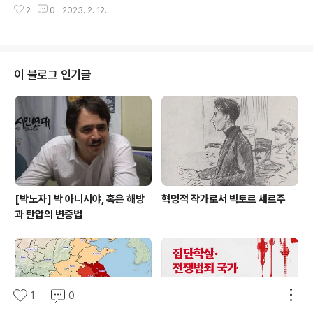
켰습니다. 단순화해서 이야기하면, 구소련에서는 피해국
2
0
2023. 2. 12.
지금도 무너진 건물 속에서 들려오는 수많은 비명 소리들
우크라이나가 "초토..
과 그들을 구하지 못하고 절규하고 있는 사람들의 소식이
계속되고 있다. 사랑하는 사람이 무너진 건물더미 밑에서
비명을 지르며 손을 내미는데 아무것도 할 수 없는 그 마음
은 어떠할까. 하루아침에 사라져간 1만여 명의 생명은 가
이 블로그 인기글
하나하나가 얼마나 많은 소중한 꿈을 담고 있었을까... 부디
한 사람이라도 더 구할 수 있게 되기를 기도할 뿐이다. 윤석
열 정부가 구조 지원을 위해 인력과 자원을 보낸다고 하는
데 제발 빨리 최대한의 지원을 하길 요구하고 싶다. 다만 이
참극에 대한 튀르키예의 에르도안과..
[박노자] 박 아니시야, 혹은 해방
혁명적 작가로서 빅토르 세르주
과 탄압의 변증법
1
0