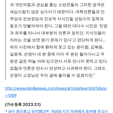
과 국민의힘과 관심을 쫓는 소란꾼들의 그러한 공격은
새삼스럽지 않은 상수이기 때문이다. 개혁언론들과 민
주당과 진보정당과 진보적 지식인들 상당수의 침묵과
동조가 덧붙여져야 한다. 그럴 때만 대다수 시민은 '진영
과 좌우를 떠나서 대부분의 언론과 정치인, 지식인들이
저러는 것을 보면 뭔가 문제가 있다'고 판단하게 된다...
위의 사진에서 함께 환하게 웃고 있는 윤미향, 김복동,
길원옥, 손영미 네 분 중에 이미 두 분은 돌아가시고 두
분은 같은 하늘 아래 있으면서 서로 만나지 못하고 있다.
검찰과 언론은 반드시 반성하고 사과해야 한다. 그래도
손영미 소장님은 우리 곁에 돌아올 수 없겠지만.”
http://www.mindlenews.com/news/articleView.html?idxno
=1689
(
기사 등록
2023.3.1)
* 글이 흥미롭고 유익했다면, 격려와 지지 차원에서 후원해 주십시