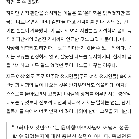
하면 볼 수 있었다
.
하지만 법적 판단을 중시하는 이들은 또
‘
윤미향은 밝혀졌지만 조
국은 다르다
’
면서
‘
마녀 감별
’
을 하고 칸막이를 친다
.
지난
3
년간
이런 손절이 계속됐다
.
이 글에서 여러 사람들을 지적하며 굳이 특
정 좌파단체의
3
년전 기사까지 언급한 것도 그것 때문이다
.
마녀
사냥에 위축되고 타협하는 것은 얼마든지 있을 수 있는 일이다
.
문
제는 오류를 인정하지 않고
,
잘못된 태도를 유지하거나
,
심지어 글
을 삭제하고 아무 일도 없었던 듯이 태도를 바꾸는 경우다
.
지금 예상 외로 주로 민주당 정치인들
(
주로 여성 정치인들
)
속에서
반성과 사과의 말이 나오는 것은 반가우면서도 씁쓸하다
.
이처럼
스스로를 돌아보면서 고통받던 사람의 상처를 어루만지는 성찰적
태도는 무엇보다 진보적 대안과 좌파적 가치를 말하는 언론
,
단체
,
활동가들 속에서 더욱 먼저 더 많이 나와야 한다
.
그것을 기대한다
.
“그러나 이것만으로는 윤미향 마녀사냥이 어떻게 성공
할 수 있었는지에 대한 충분한 설명이 아니다. 족벌언론