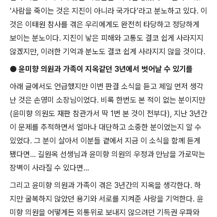
‘
사람을 죽이는 것은 지진이 아니라 국가다
’
라고 분노하고 있다
.
이
것은 이태원 참사를 겪은 우리에게도 완전히 타당하고 정당하게
보이는 분노이다
.
지진이 낳은 피해와 고통도 결코 쉽게 사라지지
않겠지만
,
이러한 기억과 분노도 결코 쉽게 사라지지 않을 것이다
.
●
윤미향 의원과 가족이 지옥같던
3
년에서 벗어날 수 있기를
아래 글에서도 언급했지만 이번 판결 소식을 듣고 제일 먼저 생각
난 것은 손영미 소장님이었다
.
비록 한번도 본 적이 없는 분이지만
(
윤미향 의원도 재판 참관가서 딱
1
번 본 것이 전부다
),
지난
3
년간
이 문제를 추적하면서 얼마나 대단하고 소중한 분이었는지 알 수
있었다
.
그 분이 살아서 이분들 곁에서 지금 이 소식을 함께 듣게
됐다면
...
길원옥 선생님과 윤미향 의원의 우정과 만남을 가로막는
장벽이 사라질 수 있다면
...
그리고 윤미향 의원과 가족이 겪은
3
년간의 지옥을 생각한다
.
하
지만 굴복하지 않았던 용기와 서로를 지켜준 사랑을 기억한다
.
윤
미향 의원을 어떻게든 외통위로 보내지 않으려던 기득권 우파와