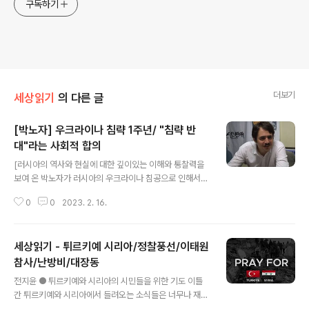
구독하기
더보기
세상읽기
의 다른 글
[박노자] 우크라이나 침략 1주년/ "침략 반
대"라는 사회적 합의
글 내용
[러시아의 역사와 현실에 대한 깊이있는 이해와 통찰력을
보여 온 박노자가 러시아의 우크라이나 침공으로 인해서
시작된 전쟁에 대해서 분석하고 전망하는 글들이다. 노르
0
0
2023. 2. 16.
웨이 오슬로에서 사는 러시아계 한국인 교육 노동자/연구
노동자’라고 본인을 소개하는 박노자는 , , , 등 많은 책을 썼
다. 박노자 본인의 블로그에 실렸던 글(bit.ly/3jpYwgJ)을
세상읽기 - 튀르키예 시리아/정찰풍선/이태원
다시 옮겨서 실을 수 있도록 허락해 준 것에 정말 감사드린
다.] ● 우크라이나 침략 1주년: 세계화 이후의 세계 이제
참사/난방비/대장동
글 내용
조금 있으면 우크라이나 침공의 1주년이 될 것입니다. 특히
전지윤 ● 튀르키예와 시리아의 시민들을 위한 기도 이틀
우크라이나 주민들에게 지옥과 같았던 이 시기는, 각각 구
간 튀르키예와 시리아에서 들려오는 소식들은 너무나 재앙
소련과 동유럽, 그리고 세계의 상황을 대단히 크게 변화시
적이고 참담하기만 하다. 벌써 무려 1만여명이 사망했고,