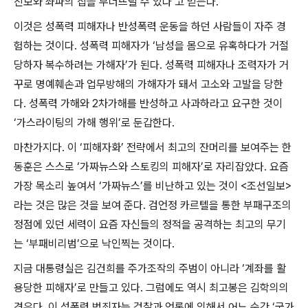
진보와 좌파의 집을 무너뜨릴 수 있다
’
고 믿는다
.
이것은 성폭력 피해자나 반성폭력 운동을 하던 사람들이 자주 경
험하는 것이다
.
성폭력 피해자가
‘
남성을 몸으로 유혹하다가 거절
당하자 복수하려는 가해자
’
가 된다
.
성폭력 피해자나 조력자가 거
꾸로 명예훼손과 업무방해의 가해자가 돼서 고소와 고발을 당한
다
.
성폭력 가해와
2
차가해를 반성하고 사과하라고 요구한 것이
‘
가스라이팅의 가해 행위
’
로 둔갑한다
.
마찬가지다
.
이
‘
피해자화
’
전략에서 최고의 잔머리를 보여주는 한
동훈은 스스로
‘
가짜뉴스와 스토킹의 피해자
’
로 자리잡았다
.
요즘
가장 목소리 높여서
‘
가짜뉴스
’
를 비난하고 있는 것이
<
조선일보
>
라는 것은 많은 것을 보여 준다
.
검언정 카르텔을 통한 부패구조의
정점에 있던 세력이 요즘 자신들의 정적을 공격하는 최고의 무기
는
‘
부패비리범
’
으로 낙인찍는 것이다
.
지금 대통령실은 김건희를 주가조작의 주범이 아니라
‘
계좌를 활
용당한 피해자
’
로 만들고 있다
.
그럼에도 역시 최고봉은 김학의의
경우다
.
이 성폭력 범죄자는 검찰과 언론에 의해서 어느 순간
‘
국가