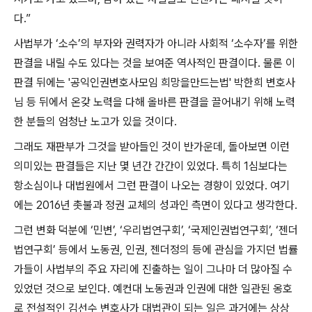
다
.”
사법부가
‘
소수
’
의 부자와 권력자가 아니라 사회적
‘
소수자
’
를 위한
판결을 내릴 수도 있다는 것을 보여준 역사적인 판결이다
.
물론 이
판결 뒤에는
'
공익인권변호사모임 희망을만드는법
'
박한희 변호사
님 등 뒤에서 온갖 노력을 다해 올바른 판결을 끌어내기 위해 노력
한 분들의 엄청난 노고가 있을 것이다
.
그래도 재판부가 그것을 받아들인 것이 반가운데
,
돌아보면 이런
의미있는 판결들은 지난 몇 년간 간간이 있었다
.
특히
1
심보다는
항소심이나 대법원에서 그런 판결이 나오는 경향이 있었다
.
여기
에는
2016
년 촛불과 정권 교체의 성과인 측면이 있다고 생각한다
.
그런 변화 덕분에
‘
민변
’, ‘
우리법연구회
’, ‘
국제인권법연구회
’, ‘
젠더
법연구회
’
등에서 노동권
,
인권
,
젠더정의 등에 관심을 가지던 법률
가들이 사법부의 주요 자리에 진출하는 일이 그나마 더 많아질 수
있었던 것으로 보인다
.
예컨대 노동권과 인권에 대한 일관된 옹호
로 전설적인 김선수 변호사가 대법관이 되는 일은 과거에는 상상