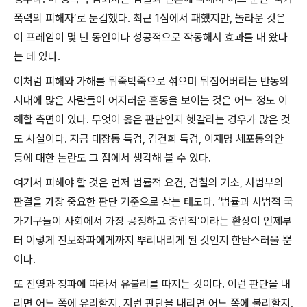
폭력의 피해자
’
로 둔갑했다
.
최근
1
심에서 패했지만
,
놀라운 것은
이 프레임이 몇 년 동안이나 성공적으로 작동해서 효과를 내 왔다
는 데 있다
.
이처럼 피해와 가해를 뒤죽박죽으로 섞으며 뒤집어버리는 반동의
시대에 많은 사람들이 어지러운 혼동을 보이는 것은 어느 정도 이
해할 측면이 있다
.
무엇이 옳은 판단인지 헷갈리는 경우가 많은 것
도 사실이다
.
지금 대장동 특검
,
김건희 특검
,
이재명 체포동의안
등에 대한 논란도 그 점에서 생각해 볼 수 있다
.
여기서 피해야 할 것은 먼저 법률적 요건
,
검찰의 기소
,
사법부의
판결을 가장 중요한 판단 기준으로 삼는 태도다
. ‘
법률과 사법적 국
가기구들이 사회에서 가장 공정하고 중립적
’
이라는 환상이 언제부
터 이렇게 진보좌파에게까지 뿌리내리게 된 것인지 한탄스러울 뿐
이다
.
또 진영과 정파에 따라서 유불리를 따지는 것이다
.
이런 판단을 내
리면 어느 쪽에 유리할지
,
저런 판단을 내리면 어느 쪽에 불리할지
,