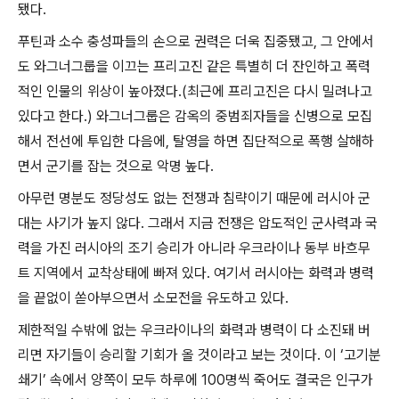
됐다
.
푸틴과 소수 충성파들의 손으로 권력은 더욱 집중됐고
,
그 안에서
도 와그너그룹을 이끄는 프리고진 같은 특별히 더 잔인하고 폭력
적인 인물의 위상이 높아졌다
.(
최근에 프리고진은 다시 밀려나고
있다고 한다
.)
와그너그룹은 감옥의 중범죄자들을 신병으로 모집
해서 전선에 투입한 다음에
,
탈영을 하면 집단적으로 폭행 살해하
면서 군기를 잡는 것으로 악명 높다
.
아무런 명분도 정당성도 없는 전쟁과 침략이기 때문에 러시아 군
대는 사기가 높지 않다
.
그래서 지금 전쟁은 압도적인 군사력과 국
력을 가진 러시아의 조기 승리가 아니라 우크라이나 동부 바흐무
트 지역에서 교착상태에 빠져 있다
.
여기서 러시아는 화력과 병력
을 끝없이 쏟아부으면서 소모전을 유도하고 있다
.
제한적일 수밖에 없는 우크라이나의 화력과 병력이 다 소진돼 버
리면 자기들이 승리할 기회가 올 것이라고 보는 것이다
.
이
‘
고기분
쇄기
’
속에서 양쪽이 모두 하루에
100
명씩 죽어도 결국은 인구가