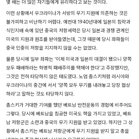
몇 배는 더 많은 자기들에게 유리하다고 보는 것이다
.
이런 상황에서 우크라이나가 서방의 무기 지원에 의존하는 것은
불가피하고 비난하기 어렵다
.
예컨대
1940
년대에 일본의 침략과
식민지배 속에 있던 중국의 저항세력은 당시 일본과 경쟁 관계인
미국의 지원과 원조를 받아들였는데
,
그것 때문에 당시 좌파들이
중국 민중의 저항을 지지하지 않을 수는 없었다
.
물론 당시에 일부 좌파는
‘
이제 미국과 일본의 대결이 됐으니 양쪽
모두 패배하라는 혁명적 패배주의를 택해야 한다
’
고 주장했지만
,
그것은 전혀 타당하지 않은 태도였다
.
노엄 촘스키처럼 러시아와
우크라이나의 중간에 서서
‘
양쪽 모두 무기를 내려놓고 당장 협상
하라
’
고 말하는 것도 타당하지 않다
.
촘스키가 거대한 기여를 했던 베트남 반전운동의 경험에 비추어도
그렇다
.
당시에 베트남을 침공한 미국도 핵을 가지고 있었고
,
베트
남 저항군은 소련과 중국의 무기 지원을 받고 있었다
.
하지만 그 상
황에서 촘스키는 베트남 저항군에게 무기 지원을 받지 말고 총을