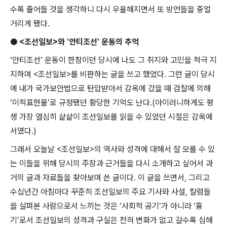
수록 줄어들 것을 생각하니 다시 우울해지면서 또 방언들을 중얼
거리게 됐다
.
●
<
조선일보
>
와
'
안티조선
'
운동의 추억
‘
안티조선
’
운동이 한참이던 당시에 나도 그 취지와 고민을 적극 지
지하며
<
조선일보
>
를 비판하는 글을 쓰고 했었다
.
그런 글이 당시
에 내가 국가보안법으로 탄압받아서 감옥에 갔을 때 검찰에 의해
‘
이적표현물
’
로 규정됐던 황당한 기억도 난다
.(
아이러니하게도 평
생 가장 열심히 샅샅이 조선일보를 읽을 수 있었던 시절은 감옥에
서였다
.)
그래서 오늘날
<
조선일보
>
의 역사와 성격에 대해서 잘 모를 수 있
는 이들을 위해 당시의 주장과 근거들을 다시 소개하고 싶어서 과
거의 글과 자료들을 찾아보며 쓴 글이다
.
이 글을 쓰면서
,
그리고
수십년간 아침마다 꾸준히 조선일보의 주요 기사와 사설
,
칼럼들
을 살펴본 사람으로서 느끼는 것은
‘
사회적 공기
’
가 아니라
‘
흉
기
’
로서 조선일보의 성격과 구실은 전혀 변화가 없고 갈수록 심해