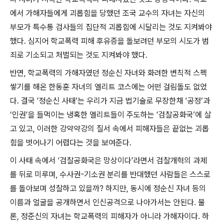
에서 가해자들에게 괴롭힘을 당했던 조국 교수의 자녀는 자신의
부모가 특수통 검사들의 집단적 괴롭힘에 시달리는 것도 지켜봐야
했다
.
심지어 학교폭력 피해 후유증을 돌보려던 부모의 시도가 범
죄로 기소되고 처벌되는 것도 지켜봐야 했다
.
반면
,
학교폭력의 가해자였던 정순신 자녀와 화려한 변칙적 스펙
쌓기를 해온 한동훈 자녀의 엘리트 코스에는 어떤 걸림돌도 없었
다
.
결국
‘
정순신 사태
’
는 우리가 지금 법기술로 무장한채
‘
공정
’
과
‘
인권
’
을 들먹이는 냉혹한 엘리트들이 주도하는
‘
검찰공화국
’
에 살
고 있고
,
이러한 강약약강의 질서 속에서 피해자들은 끝없는 괴롭
힘을 벗어나기 어렵다는 것을 보여준다
.
이 사태 속에서
‘
검찰공화국은 망상이다
’
라면서 검찰개혁의 과제
를 뒤로 미루며
,
수사권
-
기소권 분리를 반대했던 사람들은 스스로
를 돌아보며 성찰하고 있을까
?
하지만
,
동시에 정순신 자녀 등의
이름과 얼굴을 공개하면서 인신공격으로 나아가서는 안된다
.
물
론
,
정준신의 자녀는 학교폭력의 피해자가 아니라 가해자이다
.
하