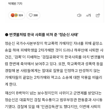
●
번갯불처럼 한국 사회를 비쳐 준
‘
정순신 사태
’
정순신 국가수사본부장이 학교폭력 가해자인 자녀를 위해 끝장소
송을 하며 피해학생을
2
차가해한 것이 드러나 하루만에 사퇴한 사
건은
, ‘
검폭
’
이 지배하는
‘
검찰공화국
’
의 한국사회를 마치 번갯불처
럼 한번에 축약해서 보여주고 있다
.
또한
,
학교폭력과 성폭력 등을
경험해 본 사람들에게는 절대로 잘못을 인정하고 반성하지 않는
가해자들의 끝없는
2
차가해와 역고소 소송에 대한 악몽을 떠올리
게 한다
.
재산이
8
백억이 넘는 보수정치인의 사위이고 군면제를 받았다는
정순신은 대표적인 검찰 특수통이고 법무부장관 한동훈과 사시동
기였다
.
검찰에 있을 때
‘
인권감독관
’
도 했다지만
,
이번에 사퇴의