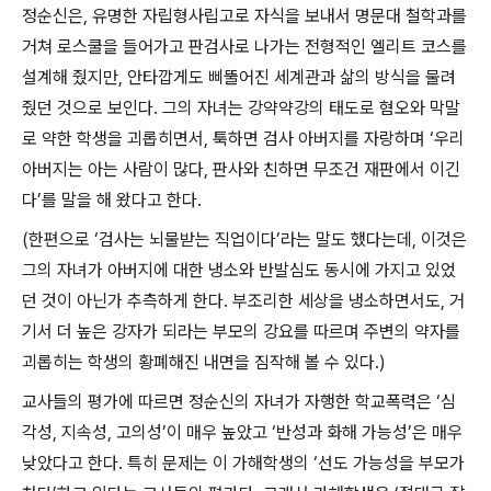
정순신은
,
유명한 자립형사립고로 자식을 보내서 명문대 철학과를
거쳐 로스쿨을 들어가고 판검사로 나가는 전형적인 엘리트 코스를
설계해 줬지만
,
안타깝게도 삐뚤어진 세계관과 삶의 방식을 물려
줬던 것으로 보인다
.
그의 자녀는 강약약강의 태도로 혐오와 막말
로 약한 학생을 괴롭히면서
,
툭하면 검사 아버지를 자랑하며
‘
우리
아버지는 아는 사람이 많다
,
판사와 친하면 무조건 재판에서 이긴
다
’
를 말을 해 왔다고 한다
.
(
한편으로
‘
검사는 뇌물받는 직업이다
’
라는 말도 했다는데
,
이것은
그의 자녀가 아버지에 대한 냉소와 반발심도 동시에 가지고 있었
던 것이 아닌가 추측하게 한다
.
부조리한 세상을 냉소하면서도
,
거
기서 더 높은 강자가 되라는 부모의 강요를 따르며 주변의 약자를
괴롭히는 학생의 황폐해진 내면을 짐작해 볼 수 있다
.)
교사들의 평가에 따르면 정순신의 자녀가 자행한 학교폭력은
‘
심
각성
,
지속성
,
고의성
’
이 매우 높았고
‘
반성과 화해 가능성
’
은 매우
낮았다고 한다
.
특히 문제는 이 가해학생의
‘
선도 가능성을 부모가