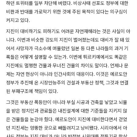
하던 트위터를 일부 차단해 버렸다
.
비상사태 선포도 정부에 대한
비판과 반대를 가로막기 위한 것에 주된 목적이 있다는 의구심이
커지고 있다
.
지진이 대비하기도 피하기도 어려운 자연재해라는 것은 사실이 아
니다
.
이번과 비슷한 강도의 지진이 벌어졌는데도 대비가 잘 돼 있
어서 사망자가 극소수에 머물렀던 일본 등 다른 나라들의 과거 기
록들은 어떻게 설명할 수 있는가
.
이번에 튀르키예에서도 똑같은
지진에도 멀쩡한 건물과 무너진 건물의 차이도 말이다
.
언제나 문
제는 자연 현상이 아니라 인간사회의 대응이다
.
이것은 에르도안
정부가 추진해 온 시장만능주의 건설과 부동산 정책
,
그것과 연결
된 부패구조에 책임이 있다
.
그것은 부동산 폭등만이 아니라 부실 시공과 건축을 낳았고 뇌물
을 받은 정치인과 관료들은 내진설계에 대한 기준들을 지키지 않
은 건물들을 눈감아 줬다
.
에르도안이 지진에 대비한다면서 걷었
던 지진세는 엉뚱한 곳으로 빼돌려지고 낭비됐다
.
시리아에서 아
사드 정부는 지진 대비가 아니라 반정부 시위대를 전투기로 학살