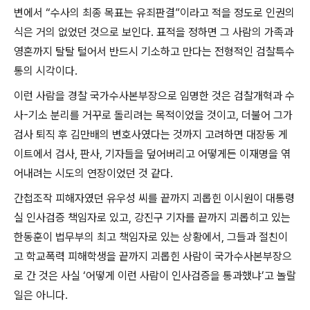
변에서
“
수사의 최종 목표는 유죄판결
”
이라고 적을 정도로 인권의
식은 거의 없었던 것으로 보인다
.
표적을 정하면 그 사람의 가족과
영혼까지 탈탈 털어서 반드시 기소하고 만다는 전형적인 검찰특수
통의 시각이다
.
이런 사람을 경찰 국가수사본부장으로 임명한 것은 검찰개혁과 수
사
-
기소 분리를 거꾸로 돌리려는 목적이었을 것이고
,
더불어 그가
검사 퇴직 후 김만배의 변호사였다는 것까지 고려하면 대장동 게
이트에서 검사
,
판사
,
기자들을 덮어버리고 어떻게든 이재명을 엮
어내려는 시도의 연장이었던 것 같다
.
간첩조작 피해자였던 유우성 씨를 끝까지 괴롭힌 이시원이 대통령
실 인사검증 책임자로 있고
,
강진구 기자를 끝까지 괴롭히고 있는
한동훈이 법무부의 최고 책임자로 있는 상황에서
,
그들과 절친이
고 학교폭력 피해학생을 끝까지 괴롭힌 사람이 국가수사본부장으
로 간 것은 사실
‘
어떻게 이런 사람이 인사검증을 통과했냐
’
고 놀랄
일은 아니다
.