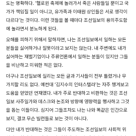
도는 명확하다
. ‘
핼로윈 축제에 놀러가서 죽은 사람들일 뿐이고 국
가가 책임질 일이 아니고
,
유가족과 이태원 상인들은 서로 생각이
다르다
’
는 것이다
.
이런 것들을 볼 때마다 조선일보의 용의주도함
에 놀라면서 분노하게 된다
.
오해를 피하기 위해서 말하자면
,
나는 조선일보에서 일하는 모든
분들을 싫어하거나 잘못이라고 보지는 않는다
.
내 주변에도 내가
싫어하는 재벌기업이나 주류언론에서 일하는 분들이 있지만 그들
을 비난하고 미워한 적은 없다
.
더구나 조선일보에 실리는 모든 글과 기사들이 전부 틀렸거나 무
가치할 리도 없다
.
예컨대
‘
김지수의 인터스텔라
’
는 자주 챙겨보고
도움을 얻었던 연재였다
.
내가 주로 반대하고 비판하는 것은 조선
일보 사주일가와 데스크와 논조와 방향에 영향력을 행사하고 그것
을 돕는 이들이다
.
심지어 그들조차도 나는 나와 똑같은 인간으로
보지
,
결코 무슨 빌런들로 보는 것이 아니다
.
다만 내가 반대하는 것은 그들이 주도하는 조선일보의 사회적 위