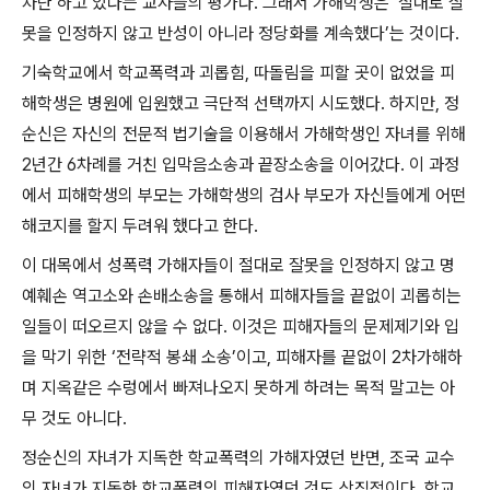
차단
’
하고 있다는 교사들의 평가다
.
그래서 가해학생은
‘
절대로 잘
못을 인정하지 않고 반성이 아니라 정당화를 계속했다
’
는 것이다
.
기숙학교에서 학교폭력과 괴롭힘
,
따돌림을 피할 곳이 없었을 피
해학생은 병원에 입원했고 극단적 선택까지 시도했다
.
하지만
,
정
순신은 자신의 전문적 법기술을 이용해서 가해학생인 자녀를 위해
2
년간
6
차례를 거친 입막음소송과 끝장소송을 이어갔다
.
이 과정
에서 피해학생의 부모는 가해학생의 검사 부모가 자신들에게 어떤
해코지를 할지 두려워 했다고 한다
.
이 대목에서 성폭력 가해자들이 절대로 잘못을 인정하지 않고 명
예훼손 역고소와 손배소송을 통해서 피해자들을 끝없이 괴롭히는
일들이 떠오르지 않을 수 없다
.
이것은 피해자들의 문제제기와 입
을 막기 위한
‘
전략적 봉쇄 소송
’
이고
,
피해자를 끝없이
2
차가해하
며 지옥같은 수렁에서 빠져나오지 못하게 하려는 목적 말고는 아
무 것도 아니다
.
정순신의 자녀가 지독한 학교폭력의 가해자였던 반면
,
조국 교수
의 자녀가 지독한 학교폭력의 피해자였던 것도 상징적이다
.
학교