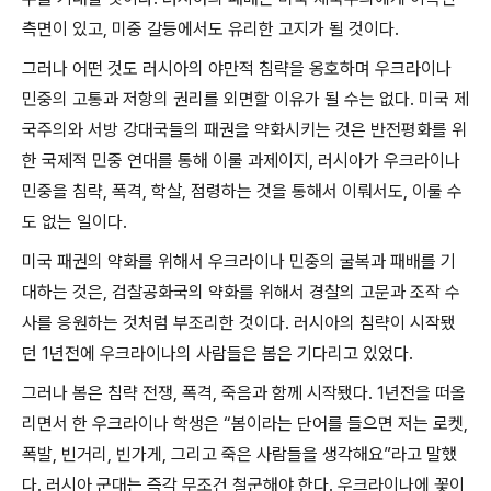
측면이 있고
,
미중 갈등에서도 유리한 고지가 될 것이다
.
그러나 어떤 것도 러시아의 야만적 침략을 옹호하며 우크라이나
민중의 고통과 저항의 권리를 외면할 이유가 될 수는 없다
.
미국 제
국주의와 서방 강대국들의 패권을 약화시키는 것은 반전평화를 위
한 국제적 민중 연대를 통해 이룰 과제이지
,
러시아가 우크라이나
민중을 침략
,
폭격
,
학살
,
점령하는 것을 통해서 이뤄서도
,
이룰 수
도 없는 일이다
.
미국 패권의 약화를 위해서 우크라이나 민중의 굴복과 패배를 기
대하는 것은
,
검찰공화국의 약화를 위해서 경찰의 고문과 조작 수
사를 응원하는 것처럼 부조리한 것이다
.
러시아의 침략이 시작됐
던
1
년전에 우크라이나의 사람들은 봄은 기다리고 있었다
.
그러나 봄은 침략 전쟁
,
폭격
,
죽음과 함께 시작됐다
. 1
년전을 떠올
리면서 한 우크라이나 학생은
“
봄이라는 단어를 들으면 저는 로켓
,
폭발
,
빈거리
,
빈가게
,
그리고 죽은 사람들을 생각해요
”
라고 말했
다
.
러시아 군대는 즉각 무조건 철군해야 한다
.
우크라이나에 꽃이