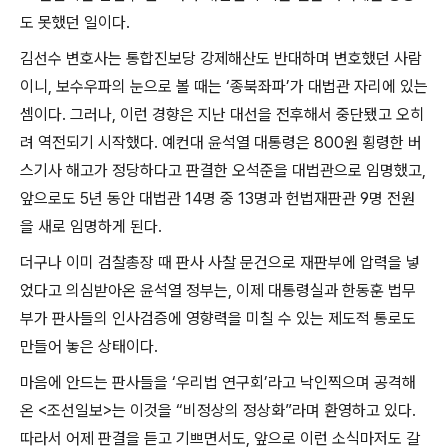
도 못했던 일이다
.
김선수 변호사는 통합진보당 강제해산도 반대하며 변호했던 사람
이니
,
보수우파의 눈으로 볼 때는
‘
종북좌파
’
가 대법관 자리에 있는
셈이다
.
그러나
,
이런 경향은 지난 대선을 전후해서 중단됐고 오히
려 역전되기 시작했다
.
예컨대 윤석열 대통령은
800
원 횡령한 버
스기사 해고가 정당하다고 판결한 오석준을 대법관으로 임명했고
,
앞으로도
5
년 동안 대법관
14
명 중
13
명과 헌법재판관
9
명 전원
을 새로 임명하게 된다
.
더구나 이미 검찰총장 때 판사 사찰 문건으로 재판부에 압력을 넣
었다고 의심받아온 윤석열 정부는
,
이제 대통령실과 한동훈 법무
부가 판사들의 인사검증에 영향력을 미칠 수 있는 제도적 통로도
만들어 놓은 상태이다
.
마음에 안드는 판사들을
‘
우리법 연구회
’
라고 낙인찍으며 공격해
온
<
조선일보
>
는 이것을
“
비정상의 정상화
”
라며 환영하고 있다
.
따라서 어제 판결을 듣고 기쁘면서도
,
앞으로 이런 소식마저도 갈