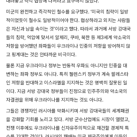
내려놓고 즉각 협상에 나서라고 요구하지 않았다
.
미군의 완전하고 즉각적인 철수를 요구했다
. ‘
미국의 침략이 일방
적이었듯이 철수도 일방적이어야 한다
.
협상하라고 외치는 사람들
은 자신과 남을 속이는 것
’
이라고 했다
.
따라서 과거에 서방 강대국
들의 침략
,
억압에 맞서서 알제리
,
쿠바
,
북한 등 제
3
세계 약소국의
저항을 방어했던 좌파들이 우크라이나 민중의 저항을 방어하지 않
고 핑계대는 것은 안타까운 비극이다
.
물론 지금 우크라이나 정부는 반동적 우파도 아니지만 민중을 대
변하는 좌파 정부도 아니다
.
특히 젤렌스키 정부가 계속 팔레스타
인 저항을 반대하고 이스라엘을 지지하는 것은 명백히 잘못된 일
이다
.
지금 서방 강대국 정부들이 진정으로 민주주의와 약소국의
자결권을 위해 우크라이나를 지지하는 것도 아니다
.
그들은 경쟁자인 러시아를 약화시키며 서방 강대국들의 세계패권
을 강화할 기회를 노리고 있다
.
서방 군수산업에도 시장이 열렸고
,
전쟁 이후에도 우크라이나를 신자유주의적으로 재건할 경제적 특
수를 기대할 것이다
.
러시아의 패배는 미국 제국주의에게 이득인