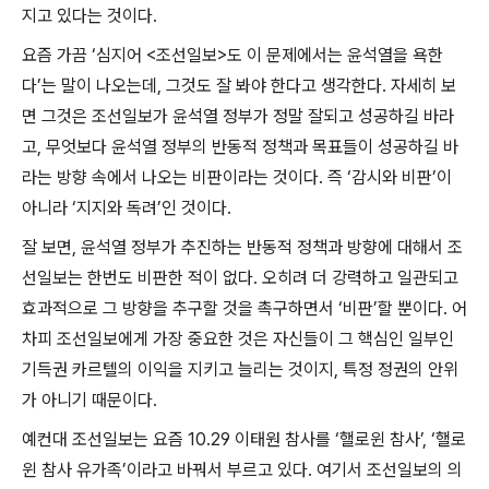
지고 있다는 것이다
.
요즘 가끔
‘
심지어
<
조선일보
>
도 이 문제에서는 윤석열을 욕한
다
’
는 말이 나오는데
,
그것도 잘 봐야 한다고 생각한다
.
자세히 보
면 그것은 조선일보가 윤석열 정부가 정말 잘되고 성공하길 바라
고
,
무엇보다 윤석열 정부의 반동적 정책과 목표들이 성공하길 바
라는 방향 속에서 나오는 비판이라는 것이다
.
즉
‘
감시와 비판
’
이
아니라
‘
지지와 독려
’
인 것이다
.
잘 보면
,
윤석열 정부가 추진하는 반동적 정책과 방향에 대해서 조
선일보는 한번도 비판한 적이 없다
.
오히려 더 강력하고 일관되고
효과적으로 그 방향을 추구할 것을 촉구하면서
‘
비판
’
할 뿐이다
.
어
차피 조선일보에게 가장 중요한 것은 자신들이 그 핵심인 일부인
기득권 카르텔의 이익을 지키고 늘리는 것이지
,
특정 정권의 안위
가 아니기 때문이다
.
예컨대 조선일보는 요즘
10.29
이태원 참사를
‘
핼로윈 참사
’, ‘
핼로
윈 참사 유가족
’
이라고 바꿔서 부르고 있다
.
여기서 조선일보의 의