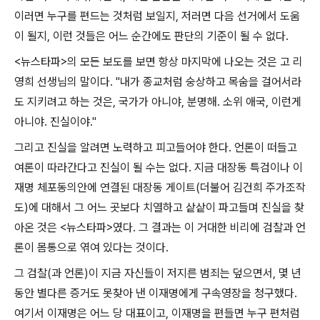
이러면 누구를 편드는 것처럼 보일지
,
저러면 다음 선거에서 도움
이 될지
,
이런 것들은 어느 순간에도 판단의 기준이 될 수 없다
.
<
뉴스타파
>
의 모든 보도를 보면 항상 마지막에 나오는 것은 고 리
영희 선생님의 말이다
. "
내가 종교처럼 숭상하고 목숨을 걸어서라
도 지키려고 하는 것은
,
국가가 아니야
,
분명해
.
소위 애국
,
이런게
아니야
.
진실이야
."
그리고 진실을 알려면 노력하고 피고들어야 한다
.
언론이 떠들고
여론이 따라간다고 진실이 될 수는 없다
.
지금 대장동 특검이나 이
재명 체포동의안에 연결된 대장동 게이트
(
더불어 김건희 주가조작
도
)
에 대해서 그 어느 곳보다 치열하고 샅샅이 파고들며 진실을 찾
아온 것은
<
뉴스타파
>
였다
.
그 결과는 이 거대한 비리에 검찰과 언
론이 몸통으로 엮여 있다는 것이다
.
그 검찰
(
과 언론
)
이 지금 자신들이 저지른 범죄는 덮으면서
,
몇 년
동안 별다른 증거도 못찾아 낸 이재명에게 구속영장을 청구했다
.
여기서 이재명은 어느 당 대표이고
,
이재명을 편들면 누구 편처럼