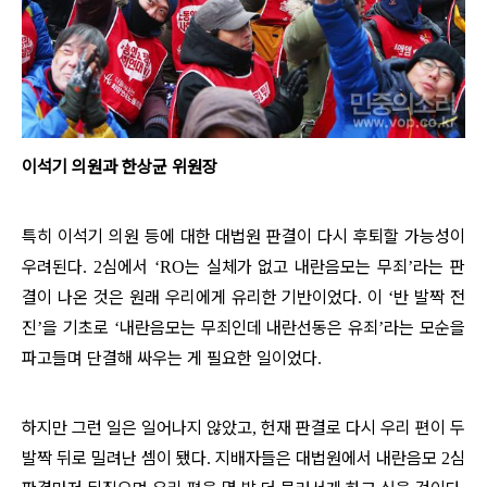
이석기 의원과 한상균 위원장
특히 이석기 의원 등에 대한 대법원 판결이 다시 후퇴할 가능성이
우려된다
심에서
는 실체가 없고 내란음모는 무죄
라는 판
. 2
‘RO
’
결이 나온 것은 원래 우리에게 유리한 기반이었다
이
반 발짝 전
.
‘
진
을 기초로
내란음모는 무죄인데 내란선동은 유죄
라는 모순을
’
‘
’
파고들며 단결해 싸우는 게 필요한 일이었다
.
하지만 그런 일은 일어나지 않았고
헌재 판결로 다시 우리 편이 두
,
발짝 뒤로 밀려난 셈이 됐다
지배자들은 대법원에서 내란음모
심
.
2