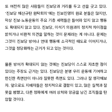
또 여전히 많은 사람들이 진보당과 거리를 두고 선을 긋고 있다
.
진보당 해산규탄 원탁회의
에는 진보진영의 원로 분들은 많지만
‘
’
,
막상 진보
노동운동의 주요 기층 세력들은 들어와 있지 않고 행동
·
도 확대되지 않고 있다
진보당
이석기 의원과의 정치적 차이점을
.
,
밝히거나 비판적 의견을 말하는 것이 문제라는 게 아니다
문제는
.
그것이 진보당 방어나 연대 행동에 소극적인 태도로 이어지거나
,
그것을 정당화하는 근거가 되고 있는 것이다
.
물론 방어가 확대되지 않는 것에는 진보당이 스스로 자초한 점이
있다는 주장도 근거는 있다
진보당은 분명 우리 운동에 기여하고
.
헌신한 측면만이 아니라 잘못한 측면도 있다
그러나 잘 생각해보
.
자
앞으로도 지배자들은 정치적으로 결함이 있고
많은 실책과 잘
.
,
못을 범했고
다른 정파에게 여러 상처와 앙금을 남긴 조직들을 탄
,
압할 것이다
.