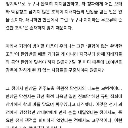
정치적으로 누구나 완벽히 지지할만하고
타 정파에게 어떤 오해
,
와 악감정도 남기지 않은 조직이 지배자들의 탄압을 받는 일은 없
을 것이다
왜냐하면 현실에서 그런
누구나 지지하는 무오류의 순
.
‘
결한 조직
은 존재하지 않기 때문이다
’
.
따라서 기꺼이 방어할 마음이 우러나는 그런
결함이 없는 완벽한
‘
조직
이 탄압받을 때를 기다릴 게 아니라 지금부터 함께 지배자들
’
의 공안 탄압에 맞서야 하지 않을까
말 몇 마디 때문에
여년을
?
10
감옥에 갇히게 된 죄 없는 사람들을 구출해야지 않을까
?
그 점에서 한상균 민주노총 위원장 당선자의 태도는 모범적이다
.
한상균 당선자는 당선 확정 다음날 열린 진보당 해산 규탄 집회에
참가해서 함께 비를 맞으며 싸우겠다고 다짐했다
이것은 선거 과
.
정에서 경쟁했던 상대방에게 먼저 손을 내밀었다는 점에서도
중
,
요한 정치 쟁점을 회피하지 않았다는 점에서도 고무적이다
이런
.