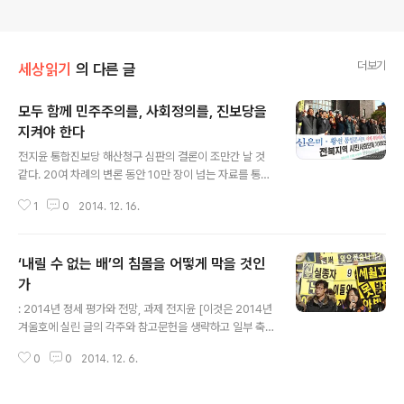
더보기
세상읽기
의 다른 글
모두 함께 민주주의를, 사회정의를, 진보당을
지켜야 한다
글 내용
전지윤 통합진보당 해산청구 심판의 결론이 조만간 날 것
같다. 20여 차례의 변론 동안 10만 장이 넘는 자료를 통해
서도 정부는 진보당이 왜 해산돼야 하는지 무엇 하나 입증
1
0
2014. 12. 16.
하지 못했다. 그럼에도 저들은 “진보적 민주주의라는 용어
뒤에 있는 실체”, “숨은 목적”을 말한다. 이런 ‘퍼즐 이론’에
따르면 어느 단체든 겉으로 드러나는 증거는 없지만 숨은
‘내릴 수 없는 배’의 침몰을 어떻게 막을 것인
목적을 문제삼아 해산할 수 있을 판이다. 결국 만약 헌재가
진보당 해산 심판을 내린다면 그것은 이 재판이 미리 결론
가
글 내용
을 정해놓은 요식행위였다는 말이 될 것이다. 전 주필 류근
: 2014년 정세 평가와 전망, 과제 전지윤 [이것은 2014년
일은 “자유 체제는 그것을 '깰 자유'까지 방임해야 하는가?
겨울호에 실린 글의 각주와 참고문헌을 생략하고 일부 축
… 볼셰비키까지도 품어야 하는가?”라며 진보당 해산을 주
약한 것이다. 부족한 글을 실어주고, 또 이 블로그에 올리도
문했다. 하지만 특정 정치사상과 노선을 원천배제하는 것
0
0
2014. 12. 6.
록 허락해 준 편집부에 감사드린다. 이 글의 초고를 읽고 여
은 자유민주주의도 아..
러 유익하고 귀중한 지적과 논평을 해 준 주변 동지들과 익
명의 심사위원들께도 감사드린다. 이 글은 지난 9월에 씌