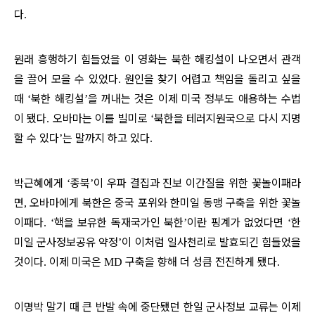
다
.
원래 흥행하기 힘들었을 이 영화는 북한 해킹설이 나오면서 관객
을 끌어 모을 수 있었다
원인을 찾기 어렵고 책임을 돌리고 싶을
.
때
북한 해킹설
을 꺼내는 것은 이제 미국 정부도 애용하는 수법
‘
’
이 됐다
오바마는 이를 빌미로
북한을 테러지원국으로 다시 지명
.
‘
할 수 있다
는 말까지 하고 있다
’
.
박근혜에게
종북
이 우파 결집과 진보 이간질을 위한 꽃놀이패라
‘
’
면
오바마에게 북한은 중국 포위와 한미일 동맹 구축을 위한 꽃놀
,
이패다
핵을 보유한 독재국가인 북한
이란 핑계가 없었다면
한
. ‘
’
‘
미일 군사정보공유 약정
이 이처럼 일사천리로 발효되긴 힘들었을
’
것이다
이제 미국은
구축을 향해 더 성큼 전진하게 됐다
.
MD
.
이명박 말기 때 큰 반발 속에 중단됐던 한일 군사정보 교류는 이제