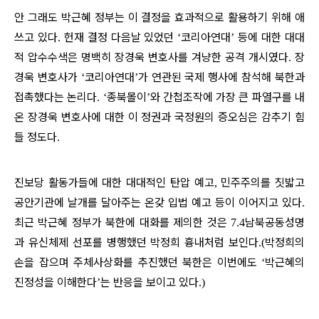
안 그래도 박근혜 정부는 이 결정을 효과적으로 활용하기 위해 애
쓰고 있다
헌재 결정 다음날 있었던
코리아연대
등에 대한 대대
.
‘
’
적 압수수색은 명백히 장경욱 변호사를 겨냥한 공격 개시였다
장
.
경욱 변호사가
코리아연대
가 연관된 국제 행사에 참석해 북한과
‘
’
접촉했다는 논리다
종북몰이
와 간첩조작에 가장 큰 파열구를 내
. ‘
’
온 장경욱 변호사에 대한 이 정권과 국정원의 증오심은 감추기 힘
들 정도다
.
진보당 활동가들에 대한 대대적인 탄압 예고
민주주의를 짓밟고
,
공안기관에 날개를 달아주는 온갖 입법 예고 등이 이어지고 있다
.
최근 박근혜 정부가 북한에 대화를 제의한 것은
남북공동성명
7.4
과 유신체제 선포를 병행했던 박정희 흉내처럼 보인다
박정희의
.(
손을 잡으며 주체사상화를 추진했던 북한은 이번에도
박근혜의
‘
진정성을 이해한다
는 반응을 보이고 있다
’
.)