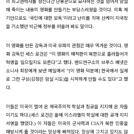
의 최고권력자를 정신나간 난봉꾼으로 묘사하는 것을 넘어서 암살
해 죽이는 내용의 영화를 만들기는 부담스러웠을 것이다
의혹 제
.
기만으로도
국민에 대한 모독
이라고 난리를 치며 산케이 지국장
‘
’
을 기소했던 박근혜 정부를 떠올려 봐도 말이다
.
이 영화를 만든 감독과 미국 우파의 관점은 매우 역겨운 것이다
영
.
화 감독인 세스 로건은
이 영화의 해적판이 북한으로 흘러들어가
“
혁명을 일으킬지도 모른다
고 했다
랜드연구소의 브루스 베넷은
”
.
소니사 회장에게 보낸 메일에서
이 영화 덕분에
한국에서 실제
“[
]
로 그런 구상
김정은 암살 시도
을 시작하게 만들 수도 있다
고 했
(
)
”
다
.
이들은 미국이 벌여 온 제국주의적 학살과 침공을 지지해 온 자들
이기도 하다
세스 로건은 올해 이스라엘의 학살에 대한 공개 지지
.(
서명을 했었다
이 자들은 미국의 군사력과
가 북한 민중을
.)
CIA
해방시켜 줄 것이라는 망상에 빠져있다
망상에 그치고 있지도 않
.