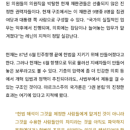
된 의원들의 의원직을 박탈한 헌재 재판관들은 선출되지 않은 진
정한 권력자들이다
현재 구조에서는 이 재판관
명중
명을 집권
.
9
8
여당과 대통령 쪽 사람으로 구성할 수 있다
국가의 실질적인 업
. “
무는 막후에서 진행되며
의회에는 잡담이나 늘어놓는 업무가 맡
,
겨졌다
는 레닌의 지적이 정말 실감난다
”
.
헌재는
년
월 민주항쟁 끝에 헌법을 지키기 위해 만들어졌다고
87
6
한다
그러나 헌재는
월 항쟁으로 뒤로 물러선 지배자들이 만들어
.
6
놓은 보루라고도 볼 수 있다
기층의 압력에 좀 더 민감한 의회 등
.
에서 개혁 입법과 정책이 추진되더라도
사법부에서 제동을 걸 수
,
있는 구조인 것이다
마르크스주의 국가론은
권 분립
의 진정한
.
‘3
’
효과는 여기에 있다고 지적해 왔다
.
헌법 해석이 그것을 제정한 사람들에게 맡겨진 것이 아니라
“
그것을 수용한 사람들만의 차지라는 것을 아직도 파악하지