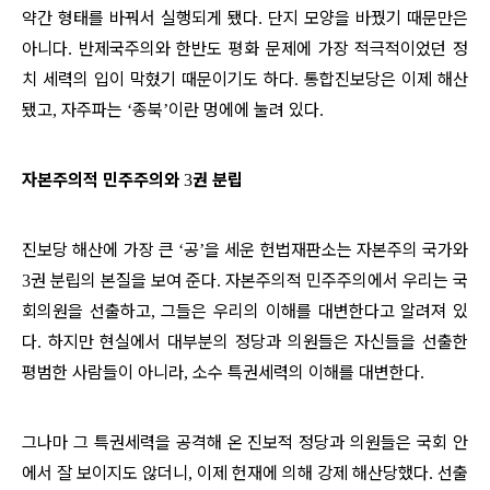
약간 형태를 바꿔서 실행되게 됐다
단지 모양을 바꿨기 때문만은
.
아니다
반제국주의와 한반도 평화 문제에 가장 적극적이었던 정
.
치 세력의 입이 막혔기 때문이기도 하다
통합진보당은 이제 해산
.
됐고
자주파는
종북
이란 멍에에 눌려 있다
,
‘
’
.
자본주의적 민주주의와
권 분립
3
진보당 해산에 가장 큰
공
을 세운 헌법재판소는 자본주의 국가와
‘
’
권 분립의 본질을 보여 준다
자본주의적 민주주의에서 우리는 국
3
.
회의원을 선출하고
그들은 우리의 이해를 대변한다고 알려져 있
,
다
하지만 현실에서 대부분의 정당과 의원들은 자신들을 선출한
.
평범한 사람들이 아니라
소수 특권세력의 이해를 대변한다
,
.
그나마 그 특권세력을 공격해 온 진보적 정당과 의원들은 국회 안
에서 잘 보이지도 않더니
이제 헌재에 의해 강제 해산당했다
선출
,
.