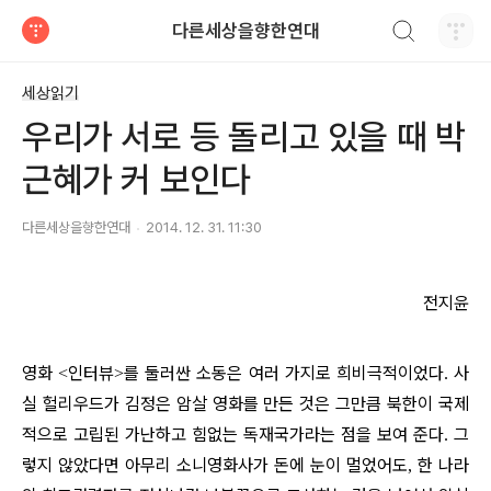
검색하기
다른세상을향한연대
티스토리
세상읽기
우리가 서로 등 돌리고 있을 때 박
근혜가 커 보인다
다른세상을향한연대
2014. 12. 31. 11:30
전지윤
영화
인터뷰
를 둘러싼 소동은 여러 가지로 희비극적이었다
사
<
>
.
실 헐리우드가 김정은 암살 영화를 만든 것은 그만큼 북한이 국제
적으로 고립된 가난하고 힘없는 독재국가라는 점을 보여 준다
그
.
렇지 않았다면 아무리 소니영화사가 돈에 눈이 멀었어도
한 나라
,