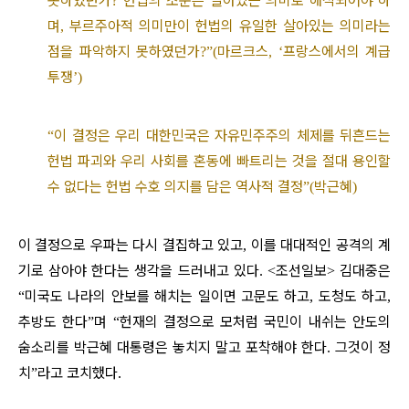
못하였던가
헌법의 조문은 살아있는 의미로 해석되어야 하
?
며
부르주아적 의미만이 헌법의 유일한 살아있는 의미라는
,
점을 파악하지 못하였던가
마르크스
프랑스에서의 계급
?”(
, ‘
투쟁
’)
이 결정은 우리 대한민국은 자유민주주의 체제를 뒤흔드는
“
헌법 파괴와 우리 사회를 혼동에 빠트리는 것을 절대 용인할
수 없다는 헌법 수호 의지를 담은 역사적 결정
박근혜
”(
)
이 결정으로 우파는 다시 결집하고 있고
이를 대대적인 공격의 계
,
기로 삼아야 한다는 생각을 드러내고 있다
조선일보
김대중은
. <
>
미국도 나라의 안보를 해치는 일이면 고문도 하고
도청도 하고
“
,
,
추방도 한다
며
헌재의 결정으로 모처럼 국민이 내쉬는 안도의
”
“
숨소리를 박근혜 대통령은 놓치지 말고 포착해야 한다
그것이 정
.
치
라고 코치했다
”
.