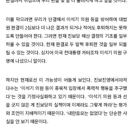
판결마저 뒤집으며 우리 편을 몇 발 더 물러서게 하고 싶을 것이다
.
이를 막으려면 우리가 단결해서 이석기 의원 등을 방어하며 대법
원 판결이
심보다 더 나은 결과가 되거나 적어도 후퇴하지는 못하
2
도록 만들어야 한다
그러면 헌재 진보당 해산 결정의 기초를 일부
.
허물 수 있을 것이다
헌재 판결로 두 발짝 후퇴한 것을 일부 되돌
.
릴 수 있는 것이다
심지어 미국 전대통령 카터조차 이석기 의원 구
.
명에 나섰으니 말이다
.
하지만 현재로선 이 가능성이 어둡게 보인다
진보진영에서마저
.
다수는
이석기 의원 등이 종북적 입장에서 폭력적 행동을 추구했
‘
다
는 것을 기정사실화하고 있기 때문이다
이석기 의원 등과 선
’
. ‘
을 긋지 않은 게 진보당의 실책이며 이제라도 그렇게 하라
는 평가
’
와 조언이 지배적이기 때문이다
내란음모는 없었다
는 단순한 사
. ‘
’
실을 안 보기 때문이다
.