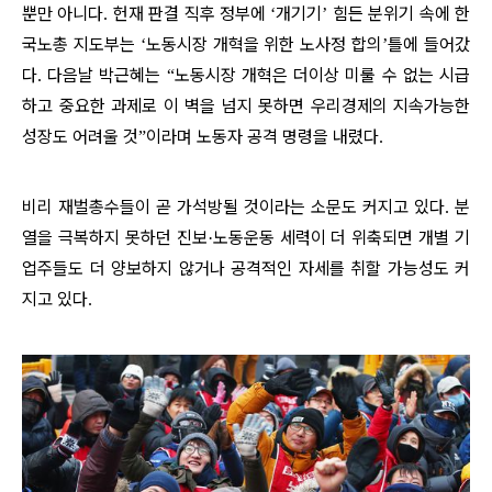
뿐만 아니다
헌재 판결 직후 정부에
개기기
힘든 분위기 속에 한
.
‘
’
국노총 지도부는
노동시장 개혁을 위한 노사정 합의
틀에 들어갔
‘
’
다
다음날 박근혜는
노동시장 개혁은 더이상 미룰 수 없는 시급
.
“
하고 중요한 과제로 이 벽을 넘지 못하면 우리경제의 지속가능한
성장도 어려울 것
이라며 노동자 공격 명령을 내렸다
”
.
비리 재벌총수들이 곧 가석방될 것이라는 소문도 커지고 있다
분
.
열을 극복하지 못하던 진보
노동운동 세력이 더 위축되면 개별 기
·
업주들도 더 양보하지 않거나 공격적인 자세를 취할 가능성도 커
지고 있다
.