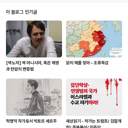
어져서 10월초에 투고된 글이므로 그후 상황 변화는 반영
돼 있지 않다. 하지만 이 글의 전반적인 내용과 방향은 여전
이 블로그 인기글
히 유효하다고 생각한다.] 너를 잃고 가슴에 비수가 꽂히고
서야 엄마는 세상에 눈을 뜨게 되는가보다. 네가 엄마 곁에
보내준 참 착한 사람들에서 너를 닮은 모습을 보며 감사하
고 있단다. 사랑하는 성호야, 너만큼 엄마가 착하지는 않지
만 너 닮은 착한 ..
[박노자] 박 아니시야, 혹은 해방
닭의 해를 맞아 – 조류독감
과 탄압의 변증법
혁명적 작가로서 빅토르 세르주
세상읽기 - 막가는 트럼프/ 검찰개
혁/ 종북몰이/ 민주당