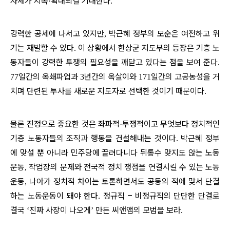
자세가 지속
확대되길 기대한다
·
.
강력한 공세에 나서고 있지만
박근혜 정부의 모순은 여전하고 위
,
기는 재발할 수 있다
이 상황에서 한상균 지도부의 등장은 기층 노
.
동자들이 강력한 투쟁의 필요성을 깨닫고 있다는 점을 보여 준다
.
일간의 옥쇄파업과
년간의 옥살이와
일간의 고공농성을 거
77
3
171
치며 단련된 투사를 새로운 지도자로 선택한 것이기 때문이다
.
물론 진정으로 중요한 것은 좌파적
투쟁적이고 무엇보다 정치적인
·
기층 노동자들의 조직과 행동을 건설해내는 것이다
박근혜 정부
.
에 맞설 뿐 아니라 민주당에 끌려다니다 뒤통수 맞지도 않는 노동
운동
작업장의 문제와 전국적 정치 쟁점을 연결시킬 수 있는 노동
,
운동
나아가 정치적 차이는 토론하면서도 공동의 적에 맞서 단결
,
하는 노동운동이 돼야 한다
정규직
–
비정규직의 단단한 단결로
.
결국
진짜 사장이 나오게
만든 씨앤앰의 모범을 보라
‘
’
.