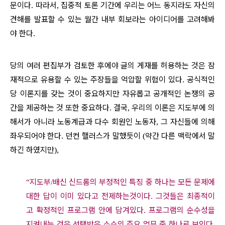
문이다
따라서
집중적 토론 기간에 우리는 어느 동지라도 자신의
.
,
견해를 발표할 수 있는 월간 내부 회보라는 아이디어를 고려해봐
야 한다
.
당의 여러 편집부가 검토한 후에야 글의 게재를 허용하는 것은 잠
재적으로 유용할 수 있는 주장들을 억압할 위험이 있다
공식적인
.
당 이론지를 갖는 것이 중요하지만 자유롭고 공개적인 논쟁의 공
간을 제공하는 것 또한 중요하다
결국
우리의 이론은 지도부에 의
.
,
해서가 아니라 노동계급과 다수 회원인 노동자
그 자신들에 의해
,
좌우되어야 한다
던컨 핼러스가 말했듯이
약간 다른 맥락에서 말
.
(
하긴 하였지만
),
지도부
배신 신드롬의 부정적인 특징 중 하나는 모든 문제에
“
/
대한 답이 이미 있다고 전제하는것이다
그것들은 최종적이
.
고 확정적인 프로그램 안에 담겨있다
프로그램의 순수성을
.
지켜내는 것은 선택받은 소수의 주요 업무 중 하나로 보인다
.