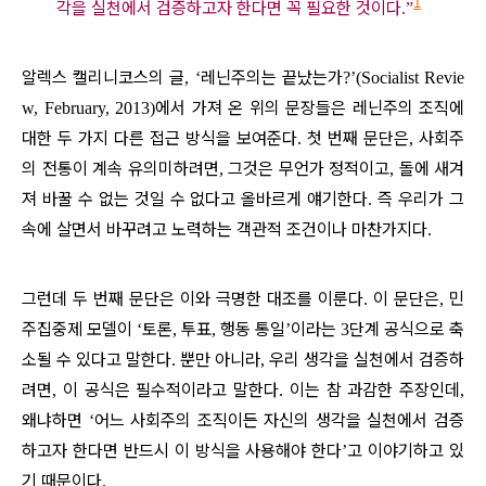
1
각을 실천에서 검증하고자 한다면 꼭 필요한 것이다
.”
알렉스 캘리니코스의 글
레닌주의는 끝났는가
, ‘
?’(Socialist Revie
에서 가져 온 위의 문장들은 레닌주의 조직에
w, February, 2013)
대한 두 가지 다른 접근 방식을 보여준다
첫 번째 문단은
사회주
.
,
의 전통이 계속 유의미하려면
그것은 무언가 정적이고
돌에 새겨
,
,
져 바꿀 수 없는 것일 수 없다고 올바르게 얘기한다
즉 우리가 그
.
속에 살면서 바꾸려고 노력하는 객관적 조건이나 마찬가지다
.
그런데 두 번째 문단은 이와 극명한 대조를 이룬다
이 문단은
민
.
,
주집중제 모델이
토론
투표
행동 통일
이라는
단계 공식으로 축
‘
,
,
’
3
소될 수 있다고 말한다
뿐만 아니라
우리 생각을 실천에서 검증하
.
,
려면
이 공식은 필수적이라고 말한다
이는 참 과감한 주장인데
,
.
,
왜냐하면
어느 사회주의 조직이든 자신의 생각을 실천에서 검증
‘
하고자 한다면 반드시 이 방식을 사용해야 한다
고 이야기하고 있
’
기 때문이다
.