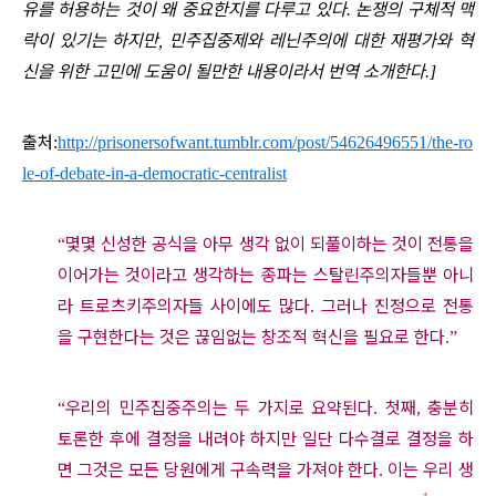
유를 허용하는 것이 왜 중요한지를 다루고 있다
논쟁의 구체적 맥
.
락이 있기는 하지만
민주집중제와 레닌주의에 대한 재평가와 혁
,
신을 위한 고민에 도움이 될만한 내용이라서 번역 소개한다
.]
출처
:
http://prisonersofwant.tumblr.com/post/54626496551/the-ro
le-of-debate-in-a-democratic-centralist
몇몇 신성한 공식을 아무 생각 없이 되풀이하는 것이 전통을
“
이어가는 것이라고 생각하는 종파는 스탈린주의자들뿐 아니
라 트로츠키주의자들 사이에도 많다
그러나 진정으로 전통
.
을 구현한다는 것은 끊임없는 창조적 혁신을 필요로 한다
.”
우리의 민주집중주의는 두 가지로 요약된다
첫째
충분히
“
.
,
토론한 후에 결정을 내려야 하지만 일단 다수결로 결정을 하
면 그것은 모든 당원에게 구속력을 가져야 한다
이는 우리 생
.