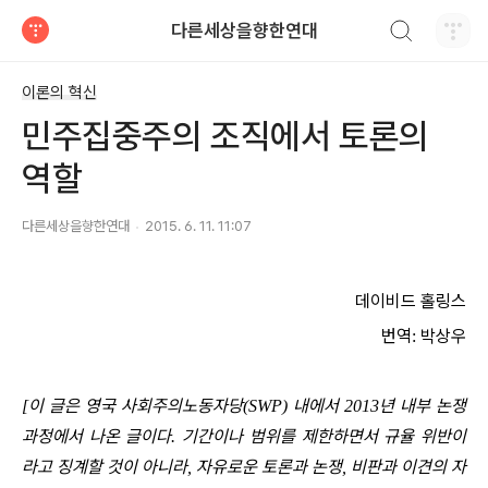
검색하기
다른세상을향한연대
티스토리
이론의 혁신
민주집중주의 조직에서 토론의
역할
다른세상을향한연대
2015. 6. 11. 11:07
데이비드 홀링스
번역
박상우
:
이 글은 영국 사회주의노동자당
내에서
년 내부 논쟁
[
(SWP)
2013
과정에서 나온 글이다
기간이나 범위를 제한하면서 규율 위반이
.
라고 징계할 것이 아니라
자유로운 토론과 논쟁
비판과 이견의 자
,
,