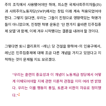
주의 조직에서 사용됐어야만 하며
최소한 국제사회주의자들
,
(IS)
과 사회주의노동자당
에서는 창립 이래 계속 적용되었어야
(SWP)
한다
그렇지 않다면
우리는 그들이 진정으로 영향력있는 혁명가
.
,
들이 아니었으며
진정한 혁명 운동은
단 한가지 올바른 민주집중
,
‘
제 모델
과 함께
이제 겨우 시작됐다는 결론을 내려야 할 것이다
’
,
.
그렇다면 토니 클리프의
레닌
당 건설을 향하여
의 인용구에서
<
:
>
,
레닌은 민주집중제에 대해 조금 다른 개념을 가지고 있었다고 지
적하는 것이 문제될 지도 모르겠다
.
우리는 훈련의 중요성과 이 개념이 노동계급 정당에서 어떻
“
게 이해되어야할 지에 관한 이론적 관점을 이미 여러 번 밝혔
다
우리는 이를 행동의 통일
토론과 비판의 자유로 정의했
.
,
2
다
.”