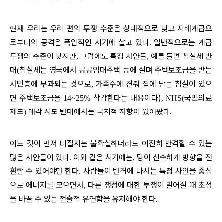
현재 우리는 우리 편의 투쟁 수준은 상대적으로 낮고 지배계급으
로부터의 공격은 폭압적인 시기에 살고 있다
일반적으로는 계급
.
투쟁의 수준이 낮지만
그럼에도 특정 사안들
예를 들면 침실세 반
,
,
대
침실세는 영국에서 공공임대주택 등에 살며 주택보조금을 받는
(
서민층에 부과되는 것으로
가족수에 견줘 집에 남는 침실이 있으
,
면 주택보조금을
삭감한다는 내용이다),
국민의료
14~25%
NHS(
제도
매각 시도 반대에서는 국지적 저항이 있어왔다
)
.
어느 것이 먼저 터질지는 불확실하더라도 여전히 반격할 수 있는
많은 사안들이 있다
이와 같은 시기에는
당이 신속하게 방향을 전
.
,
환할 수 있어야만 한다
사람들이 반격에 나서는 특정 사안을 중심
.
으로 에너지를 모으면서
다른 쟁점에 대한 투쟁이 벌어질 때 초점
,
을 바꿀 수 있는 전술적 유연함을 유지해야 한다
.