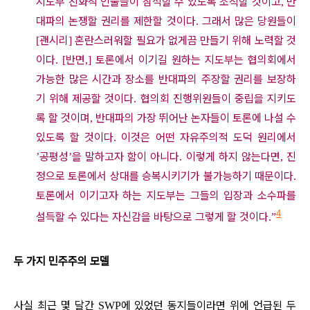
지도부 친화적 인물들이 참석할 수 있도록 조직할 것이고
반
,
대파의 논쟁할 권리를 제한할 것이다
그래서 많은 당원들이
.
괜시리
혼란스러워할 필요가 없게끔 만들기 위해 노력할 것
[
]
이다
반면
토론에서 이기길 원하는 지도부는 협의회에서
. [
,]
가능한 많은 시간과 장소를 반대파의 주장할 권리를 보장하
기 위해 제공할 것이다
협의회 진행위원들이 중립을 지키도
.
록 할 것이며
반대파의 가장 뛰어난 논자들이 토론에 나설 수
,
있도록 할 것이다
이것은 어떤 자유주의적 도덕 원리에서
.
공평성
을 말하고자 함이 아니다
이렇게 하지 않는다면
진
’
’
.
,
정으로 토론에서 상대를 승복시키기가 불가능하기 때문이다
.
토론에서 이기고자 하는 지도부는 그들의 입장과 소수파를
4
설득할 수 있다는 자신감을 바탕으로 그렇게 할 것이다
.”
두 가지 민주주의 모델
사실 최근 몇 달간
에 있었던 동지들이라면 위에 언급된 두
SWP