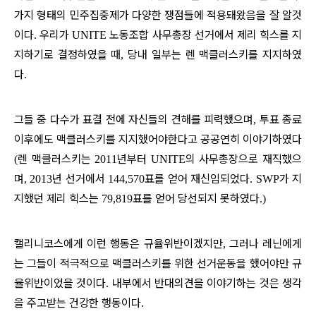
가지 형태의 민주집중제가 다양한 쟁점들에 적용돼왔음을 잘 알것
이다
우리가
노동조합 사무총장 선거에서 제리 힉스를 지
.
UNITE
지하기로 결정하였을 때
당내 일부는 렌 맥클러스키를 지지하였
,
다
.
그들 중 다수가 표결 전에 자신들의 견해를 피력했으며
투표 종료
,
이후에도 맥클러스키를 지지했어야한다고 공공연히 이야기하였다
렌 맥클러스키는
년부터
의 사무총장으로 재직했으
(
2011
UNITE
며
년 선거에서
표를 얻어 재신임되었다
가 지
, 2013
144,570
. SWP
지했던 제리 힉스는
표를 얻어 당선되지 못하였다
79,819
.)
캘리니코스에게 이런 행동은 규율위반이겠지만
그러나 레닌에게
,
는 그들이 적극적으로 맥클러스키를 위한 선거운동을 했어야만 규
율위반이었을 것이다
내부에서 반대의견을 이야기하는 것은 생각
.
을 주고받는 건강한 행동이다
.