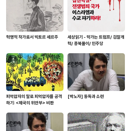
혁명적 작가로서 빅토르 세르주
세상읽기 - 막가는 트럼프/ 검찰개
혁/ 종북몰이/ 민주당
피억압자의 말로 피억압자를 공격
[박노자] 동독과 소련
하기: <제국의 위안부> 비판