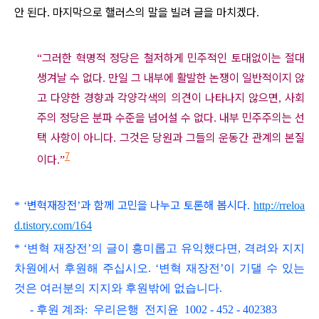
안 된다
마지막으로 핼러스의 말을 빌려 글을 마치겠다
.
.
그러한 혁명적 정당은 철저하게 민주적인 토대없이는 절대
“
생겨날 수 없다
만일 그 내부에 활발한 논쟁이 일반적이지 않
.
고 다양한 경향과 각양각색의 의견이 나타나지 않으면
사회
,
주의 정당은 분파 수준을 넘어설 수 없다
내부 민주주의는 선
.
택 사항이 아니다
그것은 당원과 그들의 운동간 관계의 본질
.
7
이다
.”
변혁재장전
과 함께 고민을 나누고 토론해 봅시다
*
‘
’
.
http://rreloa
d.tistory.com/164
* ‘변혁 재장전’의 글이 흥미롭고
유익했다면, 격려와 지지
차원에서 후원해 주십시오.
‘변혁 재장전’이 기댈 수 있는
것은 여러분의 지지와 후원밖에 없습니다.
- 후원 계좌: 우리은행 전지윤 1002 - 452 - 402383