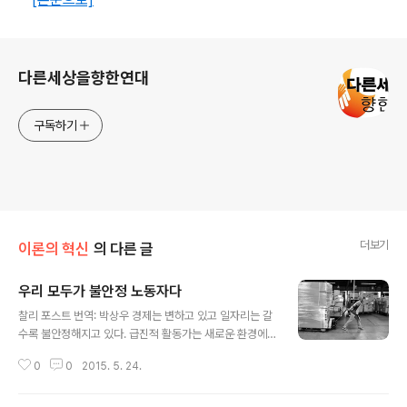
로그 정보
다른세상을향한연대
구독하기
더보기
이론의 혁신
의 다른 글
우리 모두가 불안정 노동자다
글 내용
찰리 포스트 번역: 박상우 경제는 변하고 있고 일자리는 갈
수록 불안정해지고 있다. 급진적 활동가는 새로운 환경에
서 어떻게 조직할 수 있을 것인가? 지난 글(http://rreloa
0
0
2015. 5. 24.
d.tistory.com/179)에 이어서 불안정 노동과 노동운동
에 대한 고민에 도움이 될 글을 추가 번역했다. 이 글의 필
자인 찰리 포스트(Charlie Post)는 오랫동안 사회주의 활