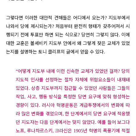
그렇다면 이러한 대안적 견해들은 어디에서 오는가
지도부에서
?
나와서 당에 제시되는가
처음부터 완전히 형태가 갖추어져서 시
?
행되기 전에 투표만 하면 되는 식으로
당연히 그렇지 않다
이에
?
.
대한 교훈은 볼셰비키 지도부 안에서 왜 그렇게 잦은 교체가 있었
는지를 설명하는 토니 클리프의 글에서 얻을 수 있다
.
어떻게 지도부 내에 이런 신속한 교체가 있었던 걸까
당의
“
?
지도적 인사를 선정하는 절차 자체에 위험요소들이 내재돼
있었다
상층 지도부까지 접근할 수 있었던 사람들은 그들의
.
작업
사고
행동 방식을 특정한 당면 요구에 맞춰 형성하는
,
,
경향이 있다
러시아 혁명운동은 계급투쟁에서의 변화에 따
.
라 많은 변화를 겪었으며
한 단계에서의 당면 요구에 적응했
,
던 지도자는 다음 단계에서는 맞지 않았다
예를 들어 보그다
.
노프
루나차르스키
크라신은
년 혁명의 폭풍기에 적절
,
,
1905