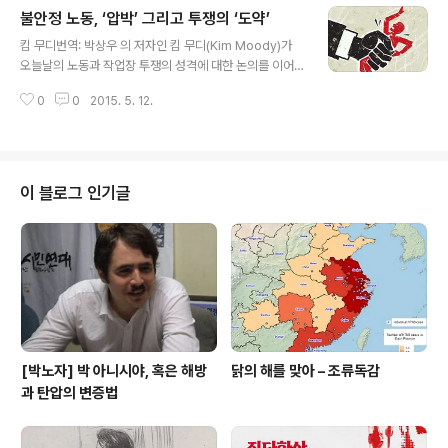
불안정 노동, ‘압박’ 그리고 투쟁의 ‘도약’
동가로 일해왔으며 뉴욕시립대에서 강의하고 있다. 출처: h
글 내용
ttps://www.jacobinmag.com/2015/04/precariou
킴 무디번역: 박상우 의 저자인 킴 무디(Kim Moody)가
s-labor-strategies-union-precariat-standing/ 신
오늘날의 노동과 작업장 투쟁의 성격에 대한 논의를 이어
자유주의는 더이상 새로운 개념이 아니다. ‘탈산업화’와 더
간다. 이 토론은 이언 앨리슨(Ian A)의 글(http://rreload.
불어, ‘신자유주의’라는 개념으로1970년대 이후 발생한 핵
0
0
2015. 5. 12.
tistory.com/156)에 케빈 크레인(Kevin Crane)이 반론
심적인 변화들..
을 펴면서 이어져왔다. 킴 무디는 신자유주의와 노동운동
에 대해서 분석해 왔고 한국에도 가 번역된 바 있다. 출처:h
ttp://rs21.org.uk/2015/02/10/precarious-work-c
ompression-and-class-struggle-leaps/ Ian A에
이 블로그 인기글
게 답하는 글에서, Kevin Crane은 노조와 작업장에서의
사회주의자의 역할과 관련해 여러가지 진지한 쟁점들을 제
기하였다. 내가 볼 때, 그가 말하는 논지의 핵심은 불안정..
[박노자] 박 아니시야, 혹은 해방
닭의 해를 맞아 – 조류독감
과 탄압의 변증법