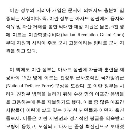
이란 정부의 시리아 개입은 문서에 의해서도 충분히 입
증되는 사실이다
.
즉
,
이란 정부는 아사드 정권에게 융자와
석유 및 자산 거래를 통한 막대한 재정 지원은 물론
, 6
천 명
에 이르는 이란혁명수비대
(Iranian Revolution Guard Corp)
부대 지원과 시리아 주둔 군사 고문이라는 형태로 군사 지
원을 하고 있다
.
이 밖에도 이란 정부는 아사드 정권에 자금과 훈련을 제
공하여
15
만 명에 이르는 친정부 군사조직인 국가방위군
(National Defence Force)
구성을 도왔다
.
또 이란 정부는 시
리아 친정부 병력을 늘리기 위해 수천 명의 아프간 용병들
을 고용하는데 돈을 지불하기도 했다
.
이들 중 많은 아프간
사람들이 이란에 살고 있는 가난한 난민들과 이민자 출신
들로서
,
이들은 이란 시민권과 정기적인 봉급을 약속받고
모병에 응했고
,
모집되고 나서는 곧장 최전선으로 보내졌