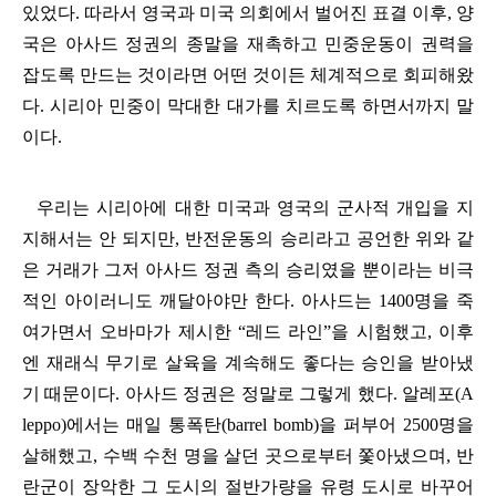
있었다
.
따라서 영국과 미국 의회에서 벌어진 표결 이후
,
양
국은 아사드 정권의 종말을 재촉하고 민중운동이 권력을
잡도록 만드는 것이라면 어떤 것이든 체계적으로 회피해왔
다
.
시리아 민중이 막대한 대가를 치르도록 하면서까지 말
이다
.
우리는 시리아에 대한 미국과 영국의 군사적 개입을 지
지해서는 안 되지만
,
반전운동의 승리라고 공언한 위와 같
은 거래가 그저 아사드 정권 측의 승리였을 뿐이라는 비극
적인 아이러니도 깨달아야만 한다
.
아사드는
1400
명을 죽
여가면서 오바마가 제시한
“
레드 라인
”
을 시험했고
,
이후
엔 재래식 무기로 살육을 계속해도 좋다는 승인을 받아냈
기 때문이다
.
아사드 정권은 정말로 그렇게 했다
.
알레포
(A
leppo)
에서는 매일 통폭탄
(barrel bomb)
을 퍼부어
2500
명을
살해했고
,
수백 수천 명을 살던 곳으로부터 쫓아냈으며
,
반
란군이 장악한 그 도시의 절반가량을 유령 도시로 바꾸어