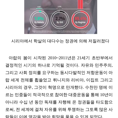
시리아에서 학살의 대다수는 정권에 의해 저질러졌다
아랍의 봄이 시작된
2010~2011
년은
21
세기 초반부에서
결정적인 시기의 하나로 기억될 것이다
.
자유와 민주주의
,
그리고 사회 정의를 요구하는 동시다발적인 저항운동이 아
랍 세계 전체를 휩쓸었고 튀니지와 리비아
,
이집트 그리고
시리아의 경우
,
그것이 혁명으로 만개했다
.
수천만 명에 이
르는 민중들이 적극적으로 참여한 대중운동을 통해
10
년이
아니라 수십 년 동안 독재를 자행해 온 정권들을 타도함으
로써
,
전 세계에 걸쳐 자유를 위해 투쟁하는 그토록 많은 사
람들이 이에 영감을 받아 희망을 품을 수 있게 되었다
.