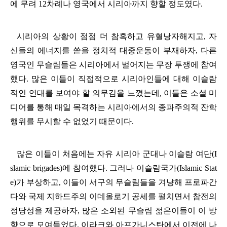
에 무려
12
차례나 영국에서 시리아까지 향할 정도였다
.
시리아의 상황이 점점 더 참혹하고 유혈낭자해지고
,
자
신들의 에너지를 쏟을 정치적 대중운동이 부재하자
,
다른
영국인 무슬림들은 시리아에서 벌어지는 무장 투쟁에 참여
했다
.
많은 이들이 직접적으로 시리아인들에 대해 이슬람
적인 연대를 보여야 할 의무감을 느꼈는데
,
이들은 소셜 미
디어를 통해 매일 목격하는 시리아에서의 종파주의적 잔학
행위를 무시할 수 없었기 때문이다
.
많은 이들이 처음에는 자유 시리아 군대나 이슬람 여단
(I
slamic brigades)
에 참여했다
.
그러나 이슬람국가
(Islamic Stat
e)
가 부상하고
,
이들이 서구의 무슬림들을 겨냥해 프로파간
다와 국제 지하드주의 이데올로기 공세를 펼치면서 참전의
정당성을 제공하자
,
많은 소외된 무슬림 젊은이들이 이 방
향으로 모여들었다
.
이라크와 아프가니스탄에서 이전에 나