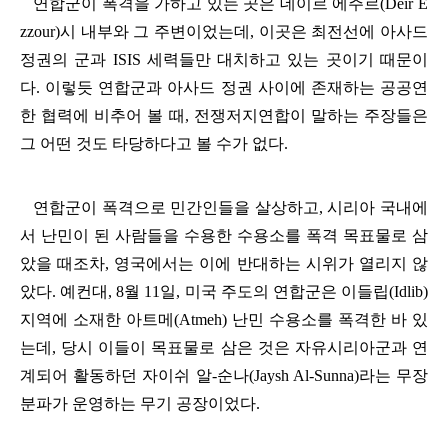
연합군이 폭격을 가하고 있는 곳은 데이르 에주르
(Deir E
zzour)
시 내부와 그 주변이었는데
,
이곳은 최전선에 아사드
정권의 군과
ISIS
세력들만 대치하고 있는 곳이기 때문이
다
.
이렇듯 연합군과 아사드 정권 사이에 존재하는 공공연
한 협력에 비추어 볼 때
,
전쟁저지연합이 말하는 주장들은
그 어떤 것도 타당하다고 볼 수가 없다
.
연합군이 폭격으로 민간인들을 살상하고
,
시리아 국내에
서 난민이 된 사람들을 수용한 수용소를 폭격 목표물로 삼
았을 때조차
,
영국에서는 이에 반대하는 시위가 열리지 않
았다
.
예컨대
, 8
월
11
일
,
미국 주도의 연합군은 이들립
(Idlib)
지역에 소재한 아트메
(Atmeh)
난민 수용소를 폭격한 바 있
는데
,
당시 이들이 목표물로 삼은 것은 자유시리아군과 연
계되어 활동하던 자이쉬 알
-
순나
(Jaysh Al-Sunna)
라는 무장
분파가 운영하는 무기 공장이었다
.