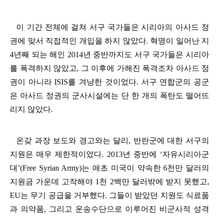
이 기간 전체에 걸쳐 서구 국가들은 시리아의 아사드 정
권에 맞서 직접적인 개입을 하지 않았다
.
혁명이 일어난 지
4
년째 되는 해인
2014
년 중반까지도 서구 국가들은 시리아
를 폭격하지 않았고
,
그 이후에 가해진 폭격조차 아사드 정
권이 아니라
ISIS
를 겨냥한 것이었다
.
서구 연합군의 공군
은 아사드 정권의 군사시설에는 단 한 개의 폭탄도 떨어뜨
리지 않았다
.
온갖 과장 보도와 경고와는 달리
,
반란군에 대한 서구의
지원은 매우 제한적이었다
. 2013
년 중반에
‘
자유시리아군
대
’(Free Syrian Army)
는 애초 미국이 약속한
6
천만 달러의
지원금 가운데 고작해야
1
천
2
백만 달러밖에 받지 못했고
,
EU
는 무기 공급을 거부했다
.
그들이 받았던 지원도 식료품
과 의약품
,
그리고 운송수단으로 이루어진 비군사적 성격