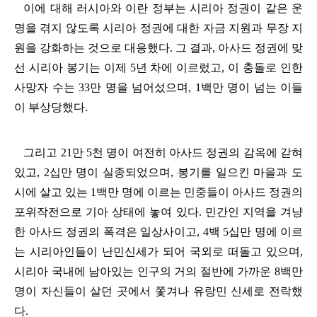
이에 대해 러시아와 이란 정부는 시리아 정권이 같은 운
명을 겪지 않도록 시리아 정권에 대한 자금 지원과 무장 지
원을 강화하는 것으로 대응했다
.
그 결과
,
아사드 정권에 맞
선 시리아 봉기는 이제
5
년 차에 이르렀고
,
이 충돌로 인한
사망자 수는
33
만 명을 넘어섰으며
, 1
백만 명이 넘는 이들
이 부상당했다
.
그리고
21
만
5
천 명이 여전히 아사드 정권의 감옥에 갇혀
있고
, 2
십만 명이 실종되었으며
,
봉기를 일으킨 마을과 도
시에 살고 있는
1
백만 명에 이르는 민중들이 아사드 정권의
포위작전으로 기아 상태에 놓여 있다
.
민간인 지역을 겨냥
한 아사드 정권의 폭격은 일상사이고
, 4
백
5
십만 명에 이르
는 시리아인들이 난민신세가 되어 국외로 떠돌고 있으며
,
시리아 국내에 남아있는 인구의 거의 절반에 가까운
8
백만
명이 자신들이 살던 곳에서 쫓겨나 유랑민 신세로 전락했
다
.