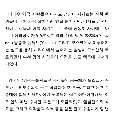
대다수 영국 사람들은 아사드 정권이 저지르는 잔학 행
위들에 대해 가끔 접하기만 했을 뿐이지만
,
아사드 정권이
벌이는 살육과 이를 지켜보는 무슬림 공동체 사이에는 아
무런 여과장치가 없었다
.
그 결과
,
매일 밤 알 자지라
(Al-Jaz
eera)
방송과 유튜브
(Youtube),
그리고 모스크에서 이루어지
는 설교를 통해 시리아에서 벌어지는 참상이 고스란히 폭
로되면서 수천 명의 사람들이 충격을 받고 행동에 나서게
되었다
.
영국의 많은 무슬림들은 자신들의 공동체와 모스크가 주
도하는 인도주의적 구호 작업과 원조 모금
,
그리고 원조 수
송대에 힘을 보탰다
.
이런 노력들은 실로 어마어마해서
,
이
로 인해 매년 수백만 파운드가 모금되었고
,
앰뷸런스와 식
료품
,
그리고 의약품과 의복 등을 실은 원조 수송대가 일 년