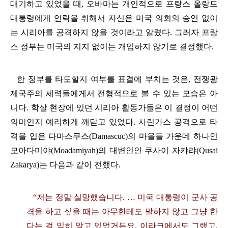
대기하고 있었을 때
,
오바마는 개인적으로 프랑스 올랑드
대통령에게 연락을 취해서 자신은 미국 의회의 승인 없이
는 시리아를 공격하지 않을 것이라고 알렸다
.
그러자 프랑
스 정부는 미국의 지지 없이는 개입하지 않기로 결정했다
.
한 정부를 타도할지 여부를 표결에 부치는 것은
,
전쟁광
제국주의 세력들에게서 전형적으로 볼 수 있는 모습은 아
니다
.
학살 현장에 있던 시리아 활동가들은 이 결정이 어떤
의미인지 예리하게 깨닫고 있었다
.
사린가스 공격으로 타
격을 입은 다마스쿠스
(Damascuc)
의 마을들 가운데 하나인
모아다미야
(Moadamiyah)
의 대변인인 쿠사이 자캬랴
(Qusai
Zakarya)
는 다음과 같이 전했다
.
“
저는 정말 실망했습니다
.
…
미국 대통령이 군사 공
격을 하고 싶을 때는 아무한테도 말하지 않고 그냥 한
다는 걸 익히 알고 있었거든요
.
이라크에서도 그랬고
,