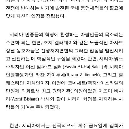
전쟁에 반대하는 시기에 발전된 국내 동맹세력들의 필요에
맞게 자신의 입장을 정립했다
.
시리아 민중들의 혁명에 찬성하는 아랍인들의 목소리는
주변화 되는 한편
,
조지 갤러웨이와 같은 노골적인 아사드
정권 옹호자들은 전쟁저지연합의 그러한 입장을 발전시키
고 선전하는 데 핵심적인 구실을 해왔다
.
반면
,
시리아 맑스
주의자인 야신 알
-
하즈 살레
(Yassin Al-Haj Saleh)
와 시리아
인권활동가인 라잔 자이투네
(Razan Zaitouneh),
그리고 팔
레스타인 지식인이자 이전에 크네세트
(
역자
:
이스라엘의
단원제 의회로서 최고 권력기관
)
의원이었던 아즈미 비샤
라
(Azmi Bishara)
박사와 같이 시리아 혁명을 지지하는 사
람들의 기여는 무시되었다
.
한편
,
시리아에서는 전국적으로 매주 금요일에 집회가