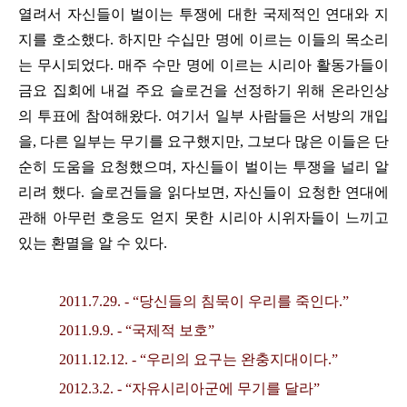
열려서 자신들이 벌이는 투쟁에 대한 국제적인 연대와 지
지를 호소했다
.
하지만 수십만 명에 이르는 이들의 목소리
는 무시되었다
.
매주 수만 명에 이르는 시리아 활동가들이
금요 집회에 내걸 주요 슬로건을 선정하기 위해 온라인상
의 투표에 참여해왔다
.
여기서 일부 사람들은 서방의 개입
을
,
다른 일부는 무기를 요구했지만
,
그보다 많은 이들은 단
순히 도움을 요청했으며
,
자신들이 벌이는 투쟁을 널리 알
리려 했다
.
슬로건들을 읽다보면
,
자신들이 요청한 연대에
관해 아무런 호응도 얻지 못한 시리아 시위자들이 느끼고
있는 환멸을 알 수 있다
.
2011.7.29. - “
당신들의 침묵이 우리를 죽인다
.”
2011.9.9. -
“
국제적 보호
”
2011.12.12. - “
우리의 요구는 완충지대이다
.”
2012.3.2. - “
자유시리아군에 무기를 달라
”