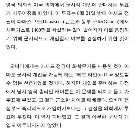
영국 의회와 미국 의회에서 군사적 개입에 반대하는 투표
가 이루어졌을 때였다
.
이 투표는
8
월
21
일 밤에 아사드 정
권이 다마스쿠스
(Damascus)
근교와 동부 구타
(Ghouta)
에서
사린가스로
1400
명을 학살하는 일이 벌어지자 이를 응징하
기 위해 군사적으로 개입할지 여부를 결정하기 위한 것이
었다
.
오바마에게는 아사드 정권이 화학무기를 사용한 것이 아
마도 군사적 개입을 가늠케 하는
“
레드 라인
(red line-
양보할
수 없는 선
)”
이었을 것이다
.
하지만 개입을 준비하는 과정
에서 당시 영국 총리인 캐머론은 이 문제를 의회로 들고 가
투표에 부쳤고
,
그 결과 근소한 차이로 패배했다
.
오바마 행
정부도 즉각적으로 개입하기보다는 그 결정을 의회에서 투
표에 부쳤다
.
이 역시 패배했고
,
그 결과 아무런 군사적 개
입도 이루어지지지 않았다
.