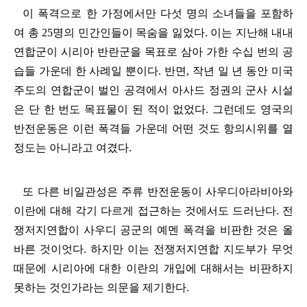
이 폭격으로 한 가정에서만 다섯 명의 소녀들을 포함하
여 총
25
명의 민간인들이 목숨을 잃었다
.
이는 지난해 내내
연합군이 시리아 반란군을 목표로 삼아 가한 수십 번의 공
습들 가운데 한 사례일 뿐이다
.
반면
,
작년 일 년 동안 미국
주도의 연합군이 벌인 공격에서 아사드 정권의 군사 시설
은 단 한 번도 목표물이 된 적이 없었다
.
그런데도 영국의
반전운동은 이런 폭격들 가운데 어떤 것도 항의시위를 열
정도는 아니라고 여겼다
.
또 다른 비일관성은 주류 반전운동이 사우디아라비아와
이란에 대해 각기 다르게 접근하는 것에서도 드러난다
.
전
쟁저지연합이 사우디 공군의 예멘 폭격을 비판한 것은 올
바른 것이엇다
.
하지만 이는 전쟁저지연합 지도부가 무엇
때문에 시리아에 대한 이란의 개입에 대해서는 비판하지
못하는 것인가라는 의문을 제기한다
.