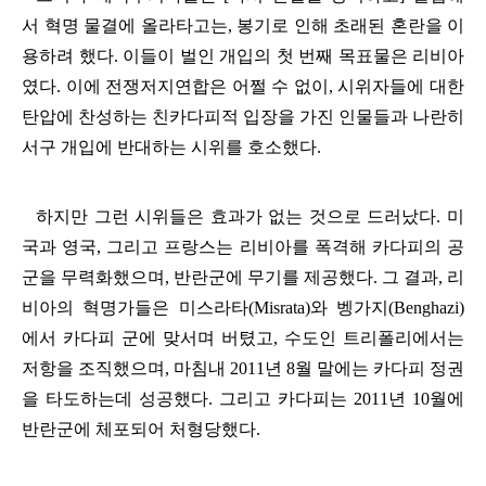
서 혁명 물결에 올라타고는
,
봉기로 인해 초래된 혼란을 이
용하려 했다
.
이들이 벌인 개입의 첫 번째 목표물은 리비아
였다
.
이에 전쟁저지연합은 어쩔 수 없이, 시위자들에 대한
탄압에 찬성하는 친카다피적 입장을 가진 인물들과 나란히
서구 개입에 반대하는 시위를 호소했다
.
하지만 그런 시위들은 효과가 없는 것으로 드러났다
.
미
국과 영국
,
그리고 프랑스는 리비아를 폭격해 카다피의 공
군을 무력화했으며
,
반란군에 무기를 제공했다
.
그 결과
,
리
비아의 혁명가들은 미스라타
(Misrata)
와 벵가지
(Benghazi)
에서 카다피 군에 맞서며 버텼고
,
수도인 트리폴리에서는
저항을 조직했으며
,
마침내
2011
년
8
월 말에는 카다피 정권
을 타도하는데 성공했다
.
그리고 카다피는
2011
년
10
월에
반란군에 체포되어 처형당했다
.