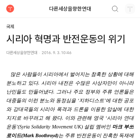
검색하기
다른세상을향한연대
티스토리
국제
시리아 혁명과 반전운동의 위기
다른세상을향한연대
2016. 9. 3. 10:46
많은 사람들이 시리아에서 벌어지는 참혹한 상황에 대해
분노하고 있다
.
시리아 내전은 수많은 사상자만이 아니라
난민들도 만들어냈다
.
그러나 주요 정부와 주류 언론들은
대중들의 이런 분노와 동정심을
‘
지하디스트
’
에 대한 공포
와 강대국들의 시리아 폭격과 드론을 이용한 암살에 대한
지지로 바꾸려고 해 왔다
.
이와 관련해 영국
‘
시리아 연대
운동
’(Syria Solidarity Movement UK)
설립 멤버인
마크 부쓰
로이드
(Mark Boothroyd)
는 주류 반전운동이 잔혹한 독재에