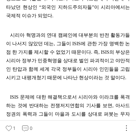
타났던 현상인
“
외국인 지하드주의자들
”
이 시리아에서는
국제적 이슈가 되었다
.
시리아 혁명과의 연대 캠페인에 대부분의 반전 활동가들
이 나서지 않았던 데는
,
그들이
ISIS
에 관한 가장 명백한 논
점 한 가지를 제시할 수 없었기 때문이다
.
즉
, ISIS
의 부상은
시리아 정부가 민중혁명을 상대로 벌인 파괴적이고 야만적
인 탄압과 함께 세계 각국 정부들이 시리아 인민들을 고립
시키고 내팽개쳤기 때문에 나타난 현상이라는 것 말이다
.
ISIS
문제에 대한 해결책으로서 시리아와 이라크를 폭격
하는 것에 반대하는 전쟁저지연합의 기사를 보면
,
아사드
정권의 폭력과 그들이 마을과 도시를 상대로 퍼붓는 무자
비한 폭격에 대해서는 일절 언급하지 않고 있다
.
하지만 이
1
0
과정에서 수만 명이 죽고
,
수백만 명의 시리아인들이 집을