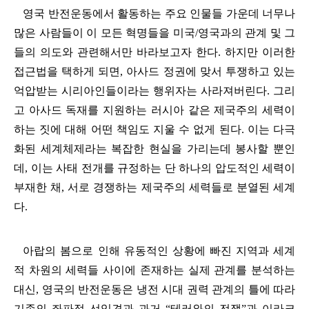
영국 반전운동에서 활동하는 주요 인물들 가운데 너무나
많은 사람들이 이 모든 혁명들을 미국
/
영국과의 관계 및 그
들의 의도와 관련해서만 바라보고자 한다
.
하지만 이러한
접근법을 택하게 되면
,
아사드 정권에 맞서 투쟁하고 있는
억압받는 시리아인들이라는 행위자는 사라져버린다
.
그리
고 아사드 독재를 지원하는 러시아 같은 제국주의 세력이
하는 짓에 대해 어떤 책임도 지울 수 없게 된다
.
이는 다극
화된 세계체제라는 복잡한 현실을 가리는데 봉사할 뿐인
데
,
이는 사태 전개를 규정하는 단 하나의 압도적인 세력이
부재한 채
,
서로 경쟁하는 제국주의 세력들로 분열된 세계
다
.
아랍의 봄으로 인해 유동적인 상황에 빠진 지역과 세계
적 차원의 세력들 사이에 존재하는 실제 관계를 분석하는
대신
,
영국의 반전운동은 냉전 시대 권력 관계의 틀에 따라
기존의 좌파적 선입견과 과거
“
테러와의 전쟁
”
과 이라크