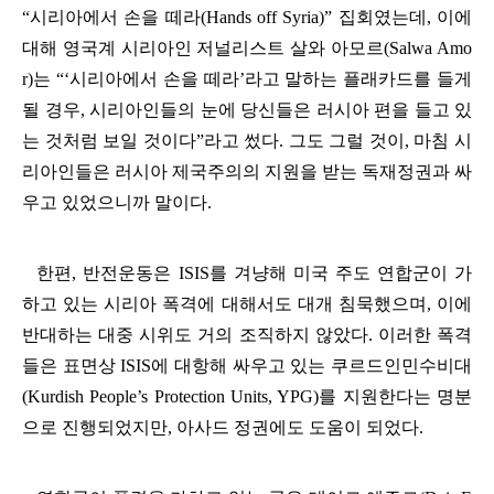
“
시리아에서 손을 떼라
(Hands off Syria)”
집회였는데
,
이에
대해 영국계 시리아인 저널리스트 살와 아모르
(Salwa Amo
r)
는
“‘
시리아에서 손을 떼라
’
라고 말하는 플래카드를 들게
될 경우
,
시리아인들의 눈에 당신들은 러시아 편을 들고 있
는 것처럼 보일 것이다
”
라고 썼다
.
그도 그럴 것이
,
마침 시
리아인들은 러시아 제국주의의 지원을 받는 독재정권과 싸
우고 있었으니까 말이다
.
한편
,
반전운동은
ISIS
를 겨냥해 미국 주도 연합군이 가
하고 있는 시리아 폭격에 대해서도 대개 침묵했으며
,
이에
반대하는 대중 시위도 거의 조직하지 않았다
.
이러한 폭격
들은 표면상
ISIS
에 대항해 싸우고 있는 쿠르드인민수비대
(Kurdish People’s Protection Units, YPG)
를 지원한다는 명분
으로 진행되었지만
,
아사드 정권에도 도움이 되었다
.