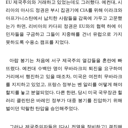
EU
제국주의와 거래하고 있었는데도 그러했다
.
예컨대
,
시
리아의 아사드 정권은 부시 집권기에
CIA
를 위해 이라크와
아프가니스탄에서 납치한 사람들을 감옥에 가두고 고문했
는가 하면
,
리비아의 카다피 정권은
EU
와의 협력 하에 이
민자들을 구금하고 그들이 지중해를 건너 유럽으로 가지
못하도록 수용소 캠프를 지었다
.
아랍 봉기는 처음에 서구 제국주의 열강들을 혼란에 빠
뜨렸다
.
예컨대 수백만 명이 무바라크의 퇴진을 요구하며
거리에서 행진하고 있을 때조차
,
미국은 여전히 무바라크
를 지지하고 있었고
,
프랑스 정부는 벤 알리를 어떻게 해야
할지를 놓고 분열되었다
.
다른 한편
,
당시 미국 국무장관 힐
러리 클린턴은 바레인 정부가 대중 봉기를 진압하기 위해
벌이던 악랄한 탄압을 승인해주었다
.
그러나 제국주의자들은
[
다시 전열을 정비하고
]
결집해