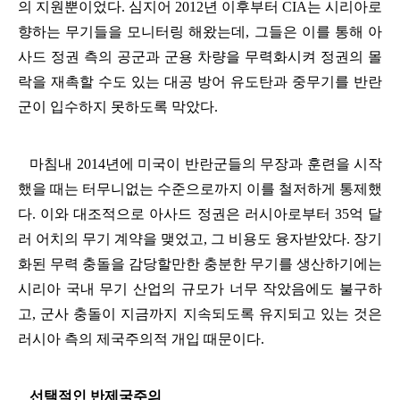
의 지원뿐이었다
.
심지어
2012
년 이후부터
CIA
는 시리아로
향하는 무기들을 모니터링 해왔는데
,
그들은 이를 통해 아
사드 정권 측의 공군과 군용 차량을 무력화시켜 정권의 몰
락을 재촉할 수도 있는 대공 방어 유도탄과 중무기를 반란
군이 입수하지 못하도록 막았다
.
마침내
2014
년에 미국이 반란군들의 무장과 훈련을 시작
했을 때는 터무니없는 수준으로까지 이를 철저하게 통제했
다
.
이와 대조적으로 아사드 정권은 러시아로부터
35
억 달
러 어치의 무기 계약을 맺었고
,
그 비용도 융자받았다
.
장기
화된 무력 충돌을 감당할만한 충분한 무기를 생산하기에는
시리아 국내 무기 산업의 규모가 너무 작았음에도 불구하
고
,
군사 충돌이 지금까지 지속되도록 유지되고 있는 것은
러시아 측의 제국주의적 개입 때문이다
.
선택적인 반제국주의