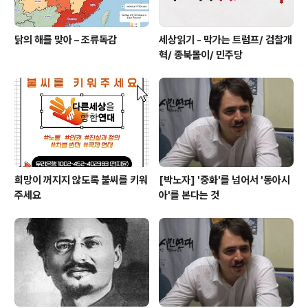
닭의 해를 맞아 – 조류독감
세상읽기 - 막가는 트럼프/ 검찰개
혁/ 종북몰이/ 민주당
희망이 꺼지지 않도록 불씨를 키워
[박노자] '중화'를 넘어서 '동아시
주세요
아'를 본다는 것