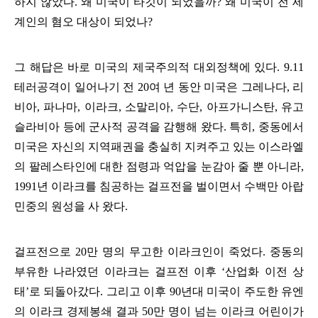
하지 않았다
.
왜 미국이 타깃이 되었을까
?
왜 미국이 전 세
계인의 혐오 대상이 되었나
?
그 해답은 바로 미국의 제국주의적 대외정책에 있다
. 9.11
테러공격이 일어나기 전
20
여 년 동안 미국은 그레나다
,
리
비아
,
파나마
,
이라크
,
소말리아
,
수단
,
아프가니스탄
,
유고
슬라비아 등에 군사적 공격을 감행해 왔다
.
특히
,
중동에서
미국은 자신의 지역패권을 충실히 지켜주고 있는 이스라엘
의 팔레스타인에 대한 점령과 억압을 눈감아 줄 뿐 아니라
,
1991
년 이라크를 침공하는 걸프전을 벌이면서 수백만 아랍
민중의 원성을 사 왔다
.
걸프전으로
20
만 명의 무고한 이라크인이 죽었다
.
중동의
부유한 나라였던 이라크는 걸프전 이후
‘
산업화 이전 상
태
’
로 되돌아갔다
.
그리고 이후
90
년대 미국이 주도한 유엔
의 이라크 경제봉쇄 결과
50
만 명이 넘는 이라크 어린이가