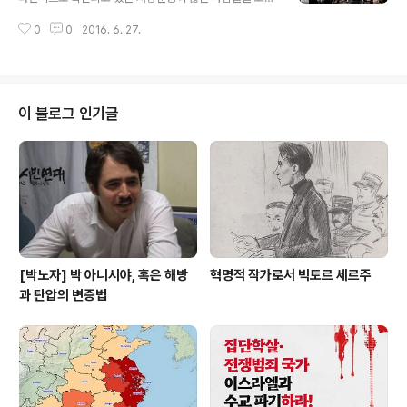
을 주지 못했다며 분석과 주장을 제시한다. 비록 영국 반전
하며 국제적인 관심을 끌어 왔다. 이에 대해 레옹 크레미유
운동 내에서 논쟁과 비판의 맥락에서 쓰였지만, 이 글은 복
0
0
2016. 6. 27.
(Leon Crémieux)가 배경을 설명한다. 그는 프랑스 연대
잡하게 얽힌 시리아 상황을 이해하고 해법을 찾는 데 도움
노총(Solidaires trade-union federation: Union sy
이 될 것이다. ..
ndicale Solidaires)과 반자본주의 신당(Nouveau Par
ti Anticapitaliste: NPA)에서 활동하고 있으며 트로츠키
주의 국제조직인 ‘제4인터내셔널’의 집행국원이다. 까다롭
이 블로그 인기글
게 쓰여진 글을 프랑스어 원문까지 대조하며 정성껏 번역
하고 꼼꼼한 역주까지 달아주신 김민재 동지에게 크게 감
사드린다.] 출처: https://rs21.org.uk/2016/06/02/10
985/ 광..
[박노자] 박 아니시야, 혹은 해방
혁명적 작가로서 빅토르 세르주
과 탄압의 변증법