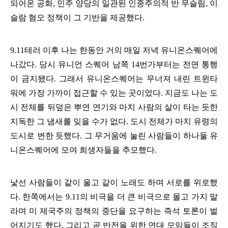
되어온 공화
,
민주 양당의 일관된 인종주의적 반 무슬림
,
이
슬람 혐오 정책이 그 기반을 제공했다
.
9.11
테러 이후 나는 한동안 거의 매일 저녁 유니온스퀘어에
나갔다
.
당시 유니언 스퀘어 남쪽
14
번가부터는 전면 통행
이 금지됐다
.
그래서 유니온스퀘어는 무너져 내린 트윈타
워에 가장 가까이 접근할 수 있는 곳이었다
.
지금도 나는 도
시 전체를 뒤덮은 뿌연 연기와 마치 사람의 살이 타는 듯한
지독한 그 냄새를 잊을 수가 없다
.
도시 전체가 마치 유령의
도시로 변한 듯했다
.
그 무거움에 눌린 사람들이 하나둘 유
니온스퀘어에 모여 희생자들을 추모했다
.
낯선 사람들이 같이 울고 같이 노래도 하며 서로를 위로했
다
.
한쪽에서는
9.11
의 비극을 더 큰 비극으로 몰고 가지 말
라며 미 제국주의 정책의 중단을 요구하는 즉석 토론이 벌
어지기도 했다
.
그리고 곧 반전을 위한 연대 모임들이 조직