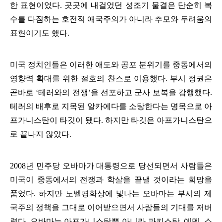
한 표현이었다
.
곳곳에 내걸었던 성조기 물결은 단순히 복
수를 다짐하는 호전적 애국주의가 아니라 추모와 두려움의
표현이기도 했다
.
미국 정치인들은 이러한 애도와 공포 분위기를 중동에서의
영향력 확대를 위한 절호의 찬스로 이용했다
.
부시 정권은
곧바로
‘
테러와의 전쟁
’
을 선포하고 군사 보복을 감행했다
.
테러의 배후로 지목된 알카에다를 소탕한다는 명목으로 아
프가니스탄이 타깃이 됐다
.
하지만 타깃은 아프가니스탄으
로 끝나지 않았다
.
2008
년 민주당 오바마가 대통령으로 당선되면서 사람들은
미국이 중동에서의 전쟁과 학살을 끝낼 것이라는 희망을
품었다
.
하지만 노벨평화상에 빛나는 오바마는 부시의 제
국주의 정책을 그대로 이어받으면서 사람들의 기대를 저버
렸다
.
오바마는 아프가니스탄뿐 아니라 파키스탄
,
예멘
,
소