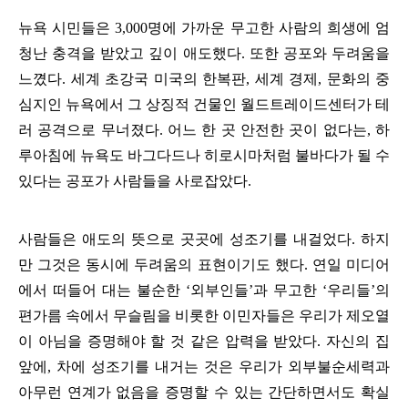
뉴욕 시민들은
3,000
명에 가까운 무고한 사람의 희생에 엄
청난 충격을 받았고 깊이 애도했다
.
또한 공포와 두려움을
느꼈다
.
세계 초강국 미국의 한복판
,
세계 경제
,
문화의 중
심지인 뉴욕에서 그 상징적 건물인 월드트레이드센터가 테
러 공격으로 무너졌다
.
어느 한 곳 안전한 곳이 없다는
,
하
루아침에 뉴욕도 바그다드나 히로시마처럼 불바다가 될 수
있다는 공포가 사람들을 사로잡았다
.
사람들은 애도의 뜻으로 곳곳에 성조기를 내걸었다
.
하지
만 그것은 동시에 두려움의 표현이기도 했다
.
연일 미디어
에서 떠들어 대는 불순한
‘
외부인들
’
과 무고한
‘
우리들
’
의
편가름 속에서 무슬림을 비롯한 이민자들은 우리가 제오열
이 아님을 증명해야 할 것 같은 압력을 받았다
.
자신의 집
앞에
,
차에 성조기를 내거는 것은 우리가 외부불순세력과
아무런 연계가 없음을 증명할 수 있는 간단하면서도 확실