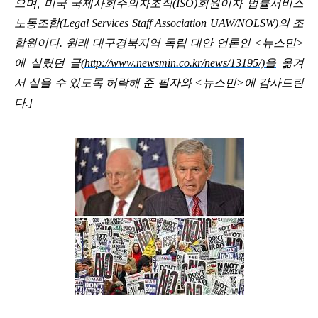
으며
,
미국 국제사회주의자조직
(ISO)
회원이자 법률서비스
노동조합
(Legal Services Staff Association UAW/NOLSW)
의 조
합원이다
.
원래 대구경북지역 독립 대안 언론인
<
뉴스민
>
에 실렸던 글
(
http://www.newsmin.co.kr/news/13195/)
을
옮겨
서 실을 수 있도록 허락해 준 필자와
<
뉴스민
>
에 감사드린
다
.]