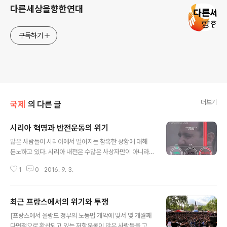
다른세상을향한연대
구독하기
더보기
국제
의 다른 글
시리아 혁명과 반전운동의 위기
글 내용
많은 사람들이 시리아에서 벌어지는 참혹한 상황에 대해
분노하고 있다. 시리아 내전은 수많은 사상자만이 아니라
난민들도 만들어냈다. 그러나 주요 정부와 주류 언론들은
1
0
2016. 9. 3.
대중들의 이런 분노와 동정심을 ‘지하디스트’에 대한 공포
와 강대국들의 시리아 폭격과 드론을 이용한 암살에 대한
지지로 바꾸려고 해 왔다. 이와 관련해 영국 ‘시리아 연대
최근 프랑스에서의 위기와 투쟁
운동’(Syria Solidarity Movement UK) 설립 멤버인 마
글 내용
크 부쓰로이드(Mark Boothroyd)는 주류 반전운동이 잔
[프랑스에서 올랑드 정부의 노동법 개악에 맞서 몇 개월째
혹한 독재에 맞서 투쟁하는 시리아 혁명가들에게 별 도움
다면적으로 확산되고 있는 저항운동이 많은 사람들을 고무