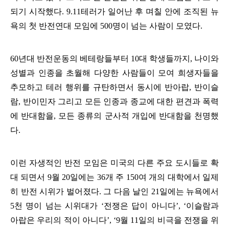
되기 시작했다
. 9.11
테러가 일어난 후 며칠 안에 조직된 뉴
욕의 첫 반전연대 모임에
500
명이 넘는 사람이 모였다
.
60
년대 반전운동의 베테랑들부터
10
대 학생들까지
,
나이와
성별과 인종을 초월해 다양한 사람들이 모여 희생자들을
추모하고 테러 행위를 규탄하면서 동시에 반아랍
,
반이슬
람
,
반이민자 그리고 모든 인종과 종교에 대한 편견과 폭력
에 반대함을
,
모든 종류의 군사적 개입에 반대함을 천명했
다
.
이런 자생적인 반전 모임은 미국의 다른 주요 도시들로 확
대 되면서
9
월
20
일에는
36
개 주
150
여 개의 대학에서 일제
히 반전 시위가 벌어졌다
.
그 다음 날인
21
일에는 뉴욕에서
5
천 명이 넘는 시위대가
‘
전쟁은 답이 아니다
’, ‘
이슬람과
아랍은 우리의 적이 아니다
’, ‘9
월
11
일의 비극을 전쟁을 위