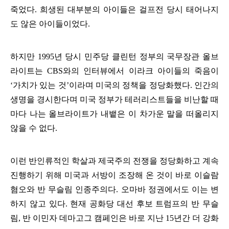
죽었다
.
희생된 대부분의 아이들은 걸프전 당시 태어나지
도 않은 아이들이었다
.
하지만
1995
년 당시 민주당 클린턴 정부의 국무장관 올브
라이트는
CBS
와의 인터뷰에서 이라크 아이들의 죽음이
‘
가치가 있는 것
’
이라며 미국의 정책을 정당화했다
.
인간의
생명을 경시한다며 미국 정부가 테러리스트들을 비난할 때
마다 나는 올브라이트가 내뱉은 이 차가운 말을 떠올리지
않을 수 없다
.
이런 반인류적인 학살과 제국주의 전쟁을 정당화하고 계속
진행하기 위해 미국과 서방이 조장해 온 것이 바로 이슬람
혐오와 반 무슬림 인종주의다
.
오마바 정권에서도 이는 변
하지 않고 있다
.
현재 공화당 대선 후보 트럼프의 반 무슬
림
,
반 이민자 데마고그 캠페인은 바로 지난
15
년간 더 강화