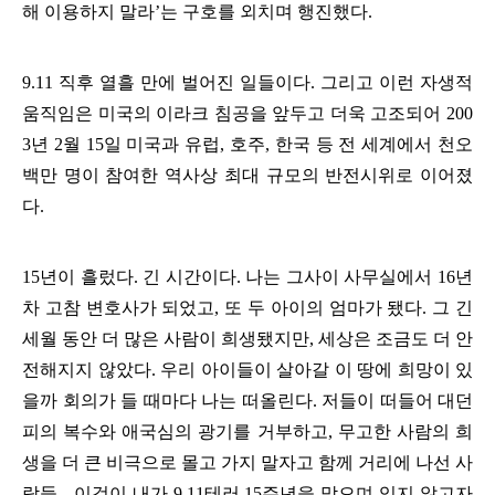
해 이용하지 말라
’
는 구호를 외치며 행진했다
.
9.11
직후 열흘 만에 벌어진 일들이다
.
그리고 이런 자생적
움직임은 미국의 이라크 침공을 앞두고 더욱 고조되어
200
3
년
2
월
15
일 미국과 유럽
,
호주
,
한국 등 전 세계에서 천오
백만 명이 참여한 역사상 최대 규모의 반전시위로 이어졌
다
.
15
년이 흘렀다
.
긴 시간이다
.
나는 그사이 사무실에서
16
년
차 고참 변호사가 되었고
,
또 두 아이의 엄마가 됐다
.
그 긴
세월 동안 더 많은 사람이 희생됐지만
,
세상은 조금도 더 안
전해지지 않았다
.
우리 아이들이 살아갈 이 땅에 희망이 있
을까 회의가 들 때마다 나는 떠올린다
.
저들이 떠들어 대던
피의 복수와 애국심의 광기를 거부하고
,
무고한 사람의 희
생을 더 큰 비극으로 몰고 가지 말자고 함께 거리에 나선 사
람들
-
이것이 내가
9.11
테러
15
주년을 맞으며 잊지 않고자