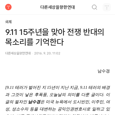
검색하기
다른세상을향한연대
티스토리
국제
9.11 15주년을 맞아 전쟁 반대의
목소리를 기억한다
다른세상을향한연대
2016. 9. 20. 11:02
남수경
[9.11
테러가 벌어진 지
15
년이 지난 지금
, 9.11
테러의 배경
과 그것이 낳은 후폭풍
,
오늘날의 의미를 다룬 글이다
.
이
글의 필자인
남수경
은 미국 뉴욕에서 도시빈민
,
이주민
,
여
성
,
성소수자 등을 대변하는 공익인권변호사로 일하고 있