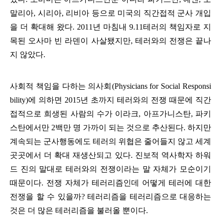
말리아
,
시리아
,
리비아 등으로 미국의 직간접적 군사 개입
을 더 확대해 왔다
. 2011
년 마침내
9.11
테러의 책임자로 지
목된 오사마 빈 라덴이 사살됐지만
,
테러와의 전쟁은 끝나
지 않았다
.
사회적 책임을 다하는 의사회
(Physicians for Social Responsi
bility)
에 의하면
2015
년 초까지 테러와의 전쟁 때문에 직간
접적으로 희생된 사람의 수가 이라크
,
아프가니스탄
,
파키
스탄에서만
2
백만 명 가까이 되는 것으로 추산된다
.
하지만
계속되는 군사행동에도 테러의 위협은 줄어들지 않고 세계
곳곳에서 더 확대 재생산되고 있다
.
진보적 역사학자 하워
드 진의 말대로 테러와의 전쟁이라는 말 자체가 모순이기
때문이다
.
전쟁 자체가 테러리즘인데 어떻게 테러에 대한
전쟁을 할 수 있을까
?
테러리즘을 테러리즘으로 대응하는
것은 더 많은 테러리즘을 불러올 뿐이다
.