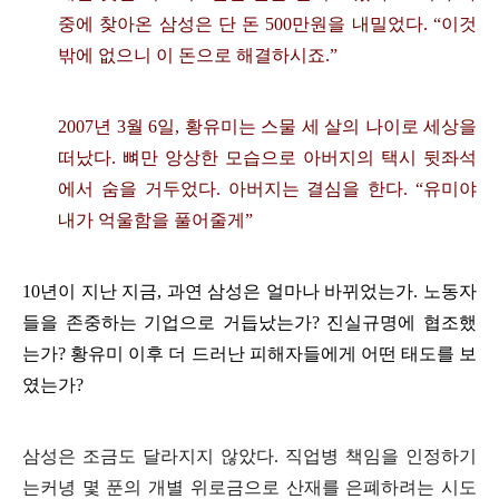
중에 찾아온 삼성은 단 돈
500
만원을 내밀었다
. “
이것
밖에 없으니 이 돈으로 해결하시죠
.”
2007
년
3
월
6
일
,
황유미는 스물 세 살의 나이로 세상을
떠났다
.
뼈만 앙상한 모습으로 아버지의 택시 뒷좌석
에서 숨을 거두었다
.
아버지는 결심을 한다
. “
유미야
내가 억울함을 풀어줄게
”
10
년이 지난 지금
,
과연 삼성은 얼마나 바뀌었는가
.
노동자
들을 존중하는 기업으로 거듭났는가
?
진실규명에 협조했
는가
?
황유미 이후 더 드러난 피해자들에게 어떤 태도를 보
였는가
?
삼성은 조금도 달라지지 않았다
.
직업병 책임을 인정하기
는커녕 몇 푼의 개별 위로금으로 산재를 은폐하려는 시도