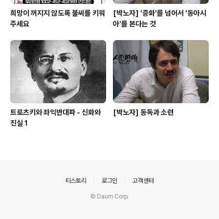
희망이 꺼지지 않도록 불씨를 키워
[박노자] '중화'를 넘어서 '동아시
주세요
아'를 본다는 것
트로츠키와 좌익반대파 - 신화와
[박노자] 동독과 소련
진실 1
의안내
티스토리
로그인
고객센터
© Daum Corp.