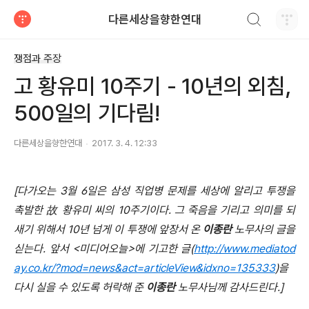
검색하기
다른세상을향한연대
티스토리
쟁점과 주장
고 황유미 10주기 - 10년의 외침,
500일의 기다림!
다른세상을향한연대
2017. 3. 4. 12:33
[
다가오는
3
월
6
일은 삼성 직업병 문제를 세상에 알리고 투쟁을
촉발한
故
황유미 씨의
10
주기이다
.
그 죽음을 기리고 의미를 되
새기 위해서
10
년 넘게 이 투쟁에 앞장서 온
이종란
노무사의 글을
싣는다
.
앞서
<
미디어오늘
>
에 기고한 글
(
http://www.mediatod
ay.co.kr/?mod=news&act=articleView&idxno=135333
)
을
다시 실을 수 있도록 허락해 준
이종란
노무사님께 감사드린다
.]