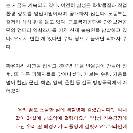
는 지금도 계속되고 있다
.
여전히 삼성은 화학물질과 작업
환경 정보를 영업비밀이라며 공개하지 않는다
.
노동부는
철저히 삼성 편을 들고 있다
.
근로복지공단은 안전보건공
단의 엉터리 역학조사를 거쳐 산재 불승인을 남발하고 있
다
.
오로지 변한 게 있다면 수백 명으로 늘어난 피해자 수
다
.
황유미씨 사연을 접하고
2007
년
11
월 반올림이 만들어 진
후
,
또 다른 피해자들을 찾아나섰다
.
제보는 수원
,
기흥을
넘어 천안
,
군산
,
화순
,
영덕
,
춘천 등 전국 방방곡곡에서 이
어졌다
.
“
우리 딸도 스물한 살에 백혈병에 걸렸습니다
”, “
막내
딸이
24
살에 난소암에 걸렸어요
.”, “
삼성 기흥공장에
다닌 우리 딸 혜경이가 뇌종양에 걸렸어요
”, “3
라인에