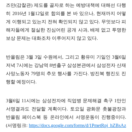
즈만
(
감찰관
)
제도를 골자로 하는 예방대책에 대해선 다행
히
2016
년
1
월
12
일로 합의를 본 바 있으나
,
현재까지 어떻
게 이행되고 있는지 전혀 확인되지 않고 있다
.
무엇보다 피
해자들에게 절실한 진심어린 공개 사과
,
배제 없고 투명한
보상 문제는 대화조차 이루어지지 않고 있다
.
반올림은
3
월
3
일 수원에서
,
그리고 황유미 기일인
3
월
6
일
저녁
7
시에는 강남역
8
번출구 삼성본관에서 삼성전자 산재
사망노동자
79
명의 추모 행사를 가진다
.
방진복 행진도 진
행할 예정이다
.
3
월
6
일
11
시에는 삼성전자에 직업병 문제해결 촉구
1
만인
서명결과도 전달할 계획이다
.
토요일 광화문 촛불광장과
반올림 페이스북 등 온라인에서 서명운동이 진행중이다
.
(
서명링크
:
https://docs.google.com/forms/d/1PmetRpj_hZBsAz