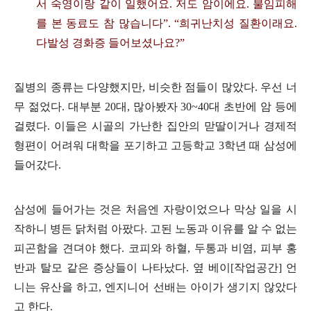
서 숙영이랑 같이 일했어요
.
저도 암이에요
.
불임피해
를 본 동료도 참 많습니다
”. “
희귀난치성 질환이래요
.
다발성 경화증 들어보셨나요
?”
질병의 종류는 다양했지만
,
비슷한 점들이 많았다
.
우선 너
무 젊었다
.
대부분
20
대
,
많아봤자
30~40
대 초반에 암 등에
걸렸다
.
이들은 시골의 가난한 집안의 맏딸이거나 경제적
형편이 어려워 대학을 포기하고 고등학교
3
학년 때 삼성에
들어갔다
.
삼성에 들어가는 것은 처음엔 자랑이었으나 막상 일을 시
작하니 병든 닭처럼 아팠다
.
고된 노동과 이유를 알 수 없는
피곤함을 견뎌야 했다
.
코피와 하혈
,
두통과 비염
,
피부 홍
반과 탈모 같은 증상들이 나타났다
.
옆 베이
[
작업공간
]
언
니는 유산을 하고
,
엔지니어 선배는 아이가 생기지 않았다
고 한다
.