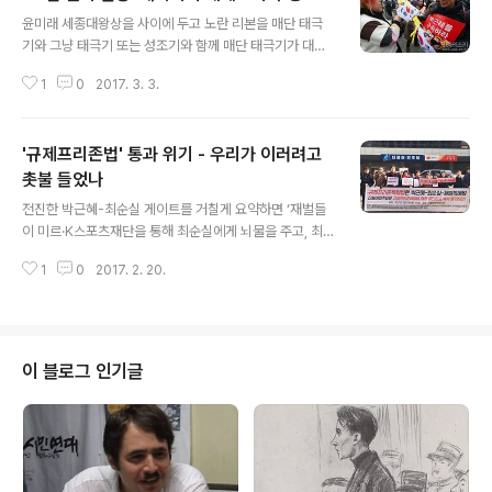
글 내용
윤미래 세종대왕상을 사이에 두고 노란 리본을 매단 태극
기와 그냥 태극기 또는 성조기와 함께 매단 태극기가 대치
했다. 언론은 대체로 '둘로 나뉜 3·1절'이라고 이 풍경을 보
1
0
2017. 3. 3.
도했고 일부 보수 언론은 촛불도 태극기도 자중하고 결과
에 승복해야 한다고 훈계했다. 누가 보면 박근혜가 탄핵감
인지 아닌지 애매한 문제로 소추됐고 여론이 50:50으로
'규제프리존법' 통과 위기 - 우리가 이러려고
갈리는 줄 오해할 지경이다. 언론이 기계적 중립의 외양 아
래서 이런 방식으로 현실을 왜곡하는 경향은 하루이틀 일
촛불 들었나
글 내용
이 아니지만 매번 똑같이 유감스럽다. 그래도 비례의 문제
전진한 박근혜-최순실 게이트를 거칠게 요약하면 ‘재벌들
를 빼고 본다면 3·1절과 태극기의 의미를 둘러싼 전선이 생
이 미르·K스포츠재단을 통해 최순실에게 뇌물을 주고, 최
긴 것은 사실이고 이것은 판단과 대응을 필요로 하는 문제
순실과 그의 아바타 박근혜 대통령이 재벌들에게 부당한
이기 때문에 지난 이틀간 했던 생각들을 짧게 정리해보았
1
0
2017. 2. 20.
특혜를 준 사건’이다. 정부가 이재용 경영승계를 위해 국민
다. 태극기가 휘날리고 애국가가 울려퍼지..
연금 수천억원을 내버린 일이 대표적이다. 재벌들은 돈 뜯
긴 피해자인척 했지만 이제 뇌물을 주고받은 공범이라는
것이 상식이 됐다. 그런데 심각한 부패권력-재벌기업 커넥
션이 또 있다. 바로 ‘규제프리존법’ 거래다. 재벌들이 이 법
이 블로그 인기글
을 위해 박근혜-최순실에 수천억을 쏟아 부었고, 이제 그
대가를 받아내려는 참인데 크게 알려지지 않고 있다. 내용
으로 봐도 ‘규제완화’ 정책이 그렇듯 국민들 대다수의 삶을
망가뜨릴 법이다. 그런데 야당이 협조해 곧 이 법이 처리될
가능성이 크다는 이야기가 들린다. 다..