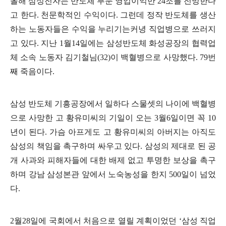
올해 삼성전자는 반도체 부문 영업이익만
24
조를 전망한다
고 한다
.
천문학적인 수익이다
.
그런데 정작 반도체를 생산
하는 노동자들은 수익을 누리기는커녕 직업병으로 쓰러지
고 있다
.
지난
1
월
14
일에는 삼성반도체 화성공장의 협력업
체 소속 노동자 김기철님
(32)
이 백혈병으로 사망했다
. 79
번
째 죽음이다
.
삼성 반도체 기흥공장에서 일하다 스물셋의 나이에 백혈병
으로 사망한 고 황유미씨의 기일이 오는
3
월
6
일이면 꼭
10
년이 된다
.
가슴 아프게도 고 황유미씨의 아버지는 아직도
삼성의 책임을 촉구하며 싸우고 있다
.
삼성의 제대로 된 공
개 사과와 피해자들에 대한 배제 없고 투명한 보상을 촉구
하며 강남 삼성본관 앞에서 노숙농성을 한지
500
일이 넘었
다
.
2
월
28
일에 국회에서 처음으로 열릴 계획이었던
‘
삼성 직업