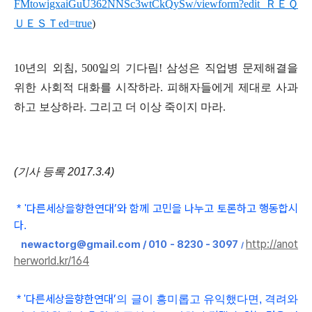
FMtowigxaiGuU362NNSc3wtCkQySw/viewform?edit_
ＲＥＱ
ＵＥＳＴ
ed=true
)
10
년의 외침
, 500
일의 기다림
!
삼성은 직업병 문제해결을
위한 사회적 대화를 시작하라
.
피해자들에게 제대로 사과
하고 보상하라
.
그리고 더 이상 죽이지 마라
.
(기사 등록 2017.3.4)
다른세상을향한연대
’와 함
께 고민을 나누고 토론하고 행동합시
*
'
다
.
http://anot
newactorg@gmail.com / 010 - 8230 - 3097
/
herworld.kr/164
다른세상을향한연대
’
*
'
의 글이 흥미롭고
유익했다면, 격려와