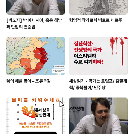
[박노자] 박 아니시야, 혹은 해방
혁명적 작가로서 빅토르 세르주
과 탄압의 변증법
닭의 해를 맞아 – 조류독감
세상읽기 - 막가는 트럼프/ 검찰개
혁/ 종북몰이/ 민주당