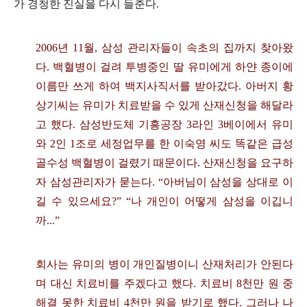
가 경청한 진실을 다시 들춘다
.
2006
년
11
월
,
삼성 관리자들이 속초의 집까지 찾아왔
다
.
백혈병이 걸려 투병중인 딸 유미에게 하얀 종이에
이름만 쓰게 하여 백지사직서를 받아갔다
.
아버지 황
상기씨는 유미가 치료받을 수 있게 산재신청을 해달라
고 했다
.
삼성반도체 기흥공장
3
라인
3
베이에서 유미
와
2
인
1
조로 세정업무를 한 이숙영 씨도 똑같은 급성
골수성 백혈병이 걸렸기 때문이다
.
산재신청을 요구하
자 삼성관리자가 묻는다
. “
아버님이 삼성을 상대로 이
길 수 있으세요
?” “
나 개인이 어떻게 삼성을 이깁니
까
...”
회사는 유미의 병이 개인질병이니 산재처리가 안된다
며 대신 치료비를 주겠다고 했다
.
치료비
8
천만 원 중
해결 못한 치료비
4
천만 원을 받기로 했다
.
그러나 나