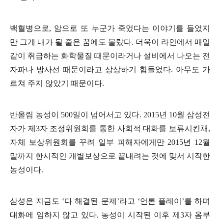
백혈병으로
,
암으로 또 누군가 죽었다는 이야기를 들었지
만 그게 내가 될 줄은 꿈에도 몰랐다
.
더욱이 라인에서 매일
같이 취급하는 화학물질 때문이라거나 설비에서 나오는 전
자파나 방사선 때문이라고 상상하기 힘들었다
.
아무도 가
르쳐 주지 않았기 때문이다
.
반올림 농성이
500
일이 넘어서고 있다
. 2015
년
10
월 삼성전
자가 제
3
자 조정위원회를 통한 사회적 대화를 보류시킨채
,
자체 보상위원회를 꾸려 일부 피해자에게만
2015
년
12
월
말까지 한시적인 개별보상으로 끝내려는 것에 맞서 시작한
농성이다
.
삼성은 지금도
‘
다 해결된 문제
’
라고
‘
언론 플레이
’
를 하며
대화에 임하지 않고 있다
.
농성이 시작된 이후 제
3
자 옴부