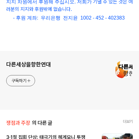
기댈 수 있는 것은 여
지지 차원에서 후원해 주십시오. 저희가
러분의 지지와 후원밖에 없습니다.
- 후원 계좌: 우리은행 전지윤 1002 - 452 - 402383
로그 정보
다른세상을향한연대
구독하기
더보기
쟁점과 주장
의 다른 글
3·1절 집회 단상: 태극기의 헤게모니 투쟁