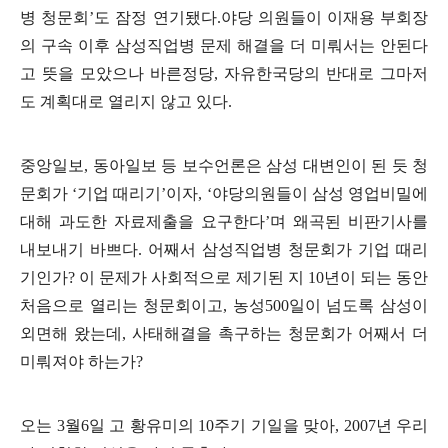
병 청문회
’
도 잠정 연기됐다
.
야당 의원들이 이재용 부회장
의 구속 이후 삼성직업병 문제 해결을 더 미뤄서는 안된다
고 뜻을 모았으나 바른정당
,
자유한국당의 반대로 그마저
도 계획대로 열리지 않고 있다
.
중앙일보
,
동아일보 등 보수언론은 삼성 대변인이 된 듯 청
문회가
‘
기업 때리기
’
이자
, ‘
야당의원들이 삼성 영업비밀에
대해 과도한 자료제출을 요구한다
’
며 왜곡된 비판기사를
내보내기 바쁘다
.
어째서 삼성직업병 청문회가 기업 때리
기인가
?
이 문제가 사회적으로 제기된 지
10
년이 되는 동안
처음으로 열리는 청문회이고
,
농성
500
일이 넘도록 삼성이
외면해 왔는데
,
사태해결을 촉구하는 청문회가 어째서 더
미뤄져야 하는가
?
오는
3
월
6
일 고 황유미의
10
주기 기일을 맞아
, 2007
년 우리