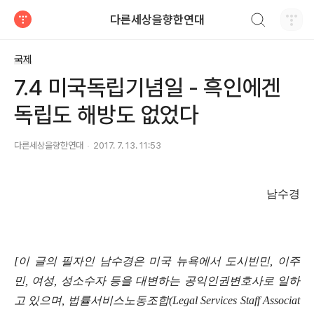
검색하기
다른세상을향한연대
티스토리
국제
7.4 미국독립기념일 - 흑인에겐
독립도 해방도 없었다
다른세상을향한연대
2017. 7. 13. 11:53
남수경
[이 글의 필자인 남수경은 미국 뉴욕에서 도시빈민, 이주
민, 여성, 성소수자 등을 대변하는 공익인권변호사로 일하
고 있으며, 법률서비스노동조합(Legal Services Staff Associat