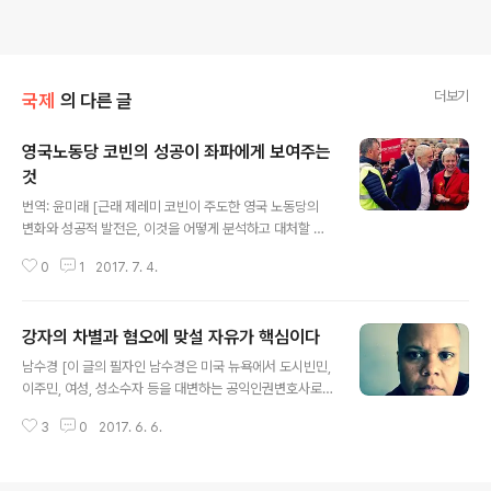
더보기
국제
의 다른 글
영국노동당 코빈의 성공이 좌파에게 보여주는
것
글 내용
번역: 윤미래 [근래 제레미 코빈이 주도한 영국 노동당의
변화와 성공적 발전은, 이것을 어떻게 분석하고 대처할 것
인지에 대해 국제적 급진좌파들 사이에서 여러 가지 논쟁
0
1
2017. 7. 4.
을 불러일으키고 있다. 아래 닐 데이비슨(Neil Davidson)
의 인터뷰는 관련해서 이런 현상을 어떻게 바라보고 어떤
식으로 개입하는 게 가장 효과적일지, 오늘날 필요한 좌파
강자의 차별과 혐오에 맞설 자유가 핵심이다
의 전술과 조직 형태는 어떠해야 하는지 고민을 발전시키
글 내용
기에 도움이 될 인터뷰이다. 원래 전반부에 지난 영국 총선
남수경 [이 글의 필자인 남수경은 미국 뉴욕에서 도시빈민,
결과에 대한 자세한 평가를 담고 있었지만, 앞서 나온 좌파
이주민, 여성, 성소수자 등을 대변하는 공익인권변호사로
들의 평가들과 겹친다고 봐서 그 부분은 굳이 번역하지 않
일하고 있으며, 법률서비스노동조합(Legal Services St
았고 후반부만 번역했다. 닐 데이비슨은 저명한 마르크스
3
0
2017. 6. 6.
aff Association UAW/NOLSW)의 조합원이다. 대구경
주의 역사학자로서 영국의 ‘21세기 혁명적 사회주의’(rev
북지역 독립 대안 언론인 에 실렸던 글(http://www.new
olutionary social..
smin.co.kr/news/21174/)을 다시 옮겨서 실을 수 있도