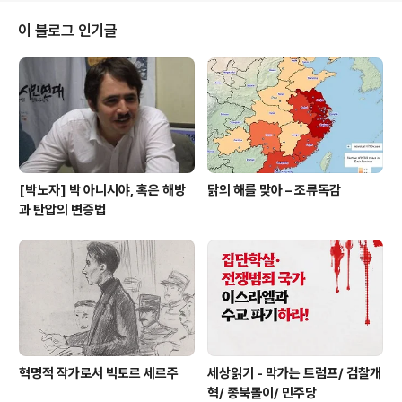
록 허락해 준 필자와에 감사드린다.] "여기서 내려! 이 나라
에서 나가! 세금도 안 내는 것들이!” 지난 5월 26일 오후,
이 블로그 인기글
오리건 주 최대 도시인 포틀랜드의 한 통근열차 안에서 갑
자기 한 남자가 고함을 질렀다. 메모리얼 데이(미국의 현충
일, 군사작전에서 사망한 사람들을 기리는 날로 매년 5월
마지막 주 월요일이다) 연휴를 맞아 ..
[박노자] 박 아니시야, 혹은 해방
닭의 해를 맞아 – 조류독감
과 탄압의 변증법
혁명적 작가로서 빅토르 세르주
세상읽기 - 막가는 트럼프/ 검찰개
혁/ 종북몰이/ 민주당