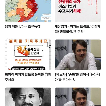
닭의 해를 맞아 – 조류독감
세상읽기 - 막가는 트럼프/ 검찰개
혁/ 종북몰이/ 민주당
희망이 꺼지지 않도록 불씨를 키워
[박노자] '중화'를 넘어서 '동아시
주세요
아'를 본다는 것