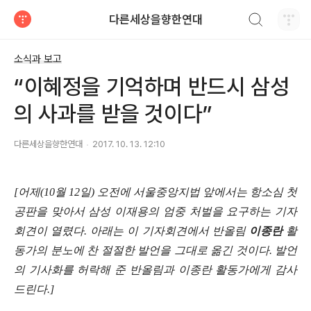
검색하기
다른세상을향한연대
티스토리
소식과 보고
“이혜정을 기억하며 반드시 삼성
의 사과를 받을 것이다”
다른세상을향한연대
2017. 10. 13. 12:10
[
어제
(10
월
12
일
)
오전에 서울중앙지법 앞에서는 항소심 첫
공판을 맞아서 삼성 이재용의 엄중 처벌을 요구하는 기자
회견이 열렸다
.
아래는 이 기자회견에서 반올림
이종란
활
동가의 분노에 찬 절절한 발언을 그대로 옮긴 것이다
.
발언
의 기사화를 허락해 준 반올림과 이종란 활동가에게 감사
드린다
.]