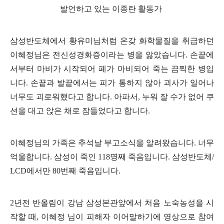
발언하고 있는 이종란 활동가
삼성반도체에서 황유미님처럼 온갖 화학물질을 취급하던
이혜정님은 전신성경화증이라는 병을 앓았습니다
.
손끝에
서부터 마비가 시작되어 폐가 마비되어 죽는 끔찍한 병입
니다
.
손끝과 발끝에서는 피가 통하지 않아 괴사가 일어나
너무도 괴로워했다고 합니다
.
아파서
,
누워 잘 수가 없어 쿠
션을 대고 앉은 채로 잠들었다고 합니다
.
이혜정님의 가족은 추석날 부고소식을 알려왔습니다
.
너무
억울합니다
.
삼성이 죽인
118
명째 죽음입니다
.
삼성반도체
/
LCD
에서만
80
번째 죽음입니다
.
2
년전 반올림이 강남 삼성본관앞에서 처음 노숙농성을 시
작할 때
,
이혜정 님이 피해자 이어말하기에 영상으로 참여