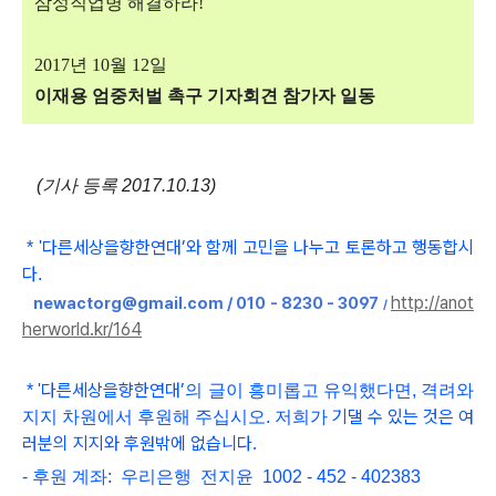
삼성직업병 해결하라
!
2017
년
10
월
12
일
이재용 엄중처벌 촉구 기자회견 참가자 일동
(기사 등록 2017.10.13)
다른세상을향한연대
’와 함
께 고민을 나누고 토론하고 행동합시
*
'
다
.
http://anot
newactorg@gmail.com / 010 - 8230 - 3097
/
herworld.kr/164
다른세상을향한연대
’
*
'
의 글이 흥미롭고
유익했다면, 격려와
기댈 수 있는 것은 여
지지 차원에서 후원해 주십시오. 저희가
러분의 지지와 후원밖에 없습니다.
- 후원 계좌: 우리은행 전지윤 1002 - 452 - 402383