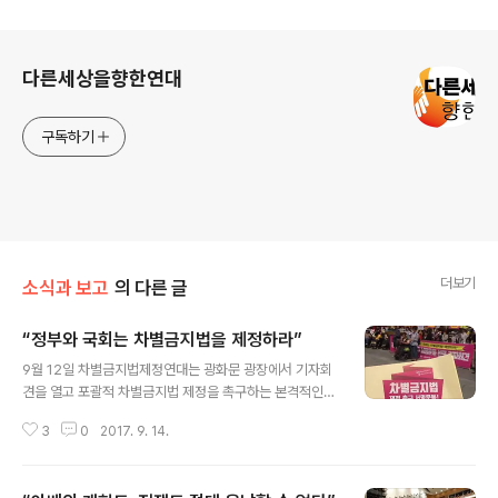
로그 정보
다른세상을향한연대
구독하기
더보기
소식과 보고
의 다른 글
“정부와 국회는 차별금지법을 제정하라”
글 내용
9월 12일 차별금지법제정연대는 광화문 광장에서 기자회
견을 열고 포괄적 차별금지법 제정을 촉구하는 본격적인
서명운동에 돌입한다고 선포했다. 차별금지법은 이미 200
3
0
2017. 9. 14.
6년부터 제정 필요성이 제기돼 왔다. 하지만 10년 넘게 혐
오를 조장하며 차별에 기생하는 세력들의 반대로 입법이
좌절돼 왔다. 17·18·19대 국회에서 매번 법안이 발의됐지