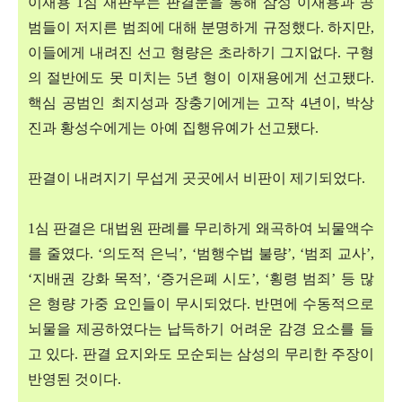
이재용
1
심 재판부는 판결문을 통해 삼성 이재용과 공
범들이 저지른 범죄에 대해 분명하게 규정했다
.
하지만
,
이들에게 내려진 선고 형량은 초라하기 그지없다
.
구형
의 절반에도 못 미치는
5
년 형이 이재용에게 선고됐다
.
핵심 공범인 최지성과 장충기에게는 고작
4
년이
,
박상
진과 황성수에게는 아예 집행유예가 선고됐다
.
판결이 내려지기 무섭게 곳곳에서 비판이 제기되었다
.
1
심 판결은 대법원 판례를 무리하게 왜곡하여 뇌물액수
를 줄였다
. ‘
의도적 은닉
’, ‘
범행수법 불량
’, ‘
범죄 교사
’,
‘
지배권 강화 목적
’, ‘
증거은폐 시도
’, ‘
횡령 범죄
’
등 많
은 형량 가중 요인들이 무시되었다
.
반면에 수동적으로
뇌물을 제공하였다는 납득하기 어려운 감경 요소를 들
고 있다
.
판결 요지와도 모순되는 삼성의 무리한 주장이
반영된 것이다
.