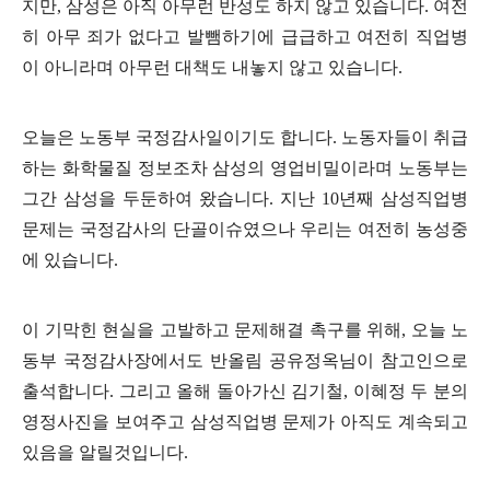
지만
,
삼성은 아직 아무런 반성도 하지 않고 있습니다
.
여전
히 아무 죄가 없다고 발뺌하기에 급급하고 여전히 직업병
이 아니라며 아무런 대책도 내놓지 않고 있습니다
.
오늘은 노동부 국정감사일이기도 합니다
.
노동자들이 취급
하는 화학물질 정보조차 삼성의 영업비밀이라며 노동부는
그간 삼성을 두둔하여 왔습니다
.
지난
10
년째 삼성직업병
문제는 국정감사의 단골이슈였으나 우리는 여전히 농성중
에 있습니다
.
이 기막힌 현실을 고발하고 문제해결 촉구를 위해
,
오늘 노
동부 국정감사장에서도 반올림 공유정옥님이 참고인으로
출석합니다
.
그리고 올해 돌아가신 김기철
,
이혜정 두 분의
영정사진을 보여주고 삼성직업병 문제가 아직도 계속되고
있음을 알릴것입니다
.