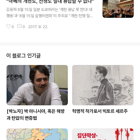
“아베의 개헌도, 전쟁도 절대 용납할 수 없다”
만, 방해와 악선동 속에 계속 국회의원과 정당들은 거듭 굴
글 내용
복했다. 2012년 당시 문재인 대선 후보는 차별금지법 제
김동혁 8월 15일 일본 도쿄에서는 ‘개헌 용납 못 한다! 대
정을 약속한 바도 있지만, 정작 2017년대선에서는 공약에
행동’과 ‘8월 15일 실행위원회’의 주최로 “개헌·전쟁 절대
서 그것이 빠졌다. 현재 '문재인 정부 100대 국정과제'에도
로 용납하지 않는다, 8월 15일 집회”가 주최되었다. 이 집
차별금지법은 찾을 수 없다. 이 상황에서 올해 3월 110개
0
0
2017. 8. 22.
회에는 일본의 사회주의자 단체 중 하나인 혁명적공산주의
단체가 모여 재결성된 차별금지법제정연대는 적극적인 투
자동맹전국위원회, 통칭 ‘중핵파’와 밀접한 정치적인 연관
쟁 의지를 다지고 있다. 기자..
이 있는 진보·좌파단체들과 인사·활동가·참가자들이 참가
했다. 나는 일본 여행 중에 일정을 내어 이 집회에 참가했
다. 한국에서 8월 15일을 일본 제국의 압제와 탄압으로부
이 블로그 인기글
터 해방된 광복절로 기념하듯이, 일본에서도 공식적으로 8
월 15일을 태평양 전쟁의 ‘종전기념일’로 기념한다. 다만
일본의 몇몇 진보·좌파단체들은 8월 15일을 일본 제국주
의의 붕괴와 1945년 이후로 지속된 평화를 염원하는 일본
민중들의 투쟁을 강조해 ..
[박노자] 박 아니시야, 혹은 해방
혁명적 작가로서 빅토르 세르주
과 탄압의 변증법