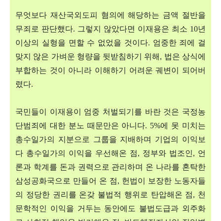
무엇보다 재산국외도피 혐의에 해당하는 금액 절반을
무죄로 판단했다
.
그렇지 않았다면 이재용은 최소
10
년
이상의 실형을 면할 수 없었을 것이다
.
엄중한 죄에 걸
맞지 않은 가벼운 형량을 뒷받침하기 위해
,
법은 상식에
부합하는 것이 아니라 이해하기 어려운 궤변이 되어버
렸다
.
국민들이 이재용이 엄중 처벌되기를 바란 것은 국정농
단범죄에 대한 분노 때문만은 아니다
. 5%
에 못 미치는
총수일가의 지분으로 그룹을 지배하며 기업의 이익보
다 총수일가의 이익을 우선해온 점
,
정부와 법조인
,
언
론과 학계를 돈과 권력으로 관리하며 온 나라를 혼탁한
삼성공화국으로 만들어 온 점
,
헌법이 보장한 노동자들
의 정당한 권리를 온갖 불법적 행위로 탄압해온 점
,
천
문학적인 이익을 거두는 동안에도 불법도급과 외주화