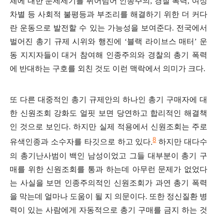
체에 대한 문제제기를 뛰어넘어 인종주의
,
경찰 폭력
,
여성
차별 등 사회적 불평등과 부조리를 해결하기 위한 더 커다
란 운동으로 발전할 수 있는 가능성을 보여준다
.
전국에서
벌어진 총기 규제 시위와 행진에
‘
블랙 라이브스 매터
’
운
동 지지자들이 대거 참여해 인종주의와 경찰의 총기 폭력
에 반대하는 구호를 외친 것도 이런 맥락에서 의미가 크다
.
또 다른 대중적인 총기 규제안의 하나인 총기 구매자에 대
한 신원조회 강화도 얼핏 보면 당연하고 합리적인 해결책
인 것으로 보인다
.
하지만 실제 적용에서 신원조회는 주로
8
유색인종과 소수자를 타깃으로 하고 있다
.
하지만 대다수
의 총기난사범이 백인 남성이었고 그들 대부분이 총기 구
매를 위한 신원조회를 통과 하는데 아무런 문제가 없었다
는 사실을 보면 인종주의적인 신원조회가 과연 총기 폭력
을 막는데 얼마나 도움이 될 지 의문이다
.
또한 정신질환 병
력이 있는 사람에게 자동적으로 총기 구매를 금지 하는 것