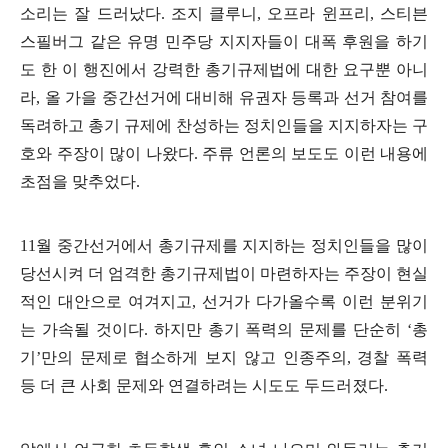
소리는 잘 드러났다
.
조지 클루니
,
오프라 윈프리
,
스티븐
스필버그 같은 유명 민주당 지지자들이 대폭 후원을 하기
도 한 이 행진에서 강력한 총기규제법에 대한 요구뿐 아니
라
,
올 가을 중간선거에 대비해 유권자 등록과 선거 참여를
독려하고 총기 규제에 찬성하는 정치인들을 지지하자는 구
호와 주장이 많이 나왔다
.
주류 언론의 보도도 이런 내용에
초점을 맞추었다
.
11
월 중간선거에서 총기규제를 지지하는 정치인들을 많이
당선시켜 더 엄격한 총기규제법이 마련하자는 주장이 현실
적인 대안으로 여겨지고
,
선거가 다가올수록 이런 분위기
는 가속될 것이다
.
하지만 총기 폭력의 문제를 단순히
‘
총
기
’
만의 문제로 협소하게 보지 않고 인종주의
,
경찰 폭력
등 더 큰 사회 문제와 연결하려는 시도도 두드러졌다
.