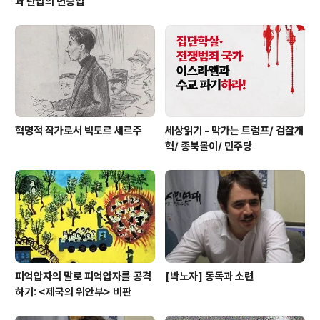
과 탄압의 변증법
혁명적 작가로서 빅토르 세르주
세상읽기 - 막가는 트럼프/ 검찰개
혁/ 종북몰이/ 민주당
피억압자의 말로 피억압자를 공격
[박노자] 동독과 소련
하기: <제국의 위안부> 비판