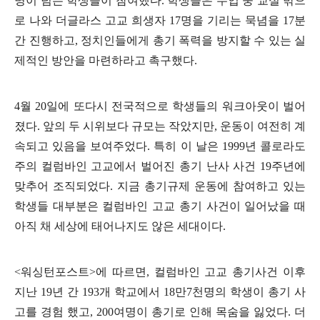
명이 넘는 학생들이 참여했다
.
학생들은 수업 중 교실 밖으
로 나와 더글라스 고교 희생자
17
명을 기리는 묵념을
17
분
간 진행하고
,
정치인들에게 총기 폭력을 방지할 수 있는 실
제적인 방안을 마련하라고 촉구했다
.
4
월
20
일에 또다시 전국적으로 학생들의 워크아웃이 벌어
졌다
.
앞의 두 시위보다 규모는 작았지만
,
운동이 여전히 계
속되고 있음을 보여주었다
.
특히 이 날은
1999
년 콜로라도
주의 컬럼바인 고교에서 벌어진 총기 난사 사건
19
주년에
맞추어 조직되었다
.
지금 총기규제 운동에 참여하고 있는
학생들 대부분은 컬럼바인 고교 총기 사건이 일어났을 때
아직 채 세상에 태어나지도 않은 세대이다
.
<
워싱턴포스트
>
에 따르면
,
컬럼바인 고교 총기사건 이후
지난
19
년 간
193
개 학교에서
18
만
7
천명의 학생이 총기 사
고를 경험 했고
, 200
여명이 총기로 인해 목숨을 잃었다
.
더