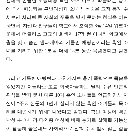
앞에서 언급한 초등학생 흑인 소녀 나오미 와들러는 총기
에 의해 희생되는 흑인여성과 소녀의 목숨은 그저 통계 수
치로만 처리될 뿐 사회의 주목을 받지 못하는 현실을 비판
하면서
,
자신과 친구들이 학교에서 조직한
3
월
14
일 워크아
웃에서 더글라스 고교의 희생자
17
명 뿐 아니라 학교에서
총을 맞고 숨진 앨라배마의 커틀린 애링턴이라는 흑인 소
녀를 기리기 위한
1
분을 더해
18
분 동안 묵념했다고 말했
다
.
그리고 커틀린 애링턴과 마찬가지로 총기 폭력으로 목숨을
잃었지만 더글라스 고교 희생자들과는 달리 주류 언론의
관심을 받지 못한 다른
10
대 흑인 소녀들을 언급하면서 자
신이
“
주요 신문의
1
면에 실리지 않는 흑인 소녀들의 목소
리를 대변하기 위해
”
나왔다고 말했다
.
흑인 여성이 백인
남성 뿐 아니라 타인종 여성에 비해 총기로 살해될 가능성
이 월등히 높은데도 사회적으로 전혀 주목 받지 않는 점을