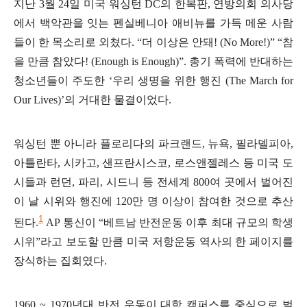
지난
3
월
24
일 미국 워싱턴
DC
의 한복판
,
연방의회 의사당
에서 백악관을 잇는 펜실베니아 애비뉴를 가득 메운 사람
들이 한 목소리로 외쳤다
. “
더 이상은 안돼
! (No More!)” “
참
을 만큼 참았다
! (Enough is Enough)”.
총기 폭력에 반대하는
청소년들이 주도한
‘
우리 생명을 위한 행진
(The March for
Our Lives)’
의 거대한 물결이었다
.
워싱턴 뿐 아니라 플로리다의 파크랜드
,
뉴욕
,
필라델피아
,
아틀란타
,
시카고
,
샌프란시스코
,
로스앤젤레스 등 미국 도
시들과 런던
,
파리
,
시드니 등 전세계
800
여 곳에서 벌어진
이 날 시위와 행진에
120
만 명 이상이 참여한 것으로 추산
1
된다
.
AP
통신이
“
베트남 반전운동 이후 최대 규모의 학생
시위
”
라고 보도할 만큼 미국 저항운동 역사의 한 페이지를
장식하는 집회였다
.
1960 ~ 1970
년대 반전 운동이 대학 캠퍼스를 중심으로 벌