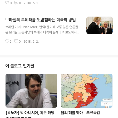
0
0
2018. 6. 1.
스위스인 반자본주의 활동가이자 학자 조셉 다허(Joseph
Daher)와의 인터뷰이다. 다허는 웹사이트 Syria Freed
om Forever를 창립했고, 『헤즈볼라: 레바논 신의 당의
브라질의 쿠데타를 뒷받침하는 미국의 방법
정치경제』(Hezbollah: The Poltical Economy of Le
글 내용
banon’s Party of God)의 저자이다. 바샤르 알 아사드
브리안 미어(Brian Mier) 번역: 윤미래 보통 많은 언론들
(Bashar al-Assad)의 독재에 맞선 시리아 대중투쟁의
은 브라질 노동자당의 부패와 타락이 문제라며 보도하지
운명이 로자바, 팔레스타인, 유럽, 북아메리카를 비롯해 전
만, 본질은 미국의 기업결합체와 그들의 씽크탱크 AS/CO
지구적으로 일어나는 권위주의와 파시즘에 맞선 투쟁들과
2
0
2018. 5. 2.
A가 지우마 호세프와 룰라 다 실바를 ‘사법 쿠데타’를 통해
어떻게 연결돼 있는지 등에 대해 잘 설명해..
서 끌어내렸다고 분석하는 기사이다. 라틴아메리카에 대한
소식과 분석을 주로 싣는 에 실린 니나 힐겐뵈커(Nina Hil
genböcker)의 독일어 번역 기사를 윤미래 동지가 중역
해 주었다. 출처: https://amerika21.de/analyse/198
이 블로그 인기글
490/usa-brasilien-hilfe-putsch 트럼프가 브라질의
새권력자 테메르를 환영하고 있다.(출처: BETO BARAT
A/PR LIZENZ: CC BY-NC 2.0) 2003년, 루이즈 이냐
시오 룰라 다 실바가 ..
[박노자] 박 아니시야, 혹은 해방
닭의 해를 맞아 – 조류독감