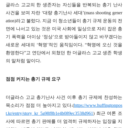
글라스 고교의 한 생존자는 자신들을 반복되는 총기 난사
사건을 보며 자란
‘
대량 총기난사 세대
’(mass shooting gener
ation)
라고 불렀다
.
지금 이 청소년들이 총기 규제 운동의 전
면에 나서고 있는 것은 미국 사회에 일상으로 자리 잡은 총
기 폭력을 더이상
‘
정상
’
으로 받아들이지 않고 바꾸겠다는
새로운 세대의
‘
혁명
’
적인 움직임이다
. “
혁명에 오신 것을
환영한다
”
고 연단에서 외쳤던 한 더글라스 고교 생존 학생
의 말처럼 말이다
.
점점 커지는 총기 규제 요구
더글라스 고교 총기난사 사건 이후 총기 규제에 찬성하는
목소리가 점점 더 높아지고 있다
.(
https://www.huffingtonpos
t.kr/entry/story_kr_5a98f8b1e4b089ec3538d961
)
최근 여론 조
사에 따르면 총기 판매를 더 엄격히 규제하자는 입장을 지