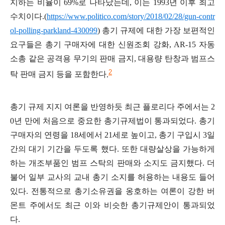
지하는 비율이
69%
로 나타났는데
,
이는
1993
년 이후 최고
수치이다
.(
https://www.politico.com/story/2018/02/28/gun-contr
ol-polling-parkland-430099
)
총기 규제에 대한 가장 보편적인
요구들은 총기 구매자에 대한 신원조회 강화
, AR-15
자동
소총 같은 공격용 무기의 판매 금지
,
대용량 탄창과 범프스
2
탁 판매 금지 등을 포함한다
.
총기 규제 지지 여론을 반영하듯 최근 플로리다 주에서는
2
0
년 만에 처음으로 중요한 총기규제법이 통과되었다
.
총기
구매자의 연령을
18
세에서
21
세로 높이고
,
총기 구입시
3
일
간의 대기 기간을 두도록 했다
.
또한 대량살상을 가능하게
하는 개조부품인 범프 스탁의 판매와 소지도 금지했다
.
더
불어 일부 교사의 교내 총기 소지를 허용하는 내용도 들어
있다
.
전통적으로 총기소유권을 옹호하는 여론이 강한 버
몬트 주에서도 최근 이와 비슷한 총기규제안이 통과되었
다
.