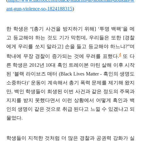
ant-gun-violence-so-1824188315
)
한 학생은
“[
총기 사건을 방지하기 위해
] ‘
투명 백팩
’
을 메
고 등교해야 하는 것도 기가 막힌데
,
우리들은 또한
[
경찰
에게 우리를 쏘지 말라고
]
손을 들고 등교해야 하느냐
?”
며
4
학내에 무장 경찰이 증가되는 것에 우려를 표했다
.
또 다
른 학생은
2012
년
10
대 흑인 트레이본 마틴 살해 이후 시작
된
‘
블랙 라이브즈 매터
(Black Lives Matter -
흑인의 생명도
소중하다
)’
운동이 계속해서 총기 폭력 문제를 제기해 왔지
만
,
백인 학생들이 희생된 이번 사건과 같은 정도의 주목과
지지를 받지 못했다면서 이런 상황에서 어떻게 흑인과 백
인의 생명이 같은 것으로 취급 된다고 느낄 수 있겠냐고 되
물었다
.
학생들이 지적한 것처럼 더 많은 경찰과 공권력 강화가 실