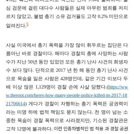
심 검문에 걸린 대다수 사람들은 실제 아무런 범죄를 저지
르지 않았고
,
불법 총기 소유 검거율도 고작
0.2%
미만으로
5
알려진다
.
사실 미국에서 총기 폭력을 가장 많이 휘두르는 집단은 다
름아닌 바로 경찰이다
.
해마다 경찰의 총에 사망하는 사람
수가 지난
50
년 동안 있었던 모든 총기 난사 사건의 희생자
수 보다 많다
.
단적으로
2017
년 한 해 동안 총기 난사 사건
으로 목숨을 잃은 사람은
428
명인데
,
같은 기간 이보다 두
배 이상 많은
1,129
명이 경찰 손에 사살 당했다
.(
https://ww
w.theroot.com/heres-how-many-people-police-killed-in-2017-18
21706614
)
게다가 경찰이 자행하는 총기 폭력은 공권력이
라는 미명 하에 법적 책임도 묻지 않는다
.
천 명이 넘는 소
중한 목숨이 경찰 폭력으로 사라졌지만
,
기소된 경찰관은
이런 인종차별적인 법 적용 과 경찰 공권
고작
12
명에 불과하다
.