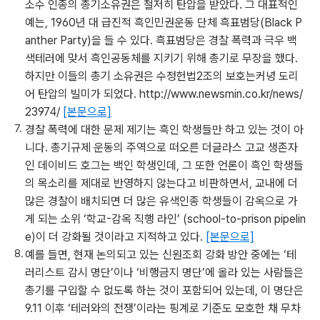
소수 인종의 총기소유권은 철저히 탄압을 받았다. 그 대표적인
예는, 1960년 대 급진적 흑인민권운동 단체 흑표범당(Black P
anther Party)을 들 수 있다. 흑표범당은 경찰 폭력과 극우 백
색테러에 맞서 흑인공동체를 지키기 위해 총기로 무장을 했다.
하지만 이들의 총기 소유권은 수정헌법2조의 보호는커녕 도리
어 탄압의 빌미가 되었다. http://www.newsmin.co.kr/news/
23974/
[본문으로]
경찰 폭력에 대한 문제 제기는 흑인 학생들만 하고 있는 것이 아
니다. 총기규제 운동의 주역으로 떠오른 더글라스 고교 생존자
인 데이비드 호그는 백인 학생인데, 그 또한 언론이 흑인 학생들
의 목소리를 제대로 반영하지 않는다고 비판하면서, 교내에 더
많은 경찰이 배치되면 더 많은 유색인종 학생들이 감옥으로 가
게 되는 소위 ‘학교-감옥 직행 라인’ (school-to-prison pipelin
e)이 더 강화될 것이라고 지적하고 있다.
[본문으로]
예를 들면, 현재 논의되고 있는 신원조회 강화 방안 중에는 ‘테
러리스트 감시 명단’이나 ‘비행금지 명단’에 올라 있는 사람들은
총기를 구입할 수 없도록 하는 것이 포함되어 있는데, 이 명단은
9.11 이후 ‘테러와의 전쟁’이라는 핑계로 기준도 모호한 채 무차