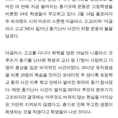
어진 데 반해 지금 벌어지는 총기규제 운동은 고등학생을
비롯한
10
대 학생들이 주도하고 있다
. 2
월
14
일 플로리다
주 파크랜드 시의 마조리 스톤맨 더글러스 고교
(
이하
‘
더글
라스 고교
’)
에서 일어난 총기난사 사건이 저항 운동의 불을
당겼다
.
더글라스 고교를 다니다 퇴학을 당한
19
살의 니콜라스 크
루즈가 총기를 난사해 학생과 교사 등
17
명이 사망하고
15
명이 총상을 입은 비극적인 사건이었다
. 2012
년 유치원생
을 비롯
26
명의 목숨을 앗아간 코네티컷 주 샌디훅 초등학
교 총격 사건 이후 학교 안에서 벌어진 최악의 총기 참사였
다
.
매번 총기난사 사건이 벌어질 때마다 추모의 분위기가
고조되지만 결국에는 아무것도 바뀌지 않는 현실을 더이상
은 가만히 지켜보지 않겠다고
,
총기로 인해 무고한 생명이
희생되는 것을 막겠다고 학생들이 나선 것이다
.