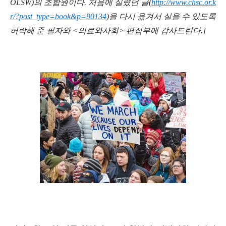
OLSW)
의 조합원이다
.
처음에 실렸던 글
(
http://www.chsc.or.k
r/?post_type=book&p=90134
)
을 다시 옮겨서 실을 수 있도록
허락해 준 필자와
<
의료와사회
>
편집부에 감사드린다
.]