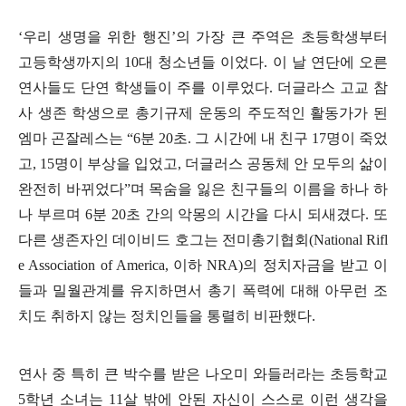
‘
우리 생명을 위한 행진
’
의 가장 큰 주역은 초등학생부터
고등학생까지의
10
대 청소년들 이었다
.
이 날 연단에 오른
연사들도 단연 학생들이 주를 이루었다
.
더글라스 고교 참
사 생존 학생으로 총기규제 운동의 주도적인 활동가가 된
엠마 곤잘레스는
“6
분
20
초
.
그 시간에 내 친구
17
명이 죽었
고
, 15
명이 부상을 입었고
,
더글러스 공동체 안 모두의 삶이
완전히 바뀌었다
”
며 목숨을 잃은 친구들의 이름을 하나 하
나 부르며
6
분
20
초 간의 악몽의 시간을 다시 되새겼다
.
또
다른 생존자인 데이비드 호그는 전미총기협회
(National Rifl
e Association of America,
이하
NRA)
의 정치자금을 받고 이
들과 밀월관계를 유지하면서 총기 폭력에 대해 아무런 조
치도 취하지 않는 정치인들을 통렬히 비판했다
.
연사 중 특히 큰 박수를 받은 나오미 와들러라는 초등학교
5
학년 소녀는
11
살 밖에 안된 자신이 스스로 이런 생각을