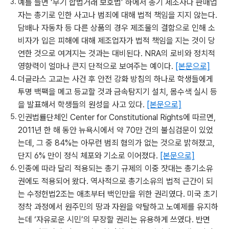
예를 들면 ‘무기 합법거래 보호법’ 하에서 총기 제조사나 판매업
자는 총기로 인한 사고나 범죄에 대해 법적 책임을 지지 않는다.
담배나 자동차 등 다른 상품의 경우 제조물의 결함으로 인해 소
비자가 입은 피해에 대해 제조업자가 법적 책임을 지는 것이 당
연한 것으로 여겨지는 것과는 대비된다. NRA의 로비와 정치적
영향력이 얼마나 큰지 단적으로 보여주는 예이다.
[본문으로]
더글라스 고교는 사건 후 안전 강화 방침의 하나로 학생들에게
투명 백팩을 메고 등교할 것과 금속탐지기 설치, 몸수색 실시 등
을 발표해서 학생들의 원성을 사고 있다.
[본문으로]
인권법률단체인 Center for Constitutional Rights에 따르면,
2011년 한 해 동안 뉴욕시에서 약 70만 건의 불심검문이 있었
는데, 그 중 84%는 아무런 범죄 혐의가 없는 것으로 밝혀졌고,
단지 6% 만이 정식 체포와 기소로 이어졌다.
[본문으로]
인종에 따라 달리 적용되는 총기 규제의 이중 잣대는 총기소유
권에도 적용되어 왔다. 역사적으로 총기소유의 법적 근간이 되
는 수정헌법2조는 애초부터 백인만을 위한 권리였다. 미국 초기
정착 과정에서 원주민의 땅과 자원을 약탈하고 노예제를 유지하
는데 ‘자유로운 시민’의 무장할 권리는 유용하게 쓰였다. 반면