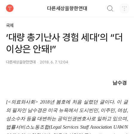
검색하기
다른세상을향한연대
티스토리
국제
‘대량 총기난사 경험 세대’의 “더
이상은 안돼!”
다른세상을향한연대
2018. 6. 7. 12:04
남수경
[<
의료와사회
> 2018
년 봄호에 처음 실렸던 글이다
.
이 글
의 필자인 남수경은 미국 뉴욕에서 도시빈민
,
이주민
,
여성
,
성소수자 등을 대변하는 공익인권변호사로 일하고 있으며
,
법률서비스노동조합
(Legal Services Staff Association UAW/N