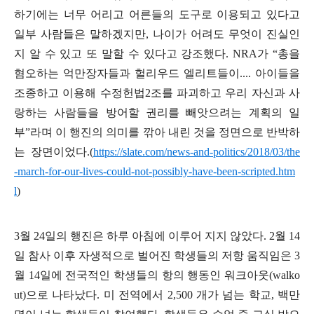
하기에는 너무 어리고 어른들의 도구로 이용되고 있다고
일부 사람들은 말하겠지만
,
나이가 어려도 무엇이 진실인
지 알 수 있고 또 말할 수 있다고 강조했다
. NRA
가
“
총을
혐오하는 억만장자들과 헐리우드 엘리트들이
....
아이들을
조종하고 이용해 수정헌법
2
조를 파괴하고 우리 자신과 사
랑하는 사람들을 방어할 권리를 빼앗으려는 계획의 일
부
”
라며 이 행진의 의미를 깎아 내린 것을 정면으로 반박하
는 장면이었다
.(
https://slate.com/news-and-politics/2018/03/the
-march-for-our-lives-could-not-possibly-have-been-scripted.htm
l
)
3
월
24
일의 행진은 하루 아침에 이루어 지지 않았다
. 2
월
14
일 참사 이후 자생적으로 벌어진 학생들의 저항 움직임은
3
월
14
일에 전국적인 학생들의 항의 행동인 워크아웃
(walko
ut)
으로 나타났다
.
미 전역에서
2,500
개가 넘는 학교
,
백만