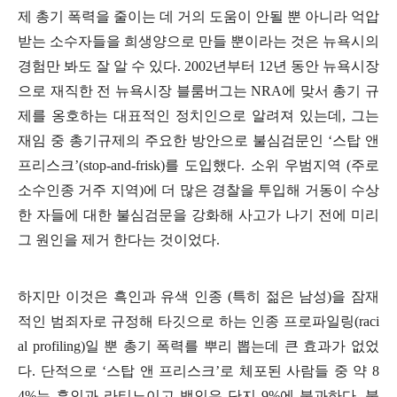
제 총기 폭력을 줄이는 데 거의 도움이 안될 뿐 아니라 억압
받는 소수자들을 희생양으로 만들 뿐이라는 것은 뉴욕시의
경험만 봐도 잘 알 수 있다
. 2002
년부터
12
년 동안 뉴욕시장
으로 재직한 전 뉴욕시장 블룸버그는
NRA
에 맞서 총기 규
제를 옹호하는 대표적인 정치인으로 알려져 있는데
,
그는
재임 중 총기규제의 주요한 방안으로 불심검문인
‘
스탑 앤
프리스크
’(stop-and-frisk)
를 도입했다
.
소위 우범지역
(
주로
소수인종 거주 지역
)
에 더 많은 경찰을 투입해 거동이 수상
한 자들에 대한 불심검문을 강화해 사고가 나기 전에 미리
그 원인을 제거 한다는 것이었다
.
하지만 이것은 흑인과 유색 인종
(
특히 젊은 남성
)
을 잠재
적인 범죄자로 규정해 타깃으로 하는 인종 프로파일링
(raci
al profiling)
일 뿐 총기 폭력를 뿌리 뽑는데 큰 효과가 없었
다
.
단적으로
‘
스탑 앤 프리스크
’
로 체포된 사람들 중 약
8
4%
는 흑인과 라티노이고 백인은 단지
9%
에 불과하다
.
불