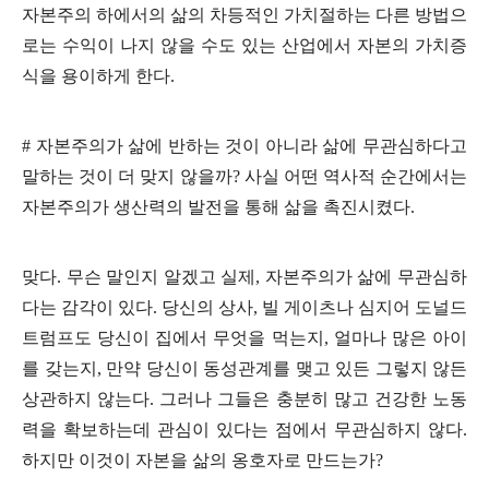
자본주의 하에서의 삶의 차등적인 가치절하는 다른 방법으
로는 수익이 나지 않을 수도 있는 산업에서 자본의 가치증
식을 용이하게 한다
.
#
자본주의가 삶에 반하는 것이 아니라 삶에 무관심하다고
말하는 것이 더 맞지 않을까
?
사실 어떤 역사적 순간에서는
자본주의가 생산력의 발전을 통해 삶을 촉진시켰다
.
맞다
.
무슨 말인지 알겠고 실제
,
자본주의가 삶에 무관심하
다는 감각이 있다
.
당신의 상사
,
빌 게이츠나 심지어 도널드
트럼프도 당신이 집에서 무엇을 먹는지
,
얼마나 많은 아이
를 갖는지
,
만약 당신이 동성관계를 맺고 있든 그렇지 않든
상관하지 않는다
.
그러나 그들은 충분히 많고 건강한 노동
력을 확보하는데 관심이 있다는 점에서 무관심하지 않다
.
하지만 이것이 자본을 삶의 옹호자로 만드는가
?