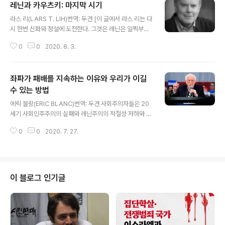
레닌과 카우츠키: 마지막 시기
글 내용
라스 리(LARS T. LIH)번역: 두견 [이 글에서 라스 리는 다
시 한번 신화와 정설에 도전한다. 그것은 레닌은 일찍부터
무의식적으로 카우츠키와 단절해서 독창적인 사상을 발전
0
0
2020. 8. 3.
시켰고, 특히 1914년 이후에는 의식적으로 그랬다는 주장
들이다. 반면 치밀한 조사와 탐구를 통한 라스 리의 결론은
전혀 다르다. 레닌은 카우츠키가 던져버린 사상과 전략의
좌파가 패배를 지속하는 이유와 우리가 이길
충실한 수호자로 끝까지 남았다는 것이다. 이 글의 필자인
라스 리는 러시아어 원자료와 구체적인 상황과 맥락에 입
수 있는 방법
글 내용
각한 러시아 혁명과 ‘레닌주의’에 대한 혁신적 재해석으로
에릭 블랑(ERIC BLANC)번역: 두견 사회주의자들은 20
주목받아 왔고, 수많은 책과 논문을 쓴 역사학자이다. 그의
세기 사회민주주의의 실패와 레닌주의의 적절성 저하와 함
대표적인 저서로는 (1990), (2006) 등이 있다.] 출처: htt
께 근래 그리스의 시리자(Syriza), 영국의 제레미 코빈(Je
p://www.isreview.org/issues/59/feat-..
0
0
2020. 7. 27.
remy Corbyn), 미국의 버니 샌더스(Bernie Sanders)
에게 일어난 패배에 대해 연구할 필요가 있다. 레오 파니치
(Leo Panitch)와 샘 긴딘(Sam Gindin)이 스테판 마허
(Stephen Maher)와 함께 쓴 (Haymarket Books, 20
20)에 대한 서평을 통해서 에릭 블랑은 그것을 지적하고
이 블로그 인기글
있다. 오랜 시간 많은 경험과 기여를 해온 베테랑 사회주의
자들이 함께 쓴 위의 책이 한국에 출판된 것은 아니지만, 시
사점이 많고 여로모로 도움이 된다고 판단해서 이 서평을
번역했다. 이 글의 필자인 에릭..