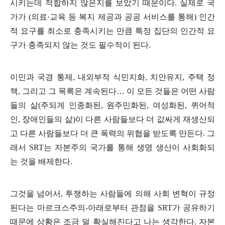
시키는데 적합하지 않은지를 보았기 때문이다
.
실제로 국
가가
(
의료
·
교육 등 복지 제공과 공공 서비스를 통해
)
인간
적 요구를 최소로 충족시키는 만큼 특정 집단의 인간적 요
구가 충족되지 않는 것도 필수적이 된다
.
이민과 국경 통제
,
내외부적 식민지화
,
치안유지
,
주택 정
책
,
그리고 그 목록은 계속된다
…
이 모든 것들은 어떤 사람
들의 삶
(
주되게 인종화된
,
원주민화된
,
여성화된
,
퀴어적
인
,
장애인들의 삶
)
이 다른 사람들보다 더 값싸게 재생산되
고 다른 사람들보다 더 큰 폭력의 위협을 받도록 만든다
.
그
래서
SRT
는 자본주의 국가를 통해 생명 생산이 사회화되
는 것을 배제한다
.
그것을 넘어서
,
투쟁하는 사람들에 의해 사회 변혁이 규정
된다는 마르크스주의
-
아래로부터 관점을
SRT
가 공유하기
때문에 상황은 조금 덜 확실해진다고 나는 생각한다
.
자본