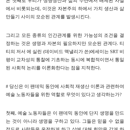
은 첫째로 우리가 생명생산과 삶의 수단에서 배제된 사실
에서 비롯되는데
,
이것은 자본주의 하에서 가치 생산과 삶
만들기 사이의 모순된 관계를 발생시킨다
.
그리고 모든 종류의 인간관계를 위한 가능성의 조건을 결
정하는 것은 생명과 자본의 필요하지만 모순된 관계다
.
티
티의 저서 에 실린
(
데이비드 맥낼리가 쓴
)
에세이는
SRT
비
평이 교차성의 통찰에 기초하는 동시에 복합적이면서 통일
된 사회적 논리를 이론화한다는 점을 지적한다
.
#
당신은 이 팬데믹 동안에 사회적 재생산 이론과 관련하여
예술 노동자들을 위한 역할로 무엇이 있다고 생각하는가
?
첫째
,
예술 노동자들은 이 팬데믹 동안에 단지 생명을 만드
는 것이 아니라 생명을 구하고 있다
.
그들은 믿을 수 없을
정도로 사람들을 온전하게 하고 삶에 대해 희망을 갖게 하