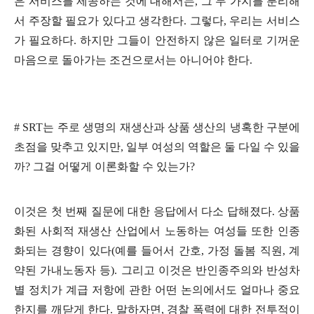
은 서비스를 제공하는 것에 대해서는
,
그 두 가지를 분리해
서 주장할 필요가 있다고 생각한다
.
그렇다
,
우리는 서비스
가 필요하다
.
하지만 그들이 안전하지 않은 일터로 기꺼운
마음으로 돌아가는 조건으로서는 아니어야 한다
.
# SRT
는 주로 생명의 재생산과 상품 생산의 냉혹한 구분에
초점을 맞추고 있지만
,
일부 여성의 역할은 둘 다일 수 있을
까
?
그걸 어떻게 이론화할 수 있는가
?
이것은 첫 번째 질문에 대한 응답에서 다소 답해졌다
.
상품
화된 사회적 재생산 산업에서 노동하는 여성들 또한 인종
화되는 경향이 있다
(
예를 들어서 간호
,
가정 돌봄 직원
,
계
약된 가내노동자 등
).
그리고 이것은 반인종주의와 반성차
별 정치가 계급 저항에 관한 어떤 논의에서도 얼마나 중요
한지를 깨닫게 한다
.
말하자면
,
경찰 폭력에 대한 전투적이