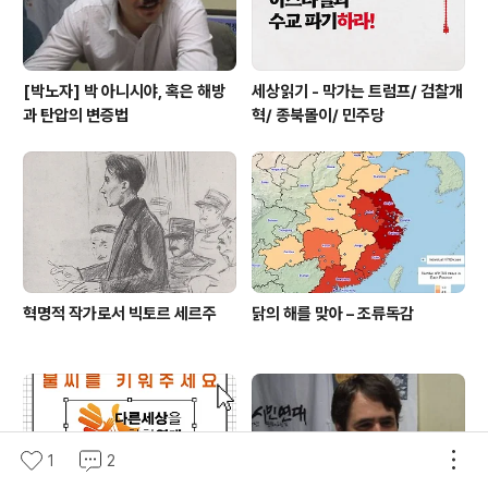
[박노자] 박 아니시야, 혹은 해방
세상읽기 - 막가는 트럼프/ 검찰개
과 탄압의 변증법
혁/ 종북몰이/ 민주당
혁명적 작가로서 빅토르 세르주
닭의 해를 맞아 – 조류독감
1
2