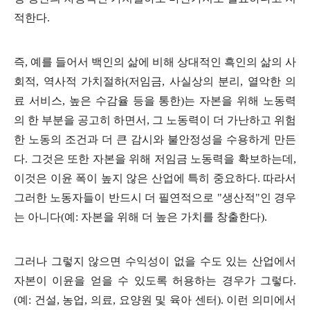
적한다
.
즉
,
예를 들어서 백인의 삶에 비해 상대적인 흑인의 삶의 사
회적
,
역사적 가치절하
(
저임금
,
사실상의 분리
,
열악한 의
료 서비스
,
높은 수감율 등을 통한
)
는 자본을 위해 노동력
의 한 부분을 공고히 하면서
,
그 노동력이 더 가난하고 위험
한 노동의 조건과 더 큰 감시와 불안정성을 수용하게 만든
다
.
그것은 또한 자본을 위해 저임금 노동력을 확보하는데
,
이것은 이윤 폭이 높지 않은 산업에 특히 중요하다
.
따라서
그러한 노동자들이 반드시 더 필연적으로
"
생산적
"
인 경우
는 아니다
(
예
:
자본을 위해 더 높은 가치를 창출한다
).
그러나 그렇지 않으면 수익성이 없을 수도 있는 산업에서
자본이 이윤을 얻을 수 있도록 허용하는 경우가 그렇다
.
(
예
:
건설
,
농업
,
의료
,
요양원 및 육아 센터
).
이런 의미에서