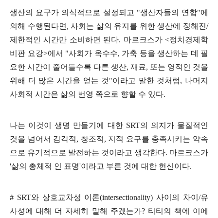
생산의 요구가 의식적으로 설정되고
"
생산자들의 연합
"
에
의해 수행된다면
,
사회는 삶의 유지를 위한 생산에 정해진
/
제한적인 시간만 소비하면 된다
.
마르크스가
<
정치경제학
비판 요강
>
에서
"
사회가 옥수수
,
가축 등을 생산하는 데 필
요한 시간이 줄어들수록 다른 생산
,
재료
,
또는 영적인 것을
위해 더 많은 시간을 얻는 것
"
이라고 말한 것처럼
,
나머지
사회적 시간은 삶의 번영 쪽으로 향할 수 있다
.
나는 이것이 생명 만들기에 대한
SRT
의 의지가 물질적인
것을 넘어서 감각적
,
창조적
,
지적 요구를 충족시키는 약속
으로 유기적으로 발전하는 것이라고 생각한다
.
마르크스가
'
삶의 총체적 인 표명
'
이라고 부른 것에 대한 헌신이다
.
# SRT
와 상호교차성 이론
(intersectionality)
사이의 차이
/
유
사성에 대해 더 자세히 말해 주겠는가
?
티티의 책에 이에