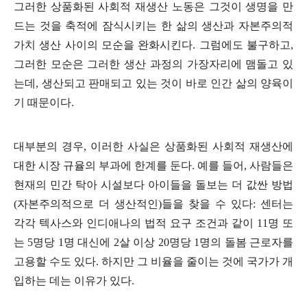
그러한 상품화된 사회적 재생산 노동은 그것이 생명을 만
드는 것을 축적에 잠식시키는 한 삶의 생산과 자본주의적
가치 생산 사이의 모순을 완화시킨다
.
그럼에도 불구하고
,
그러한 모순은 그러한 생산 과정의 가장자리에 맴돌고 있
는데
,
생산되고 판매되고 있는 것이 바로 인간 삶의 양육이
기 때문이다
.
대부분의 경우
,
이러한 사실은 상품화된 사회적 재생산에
대한 시장 규율의 부과에 한계를 둔다
.
예를 들어
,
사람들은
현재의 민간 탁아 시설보다 아이들을 돌보는 더 값싼 방법
(
자본주의적으로 더 생산적인
)
들을 찾을 수 있다
:
센터는
각각 텍사스와 인디애나의 법적 요구 조건과 같이
11
명 또
는
5
명당
1
명 대신에
2
살 이상
20
명당
1
명의 돌봄 근로자를
고용할 수도 있다
.
하지만 그 비율을 줄이는 것에 국가가 개
입하는 데는 이유가 있다
.