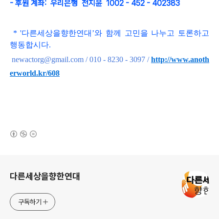
- 후원 계좌: 우리은행 전지윤 1002 - 452 - 402383
*
'
다른세상을향한연대
’와 함
께 고민을 나누고 토론하고
행동합시다
.
newactorg@gmail.com / 010 - 8230 - 3097
/
http://www.anoth
erworld.kr/608
(새창열림)
로그 정보
다른세상을향한연대
구독하기