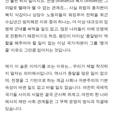
건 훨씬 뒤의 일이지요
.
전쟁
(warfare)
과 복지
(welfare)
는 그
야말로 뗄래야 뗄 수 없는 관계죠
....
사실 유럽의 총자본이
복지 삭감이나 상당수 노동자들의 워킹푸어 전락을 최근
수십년간 방치해온 이유 중의 하나는
,
더 이상 대규모의 징
병제 군대를 써먹을 일도 없고
,
많은 나라들이 아예 모병제
로 전환하기 때문이기도 하죠
.
평민이 더이상
'
총알받이
'
역
할을 해주어야 할 일이 없는 이상 국가
/
자본이 그를
'
챙겨
줄
'
이유도 그만큼 없어지는 것입니다
.
제가 이 슬픈 이야기를 쓰는 이유는
...
우리가 제발 착각하
지 말자는 의미에서입니다
.
역사가 종말을 맞은 일이 없으
며
,
전쟁을 그 기반으로 하는 계급 사회나 자본주의의 기본
속성이 바뀐 일도 없고 바뀔 일도 없습니다
.
여전히 국제적
국가들 사이의 서열은 결국 군사력 위계고
,
여전히 한 나라
에서의 제반 사회 관계들은 그 무력 운영의 방식과 직결돼
있습니다
.