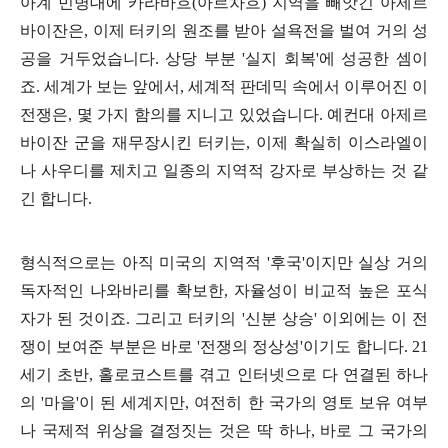
아계 민병대에 카라바흐
(
아르차흐
)
지역을 빼앗긴 아제르
바이잔은
,
이제 터키의 원조를 받아 설욕전을 벌여 거의 성
공을 거두었습니다
.
상당 부분
'
실지 회복
'
에 성공한 셈이
죠
.
세계가 보는 앞에서
,
세계적 판데믹 속에서 이루어진 이
전쟁은
,
몇 가지 함의를 지니고 있었습니다
.
예컨대 아제르
바이잔 군을 재무장시킨 터키는
,
이제 확실히 이스라엘이
나 사우디를 제치고 일종의 지역적 강자로 부상하는 것 같
긴 합니다
.
형식적으로는 아직 미국의 지역적
'
후국
'
이지만 실상 거의
독자적인 나와바리를 확보한
,
자율성이 비교적 높은 포식
자가 된 것이죠
.
그리고 터키의
'
신분 상승
'
이외에는 이 전
쟁이 보여준 부분은 바로
'
전쟁의 정상성
'
이기도 합니다
. 21
세기 초반
,
홀로코스트를 겪고 인터넷으로 다 연결된 하나
의
'
마을
'
이 된 세계지만
,
여전히 한 국가의 영토 보유 여부
나 국제적 위상을 결정짓는 것은 딱 하나
,
바로 그 국가의