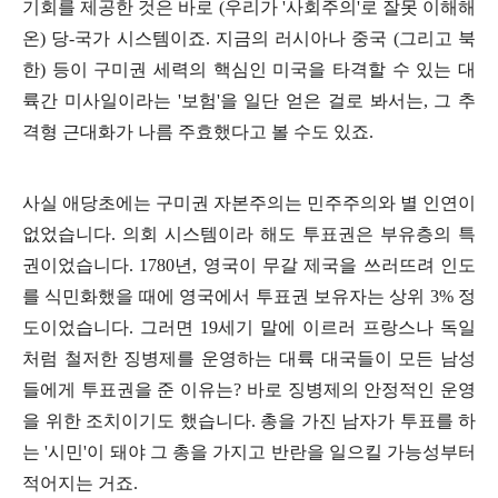
기회를 제공한 것은 바로
(
우리가
'
사회주의
'
로 잘못 이해해
온
)
당
-
국가 시스템이죠
.
지금의 러시아나 중국
(
그리고 북
한
)
등이 구미권 세력의 핵심인 미국을 타격할 수 있는 대
륙간 미사일이라는
'
보험
'
을 일단 얻은 걸로 봐서는
,
그 추
격형 근대화가 나름 주효했다고 볼 수도 있죠
.
사실 애당초에는 구미권 자본주의는 민주주의와 별 인연이
없었습니다
.
의회 시스템이라 해도 투표권은 부유층의 특
권이었습니다
. 1780
년
,
영국이 무갈 제국을 쓰러뜨려 인도
를 식민화했을 때에 영국에서 투표권 보유자는 상위
3%
정
도이었습니다
.
그러면
19
세기 말에 이르러 프랑스나 독일
처럼 철저한 징병제를 운영하는 대륙 대국들이 모든 남성
들에게 투표권을 준 이유는
?
바로 징병제의 안정적인 운영
을 위한 조치이기도 했습니다
.
총을 가진 남자가 투표를 하
는
'
시민
'
이 돼야 그 총을 가지고 반란을 일으킬 가능성부터
적어지는 거죠
.