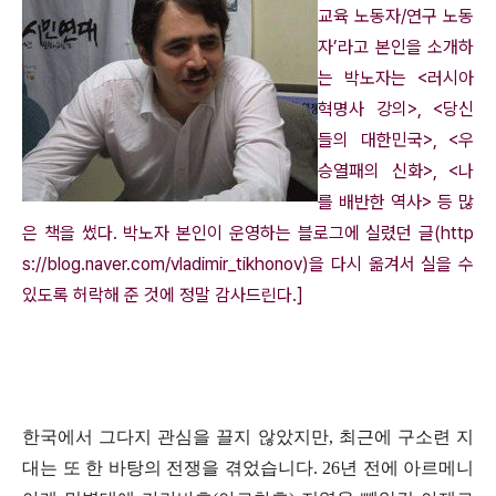
교육 노동자
/
연구 노동
자
’
라고 본인을 소개하
는 박노자는
<
러시아
혁명사 강의
>, <
당신
들의 대한민국
>, <
우
승열패의 신화
>, <
나
를 배반한 역사
>
등 많
은 책을 썼다
.
박노자 본인이 운영하는 블로그에 실렸던 글
(http
s://blog.naver.com/vladimir_tikhonov)
을 다시 옮겨서 실을 수
있도록 허락해 준 것에 정말 감사드린다
.]
한국에서 그다지 관심을 끌지 않았지만
,
최근에 구소련 지
대는 또 한 바탕의 전쟁을 겪었습니다
. 26
년 전에 아르메니