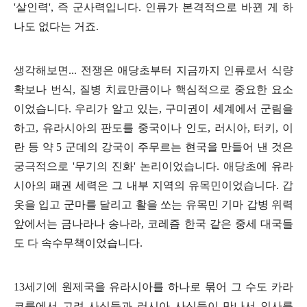
'
살인력
',
즉 군사력입니다
.
인류가 본격적으로 바뀐 게 하
나도 없다는 거죠
.
생각해보면
...
전쟁은 애당초부터 지금까지 인류로서 식량
확보나 번식
,
질병 치료만큼이나 핵심적으로 중요한 요소
이었습니다
.
우리가 알고 있는
,
구미권이 세계에서 군림을
하고
,
유라시아의 판도를 중국이나 인도
,
러시아
,
터키
,
이
란 등 약
5
군데의 강국이 주무르는 현국을 만들어 낸 것은
궁극적으로
'
무기의 진화
'
논리이었습니다
.
애당초에 유라
시아의 패권 세력은 그 내부 지역의 유목민이었습니다
.
갑
옷을 입고 군마를 달리고 활을 쏘는 유목민 기마 갑병 위력
앞에서는 금나라나 송나라
,
코레즘 한국 같은 중세 대국들
도 다 속수무책이었습니다
.
13
세기에 원제국을 유라시아를 하나로 묶어 그 수도 카라
코룸에서 고려 사신들과 러시아 사신들이 만나서 인사를