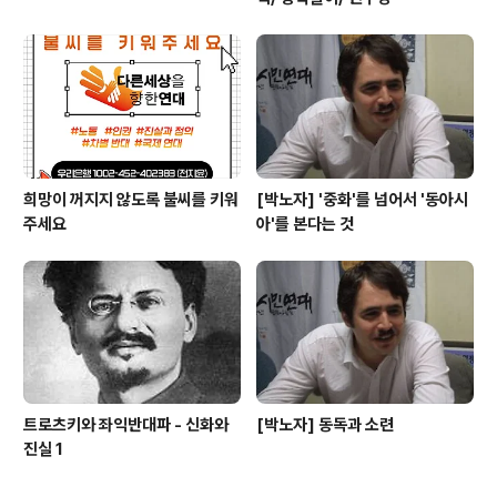
희망이 꺼지지 않도록 불씨를 키워
[박노자] '중화'를 넘어서 '동아시
주세요
아'를 본다는 것
트로츠키와 좌익반대파 - 신화와
[박노자] 동독과 소련
진실 1