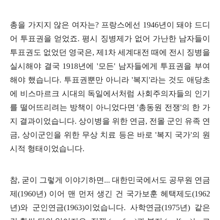
총을 가지지 않은 여자는
?
프랑스에선
1946
년이 돼야 드디
어 투표권을 얻었죠
.
평시 징병제가 없어 가난한 남자들이
투표권도 없었던 영국은
,
제
1
차 세계대전 때에 전시 징병을
실시해야 결국
1918
년에
'
모든
'
남자들에게 투표권을 부여
해야 했습니다
.
투표권뿐만 아니라
'
복지
'
라는 것도 애당초
에 비스마르크 시대의 독일에서처럼 사회주의자들의 인기
를 떨어뜨리려는 방책이 아니었다면
'
총동원 전쟁
'
의 한 가
지 결과이었습니다
.
상이병을 위한 연금
,
전몰 군인 유족 연
금
,
상이군인을 위한 무상 치료 등은 바로
'
복지 국가
'
의 원
시적 형태이었습니다
.
참
,
굳이 그렇게 이야기하면
...
대한민국에서도 공무원 연금
제
(1960
년
)
이어 맨 먼저 생긴 건 국가보훈 헤택제도
(1962
년
)
와 군인연금
(1963)
이었습니다
.
사학연금
(1975
년
)
같은