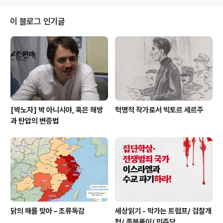
데, 그걸 읽으면서 한 가지 재미있는 부분을 발견했습니다.
사실 자본주의가 지난 100년 동안 계속해서 '사망 진단'을
이 블로그 인기글
받아 온 것입니다. 어떻게 보면 자본주의의 '머지 않은 붕
괴'를 예측하는 것은 지난 세기의 하나의 지성계 경향이었
던 것이죠. 그럴 만도 했습니다. 세계 대전의 도살이나 미국
전체 근로 인구의 4분의 1이 실업자가 돼 ..
[박노자] 박 아니시야, 혹은 해방
혁명적 작가로서 빅토르 세르주
과 탄압의 변증법
닭의 해를 맞아 – 조류독감
세상읽기 - 막가는 트럼프/ 검찰개
혁/ 종북몰이/ 민주당