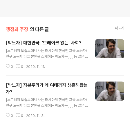
더보기
쟁점과 주장
의 다른 글
[박노자] 대한민국, '브레이크 없는' 사회?
글 내용
[노르웨이 오슬로에서 사는 러시아계 한국인 교육 노동자/
연구 노동자’라고 본인을 소개하는 박노자는 , , , 등 많은 책
을 썼다. 박노자 본인이 운영하는 블로그에 실렸던 글(http
0
0
2020. 11. 11.
s://blog.naver.com/vladimir_tikhonov)을 다시 옮겨
서 실을 수 있도록 허락해 준 것에 정말 감사드린다.] 요즘,
전세계가 새로운 대공황과 신냉전의 암울한 시대로 접어들
[박노자] 자본주의가 왜 여태까지 생존해왔는
고 있는 과정을 보면서, 저는 솔직히 이런 생각을 자주 합니
다. '최선'을 바라지는 않지만, 제발 '극악'이라도 면할 수 있
가?
글 내용
었으면 좋겠다는, 그런 생각입니다. 신냉전이 열전으로 이
[노르웨이 오슬로에서 사는 러시아계 한국인 교육 노동자/
어지지 않기를 바라고, 대공황이 전체적인 시스템 파탄과
연구 노동자’라고 본인을 소개하는 박노자는 , , , 등 많은 책
파쇼화로 이어지지 않기를 바라는, 그런 마음입니다. 상황
을 썼다. 박노자 본인이 운영하는 블로그에 실렸던 글(http
이 점점 경향적으로 나빠져 가는 가운데, 이 '..
0
0
2020. 11. 3.
s://blog.naver.com/vladimir_tikhonov)을 다시 옮겨
서 실을 수 있도록 허락해 준 것에 정말 감사드린다.] 역사
를 하는 입장에서 옛날 책이나 잡지, 신문들을 읽어야 하는