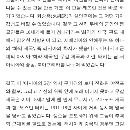
나눌 수 있는 판을 만든 거죠
.
이 판을 깨뜨린 것은 바로
'
화
기
'
이었습니다
.
화승총
(
火繩銃
)
의 살인력에는 그 어떤 기마
갑병도 버틸 수 없었습니다
.
결국 그 천하 무비의 군인인 몽
골인들은
18
세기에 들어 청나라라는
'
화약의 제국
'
판도 내
에서 얌전한 지방민이 되고
,
시베리아와 연해주는 또 하나
의
'
화약 제국
',
즉 러시아의 차지가 됐습니다
.
나머지
3
군
데의 아시아
'
화약 제국
'
인 무갈 제국과 이란
,
터키는 남
-
서
아시아와 중동
,
북아프리카를 나누어 먹었습니다
.
결국 이
'
아시아의
5
강
'
역시 구미권의 보다 진화된 야전포
와 함포
,
그리고 기선의 위력 앞에 오래 버티지 못하고 무갈
제국은 이미
18
세기말에 맨 먼저 무너지고
,
로마노프 제국
과 청
,
오스만 터키는
1911~18
년 사이에 거의 동시에 망국
을 당하고 말았습니다
.
생존을 도모하기 위해 그들이 추격
형 근대화를 필요로 했는데
,
러시아와 중국의 경우엔 그럴