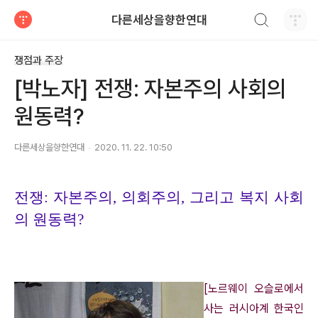
검색하기
다른세상을향한연대
티스토리
쟁점과 주장
[박노자] 전쟁: 자본주의 사회의
원동력?
다른세상을향한연대
2020. 11. 22. 10:50
전쟁
:
자본주의
,
의회주의
,
그리고 복지 사회
의 원동력
?
[
노르웨이 오슬로에서
사는 러시아계 한국인