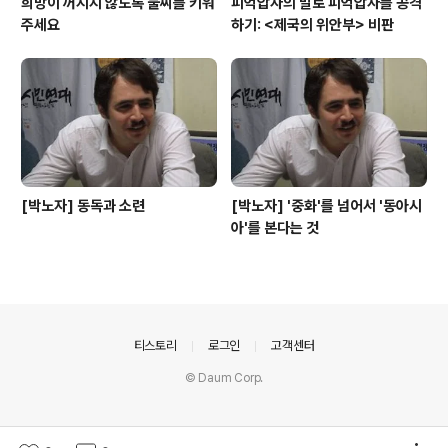
희망이 꺼지지 않도록 불씨를 키워
피억압자의 말로 피억압자를 공격
주세요
하기: <제국의 위안부> 비판
[박노자] 동독과 소련
[박노자] '중화'를 넘어서 '동아시
아'를 본다는 것
의안내
티스토리
로그인
고객센터
© Daum Corp.