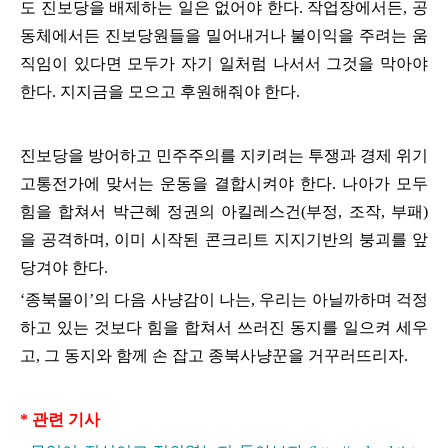
도 진보당을 배제하는 일은 없어야 한다
.
작업장에서든
,
공
동체에서든 진보당원들을 밀어내거나 불이익을 주려는 움
직임이 있다면 모두가 자기 일처럼 나서서 그것을 막아야
한다
.
지지금을 모으고 후원해줘야 한다
.
진보당을 방어하고 민주주의를 지키려는 투쟁과 경제 위기
고통전가에 맞서는 운동을 결합시켜야 한다
.
나아가 모두
힘을 합쳐서 박근혜 정권의 아킬레스건
(
부정
,
조작
,
부패
)
을 공격하며
,
이미 시작된 콘크리트 지지기반의 붕괴를 앞
당겨야 한다
.
‘
종북몰이
’
의 다음 사냥감이 나는
,
우리는 아닐까하며 걱정
하고 있는 것보다 힘을 합쳐서 쓰러진 동지를 일으켜 세우
고
,
그 동지와 함께 손 잡고 종북사냥꾼을 거꾸러뜨리자
.
* 관련 기사