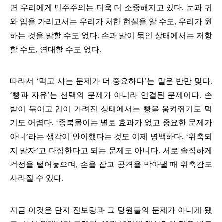
면 우리에게 민주주의는 더욱 더 소중해지고 있다
.
눈과 귀
와 입을 가리고서는 우리가 처한 현실을 알 수도
,
우리가 원
하는 것을 말할 수도 없다
.
손과 발이 묶인 상태에서는 저항
할 수도
,
연대할 수도 없다
.
따라서
‘
먹고 사는 문제가 더 중요하다
’
는 말은 반만 맞다
.
‘
빵과 자유
’
는 선택의 문제가 아니라 연결된 문제이다
.
손
발이 묶이고 입이 가려진 상태에서는 빵을 움켜쥐기도 먹
기도 어렵다
. ‘
종북몰이는 별로 효과가 없고 중요한 문제가
아니
’
라는 생각이 안이했다는 것도 이제 명백하다
. ‘
위축되
지 말자
’
고 다짐한다고 되는 문제도 아니다
.
서로 솔직하게
걱정을 털어놓으며
,
손을 잡고 공격을 막아낼 때 위축감도
사라질 수 있다
.
지금 이것은 단지 진보당과 그 당원들의 문제가 아니게 됐