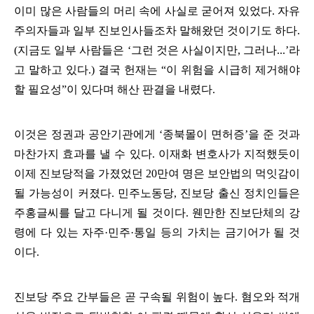
이미 많은 사람들의 머리 속에 사실로 굳어져 있었다
.
자유
주의자들과 일부 진보인사들조차 말해왔던 것이기도 하다
.
(
지금도 일부 사람들은
‘
그런 것은 사실이지만
,
그러나
...’
라
고 말하고 있다
.)
결국 헌재는
“
이 위험을 시급히 제거해야
할 필요성
”
이 있다며 해산 판결을 내렸다
.
이것은 정권과 공안기관에게
‘
종북몰이 면허증
’
을 준 것과
마찬가지 효과를 낼 수 있다
.
이재화 변호사가 지적했듯이
이제 진보당적을 가졌었던
20
만여 명은 보안법의 먹잇감이
될 가능성이 커졌다
.
민주노동당
,
진보당 출신 정치인들은
주홍글씨를 달고 다니게 될 것이다
.
웬만한 진보단체의 강
령에 다 있는 자주
·
민주
·
통일 등의 가치는 금기어가 될 것
이다
.
진보당 주요 간부들은 곧 구속될 위험이 높다
.
혐오와 적개