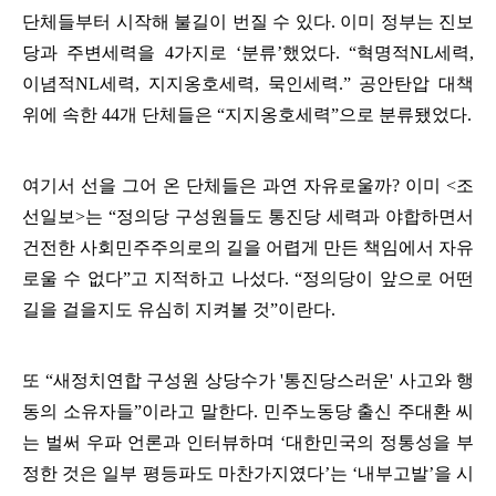
단체들부터 시작해 불길이 번질 수 있다
.
이미 정부는 진보
당과 주변세력을
4
가지로
‘
분류
’
했었다
. “
혁명적
NL
세력
,
이념적
NL
세력
,
지지옹호세력
,
묵인세력
.”
공안탄압 대책
위에 속한
44
개 단체들은
“
지지옹호세력
”
으로 분류됐었다
.
여기서 선을 그어 온 단체들은 과연 자유로울까
?
이미
<
조
선일보
>
는
“
정의당 구성원들도 통진당 세력과 야합하면서
건전한 사회민주주의로의 길을 어렵게 만든 책임에서 자유
로울 수 없다
”
고 지적하고 나섰다
. “
정의당이 앞으로 어떤
길을 걸을지도 유심히 지켜볼 것
”
이란다
.
또
“
새정치연합 구성원 상당수가
'
통진당스러운
'
사고와 행
동의 소유자들
”
이라고 말한다
.
민주노동당 출신 주대환 씨
는 벌써 우파 언론과 인터뷰하며
‘
대한민국의 정통성을 부
정한 것은 일부 평등파도 마찬가지였다
’
는
‘
내부고발
’
을 시