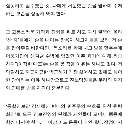
잘못하고 실수했던 것
,
나에게 서운했던 것을 말하며 주저
하는 모습을 상상해 봐야 한다
.
그 고통스러운 기억과 경험을 뒤로 하고 다시 굴뚝에 올라
‘
산 자
’
들에게 손을 내미는 쌍용차 해고자들을 보라
.
저 손
을 잡아주길 바란다면,
“
목소리를 함께 내고 발을 맞추는데
머뭇거림이 생겨날 수밖에 없었던 아픈 과거에 대해 죄송
하다
”(
이정희 대표
)
는 손을 못 잡을 이유는 하나도 없다
.
저
악랄하고 지긋지긋한 박근혜가 가장 싫어하고 없애고 싶어
한 당이라는 이유 하나만으로도 진보당원들은 우리의 지지
와 연대를 받을 자격이 충분하다
.
‘
통합진보당 강제해산 반대와 민주주의 수호를 위한 원탁
회의
’
로 모든 진보진영의 단체와 개인들이 모여서 행동에
함께 나서야 한다
.
더 이상 어느 운동이나 연대체
,
쟁점에서