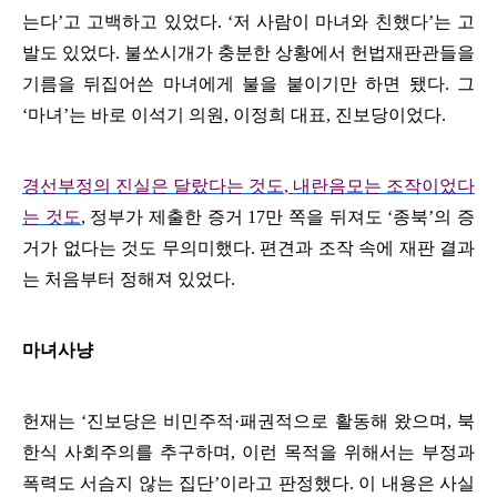
는다
’
고 고백하고 있었다
. ‘
저 사람이 마녀와 친했다
’
는 고
발도 있었다
.
불쏘시개가 충분한 상황에서 헌법재판관들을
기름을 뒤집어쓴 마녀에게 불을 붙이기만 하면 됐다
.
그
‘
마녀
’
는 바로 이석기 의원
,
이정희 대표
,
진보당이었다
.
경선부정의 진실은 달랐다는 것도
,
내란음모는 조작이었다
는 것도
,
정부가 제출한 증거
17
만 쪽을 뒤져도
‘
종북
’
의 증
거가 없다는 것도 무의미했다
.
편견과 조작 속에 재판 결과
는 처음부터 정해져 있었다
.
마녀사냥
헌재는
‘
진보당은 비민주적
·
패권적으로 활동해 왔으며
,
북
한식 사회주의를 추구하며
,
이런 목적을 위해서는 부정과
폭력도 서슴지 않는 집단
’
이라고 판정했다
.
이 내용은 사실