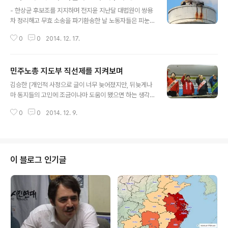
글 내용
- 한상균 후보조를 지지하며 전지윤 지난달 대법원이 쌍용
차 정리해고 무효 소송을 파기환송한 날 노동자들은 피눈
물을 흘렸지만, 쌍용차 주가는 올라갔다. 며칠 전 쌍용차 해
0
0
2014. 12. 17.
고 노동자 2명이 “더 죽이지 말라”며 굴뚝으로 올라간 날,
쌍용차 26번째 사망자가 발생했다. 아빠가 씨앤앰 노동조
합 조합원인 초등학교 1학년 아이는 “‘노’자로 시작하는 낱
민주노총 지도부 직선제를 지켜보며
말을 적어내라”는 숙제에 “노랑색, 노조, 노숙”을 적어냈
글 내용
다. 이 사례들은 이 나라 노동자의 현실을 보여 준다. 그래
김승한 [개인적 사정으로 글이 너무 늦어졌지만, 뒤늦게나
서 우리는 송경동 시인의 말에 공감하지 않을 수 없다. “울
마 동지들의 고민에 조금이나마 도움이 됐으면 하는 생각
지 말아야지 이를 악무는 데도 뜨거운 눈물을 막을 수가 없
으로 이 글을 제출한다.] 최초의 민주노총 직선제 선거가 한
었다. 이 눈물과, 이 복받침을 우리는 얼마나 많이 들으며,
0
0
2014. 12. 9.
참이다. 조합원의 무관심 속에서 활력 없이 진행되던 위원
보며 살아왔던가. 왜 우리가 울어야 하는 사람들인가. … 사
장 선거가 직선제를 통해서 그나마 활동가들의 관심을 모
랑한다, 창근아...
은 것 같다. 각 후보들의 공약을 통하여 민주노총이 나아갈
방향에 대하여 가끔씩이라도 이야기가 된 것도 다행스러운
일이다. 지도부를 조합원들이 직선으로 선출하는 것은 간
이 블로그 인기글
선으로 선출하는 것보다는 분명 좋은 일이다. 그리고 건강
한 노동조합이라면 당연히 이를 제도적으로 보장해야 한
다. 그런 면에서 직선제는 당연히 실행되었어야 했고, 어떤
면에서는 늦은 측면도 있다. 민주노총의 위기에 대한 자성
속에서 조합원들의 총의를 모으고, 민주노총 ..