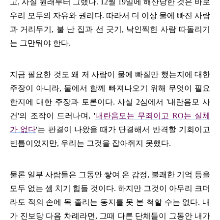
고
,
사실 원래부터 그랬다
. 12
월
19
일에 해산당한 것은 바로
우리 모두의 자유와 권리다
.
따라서 더 이상 물에 빠진 사람
과 거리두기
,
불 난 집과 선 긋기
,
낙인찍힌 사람 따돌리기
는 그만둬야 한다
.
지금 필요한 것도 왜 저 사람이 물에 빠질만 했는지에 대한
주장이 아니라
,
물에서 함께 빠져나오기 위해 무엇이 필요
한지에 대한 주장과 토론이다
. 사실 2심에서 '내란음모 사
건'의 조작이 드러나며, '
내란음모는 무죄이고 RO는 실체
가 없다
'는 판결이 나왔을 때가 단결해서 반격할 기회이고
빈틈이었지만, 우리는 그것을 잡아쥐지 못했다.
물론 일부 사람들은 그동안 쌓여 온 감정
,
불쾌한 기억 등을
모두 없는 셈 치기 힘들 것이다
.
하지만 그것이 아무리 크더
라도 적의 손에 목 졸리는 동지를 못 본 척할 수는 없다
.
내
가 진보당 다음 차례라면
,
그때 다른 단체들이 그동안 내가