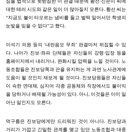
심을 법적으로 뒷받침한 이 판결 때문에 황선
·
신은미 씨에
대한 테러 시도와 같은 일이 더 많아질지 모른다
.
황선 씨는
“
지금도 불이 타오르는 냄비를 들고 벌떡 일어서던 학생의
눈빛을 잊을 수 없다
”
고 했다
.
이석기 의원 등의
‘
내란음모 무죄
’
판결마저 뒤집힐 수 있
다
.
나아가 진보
·
좌파 단체들은 자신들의 강령
·
입장 등을
홈페이지에서 내리거나
,
완화시킬 압력을 느낄 것이다
.
노
동조합들은 진보당쪽과 끈을 유지하는 게 과연 노사관계에
도움이 될 것인지 재보게 될 것이다
.
진보당원들은 자신들
이 속한 연대체
,
심지어 각종 공동체와 직장에서도 불이익
을 당하거나 배제될 가능성이 있다
.
아니
,
이것들은 이미 일
어난 일인지도 모른다
.
먹구름은 진보당에게만 드리워진 것이 아니다
.
진보당과
거리가 가깝고 긴밀한 관계를 맺고 있던 노동조합과 대중