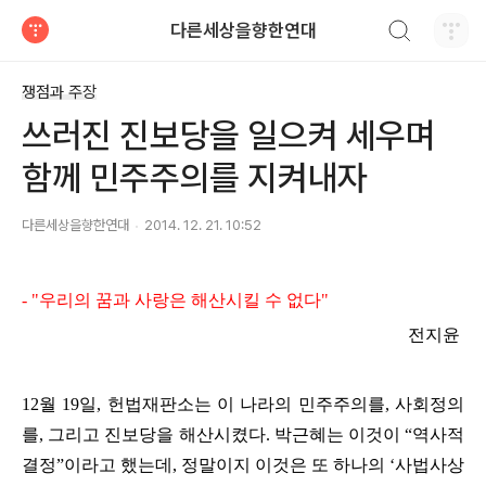
검색하기
다른세상을향한연대
티스토리
쟁점과 주장
쓰러진 진보당을 일으켜 세우며
함께 민주주의를 지켜내자
다른세상을향한연대
2014. 12. 21. 10:52
- "우리의 꿈과 사랑은 해산시킬 수 없다"
전지윤
12
월
19
일
,
헌법재판소는 이 나라의 민주주의를
,
사회정의
를
,
그리고 진보당을 해산시켰다
.
박근혜는 이것이
“
역사적
결정
”
이라고 했는데
,
정말이지 이것은 또 하나의
‘
사법사상