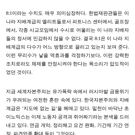
8:1
이라는 수치도 매우 의미심장하다
.
헌법재판관들은 이
나라 지배계급의 엘리트들로서 피트니스 센터에서
,
골프장
에서
,
각종 사교모임에서 수시로 어울리는 이 나라 지배자
들의 정서에 민감하지 않을 수 없다
.
결국
8:1
은 이 나라 지
배계급의 다수가 어느 방향으로 끌리고 있는지 보여 준다
.
이런 무리수가 낳을 역효과를 걱정하기보다
,
이런 강력한
조치로라도 체제를 안정시켜야 한다는 목소리가 압도적이
었던 것이다
.
지금 세계자본주의는 유가폭락 속에서 러시아발 금융위기
가 우려되는 여전한 혼란 속에 있다
.
한국자본주의와 지배
계급은
‘
지도에 없는 길
’
을 헤매고 있다
.
밑천이 바닥난 초
이노믹스는 이제 노동자 공격과 쥐어짜기라는 본색을 드러
내고 있다
.
연금 개악
,
정리해고 요건 완화
,
기간제 기간 연
장
,
파견업종 확대 등이 그것이다
.