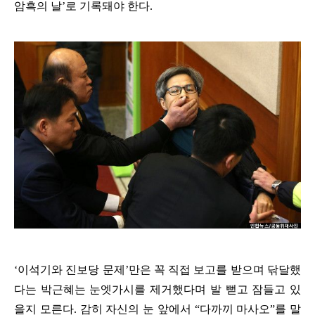
암흑의 날
’
로 기록돼야 한다
.
‘
이석기와 진보당 문제
’
만은 꼭 직접 보고를 받으며 닦달했
다는 박근혜는 눈엣가시를 제거했다며 발 뻗고 잠들고 있
을지 모른다
.
감히 자신의 눈 앞에서
“
다까끼 마사오
”
를 말