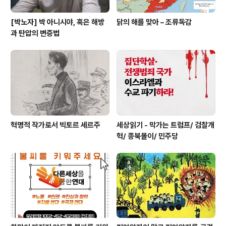
[박노자] 박 아니시야, 혹은 해방
닭의 해를 맞아 – 조류독감
과 탄압의 변증법
혁명적 작가로서 빅토르 세르주
세상읽기 - 막가는 트럼프/ 검찰개
혁/ 종북몰이/ 민주당