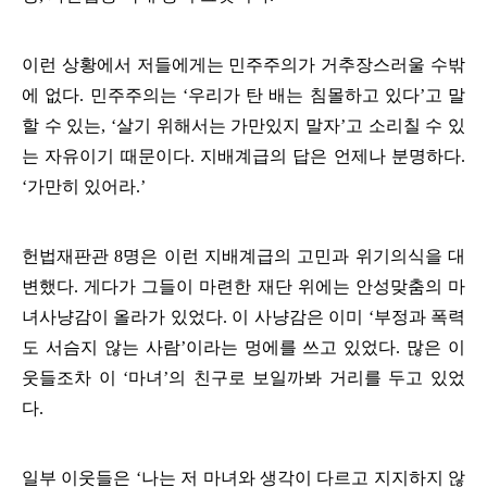
이런 상황에서 저들에게는 민주주의가 거추장스러울 수밖
에 없다
.
민주주의는
‘
우리가 탄 배는 침몰하고 있다
’
고 말
할 수 있는
, ‘
살기 위해서는 가만있지 말자
’
고 소리칠 수 있
는 자유이기 때문이다
.
지배계급의 답은 언제나 분명하다
.
‘
가만히 있어라.
’
헌법재판관
8
명은 이런 지배계급의 고민과 위기의식을 대
변했다
.
게다가 그들이 마련한 재단 위에는 안성맞춤의 마
녀사냥감이 올라가 있었다
.
이 사냥감은 이미
‘
부정과 폭력
도 서슴지 않는 사람
’
이라는 멍에를 쓰고 있었다
.
많은 이
웃들조차 이
‘
마녀
’
의 친구로 보일까봐 거리를 두고 있었
다
.
일부 이웃들은
‘
나는 저 마녀와 생각이 다르고 지지하지 않