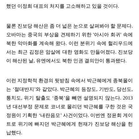
했던 이정희 대표의 처지를 고소해하고 있을 것이다
.
물론 진보당 해산은 좀 더 넓은 눈으로 살펴봐야 할 문제다
.
오바마는 중국의 부상을 견제하기 위한
'
아시아 회귀
'
속에
북한 악마화를 계속해 왔다
.
이런 분위기 속에 헐리우드에
서는 최근 김정은 암살에 대한 영화도 만들어졌다
.
진보당
이 해산된 날
,
유엔에서도 북한 인권 결의안이 통과됐다
.
이런 지정학적 환경의 뒷받침 속에서 박근혜에게 종북몰이
는
‘
절대반지
’
와 같았다
.
박근혜의 등장도
,
기반도
,
당선도
,
통치도
,
위기 탈출도
‘
종북
’
을 빼면 설명되지 않는다
. 2013
년 대선부정 문제로 코너로 몰리던 박근혜를 구한 것은 국
정원이 기획한
‘
내란음모
’
사건이었다
.
이번엔 정윤회 게이
트로 위기에 빠지던 박근혜에게 헌재가 진보당 해산을 헌
납했다
.