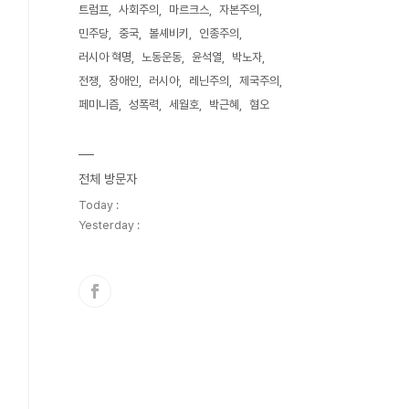
트럼프
사회주의
마르크스
자본주의
민주당
중국
볼셰비키
인종주의
러시아 혁명
노동운동
윤석열
박노자
전쟁
장애인
러시아
레닌주의
제국주의
페미니즘
성폭력
세월호
박근혜
혐오
전체 방문자
Today :
Yesterday :