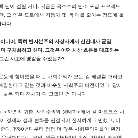
백 년이 걸릴 거다
.
지금은 극소수의 탄소 포집 프로젝트
만
,
그 양은 도로에서 자동차 몇 백 대를 줄이는 정도에 불
아니다
.
아이디어
,
특히 반자본주의 사상사에서 신진대사 균열
 더 구체화하고 싶다
.
그것은 어떤 사상 흐름을 대표하는
 그런 사고에 영감을 주었는가
?
운동에 참여했을 때는 사회주의가 모든 걸 해결할 거라고
 해결한다고 믿는 것과 비슷한 사회주의 버전이었다
.
당시
다
.
물론 좌파 전체가 다 그랬던 건 아니다
.
는
<
자연의 귀환
:
사회주의와 생태학
>
에서 칼 마르크스 시
이 경제와 생태 변화를 연결지어 진지하게 고민했고
,
이
여준다
. 1980
년대부터 점점 더 많은 사회주의자들이 환경
 온난화보다는 오염
,
생물 다양성의 손실
,
자연의 과도한