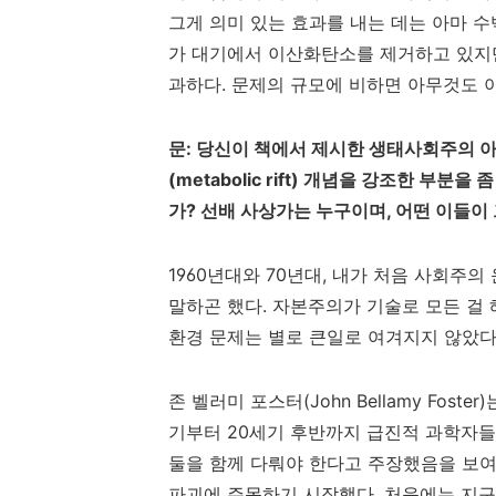
그게 의미 있는 효과를 내는 데는 아마 수
가 대기에서 이산화탄소를 제거하고 있지
과하다
.
문제의 규모에 비하면 아무것도 
문
:
당신이 책에서 제시한 생태사회주의 
(metabolic rift)
개념을 강조한 부분을 좀
가
?
선배 사상가는 누구이며
,
어떤 이들이
1960
년대와
70
년대
,
내가 처음 사회주의 
말하곤 했다
.
자본주의가 기술로 모든 걸
환경 문제는 별로 큰일로 여겨지지 않았
존 벨러미 포스터
(John Bellamy Foster)
기부터
20
세기 후반까지 급진적 과학자들
둘을 함께 다뤄야 한다고 주장했음을 보
파괴에 주목하기 시작했다
.
처음에는 지구