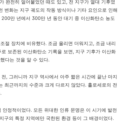
가 완전히 얼어붙었던 때도 있고
,
전 지구가 열대 기후였
런 변화는 지구 궤도의 작동 방식이나 기타 요인으로 인해
난
200
만 년에서
300
만 년 동안 대기 중 이산화탄소 농도
 조절 장치에 비유했다
.
조금 올리면 더워지고
,
조금 내리
주로 보존된 이산화탄소 기록을 보면
,
지구 기후가 이산화
했다는 것을 알 수 있다
.
 전
,
그러니까 지구 역사에서 아주 짧은 시간에 끝난 마지
는 최근까지의 수준과 크게 다르지 않았다
.
홀로세로의 전
다
.
적 안정적이었다
.
모든 위대한 인류 문명은 이 시기에 발전
지구의 특정 지역에만 국한된 환경 등이 그 배경이었다
.