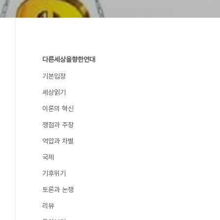
다른세상을향한연대
기본입장
세상읽기
이론의 혁신
쟁점과 주장
억압과 차별
국제
기후위기
토론과 논쟁
리뷰