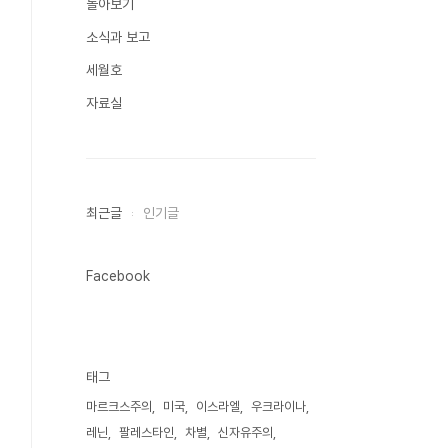
돌아보기
소식과 보고
세월호
자료실
최근글
인기글
Facebook
태그
마르크스주의
미국
이스라엘
우크라이나
레닌
팔레스타인
차별
신자유주의