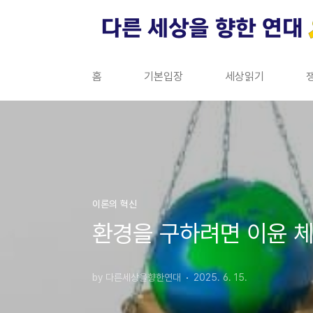
본문 바로가기
홈
기본입장
세상읽기
이론의 혁신
환경을 구하려면 이윤 체
by 다른세상을향한연대
2025. 6. 15.