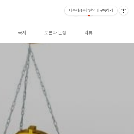
다른세상을향한연대
구독하기
국제
토론과 논쟁
리뷰