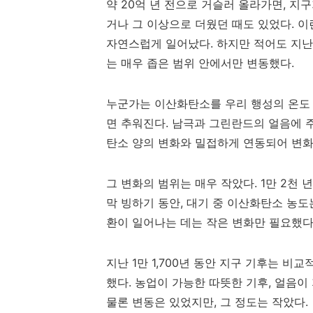
약
20
억 년 전으로 거슬러 올라가면
,
지구
거나 그 이상으로 더웠던 때도 있었다
.
이
자연스럽게 일어났다
.
하지만 적어도 지
는 매우 좁은 범위 안에서만 변동했다
.
누군가는 이산화탄소를 우리 행성의 온도
면 추워진다
.
남극과 그린란드의 얼음에 
탄소 양의 변화와 밀접하게 연동되어 변화
그 변화의 범위는 매우 작았다
. 1
만
2
천 년
막 빙하기 동안
,
대기 중 이산화탄소 농도
환이 일어나는 데는 작은 변화만 필요했
지난
1
만
1,700
년 동안 지구 기후는 비교
했다
.
농업이 가능한 따뜻한 기후
,
얼음이 
물론 변동은 있었지만
,
그 정도는 작았다
.