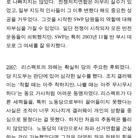
로
나빠지지는
않았다
.
전쟁저지연합은
아무리
실수가
있
었고
,
일부
지도적
인사들이
그
이후
변했다
해도
중요한
성
공을
거두었다
.
그것을
시작한
SWP
당원들의
역할에
대해
자부심을
가질
수
있었다
.
일단
전쟁이
시작되자
모든
반전
운동들이
쇠퇴했지만
,
SWP
는
특히
2003
년
11
월
반
부시
데
모로
그
여세를
잘
유지했다
.
2007
:
리스펙트의
와해는
확실히
당의
주요한
후퇴였다
.
당
지도부는
판단에
있어
심각한
실수를
했다
.
조지
갤러웨
이는
‘
착할
때는
아주
착하지만
,
나쁠
때는
아주
무시무시
하다
’
는
동요
가사처럼
어려운
동맹자였다
.
리스펙트가
다
른
세력들을
,
특히
노동당으로부터
끌어들이지
못했다는
사실은
조직이
너무
지나치게
갤러웨이
개인의
성향을
중
심으로
뭉쳤다는
걸
뜻했다
.
하지만
처음의
추동력은
틀리
지
않았었다
.
노동당의
대안으로서
좌파
선거연합을
건설
하는
것이
가능했었다면
그것은
당연히
좌파
전체의
힘을