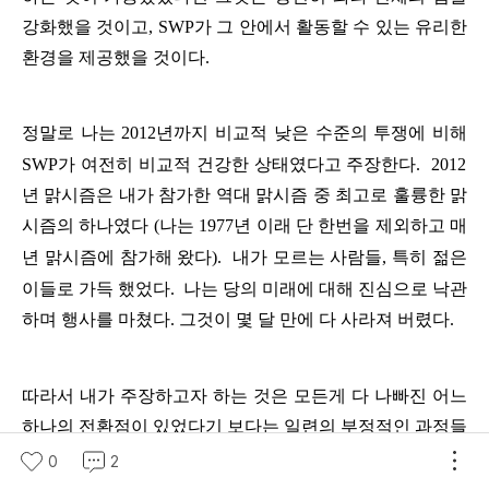
강화했을
것이고
, SWP
가
그
안에서
활동할
수
있는
유리한
환경을
제공했을
것이다
.
정말로
나는
2012
년까지
비교적
낮은
수준의
투쟁에
비해
SWP
가
여전히
비교적
건강한
상태였다고
주장한다
.
2012
년
맑시즘은
내가
참가한
역대
맑시즘
중
최고로
훌륭한
맑
시즘의
하나였다
(
나는
1977
년
이래
단
한번을
제외하고
매
년
맑시즘에
참가해
왔다
).
내가
모르는
사람들
,
특히
젊은
이들로
가득
했었다
.
나는
당의
미래에
대해
진심으로
낙관
하며
행사를
마쳤다
.
그것이
몇
달
만에
다
사라져
버렸다
.
따라서
내가
주장하고자
하는
것은
모든게
다
나빠진
어느
하나의
전환점이
있었다기
보다는
일련의
부정적인
과정들
이
계속됐고
,
우리들은
이에
대해
때로는
부정하고
때로는
0
2
심각하게
받아들이지
않았다는
것이다
.
마침내
양이
질로