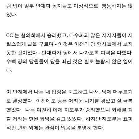
림
없이
일부
반대파
동지들도
이상적으로
행동하지는
않
았다
.
CC
는
협의회에서
승리했고
,
다수파의
많은
지지자들이
저
질스럽게
발을
구르며
-
이것은
이전의
당
행사들에서
보지
못한
것이었다
-
반대파가
당에서
나가도록
여력을
다했다
.
수백
명의
당원들이
당을
떠난
것은
별로
놀랍지
않은
일이
다
.
이
단계에서
나는
내
입장을
숙고하고
나서
,
당에
머무르기
로
결정했다
.
이전에도
당은
어려운
시기를
겪었고
잘
극복
했었다
.
나는
여전히
이제
지도부가
승리했으니
화해를
꾀
할
거라는
헛된
희망을
갖고
있었다
.
하지만
지도부는
표피
적인
변화
외에는
관심이
없음을
분명히
했다
.