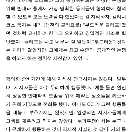
내가
,
과거에
클리프와
그의
중앙위원회는
진정한
논쟁을
위해
반대파
중에서
가장
명확한
동지들이
협의회에
참석
할
수
있도록
모든
노력을
다
했었다는
걸
지적하자
,
캘리니
코스
동지는
내가
(
생전의
클리프를
)
“
부드러운
클리프
”
였
던
것처럼
묘사하려
한다고
오만하고
경멸적인
어조로
힐
난했다
.
클리프는
나도
너무나
잘
알듯이
“
부드러운
”
것과
는
거리가
멀었지만
,
그에게는
최고
수준의
공개적인
논쟁
을
하고자
하는
정치적
자신감이
있었다
.
협의회
준비기간에
대해
자세히
언급하지는
않겠다
.
일부
CC
지지자들은
아주
무례하게
행동했다
.
예를
들면
완전
히
정당한
반대파의
모임을
위해
예약된
장소들을
취소하
기
위해
거짓으로
전화를
했다
.
아마도
CC
가
그런
행동들
을
대놓고
부추기지는
않았지만
,
열성적인
지지자들에게
고삐를
채우려고
하지는
않았다
.
분파투쟁에서는
누구나
다
무례하게
행동하는
것이
역사적
사실인
것
같다
.
거의
틀