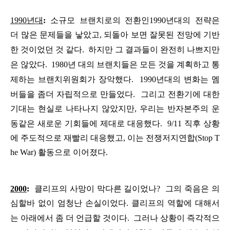
1990
년대
:
소규모
브랜치로의
전환인
1990
년대의
전략은
더
많은
문제들을
낳았고
,
되돌아
보면
잘못된
전망에
기반
한
것이었던
것
같다
.
하지만
그
결과들이
완전히
나쁘지만
은
않았다
.
1980
년
대의
브랜치들은
모든
것을
계획하고
통
제하는
브랜치위원회가
장악했다
.
1990
년대의
변화는
멤
버들을
좀더
자립적으로
만들었다
.
그리고
전환기에
대한
기대는
현실로
나타나지
않았지만
,
우리는
반자본주의
운
동같은
새로운
기회들에
제대로
대응했다
.
9/11
직후
상황
에
주도적으로
재빨리
대응했고
,
이는
전쟁저지연합
(Stop T
he War)
활동으로
이어졌다
.
2000
:
클리프의
사망이
막다른
길이었나
?
그의
죽음은
의
심할바
없이
엄청난
손실이었다
.
클리프의
역할에
대해서
는
아래에서
좀
더
언급할
것이다
.
그러나
상황이
즉각적으