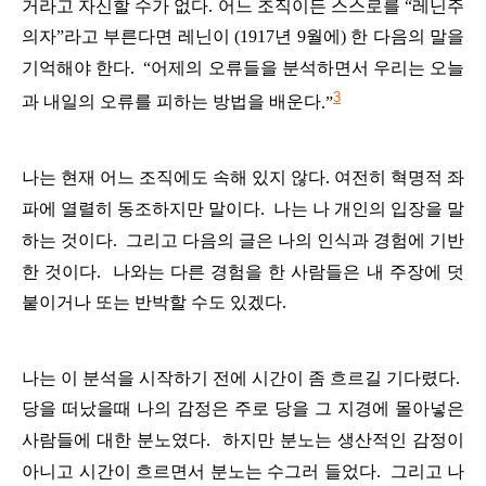
거라고
자신할
수가
없다
.
어느
조직이든
스스로를
“
레닌주
의자
”
라고
부른다면
레닌이
(1917
년
9
월에
)
한
다음의
말을
기억해야
한다
.
“
어제의
오류들을
분석하면서
우리는
오늘
3
과
내일의
오류를
피하는
방법을
배운다
.”
나는
현재
어느
조직에도
속해
있지
않다
.
여전히
혁명적
좌
파에
열렬히
동조하지만
말이다
.
나는
나
개인의
입장을
말
하는
것이다
.
그리고
다음의
글은
나의
인식과
경험에
기반
한
것이다
.
나와는
다른
경험을
한
사람들은
내
주장에
덧
붙이거나
또는
반박할
수도
있겠다
.
나는
이
분석을
시작하기
전에
시간이
좀
흐르길
기다렸다
.
당을
떠났을때
나의
감정은
주로
당을
그
지경에
몰아넣은
사람들에
대한
분노였다
.
하지만
분노는
생산적인
감정이
아니고
시간이
흐르면서
분노는
수그러
들었다
.
그리고
나