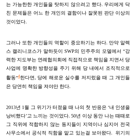
는
가능한한
개인들을
탓하지
않으려고
했다
.
우리에게
닥
친
문제들은
어느
한
개인의
결함이나
잘못된
판단
이상의
것이었다
.
그러나
또한
개인들의
역할이
중요하기는
하다
.
만약
알렉
스
캘리니코스가
말하듯이
SWP
의
민주주의
모델에서
“
강
력한
지도부는
연례협의회에
직접적으로
책임을
지면서
당
사업에
명확한
방향성을
주기
위해
당
내에서
조직적으로
4
활동
”
한다면
,
당에
해로운
실수를
저지렀을
때
그
개인들
은
당연히
책임을
져야만
한다
.
2013
년
1
월
그
위기가
터졌을
때
나의
첫
반응은
‘
내
인생을
낭비했다
’
고
느
끼는
것이었
다
. 50
년
이상
동안
나는
때때로
그
직위에
적합하지
않는
동지들이
지역이나
심지어
전국
사무소에서
공식적
직함을
맡고
있는걸
보아왔다
.
위기의