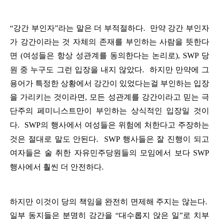
“
강간
부인자
”
라는
말은
더
부적절하다
.
만약
강간
부인자
가
강간이라는
것
자체의
존재를
부인하는
사람
을
뜻한다
면
(
여성들은
항상
성관계를
동의
한다는
논리로
), SWP
당
원
중
누구도
그런
입장을
내지
않았다
.
하지만
만약에
그
용어가
특정한
상황에서
강간이
있었다는걸
부인하는
입장
을
가리키는
것이라면
,
모든
성관계를
강간이라고
믿는
극
단주의
페미니스트만이
부인하는
상식적인
입장
일
것이
다
.
SWP
의
행사에서
여성들
은
위험
에
처한
다고
주장하는
것은
절대로
말도
안된다
.
SWP
행사들은
잘
진행이
되고
여자들은
술
취한
자유민주당원들의
모임에서
보다
SWP
행사에서
훨씬
더
안전하다
.
하지만
이것이
당의
책임을
완전히
면제해
주지는
않는다
.
일부
동지들은
분명히
강간을
“
대수롭지
않은
일
”
로
치부