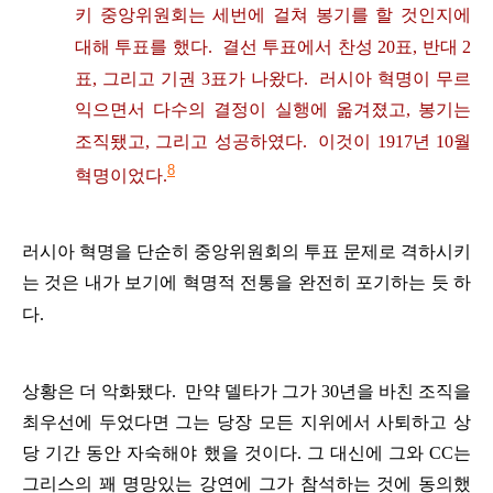
키
중앙위원회는
세번에
걸쳐
봉기를
할
것인지에
대해
투표를
했다
.
결선
투표에서
찬성
20
표
,
반대
2
표
,
그리고
기권
3
표가
나왔다
.
러시아
혁명이
무르
익으면서
다수의
결정이
실행에
옮겨졌고
,
봉기는
조직됐고
,
그리고
성공하였다
.
이것이
1917
년
10
월
8
혁명이었다
.
러시아
혁명을
단순히
중앙위원회의
투표
문제로
격하시키
는
것은
내가
보기에
혁명적
전통을
완전히
포기하는
듯
하
다
.
상황은
더
악화됐다
.
만약
델타가
그가
30
년을
바친
조직을
최우선에
두었다면
그는
당장
모든
지위에서
사퇴하고
상
당
기간
동안
자숙해야
했을
것이다
.
그
대신에
그와
CC
는
그리스의
꽤
명망있는
강연에
그가
참석하는
것에
동의했