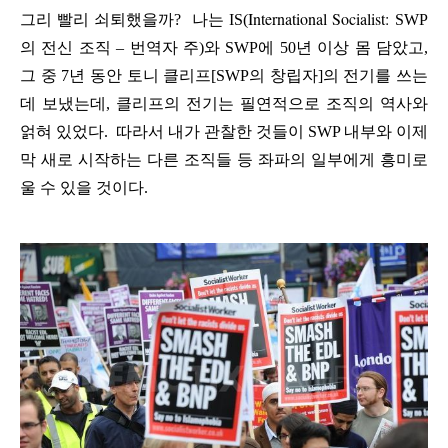
International Socialist:
그리
빨리
쇠퇴했을까
?
나는
IS(
SWP
의
전신
조직
–
번역자
주
)
와
SWP
에
50
년
이상
몸
담았고
,
그
중
7
년
동안
토니
클리프
[SWP
의
창립자
]
의
전기를
쓰는
데
보냈는데
,
클리프의
전기는
필연적으로
조직의
역사와
얽혀
있었다
.
따라서
내가
관찰한
것들이
SWP
내부와
이제
막
새로
시작하는
다른
조직들
등
좌파의
일부에게
흥미로
울
수
있을
것이다
.