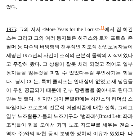
었다
.
11
1975
:
그의
저서
<More Years for the Locust>
에서
짐
히긴
스는
그리고
그의
여러
동지들은
히긴스와
로저
프로츠
,
존
팔머
등
다수의
버밍햄의
전투적인
지도적
산업노동자들이
제명된
1975
년의
사건이
조직의
근본적
몰락의
시작이었다
고
주장해
왔다
.
그
상황이
잘못
처리
되었고
적어도
일부
동지들을
잃는것을
피할
수
있었다는걸
부인하기는
힘들
다
.
당시
CC
는
,
특히
클리프는
인내심이
없었고
새
당원들
이
무한
공급되기
때문에
간부
당원
들을
쫓아내도
된다고
믿는
듯
했다
.
하지만
당이
분열한데는
히긴스의
리더십
스
타일이나
프로츠의
전문적
저널리즘에
대한
집착
,
그리고
일부
노조활동가들의
노조기구와
‘
범좌파
’
(Broad Left: 좌파
조직들이 힘을 모아서 좌파 노조 지도부를 세우는 전술
-
역자
주
)
와의
타협
등의
분명한
정치적
이유가
있었다
.
나