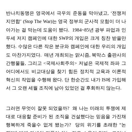
반나치동맹은
영국에서
극우의
준동을
막아냈고
, ‘
전쟁저
지연합
’
(
Stop The War)
는
영국
정부의
군사적
모험이
더
나
아가는
걸
막는데
도움이
됐
다
.
1984
~
85
년
광부
파업과
인
두세
저지
캠페인에
대한
SWP
의
개입은
크게
칭찬
받을만
했다
.
수많은
다른
작은
분규와
캠페인에
대한
우리의
개입
도
마찬가지였다
.
매년
개최되는
맑시즘
,
북막스
출판사의
간행물들
,
그리고
<
국제사회주의
>
저널은
국제적
좌파
그
어디에서도
비교대상을
찾기
힘든
정치적
교육과
이론적
혁신의
작업을
수행해
왔다
.
단
한순간도
내가
IS
에
가입해
서
그
오랜
세월
조직에
남아
있었던
걸
후회하지
않는다
.
그러면
무엇이
잘못
되었을까
?
왜
나는
미래의
투쟁에
제
대로
대응할
준비가
된
조직을
건설했다는
믿음
을
가진채
행복하게
죽을수
없게
됐는가
?
당의
위기를
초래한
“
논