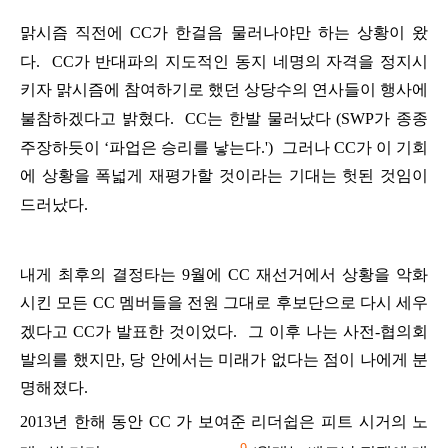
맑시즘
직전에
CC
가
한걸음
물러나야만
하는
상황이
왔
다
.
CC
가
반대파의
지도적인
동지
네명의
자격을
정지시
키자
맑시즘에
참여하기로
했던
상당수의
연사들이
행사에
불참하겠다고
밝혔다
.
CC
는
한발
물러났다
(SWP
가
종종
주장하듯이
‘
파업은
승리를
낳는다
.')
그러나
CC
가
이
기회
에
상황을
폭넓게
재평가할
것이라는
기대는
헛된
것임이
드러났다
.
내게
최후의
결정타는
9
월에
CC
재선거에서
상황을
악화
시킨
모든
CC
멤버들을
전원
그대로
후보단으로
다시
세우
겠다고
CC
가
발표한
것이었다
.
그
이후
나는
사전
-
협의회
발의를
했지만
,
당
안에서는
미래가
없다는
점이
나에게
분
명해졌다
.
2013
년
한해
동안
CC
가
보여준
리더쉽은
피트
시거의
노
9