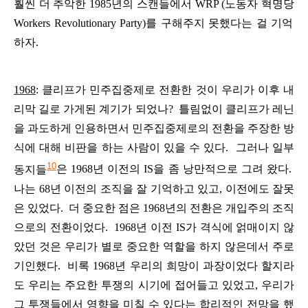
훨씬
더
추악한
1985
년의
스캔들에서
WRP (
노동자
혁명당
Workers Revolutionary Party)
를
구해주지
못했다는
걸
기억
하자
.
1968
:
클리프가
민주집중제로
전환한
것이
우리가
이후
내
리막
길로
가게된
계기가
되었나
?
틀림없이
클리프가
레닌
을
과도하게
인용하면서
민주집중제로의
전환을
주장한
방
식에
대해
비판을
하는
사람이
있을
수
있다
.
그러나
일부
10
동지들
은
1968
년
이전의
IS
을
좀
낭만적으로
그려
왔다
.
나는
68
년
이전의
조직을
잘
기억하고
있고
,
이전에도
잘못
은
있었다
.
더
중요한
점은
1968
년의
전환은
개입주의
조직
으로의
전환이었다
.
1968
년
이전
IS
가
격식에
얽매이지
않
았던
것은
우리가
별로
중요한
역할을
하지
않은데서
주로
기인했다
.
비록
1968
년
우리의
희망이
과장이었다
할지라
도
우리는
주요한
투쟁의
시기에
접어들고
있었고
,
우리가
그
투쟁들에서
영향을
미칠
수
있다는
합리적인
전망을
했