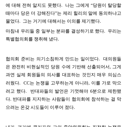
에
대해
전혀
알지도
못했다
.
나는
그에게
“
당원이
탈당할
때마다
당은
더
강해진다
”
는
제
리
힐리의
말에
동의하냐고
물었다
.
그는
거기에
대해서는
이의를
제기했다
.
마침내
우리들
중
일부는
분파를
결성하기로
했다
.
우리는
특별협의회를
쟁취해
냈다
.
협의회
준비는
의기소침하게
만드는
일이었다
.
대의원들
은
완전히
비현실적인
당원
수에
기반해
선출되어서
,
그게
과연
실제
회원들의
의사를
대표하는
것인지
매우
의심스
러웠다
.
CC
는
논쟁을
고무하는게
아니라
,
이를
가로
막으
려고
했다
.
반대파들의
발언은
기껏해야
6
분으로
제한됐
다
.
반대파를
지지하는
사람들이
협의회에
참석하는
걸
막
으려는
온갖
시도들이
이루어
졌다
.