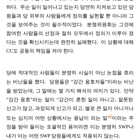
하다
.
무슨
일이
일어나고
있는지
당연히
지켜보고
있던
당
원들과
당
외부의
사람들에게
정의
를
실현할
뿐
아니라
그
것을
보
여주는
것이
필수적이었다
.
분쟁위원
회는
그것에
참여한
사람들의
선정과
절차
모두에서
정의가
이루어
졌
다는
것을
확신시키는데
완전히
실패했다
.
이
상황에
대해
CC
도
공동의
책임을
져야
한다
.
당에
적대적인
사람들이
분명히
사실이
아닌
논점을
흐리
는
비난들을
했다
.
당원들은
“
강간
옹호자들
”
이라는
비난
을
받았는데
,
그
말에는
몇
가지
해석의
여지가
있다
.
만약
“
강간
옹호
”
라는
말이
“
강간이
흔한
일이
아니고
,
잘못된
신고가
많고
,
과장되게
신고가
되고
,
별로
큰
일이
아니거나
6
또는
심지어
어떤
상황에서는
용납이
되는
일
”
이라는
주
장을
받아
들이는
포괄적인
용어라면
이는
분명히
SWP
나
내가
아는
어떤
SWP
당원들에게도
적용되지
않는다
.