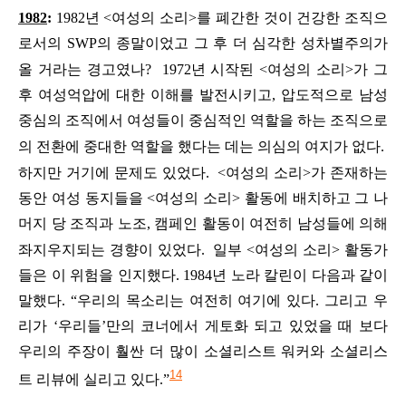
1982
:
1982
년
<
여성의
소리
>
를
폐간한
것이
건강한
조직으
로서의
SWP
의
종말이었고
그
후
더
심각한
성차별주의가
올
거라는
경고였나
?
1972
년
시작된
<
여성의
소리
>
가
그
후
여성억압에
대한
이해를
발전시키고
,
압도적으로
남성
중심의
조직에서
여성들이
중심적인
역할을
하는
조직으로
의
전환에
중대한
역할을
했다는
데는
의심의
여지가
없다
.
하지만
거기에
문제도
있었다
.
<
여성의
소리
>
가
존재하는
동안
여성
동지들을
<
여성의
소리
>
활동에
배치하고
그
나
머지
당
조직과
노조
,
캠페인
활동이
여전히
남성들에
의해
좌지우지되는
경향이
있었다
.
일부
<
여성의
소리
>
활동가
들은
이
위험을
인지했다
. 1984
년
노라
칼린이
다음과
같이
말했다
.
“
우리의
목소리는
여전히
여기에
있다
.
그리고
우
리가
‘
우리들
’
만의
코너에서
게토화
되고
있었을
때
보다
우리의
주장이
훨싼
더
많이
소셜리스트
워커와
소셜리스
14
트
리뷰에
실리고
있다
.”