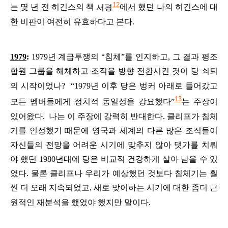
12
는
몇
년
전
히긴스의
책
서평
에서
했던
나의
히긴스에
대
한
비판이
여전히
유효하다고
본다
.
1979
:
1979
년
계급투쟁의
“
침체
”
를
인지하고
,
그
결과
평조
합원
그룹을
해체하고
조직을
방향
전환시킨
것이
당
쇠퇴
의
시작이었나
?
“1979
년
이후
당은
벙커
아래로
들어갔고
13
모든
멤버들에게
정치적
동일성을
강요했다
”
는
주장이
있어왔다
.
나는
이
주장에
강력히
반대한다
.
클리프가
침체
기를
인정했기
때문에
영국과
세계의
다른
많은
조직들이
자신들의
전망을
어려운
시기에
맞추지
않아
댓가를
치뤄
야
했던
1980
년대에
당은
비교적
건강하게
살아
남을
수
있
었다
.
물론
클리프나
우리가
예상했던
것보다
침체기는
훨
씬
더
오래
지속되었고
,
새로
맞이하는
시기에
대한
좀더
근
원적인
재분석을
했었야
했지만
말이다
.