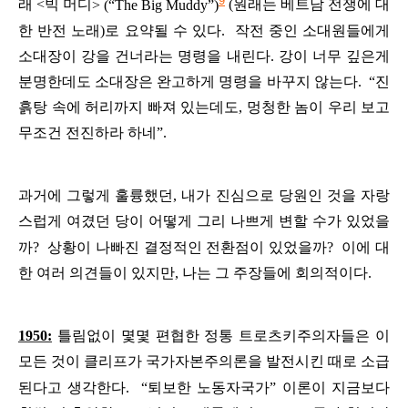
래
<
빅
머디
> (“The Big Muddy”)
(
원래는
베트남
전쟁에
대
한
반전
노래
)
로
요약될
수
있다
.
작전
중인
소대원들에게
소대장이
강을
건너라는
명령을
내린다
.
강이
너무
깊은게
분명한데도
소대장은
완고하게
명령을
바꾸지
않는다
.
“
진
흙탕
속에
허리까지
빠져
있는데도
,
멍청한
놈이
우리
보고
무조건
전진하라
하네
”.
과거에
그렇게
훌륭했던
,
내가
진심으로
당원인
것을
자랑
스럽게
여겼던
당이
어떻게
그리
나쁘게
변할
수가
있었을
까
?
상황이
나빠진
결정적인
전환점이
있었을까
?
이에
대
한
여러
의견들이
있지만
,
나는
그
주장들에
회의적이다
.
1950:
틀림없이
몇몇
편협한
정통
트로츠키주의자들은
이
모든
것이
클리프가
국가자본주의론을
발전시킨
때로
소급
된다고
생각한다
.
“퇴보한
노동자국가
”
이론이
지금보다