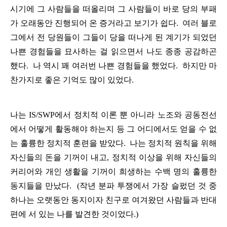
시기에
그
사람들을
떠올리며
그
사람들이
바로
당의
부패
가
오래동안
진행되어
온
증거라고
보기가
쉽다
.
여러
블로
그에서
전
당원들이
그들이
당을
떠나게
된
계기가
되었던
나쁜
경험들을
묘사하는
걸
읽으면서
나도
종종
공감하곤
했다
.
나
역시
꽤
여러번
나쁜
경험들을
했었다
.
하지만
마
찬가지로
좋은
기억도
많이
있었다
.
나는
IS/SWP
에서
정치적
이론
뿐
아니라
노조와
공동전선
에서
어떻게
활동해야
하는지
등
그
어디에서도
얻을
수
없
는
훌륭한
정치적
훈련을
받았다
.
나는
정치적
원칙을
위해
자신들의
돈을
기꺼이
내고
,
정치적
이상을
위해
자신들의
커리어와
개인
생활을
기꺼이
희생하는
수백
명의
훌륭한
동지들을
만났다
.
(
작년
분파
투쟁에서
가장
슬펐던
것
중
하나는
오랫동안
동지이자
친구로
여겨왔던
사람들과
반대
편에
서
있는
나를
발견한
것이었다
.)