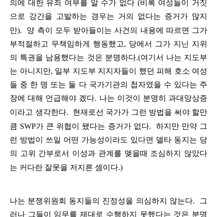
의에
대한
유죄
여부를
알
수가
없다
(
비록
여성들이
거짓
으로
강간을
고발하는
경우는
거의
없
다는
증거가
많
지
만
).
양
측이
모두
받아들이는
사건의
내용에
따르면
그가
부적절하고
무책임하게
행동했고
,
당에서
그가
지닌
지위
의
특권을
남용했다는
것은
분명하다
.
(
여기서
나는
지도부
는
아니지만
,
일부
지도부
지지자들이
했던
피해
호소
여성
들
중
한
명
또는
둘
다
국가기관의
첩자였을
수
있다는
주
장에
대해
언급해야
겠다
.
나는
이것이
분명히
과대망상증
이라고
생각한다
.
현재로선
국가가
그런
방법을
써야
할만
큼
SWP
가
큰
위협이
됐
다는
증거가
없다
.
하지만
만약
그
런
방법이
쓰일
어떤
가능성이라도
있다면
델타
동지는
당
의
고위
간부로서
이성과
관계를
맺을때
조심하지
않았다
는
커다란
잘못을
저
지른
셈이
다
.)
나는
분쟁위원회
동지들의
진정성을
의심하지
않는다
.
그
러나
그들이
임무를
제대로
수행하지
못했다는
것은
분명