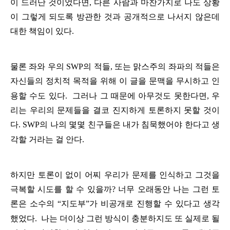
이
드러난
것이었다면
,
다른
사람과
마찬가지로
나도
상황
이
그렇게
되도록
방관한
것과
공개적으로
나서지
않은데
대한
책임이
있다
.
물론
좌와
우의
SWP
의
적들
,
또는
맑스주의
좌파의
적들은
자신들의
정치적
목적을
위해
이
글을
문맥을
무시하고
인
용할
수도
있다
.
그러나
그
때문에
아무것도
못한다면
,
우
리는
우리의
문제들을
결코
진지하게
토론하지
못할
것이
다
.
SWP
의
나의
몇몇
친구들은
내가
침묵했어야
한다고
생
각할
거라는
걸
안다
.
하지만
토론이
없이
어찌
우리가
문제를
인식하고
그것을
극복할
시도를
할
수
있을까
?
너무
오래동안
나는
그런
토
론은
소수의
“
지도부
”
가
비공개로
진행할
수
있다고
생각
했었다
.
나는
더이상
그런
방식이
충분하지도
또
실제로
될