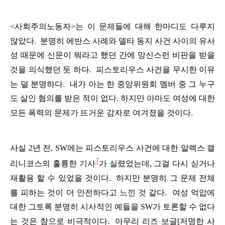
<
사회주의노동자
>
는
이
문제들에
대해
한마디도
다루지
않았다
.
분명히
에반스
사례
와
델타
동지
사건
사이의
유사
성
때문에
신문이
뭐라고
했던
간에
망신스런
비판을
받을
것을
의식했던
듯
하
다
.
피스토리우스
사건을
무시한
이유
는
덜
분명하다
.
내가
아는
한
중앙위원회
멤버
중
그
누구
도
살인
혐의를
받은
적이
없다
.
하지만
아마도
여성에
대한
모든
폭력의
문제가
뜨거운
감자로
여겨졌을
것이다
.
사실
2
년
전
, SW
에는
피스토리우스
사건에
대한
알렉스
캘
7
리니코스의
훌륭한
기사
가
실렸었는데
,
그걸
다시
싣거나
재활용
할
수
있었을
것이다
.
하지만
분명히
그
문제
전체
를
피하는
것이
더
안전하다고
느낀
것
같다
.
여성
억압에
대한
그
토록
분명히
시사적인
예들을
SW
가
토론할
수
없다
는
것은
참으로
비극적이다
.
아무리
리즈
보글
[
저명한
사