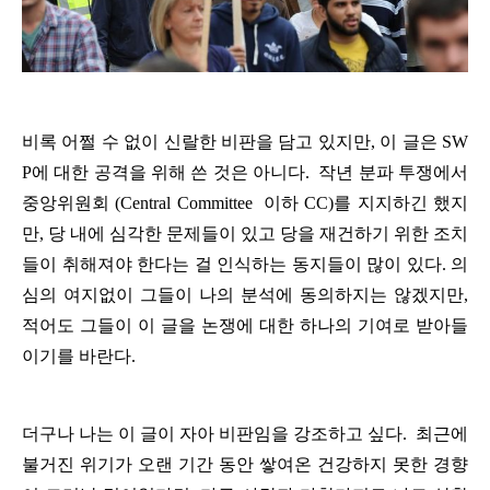
비록
어쩔
수
없이
신랄한
비판을
담고
있지만
,
이
글
은
SW
P
에
대한
공격
을
위해
쓴
것은
아니다
.
작년
분파
투쟁에서
중앙위원회
(Central Committee
이하
CC)
를
지지하긴
했지
만
,
당
내에
심각한
문제들이
있고
당을
재건하기
위한
조치
들이
취해져야
한다는
걸
인식하는
동지들이
많이
있다
.
의
심의
여지없이
그들이
나의
분석에
동의하지는
않겠지만
,
적어도
그들이
이
글을
논쟁에
대한
하나의
기여로
받아들
이기를
바란다
.
더구나
나는
이
글이
자아
비판임을
강조하고
싶다
.
최근에
불거진
위기가
오랜
기간
동안
쌓여온
건강하지
못한
경향