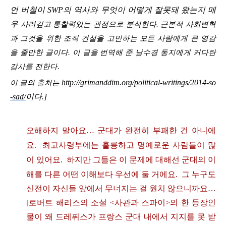
언 버철이 SWP의 역사와 무엇이 어떻게 잘못돼 왔는지 매
우
사려깊고 통찰력있는 관점으로 분석한다. 근본적 사회변혁
과 그것을 위한 조직 건설을 고민하는 모든 사람에게 큰 영감
을 줄만한 글이다. 이 글을 번역해 준 남수경 동지에게 커다란
감사를 전한다.
http://grimanddim.org/political-writings/2014-so
이 글의 출처는
-sad/
이다.]
오해하지
말아요
…
군대가
완전히
부패한
건
아니에
요
.
최고사령부에는
훌륭하고
명예로운
사람들이
많
이
있어요
.
하지만
그들은
이
문제에
대해선
군대의
이
해를
다른
어떤
이해보다
우선에
둘
거에요
.
그
누구도
신전이
자신들
앞에서
무너지는
걸
원치
않으니까요
…
[
로버트
해리스의
소설
<
사관과
스파이
>
의
한
등장인
물이
왜
드레
퓌스
가
프랑스
군대
내에서
지지를
못
받