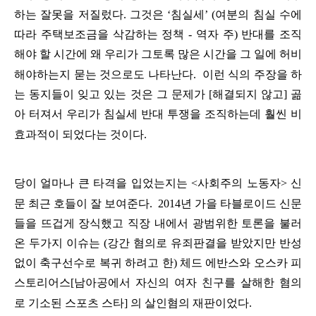
하는
잘못을
저질렀다
.
그것은
‘
침실세
’ (
여분의
침실
수에
따라
주택보조금을
삭감하는
정책
-
역자
주
)
반대를
조직
해야
할
시간에
왜
우리가
그토록
많은
시간을
그
일에
허비
해야하
는지
묻는
것으로도
나타난다
.
이런
식의
주장을
하
는
동지들이
잊고
있는
것은
그
문제가
[
해결되지
않고
]
곪
아
터져서
우리가
침실세
반대
투쟁을
조직하는데
훨씬
비
효과적이
되었다는
것이다
.
당이
얼마나
큰
타격을
입었는지는
<
사회주의
노동자
>
신
문
최근
호들이
잘
보여준다
.
2014
년
가을
타블로이드
신문
들을
뜨겁게
장식했고
직장
내에서
광범위한
토론을
불러
온
두가지
이슈는
(
강간
혐의로
유죄판결을
받았지만
반성
없이
축구선수로
복귀
하려고
한
)
체드
에반스와
오스카
피
스토리어스
[
남아공에서
자신의
여자
친구를
살해한
혐의
로
기소된
스포츠
스타
]
의
살인혐의
재판이었다
.