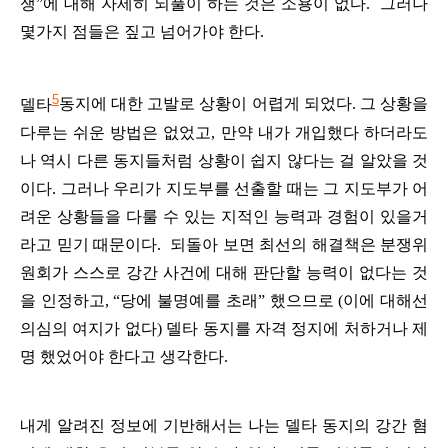
쟁
”
에
대해
자세히
되풀이
하는
것은
소용이
없다
.
그러나
몇가지
점들은
짚고
넘어가야
한다
.
5
델타
동지에
대한
고발로
상황이
어렵게
되었다
.
그
상황을
다루는
쉬운
방법은
없었고
,
만약
내가
개입했다
하더라도
나
역시
다른
동지들처럼
상황이
쉽지
않다는
걸
알았을
것
이다
.
그러나
우리가
지도부를
선출할
때는
그
지도부가
어
려운
상황들을
다룰
수
있는
지적인
능력과
경험이
있을거
라고
믿기
때문이다
.
되돌아
보면
최선의
해결책은
분쟁위
원회가
스스로
강간
사건에
대해
판단할
능력이
없다
는
것
을
인
정하고
, “
당에
불명예를
초래
”
했으므로
(
이에
대해선
의심의
여지가
없다
)
델타
동지를
자격
정지에
처하거나
제
명
했었어야
한다고
생각한다
.
내게
알려진
정보에
기반해서는
나는
델타
동지의
강간
혐