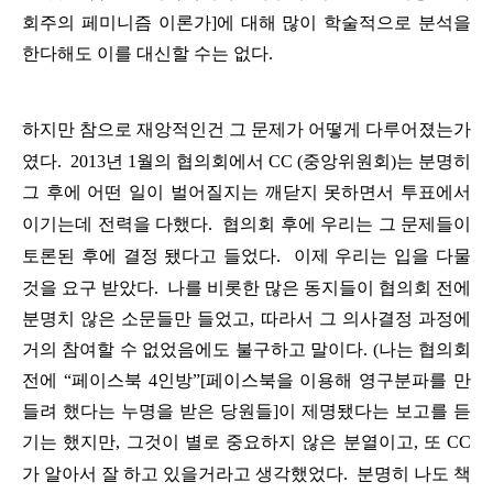
회주의
페미니즘
이론가
]
에
대해
많이
학술적으로
분석을
한다해도
이를
대신할
수는
없다
.
하지만
참으로
재앙적인건
그
문제가
어떻게
다루어졌는가
였다
.
2013
년
1
월의
협의회에서
CC (
중앙위원회
)
는
분명히
그
후에
어떤
일이
벌어질지는
깨닫지
못하면서
투표에서
이기는데
전력을
다했다
.
협의회
후에
우리는
그
문제들이
토론된
후에
결정
됐
다고
들었다
.
이제
우리는
입을
다물
것을
요구
받았다
.
나를
비롯한
많은
동지들이
협의회
전에
분명치
않은
소문들만
들었고
,
따라서
그
의사결정
과정에
거의
참여할
수
없었음에도
불구하고
말이다
.
(
나는
협의회
전에
“
페이스북
4
인방
”
[
페이스북을
이용해
영구분파를
만
들려
했다는
누명을
받은
당원들
]
이
제명
됐
다는
보고를
듣
기는
했지만
,
그것이
별로
중요하지
않은
분열이고
,
또
CC
가
알아서
잘
하고
있을거라고
생각했었다
.
분명히
나도
책