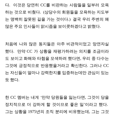
다
.
이것은
당연히
CC
를
비판하는
사람들을
일부러
모욕
하는
것으로
비췄다
.
(
상당수의
회원들을
모욕하는
지도부
는
명백히
잘못된
길을
가는
것이다
.)
결국
우리
주변의
꽤
많은
주요
인사들이
맑시즘을
보이콧하겠다고
밝혔다
.
처음에
나와
많은
동지들은
아주
비관적이었고
망연자실
했다
.
만약
CC
가
상황을
재평가하려는
의지를
조금이라
도
보이고
화해와
타협을
모색하려
했다면
,
우리
중
다수는
그것에
긍정적으로
반응했을거라고
확신한다
.
그러나
CC
는
자신들이
얼마나
강력한지를
입증하는데만
관심이
있는
듯
했다
.
한
CC
멤버는
내게
‘
만약
당원들을
잃는다면
,
그것이
당을
정치적으로
더
강하게
할
것이므로
좋은
일
’
이라고
했다
.
그는
상황을
1975
년의
조직
분리에
비유했는데
,
그는
그것