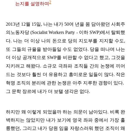
2
는지를
설명하며
2013
년
12
월
15
일
,
나는
내가
50
여
년을
몸
담아왔던
사회주
의노동자당
(Socialist Workers Party -
이하
SWP)
에서
탈퇴했
다
.
나는
더
이상
나의
돈으로
당의
지도부를
지지할
수도
,
또
그들의
규율을
받아들일
수도
없었다
.
당을
떠나며
나는
더
이상
공개적으로
SWP
를
비판할 수 없다
고
했고
,
그것을
지키려고
해왔다
.
소규모
극좌파
조직들
간의
논쟁에
끼어
드는
것보다
훨씬
더
유용하고
흥미로운
일들이
많다
.
작은
혁명
조직의
분리에
관한
논쟁은
아주
지루한
경향이
있다
.
그
문학
장르에
내가
더
보탤
생각은
없다
.
하지만
왜
이렇게
되었을까
하는
의문이
남아있다
.
비록
완
벽하지는
않았지만
내가
보기에
영국
좌파
중에서
가장
훌
륭했던
,
그리고
내가
당원
임을
자랑스러워
했던
조직이
왜