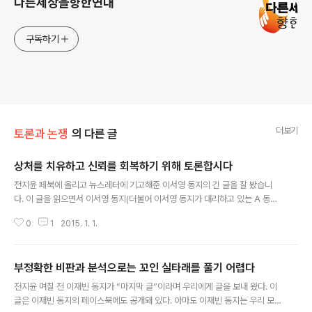
다른세상을향한연대
구독하기
더보기
토론과 논쟁
의 다른 글
상처를 치유하고 신뢰를 회복하기 위해 토론합시다
글 내용
전지윤 페북에 올리고 뉴스레터에 기고해준 이서영 동지의 긴 글을 잘 봤습니
다. 이 글을 읽으면서 이서영 동지(더불어 이서영 동지가 대리하고 있는 A 동지)
가 그동안 어떤 힘든 과정을 거쳐 왔고 고민해 왔는지 다시 한번 느낄 수 있었습
0
1
2015. 1. 1.
니다. 무엇보다 그런 고민과 어려움에 별 도움을 주지 못한 것이 미안하기도 합
니다. 거듭 말하지만 저는 노동자연대 지도부의 일원이었던 사람으로서 사태가
이 지경으로 발전한 것에 대해 큰 책임이 있고, 이 사건으로 고통받은 사람들 모
부정확한 비판과 분석으로는 꼬인 실타래를 풀기 어렵다
두에게 거듭 사과와 반성의 뜻을 표하지 않을 수 없습니다. 그렇기에 저는 이서
글 내용
영 동지가 노동자연대 지도부의 문제점을 비판한 것에 공감하며, 그것은 바로
전지윤 며칠 전 이재빈 동지가 “마지막 글”이라며 우리에게 글을 보내 왔다. 이
저에 대한 비판이기도 하다는 점을 잘 압니다. 사실 이서영 동지는 1년 전에도
글은 이재빈 동지의 페이스북에도 공개돼 있다. 아마도 이재빈 동지는 우리 모
이런 비판을 제기한..