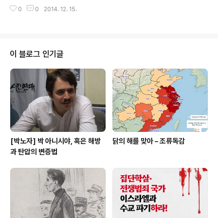
임에서 탈퇴하며 이 글로 의사를 표현한 것 같다. 이재빈 동지는 1년전 내가 다
0
0
2014. 12. 15.
함께(현 노동자연대) 내에서 분파를 건설해서 치열한 논쟁을 벌일 때 큰 도움을
줬던 동지중 하나다. 정치적으로 뿐 아니라 인간적으로도 많은 힘든 일을 겪어
야 했던 당시 우리는 서로에게 든든한 버팀목이었다. 분파 투쟁 때 이재빈 동지
가 했던 기여들은 기록으로 남아있을 뿐 아니라, 오랫동안 우리의 기억에 좋은
추억으로 남을 것이다. 비록 다함께에서 나온 이후에는 학업과 개인적인 사정들
이 블로그 인기글
때문에 함께 토론·협력할 기회가 부족했지만, 이재빈 동지는 번역 등에 일부 기
여하며 논쟁적 제..
[박노자] 박 아니시야, 혹은 해방
닭의 해를 맞아 – 조류독감
과 탄압의 변증법