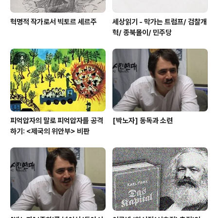
혁명적 작가로서 빅토르 세르주
세상읽기 - 막가는 트럼프/ 검찰개
혁/ 종북몰이/ 민주당
피억압자의 말로 피억압자를 공격
[박노자] 동독과 소련
하기: <제국의 위안부> 비판