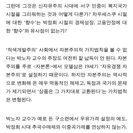
그런데 그것은 신자유주의 시대에 서구 민중이 복지국가
시절을 그리워하는 것과 어떻게 다른가
?
차우세스쿠 시절
에 대한
‘
향수
’
는 박정희 시절의 경제성장
,
고용안정에 대
한
‘
향수
’
와 유사점이 없는가
?
‘
적색개발주의
’
사회에서 자본주의적 가치법칙을 볼 수 없
다는 박노자 교수의 주장도 여전히 잘 납득이 안 된다
.
자본
주의를 주로
<
자본론
>
에서 모델삼은
19
세기
‘
자유경쟁 자
본주의
’
로 설정하기 때문이다
. 하지만
자본주의는 역사적
으로 변화해 온 매우 역동적인 체제고
,
독점과 국가의 문제
가 제기되면서
‘
상품은 그 가치대로 교환된다
’
는 가치법칙
은 변형된다
.
박노자 교수가 예로 든 구소련에서 우유가격 설정의 예도
,
박정희 시대 추곡수매제와 이중곡가제를 연상하지 않는가
.