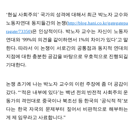
‘
현실 사회주의
’
국가의 성격에 대해서 최근 박노자 교수와
노동자연대 동지들간의 논쟁(
http://blog.hani.co.kr/gategatepa
은 인상적이다
.
박노자 교수는 자신이 노동자
ragate/73350
)
연대와
‘99%
의 의견을 같이하면서
1%
의 차이가 있다
’
고 말
한다
.
따라서 이 논쟁이 서로간의 공통점과 동지적 연대의
지점에 대한 충분한 공감을 바탕으로 우호적으로 진행되길
기대한다
.
논쟁 초기에 나는 박노자 교수의 이런 주장에 좀 더 공감이
갔다
. “‘
적은 내부에 있다
’
는 백년 전의 반전적 사회주의 운
동가의 격언대로 중국이나 북조선 등 한국의
‘
공식적 적
’
보
다는 한국 자국의 문제부터 짚어서 비판적으로 해부하는
게 제 임무라고 사료합니다
.”