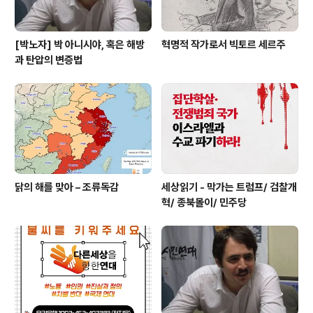
[박노자] 박 아니시야, 혹은 해방
혁명적 작가로서 빅토르 세르주
과 탄압의 변증법
닭의 해를 맞아 – 조류독감
세상읽기 - 막가는 트럼프/ 검찰개
혁/ 종북몰이/ 민주당