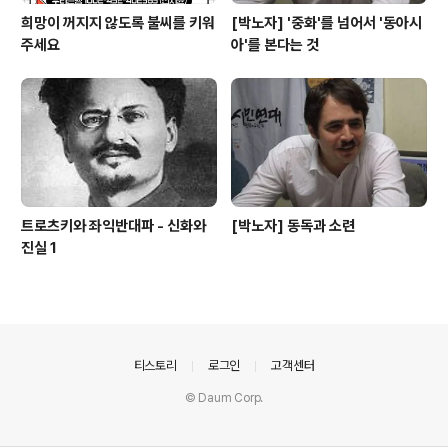
희망이 꺼지지 않도록 불씨를 키워
[박노자] '중화'를 넘어서 '동아시
주세요
아'를 본다는 것
트로츠키와 좌익반대파 - 신화와
[박노자] 동독과 소련
진실 1
의안내
티스토리
로그인
고객센터
© Daum Corp.