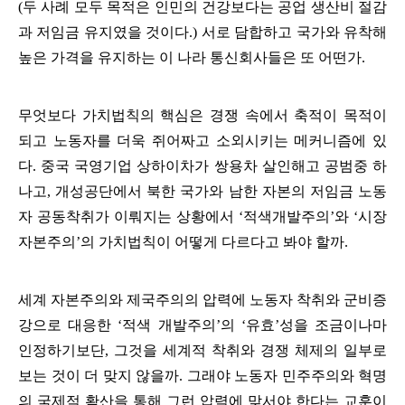
(
두 사례 모두 목적은 인민의 건강보다는 공업 생산비 절감
과 저임금 유지였을 것이다
.)
서로 담합하고 국가와 유착해
높은 가격을 유지하는 이 나라 통신회사들은 또 어떤가
.
무엇보다 가치법칙의 핵심은 경쟁 속에서 축적이 목적이
되고 노동자를 더욱 쥐어짜고 소외시키는 메커니즘에 있
다
.
중국 국영기업 상하이차가 쌍용차 살인해고 공범중 하
나고
,
개성공단에서 북한 국가와 남한 자본의 저임금 노동
자 공동착취가 이뤄지는 상황에서
‘
적색개발주의
’
와
‘
시장
자본주의
’
의 가치법칙이 어떻게 다르다고 봐야 할까
.
세계 자본주의와 제국주의의 압력에 노동자 착취와 군비증
강으로 대응한
‘
적색 개발주의
’
의
‘
유효
’
성을 조금이나마
인정하기보단
,
그것을 세계적 착취와 경쟁 체제의 일부로
보는 것이 더 맞지 않을까
.
그래야 노동자 민주주의와 혁명
의 국제적 확산을 통해 그런 압력에 맞서야 한다는 교훈이