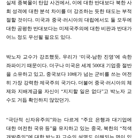
실제 종북몰이 탄압 사건에서
,
이에 대한 반대보다 북한 사
회 성격에 대한 분석 차이를 더 강조하는 듯한 태도는 부적
절할 것이다
.
미국과 중국
·
러시아의 대립에서도 둘 모두에
대한 공평한 반대보다는 미제국주의에 대한 비판과 반대가
어느 정도 우선될 필요도 있다
.
박노자 교수가 강조했듯
,
우리가
‘
미국
-
남한 진영
’
에 속한
좌파이기 때문이다
.
더구나 미국은 세계
500
대 기업중 절반
을 소유하고 있고
,
중국보다
10
배가 넘는 군비를 쓰는 여전
히 가장 강력한 제국주의 국가다
.
더불어 중국
·
러시아의 체
제와 지배계급을 자신이
“
지지할 일은 없다
”
고 박노자 교
수도 거듭 확인하지 않았던가
.
“
극단적 신자유주의
”
와는 다르게
“
주요 은행과 대기업에
대한 여전한 국유 등
”
을 유지하고 있는 중국
,
북한의
“
적색
개발주의
”
에 대한 박노자 교수의 설명도 이해되는 면이 있