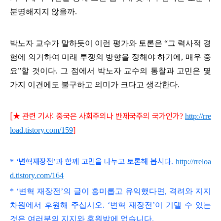
분명해지지 않을까
.
박노자 교수가 말하듯이 이런 평가와 토론은
“
그 력사적 경
험에 의거하여 미래 투쟁의 방향을 정해야 하기에
,
매우 중
요
”
할 것이다
. 그 점에서 박노자 교수의 통찰과 고민은 몇
가지 이견에도 불구하고 의미가 크다고 생각한다.
[★ 관련 기사:
중국은 사회주의나 반제국주의 국가인가
?
http://rre
load.tistory.com/159
]
변혁재장전
과 함께 고민을 나누고 토론해 봅시다
*
‘
’
.
http://rreloa
d.tistory.com/164
* ‘변혁 재장전’의 글이 흥미롭고
유익했다면, 격려와 지지
차원에서 후원해 주십시오.
‘변혁 재장전’이 기댈 수 있는
것은 여러분의 지지와 후원밖에 없습니다.