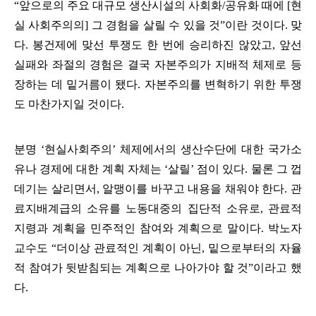
“
앞으로의 주요 대규모 생산시설의 사회화
/
공유화 때에
[
현
실 사회주의의
]
그 경험을 살릴 수 있을 것
”
이란 것이다
.
맞
다
.
봉건제에 맞선 투쟁도 한 번에 승리하진 않았고
,
앞선
실패와 좌절의 경험은 결국 자본주의가 지배적 체제로 등
장하는 데 밑거름이 됐다
.
자본주의를 변혁하기 위한 투쟁
도 마찬가지일 것이다
.
분명
‘
현실사회주의
’
체제에서의 생산수단에 대한 국가소
유나 경제에 대한 계획 자체는
‘
살릴
’
점이 있다
.
물론 그 껍
데기는 살리면서
,
알맹이를 바꾸고 내용을 채워야 한다
.
관
료지배계급의 소유를 노동대중의 집단적 소유로
,
관료적
지령과 계획을 민주적인 참여와 계획으로 말이다
.
박노자
교수도
“
더이상 관료적인 계획이 아닌
,
밑으로부터의 자율
적 참여가 뒷받침되는 계획으로 나아가야 할 것
”
이라고 했
다
.