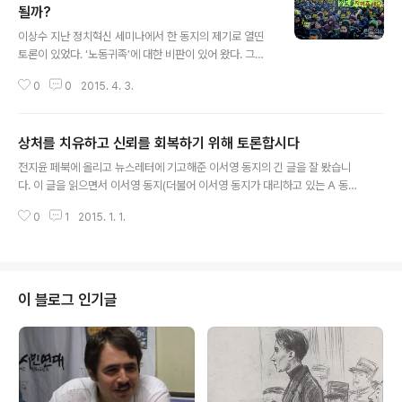
될까?
글 내용
이상수 지난 정치혁신 세미나에서 한 동지의 제기로 열띤
토론이 있었다. ‘노동귀족’에 대한 비판이 있어 왔다. 그럼
에도 지난 철도 파업처럼 대규모 작업장의 조직된 노동자
0
0
2015. 4. 3.
들이 사회를 뒤흔든 투쟁의 중심이 되기도 했다. 현 시점에
서 대규모 작업장이 저항의 중심이 될 수 있을까? 노동귀족
‘노동귀족’론은 주로 우파 언론과 기업, 정부가 노동운동을
상처를 치유하고 신뢰를 회복하기 위해 토론합시다
공격하려는 목적으로 유포해 온 해악적 이데올로기이다.
글 내용
노동귀족론은 지배층과 평범한 사람들의 진정한 차이를 가
전지윤 페북에 올리고 뉴스레터에 기고해준 이서영 동지의 긴 글을 잘 봤습니
리는 데 사용된다. 실업과 비정규직 노동자의 열악한 처지
다. 이 글을 읽으면서 이서영 동지(더불어 이서영 동지가 대리하고 있는 A 동지)
는 모두 정규직 노동자가 너무 많이 가져가기 때문이라고
가 그동안 어떤 힘든 과정을 거쳐 왔고 고민해 왔는지 다시 한번 느낄 수 있었습
악랄하게 이간질한다. 사실 이런 차이는 투쟁과 조직력으
0
1
2015. 1. 1.
니다. 무엇보다 그런 고민과 어려움에 별 도움을 주지 못한 것이 미안하기도 합
로 임금과 노동조건을 지킬 수 있었던 정규직과 그렇지 못
니다. 거듭 말하지만 저는 노동자연대 지도부의 일원이었던 사람으로서 사태가
했던 비정규직의 조건에서 주로 비롯된 것이..
이 지경으로 발전한 것에 대해 큰 책임이 있고, 이 사건으로 고통받은 사람들 모
두에게 거듭 사과와 반성의 뜻을 표하지 않을 수 없습니다. 그렇기에 저는 이서
영 동지가 노동자연대 지도부의 문제점을 비판한 것에 공감하며, 그것은 바로
이 블로그 인기글
저에 대한 비판이기도 하다는 점을 잘 압니다. 사실 이서영 동지는 1년 전에도
이런 비판을 제기한..