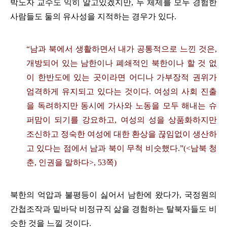
박노자 교수도 익히 알고있겠지만
,
두 체제를 모두 경험한
사람들도 둘의 유사성을 지적하는 경우가 있다
.
“
남과 북에서 생활하면서 내가 공통적으로 느낀 것은
,
개방되어 있는 남한이나 폐쇄적인 북한이나 할 것 없
이 한반도에 있는 곳이라면 어디나 가부장적 권위가
엄격하게 유지되고 있다는 것이다
.
여성의 사회 진출
을 독려하지만 동시에 가사와 노동을 모두 해내는 슈
퍼맘이 되기를 강요하고
,
여성의 성을 상품화하지만
조신하고 정숙한 여성에 대한 환상을 끊임없이 생산하
고 있다는 점에서 남과 북이 무척 비슷했다
.”(<
남북 청
춘
,
인권을 말하다
>, 53
쪽
)
북한의 억압과 불평등이 싫어서 남한에 왔다가
,
국정원의
간첩조작과 밑바닥 비정규직 삶을 경험하는 탈북자들도 비
슷한 것을 느낄 것이다
.