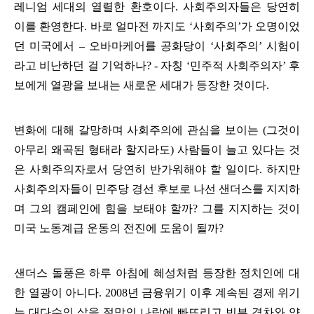
레니엄 세대의 열렬한 환호이다
.
사회주의자들은 당연히
이를 환영한다
.
바로 얼마전 까지도
‘
사회주의
’
가 오명이었
던 미국에서
–
오바마케어를 공화당이
‘
사회주의
’
시험이
라고 비난하던 걸 기억하나
? -
자칭
‘
민주적 사회주의자
’
후
보에게 열광을 보내는 새로운 세대가 등장한 것이다
.
변화에 대해 갈망하며 사회주의에 관심을 보이는
(
그것이
아무리 왜곡된 형태라 할지라도
)
사람들이 늘고 있다는 것
은 사회주의자로서 당연히 반가워해야 할 일이다
.
하지만
사회주의자들이 민주당 경선 후보로 나선 샌더스를 지지하
며 그의 캠페인에 힘을 보태야 할까
?
그를 지지하는 것이
미국 노동계급 운동의 전진에 도움이 될까
?
샌더스 돌풍은 하루 아침에 혜성처럼 등장한 정치인에 대
한 열광이 아니다
. 2008
년 금융위기 이후 계속된 경제 위기
는 대다수의 삶을 절망의 나락에 빠뜨리고 빈부 격차와 양