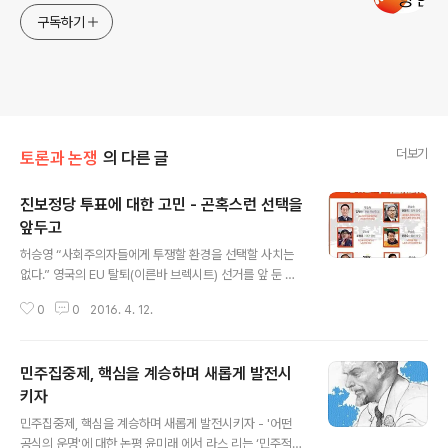
구독하기
더보기
토론과 논쟁
의 다른 글
진보정당 투표에 대한 고민 - 곤혹스런 선택을
앞두고
글 내용
허승영 “사회주의자들에게 투쟁할 환경을 선택할 사치는
없다.” 영국의 EU 탈퇴(이른바 브렉시트) 선거를 앞 둔 시
점에서 한 사회주의자의 이 절묘한 한 마디는 총선을 앞둔
0
0
2016. 4. 12.
우리에게도 똑같이 적용되는 듯하다. 우리가 바란 것은 딱
하나였다. 진보 후보들이 단결해서 나오는 것. 그래서 살얼
음판처럼 위험하고 엄혹한 시기를 돌파할 수 있는 진보세
민주집중제, 핵심을 계승하며 새롭게 발전시
력의 힘을 보여주길 바랐다. 하지만 그 바람은 안타깝게 이
루어지지 않았다. 진보는 결국 분열했고, 우리가 원하는 결
키자
글 내용
과가 나올 가능성은 희박해졌다. 우리에게는 노동당, 녹색
민주집중제, 핵심을 계승하며 새롭게 발전시키자 - '어떤
당, 민중연합당, 정의당 이렇게 찢어진 네 개의 진보정당 중
공식의 운명'에 대한 논평 윤미래 에서 라스 리는 ‘민주적