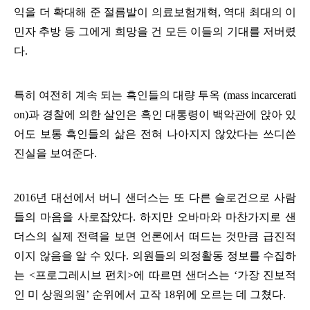
익을 더 확대해 준 절름발이 의료보험개혁
,
역대 최대의 이
민자 추방 등 그에게 희망을 건 모든 이들의 기대를 저버렸
다
.
특히 여전히 계속 되는 흑인들의 대량 투옥
(mass incarcerati
on)
과 경찰에 의한 살인은 흑인 대통령이 백악관에 앉아 있
어도 보통 흑인들의 삶은 전혀 나아지지 않았다는 쓰디쓴
진실을 보여준다
.
2016
년 대선에서 버니 샌더스는 또 다른 슬로건으로 사람
들의 마음을 사로잡았다
.
하지만 오바마와 마찬가지로 샌
더스의 실제 전력을 보면 언론에서 떠드는 것만큼 급진적
이지 않음을 알 수 있다
.
의원들의 의정활동 정보를 수집하
는
<
프로그레시브 펀치
>
에 따르면 샌더스는
‘
가장 진보적
인 미 상원의원
’
순위에서 고작
18
위에 오르는 데 그쳤다
.