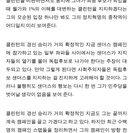
클린턴을 비판하면서도 동시에 그녀가 최종 후보가 되었을
때 월가와
1%
의 이해를 대변하는 클린턴을 지지하겠다는
그의 모순된 입장 하나만 봐도 그의 정치혁명의 종착역이
어디일지 미리 보여준다
.
클린턴의 경선 승리가 거의 확정적인 지금 샌더스 캠페인
에 참가하고 있는 일부 좌파들 사이에서는 샌더스가 지지
자들의 열기를 몰아 독립후보로 나가야 한다는 주장이 대
두되고 있다
.
만약 그렇게 된다면 사회주의자들은 독립후
보 샌더스를 지지하는 걸 진지하게 고려해야 할 것이다
.
그
러나 불행히도 샌더스의 행보는 다시 한 번 그가 민주당을
벗어날 생각이 없음을 보여 준다
.
클린턴의 경선 승리가 거의 확정적인 지금도 그는 끝까지
계속 캠페인을 끌고 가겠다고 하고 있다
.
하지만 최근 수백
명의 캠페인 스텝들을 정리하면서 그의 캠페인이 방향 전