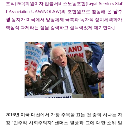
조직
(ISO)
회원이자 법률서비스노동조합
(Legal Services Staf
f Association UAW/NOLSW)
의 조합원으로 활동해 온
남수
경
동지가 미국에서 양당체제 극복과 독자적 정치세력화가
핵심적 과제라는 점을 강력하고 설득력있게 제기한다
.]
2016
년 미국 대선에서 가장 주목을 끄는 것 중의 하나는 자
칭
‘
민주적 사회주의자
’
샌더스 열풍과 그에 대한 소위 밀