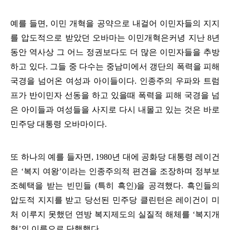
예를 들면
,
이민 개혁을 공약으로 내걸어 이민자들의 지지
를 압도적으로 받았던 오바마는 이민개혁은커녕 지난
8
년
동안 역사상 그 어느 정권보다도 더 많은 이민자들을 추방
하고 있다
.
그들 중 다수는 중남미에서 갱단의 폭력을 피해
국경을 넘어온 여성과 아이들이다
.
인종주의 우파와 트럼
프가 반이민자 선동을 하고 있을때 폭력을 피해 국경을 넘
은 아이들과 여성들을 사지로 다시 내몰고 있는 것은 바로
민주당 대통령 오바마이다
.
또 하나의 예를 들자면
, 1980
년 대에 공화당 대통령 레이건
은
‘
복지 여왕
’
이라는 인종주의적 편견을 조장하며 정부보
조혜택을 받는 빈민들
(
특히 흑인
)
을 공격했다
.
흑인들의
압도적 지지를 받고 당선된 민주당 클린턴은 레이건이 미
처 이루지 못했던 연방 복지제도의 실질적 해체를
‘
복지개
혁
’
의 이름으로 단행했다
.