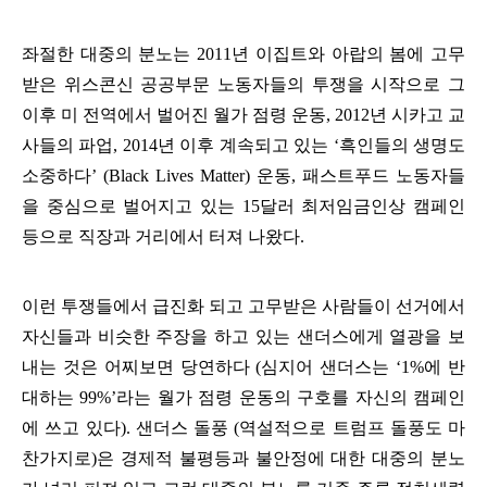
좌절한 대중의 분노는
2011
년 이집트와 아랍의 봄에 고무
받은 위스콘신 공공부문 노동자들의 투쟁을 시작으로 그
이후 미 전역에서 벌어진 월가 점령 운동
, 2012
년 시카고 교
사들의 파업
, 2014
년 이후 계속되고 있는
‘
흑인들의 생명도
소중하다
’ (Black Lives Matter)
운동
,
패스트푸드 노동자들
을 중심으로 벌어지고 있는
15
달러 최저임금인상 캠페인
등으로 직장과 거리에서 터져 나왔다
.
이런 투쟁들에서 급진화 되고 고무받은 사람들이 선거에서
자신들과 비슷한 주장을 하고 있는 샌더스에게 열광을 보
내는 것은 어찌보면 당연하다
(
심지어 샌더스는
‘1%
에 반
대하는
99%’
라는 월가 점령 운동의 구호를 자신의 캠페인
에 쓰고 있다
).
샌더스 돌풍
(
역설적으로 트럼프 돌풍도 마
찬가지로
)
은 경제적 불평등과 불안정에 대한 대중의 분노