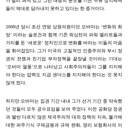
가 널리 퍼져 있고 그런 대중의 분노를 기존 주류 정치세력
들이 제대로 담아내지 못하고 있다는 한 증거이다
.
2008
년 당시 초선 연방 상원의원이던 오바마는
‘
변화와 희
망
’
이라는 슬로건과 함께 기존 워싱턴의 파워 엘리트들과
거리를 둔
‘
새로운
’
정치인으로 변화를 바라는 이들의 마음
을 휘어잡았다
.
그가 미국의 고질적인 인종주의와 부시 정
권의 전쟁과 친기업 부자정책을 끝장낼 것이라는 기대는
‘
오바마 열풍
’
으로 나타났고 사회주의자들이 그를 지지해
야 한다는 압력도 지금 샌더스를 지지해야 한다는 것 못지
않게 컸다
.
하지만 오바마는 집권 기간 내내 그가 선거 기간 중 약속했
던 것들이 모두 공수표임을 보여 주었다
.
이전 공화당 정권
과 별반 다르지 않은 제국주의적 대외 정책의 지속
,
월가에
대한 퍼주기식 구제금융과 규제 완화
,
영리 보험회사의 이