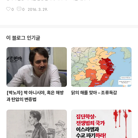
하나를 선택해야 하는 곤혹스런 상황에 놓였다. 우리에게
집중주의’라는 단어가 볼셰비키들의 문헌에서 어떻게 사용
놓인 선택지 중에 가장 많이 고민하게 하는 정당은 정의당
0
0
2016. 3. 29.
되었는지를 검토한 후 크게 두 가지 결론을 내놓는다. 첫째,
일 것이다. 우선 정의당이 가장..
민주적 집중주의는 1905년 혁명 직후의 짧은 기간 동안만
작동되었다. 둘째, 민주적 집중주의라는 단어는 1906~08
년과 1920~21년 동안에만 문건에 등장하며 두 시기에 각
각 의미가 완전히 다르다. 이에 근거하여 라스 리는 “레닌
이 블로그 인기글
이 볼셰비즘에 고유하거나 본질적인 ‘민주적 중앙집중주
의’라는 특정한 조직 철학을 가졌다는 일반적인 추정이 일
종의 신화”라고 주장한다. 라스 리가 어떤 동기에서 민주집
중주의라는 개념을 해체하거나 최소한 ‘민주’집중제와 민
주‘집중’제라는 동음이의어로 ..
[박노자] 박 아니시야, 혹은 해방
닭의 해를 맞아 – 조류독감
과 탄압의 변증법