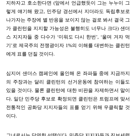
지하자고 호소한다면
(
앞에서 언급했듯이 그는 누누이 그
렇게 얘기해 왔고
,
민주당 경선에서 지더라도 독립후보로
나가자는 주장에 별 반응을 보이지 않는 걸로 봐서 결국 그
가 클린턴을 지지할 가능성은 불행히도 너무나 크다
)
샌더
스 지지자들 중 다수가
‘
미워도 다시 한번
’, ‘
울며 겨자 먹
기
’
로 제국주의 전쟁광이자
1%
의 이해를 대변하는 클린턴
에게 표를 던질 것이다
.
심지어 샌더스 캠페인에 올인해 온 좌파들 중에 지금까지
의 주장과는 달리 클린턴의 선거운동에 참여하는 이들도
있을 것이다
.
물론 클린턴에 대한 비판을 자제하면서 말이
다
.
일단 민주당 후보로 확정되면 클린턴은 트럼프에 맞서
전통적인 공화당 지지자들의 표를 얻기 위해 우클릭할 것
이다
.
그녀로서는 당연한 선택이다
.
민주당 지지자들과 진보세력