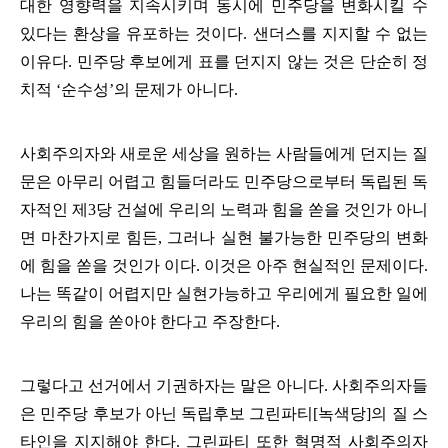
대한 영향력을 지속시키며 동시에 민주당을 변화시킬 수
있다는 환상을 유포하는 것이다
.
샌더스를 지지할 수 없는
이유다
.
민주당 후보에게 표를 던지지 않는 것은 단순히 정
치적
‘
순수성
’
의 문제가 아니다
.
사회주의자와 새로운 세상을 원하는 사람들에게 던지는 질
문은 아무리 어렵고 힘들더라도 민주당으로부터 독립된 독
자적인 제
3
당 건설에 우리의 노력과 힘을 쏟을 것인가 아니
면 마찬가지로 힘든
,
그러나 실현 불가능한 민주당의 변화
에 힘을 쏟을 것인가 이다
.
이것은 아주 현실적인 문제이다
.
나는 똑같이 어렵지만 실현가능하고 우리에게 필요한 일에
우리의 힘을 쏟아야 한다고 주장한다
.
그렇다고 선거에서 기권하자는 말은 아니다
.
사회주의자들
은 민주당 후보가 아닌 독립후보 그린파티
[
녹색당
]
의 질 스
타인을 지지해야 한다
.
그린파티 또한 혁명적 사회주의자