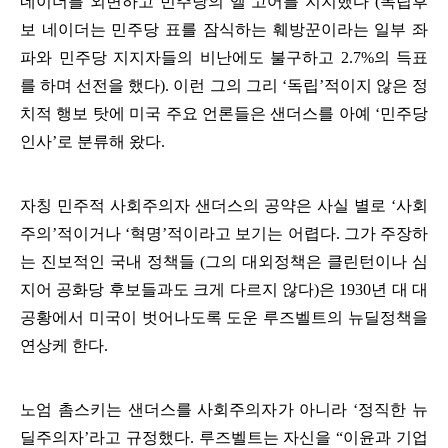
네이더를 외면하고 민주당의 엘 고어를 지지했다
(
독립후
보 네이더는 민주당 표를 잠식하는 훼방꾼이라는 일부 좌
파와 민주당 지지자들의 비난에도 불구하고
2.7%
의 득표
를 하며 선전을 했다
).
이런 그의 그리
‘
독립
’
적이지 않은 정
치적 행보 탓에 미국 주요 언론들은 샌더스를 아예
‘
민주당
인사
’
로 분류해 왔다
.
자칭 민주적 사회주의자 샌더스의 공약은 사실 별로
‘
사회
주의
’
적이거나
‘
혁명
’
적이라고 보기는 어렵다
.
그가 주장하
는 진보적인 국내 정책들
(
그의 대외정책은 클린턴이나 심
지어 공화당 후보들과도 크게 다르지 않다
)
은
1930
년 대 대
공황에서 미국이 벗어나도록 도운 루즈벨트의 뉴딜정책을
연상케 한다
.
노엄 촘스키는 샌더스를 사회주의자가 아니라
‘
정직한 뉴
딜주의자
’
라고 규정했다
.
루즈벨트는 자신을
“
이윤과 기업