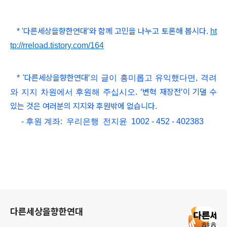
다른세상을향한연대
’와 함
께 고민을 나누고 토론해 봅시다
*
'
.
ht
tp://rreload.tistory.com/164
다른세상을향한연대
’
*
'
의 글이 흥미롭고
유익했다면, 격려
‘변혁 재장전’이 기댈 수
와 지지 차원에서 후원해 주십시오.
있는 것은 여러분의 지지와 후원밖에 없습니다.
- 후원 계좌: 우리은행 전지윤 1002 - 452 - 402383
로그 정보
다른세상을향한연대