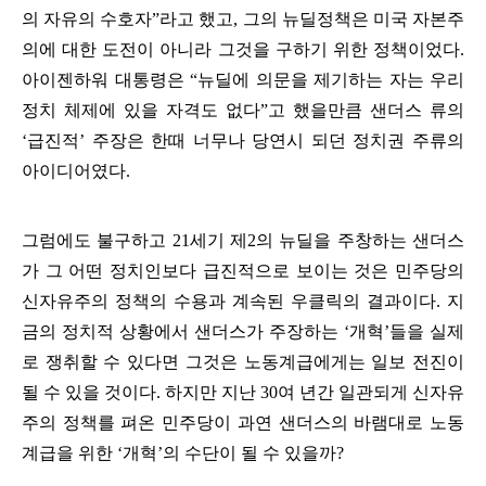
의 자유의 수호자
”
라고 했고
,
그의 뉴딜정책은 미국 자본주
의에 대한 도전이 아니라 그것을 구하기 위한 정책이었다
.
아이젠하워 대통령은
“
뉴딜에 의문을 제기하는 자는 우리
정치 체제에 있을 자격도 없다
”
고 했을만큼 샌더스 류의
‘
급진적
’
주장은 한때 너무나 당연시 되던 정치권 주류의
아이디어였다
.
그럼에도 불구하고
21
세기 제
2
의 뉴딜을 주창하는 샌더스
가 그 어떤 정치인보다 급진적으로 보이는 것은 민주당의
신자유주의 정책의 수용과 계속된 우클릭의 결과이다
.
지
금의 정치적 상황에서 샌더스가 주장하는
‘
개혁
’
들을 실제
로 쟁취할 수 있다면 그것은 노동계급에게는 일보 전진이
될 수 있을 것이다
.
하지만 지난
30
여 년간 일관되게 신자유
주의 정책를 펴온 민주당이 과연 샌더스의 바램대로 노동
계급을 위한
‘
개혁
’
의 수단이 될 수 있을까
?