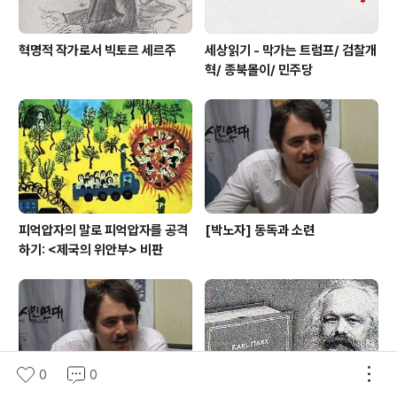
혁명적 작가로서 빅토르 세르주
세상읽기 - 막가는 트럼프/ 검찰개
혁/ 종북몰이/ 민주당
피억압자의 말로 피억압자를 공격
[박노자] 동독과 소련
하기: <제국의 위안부> 비판
0
0