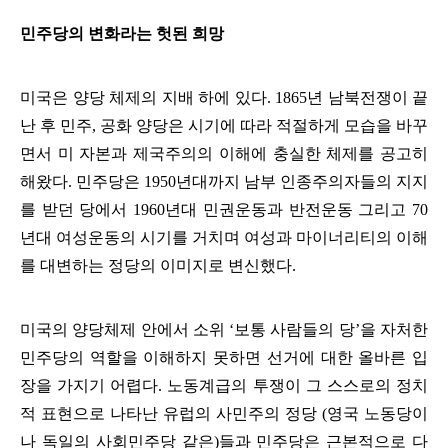
민주당의 변화라는 헛된 희망
미국은 양당 체제의 지배 하에 있다
. 1865
년 남북전쟁이 끝
난 후 민주
,
공화 양당은 시기에 따라 적절하게 모습을 바꾸
면서 미 자본과 제국주의의 이해에 충실한 체제를 공고히
해왔다
.
민주당은
1950
년대까지 남부 인종주의자들의 지지
를 받던 당에서
1960
년대 민권운동과 반전운동 그리고
70
년대 여성운동의 시기를 거치며 여성과 마이너리티의 이해
를 대변하는 정당의 이미지로 변신했다
.
미국의 양당체제 안에서 소위
‘
보통 사람들의 당
’
을 자처한
민주당의 역할을 이해하지 못하면 선거에 대한 올바른 입
장을 가지기 어렵다
.
노동계급의 투쟁이 그 스스로의 정치
적 표현으로 나타난 유럽의 사민주의 정당
(
영국 노동당이
나 독일의 사회민주당 같은
)
들과 민주당은 근본적으로 다