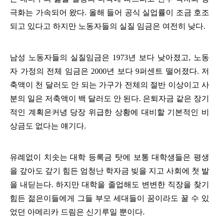
극화는 가속되어 왔다
.
올해 들어 공식 실업률이 조금 호조
되고 있다고 하지만 노동자들의 실질 임금은 여전히 낮다
.
남성 노동자들의 실질임금은
1973
년 보다 낮아졌고
,
노동
자 가정의 전체 임금은
2000
년 보다
9
퍼센트 떨어졌다
.
저
축액이 천 달러도 안 되는 가구가 전체의 절반 이상이고 사
분의 일은 저축액이 백 달러도 안 된다
.
은퇴자금 같은 장기
적인 계획은커녕 당장 위급한 상황에 대비할 기본적인 비
상금도 없다는 얘기다
.
유례없이 치솟는 대학 등록금 탓에 보통 대학생들은 평생
을 갚아도 갚기 힘든 엄청난 학자금 빚을 지고 사회에 첫 발
을 내딛는다
.
하지만 대학을 졸업해도 변변한 직장을 찾기
힘든 젊은이들에게 그들 부모 세대들이 꿈이라도 꿀 수 있
었던 아메리카 드림은 신기루일 뿐이다
.