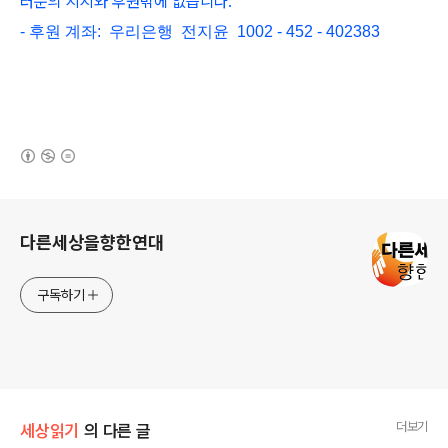
러분의 지지와 후원밖에 없습니다.
- 후원 계좌: 우리은행 전지윤 1002 - 452 - 402383
(새창열림)
로그 정보
다른세상을향한연대
구독하기
더보기
세상읽기
의 다른 글