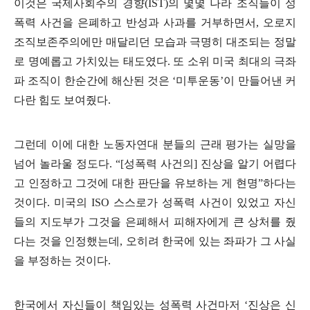
이것은 국제사회주의 경향
(IST)
의 몇몇 나라 조직들이 성
폭력 사건을 은폐하고 반성과 사과를 거부하면서
,
오로지
조직보존주의에만 매달리던 모습과 극명히 대조되는 정말
로 명예롭고 가치있는 태도였다
.
또 소위 미국 최대의 극좌
파 조직이 한순간에 해산된 것은
‘
미투운동
’
이 만들어낸 커
다란 힘도 보여줬다
.
그런데 이에 대한 노동자연대 분들의 근래 평가는 실망을
넘어 놀라울 정도다
. “[
성폭력 사건의
]
진상을 알기 어렵다
고 인정하고 그것에 대한 판단을 유보하는 게 현명
”
하다는
것이다
.
미국의
ISO
스스로가 성폭력 사건이 있었고 자신
들의 지도부가 그것을 은폐해서 피해자에게 큰 상처를 줬
다는 것을 인정했는데
,
오히려 한국에 있는 좌파가 그 사실
을 부정하는 것이다
.
한국에서 자신들이 책임있는 성폭력 사건마저
‘
진상은 신