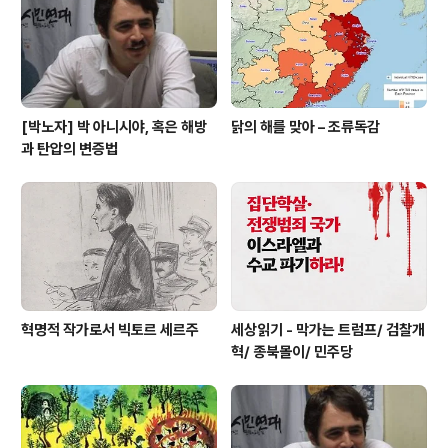
터’에서 벌어진 실화를 바탕으로 하는데, 이성애를 기본값
으로 잡아놓고 동성애를 강제 치료를 통해 ‘정상’으로 돌려
놓는다는 생각이 ..
[박노자] 박 아니시야, 혹은 해방
닭의 해를 맞아 – 조류독감
과 탄압의 변증법
혁명적 작가로서 빅토르 세르주
세상읽기 - 막가는 트럼프/ 검찰개
혁/ 종북몰이/ 민주당