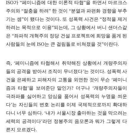
ISO
가
“
페미니즘에 대한 이론적 타협
”
을 하면서 마르크스
주의와
“
절충을 하려
”
한 것이
“
분열과 파편화 경향을 부추
기는 셈
”
이 됐다는 것이다
.
또 성폭력 사건은
“
정적을 제거
하려는 목적으로 이용
”
되는데
,
그 상황에서 버니 샌더스같
은
“
좌파적 개혁주의 정당 건설 프로젝트에 희망을 품게 된
사람들의 눈에
ISO
는 큰 걸림돌로 비쳐졌을 것
”
이란다
.
즉
, ‘
페미니즘에 타협해서 취약해진 상황에서 개량주의자
들의 공격을 받아서 조직이 무너졌다
’
는 것이다
.
성폭력 사
건을 은폐하고 피해자의 고통을 외면한 것이 무슨
‘
페미니
즘과 타협
’
을 보여준단 말인가
?
더구나
‘
개량주의자들이
극좌파를 싫어하고 앙심을 품어서 성폭력의 누명을 씌운
다
’
는 자신들의 변호 논리를 이제 국제적으로까지 확대하
다니 너무 심하다
. ‘
내가 서울시장 출마하는 것을 막으려는
세력의 공격이다
’
라던 정봉주의 음모론과 뭐가 그렇게 다
른지 모르겠다
.