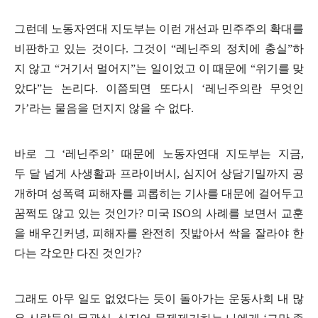
그런데 노동자연대 지도부는 이런 개선과 민주주의 확대를
비판하고 있는 것이다
.
그것이
“
레닌주의 정치에 충실
”
하
지 않고
“
거기서 멀어지
”
는 일이었고 이 때문에
“
위기를 맞
았다
”
는 논리다
.
이쯤되면 또다시
‘
레닌주의란 무엇인
가
’
라는 물음을 던지지 않을 수 없다
.
바로 그
‘
레닌주의
’
때문에 노동자연대 지도부는 지금
,
두
달 넘게 사생활과 프라이버시
,
심지어 상담기밀까지 공
개하며 성폭력 피해자를 괴롭히는 기사를 대문에 걸어두고
꿈쩍도 않고 있는 것인가
?
미국
ISO
의 사례를 보면서 교훈
을 배우긴커녕
,
피해자를 완전히 짓밟아서 싹을 잘라야 한
다는 각오만 다진 것인가
?
그래도 아무 일도 없었다는 듯이 돌아가는 운동사회 내 많