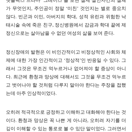
넷플릭스 드라마
‘
그레이스
’
를 보면 실제 살인사건의 실체
가 무엇인지
,
주인공이 정말
‘
미친
’
것인지는 별로 중요치
않다
.
빈곤과 이민
,
아버지의 학대
,
성적 유린과 위험한 낙
태시술 속에 죽은 친구
,
정신병원에서 감금과 학대 끝에 제
정신으로는 살아남을 수 없던 여성의 삶을 보여 준다
.
정신장애의 발현은 이 비인간적이고 비정상적인 사회와 체
제에 대한 가장 인간적이고
‘
정상적
’
인 반응일 수 있다
.
그
래서 그것은 무조건 억누르거나 없어져야 할 증상이 아니
다
.
최근에 환청과 망상에 대해서도 그것을 무조건 억누르
고 벗어나야 할 것처럼 다루지 말아야 한다는 주장을 접했
는데 아주 인상적이었다
.
오히려 적극적으로 긍정하고 이해하고 대화해야 한다는 것
이다
.
환청과 망상은 꼭 나쁜 게 아니라
,
오히려 자기를 더
깊이 이해할 수 있는 통로로 볼 수 있단 말이었다
.
그러면서