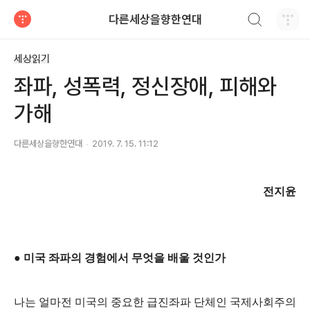
검색하기
다른세상을향한연대
티스토리
세상읽기
좌파, 성폭력, 정신장애, 피해와
가해
다른세상을향한연대
2019. 7. 15. 11:12
전지윤
●
미국 좌파의 경험에서 무엇을 배울 것인가
나는 얼마전 미국의 중요한 급진좌파 단체인 국제사회주의