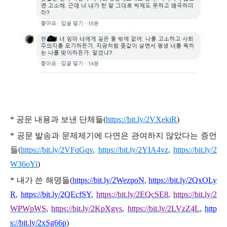
*
공문 내용과 보낸 단체들
(
https://bit.ly/2VXekiR
)
*
공문 발송과 문제제기에 다연은 관여하지 않았다는 증언
들
(
https://bit.ly/2VFqGqv
,
https://bit.ly/2YIA4vz
,
https://bit.ly/2
W36oYi
)
*
내가 쓴 해명들
(
https://bit.ly/2WezpoN
,
https://bit.ly/2QxOLy
R
,
https://bit.ly/2QEcfSY
,
https://bit.ly/2EQcSE8
,
https://bit.ly/2
WPWpWS
,
https://bit.ly/2KpXgvs
,
https://bit.ly/2LVzZ4L
,
http
s://bit.ly/2xSg66p
)