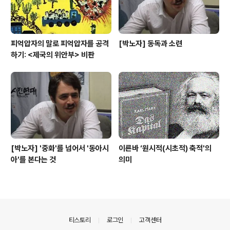
피억압자의 말로 피억압자를 공격
[박노자] 동독과 소련
하기: <제국의 위안부> 비판
[박노자] '중화'를 넘어서 '동아시
이른바 ‘원시적(시초적) 축적'의
아'를 본다는 것
의미
의안내
티스토리
로그인
고객센터