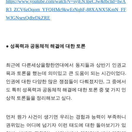
https://www.youtube.com/watch?v=syjEN3peCJw&fbclid=IwA
R3_ZCV6zOqom_YFQHMc9kwErNqhF-88XANX5KmN_FF
WJGNsexQdbrDkZRE
●
성폭력과 공동체적 해결에 대한 토론
최근에 다른세상을향한연대에서 동지들과 상반기 인권교
육과 토론을 했는데 의미있고 큰 도움이 되는 시간이었다
.
인권에 대한 다양한 많은 쟁점들이 다뤄졌지만
,
그 중에서
도 특히 성폭력과 공동체적 해결에 대한 토론 중 몇 가지 인
상적 토론들을 정리해보고 싶다
.
먼저 뭔가 사건이 생기면 우리는 경험과 능력이 부족하니
권위있는 어디에 넘기자 이런 태도에 대한 돌아보기가 있