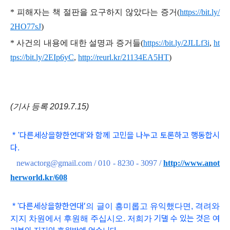
*
피해자는 책 절판을 요구하지 않았다는 증거
(
https://bit.ly/
2HO77sJ
)
*
사건의 내용에 대한 설명과 증거들
(
https://bit.ly/2JLLf3i
,
ht
tps://bit.ly/2EIp6yC
,
http://reurl.kr/21134EA5HT
)
(기사 등록 2019.7.15)
다른세상을향한연대
’와 함
께 고민을 나누고 토론하고 행동합시
*
'
다
.
newactorg@gmail.com / 010 - 8230 - 3097
/
http://www.anot
herworld.kr/608
다른세상을향한연대
’
*
'
의 글이 흥미롭고
유익했다면, 격려와
기댈 수 있는 것은 여
지지 차원에서 후원해 주십시오. 저희가