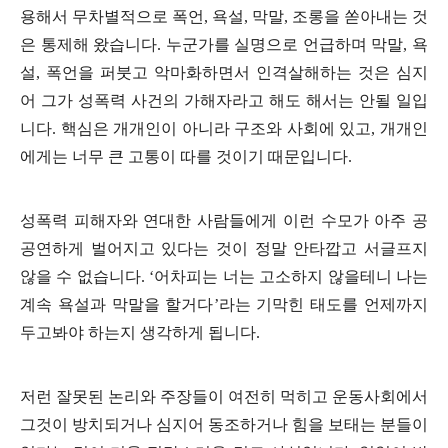
용해서 무차별적으로 폭언
,
욕설
,
막말
,
조롱을 쏟아내는 것
은 통제해 왔습니다
.
누군가를 실명으로 언급하며 막말
,
욕
설
,
폭언을 퍼붓고 악마화하면서 인격살해하는 것은 심지
어 그가 성폭력 사건의 가해자라고 해도 해서는 안될 일입
니다
.
핵심은 개개인이 아니라 구조와 사회에 있고
,
개개인
에게는 너무 큰 고통이 따를 것이기 때문입니다
.
성폭력 피해자와 연대한 사람들에게 이런 수모가 아주 공
공연하게 벌어지고 있다는 것이 정말 안타깝고 서글프지
않을 수 없습니다
. ‘
어차피는 너는 고소하지 않을테니 나는
계속 욕설과 막말을 할거다
’
라는 기막힌 태도를 언제까지
두고봐야 하는지 생각하게 됩니다
.
저런 잘못된 논리와 주장들이 여전히 먹히고 운동사회에서
그것이 방치되거나 심지어 동조하거나 힘을 보태는 분들이