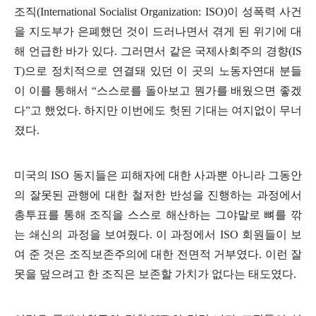
조직
(International Socialist Organization: ISO)
이 성폭력 사건
을 지도부가 은폐했던 것이 드러나면서 겪게 된 위기에 대
해 언급한 바가 있다
.
그러면서 같은 국제사회주의 경향
(IS
T)
으로 정치적으로 연결돼 있던 이 곳의 노동자연대 분들
이 이를 통해서
“
스스로를 돌아보고 뭔가를 배웠으면 좋겠
다
”
고 했었다
.
하지만 이번에도 헛된 기대는 여지없이 무너
졌다
.
미국의
ISO
동지들은 피해자에 대한 사과뿐 아니라 그동안
의 잘못된 관행에 대한 철저한 반성을 진행하는 과정에서
총투표를 통해 조직을 스스로 해산하는 그야말로 뼈를 깎
는 쇄신의 과정을 보여줬다
.
이 과정에서
ISO
회원들이 보
여 준 것은 조직보존주의에 대한 전면적 거부였다
.
이런 잘
못을 덮으려고 한 조직은 보존할 가치가 없다는 태도였다
.