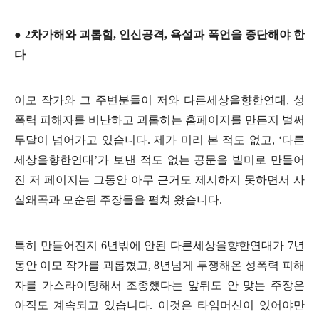
●
2
차가해와 괴롭힘
,
인신공격
,
욕설과 폭언을 중단해야 한
다
이모 작가와 그 주변분들이 저와 다른세상을향한연대
,
성
폭력 피해자를 비난하고 괴롭히는 홈페이지를 만든지 벌써
두달이 넘어가고 있습니다
.
제가 미리 본 적도 없고
, ‘
다른
세상을향한연대
’
가 보낸 적도 없는 공문을 빌미로 만들어
진 저 페이지는 그동안 아무 근거도 제시하지 못하면서 사
실왜곡과 모순된 주장들을 펼쳐 왔습니다
.
특히 만들어진지
6
년밖에 안된 다른세상을향한연대가
7
년
동안 이모 작가를 괴롭혔고
, 8
년넘게 투쟁해온 성폭력 피해
자를 가스라이팅해서 조종했다는 앞뒤도 안 맞는 주장은
아직도 계속되고 있습니다
.
이것은 타임머신이 있어야만