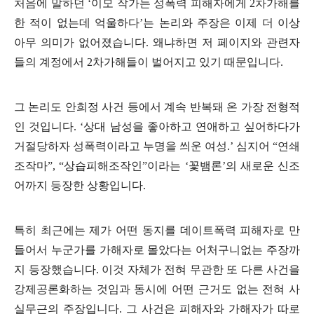
처음에 말하던
‘
이모 작가는 성폭력 피해자에게
2
차가해를
한 적이 없는데 억울하다
’
는 논리와 주장은 이제 더 이상
아무 의미가 없어졌습니다
.
왜냐하면 저 페이지와 관련자
들의 계정에서
2
차가해들이 벌어지고 있기 때문입니다
.
그 논리도 안희정 사건 등에서 계속 반복돼 온 가장 전형적
인 것입니다
. ‘
상대 남성을 좋아하고 연애하고 싶어하다가
거절당하자 성폭력이라고 누명을 씌운 여성
.’
심지어
“
연쇄
조작마
”, “
상습피해조작인
”
이라는
‘
꽃뱀론
’
의 새로운 신조
어까지 등장한 상황입니다
.
특히 최근에는 제가 어떤 동지를 데이트폭력 피해자로 만
들어서 누군가를 가해자로 몰았다는 어처구니없는 주장까
지 등장했습니다
.
이것 자체가 전혀 무관한 또 다른 사건을
강제공론화하는 것임과 동시에 어떤 근거도 없는 전혀 사
실무근의 주장입니다
.
그 사건은 피해자와 가해자가 따로