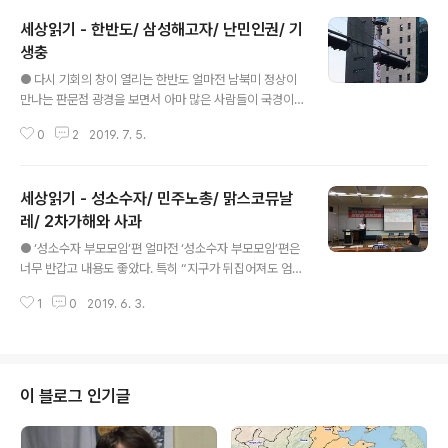
세상읽기 - 한반도/ 삼성해고자/ 난민인권/ 기
생충
글 내용
● 다시 기회의 창이 열리는 한반도 얼마전 남북미 정상이
만나는 판문점 광경을 보면서 아마 많은 사람들이 국경이
란게 얼마나 헛된 것인지 떠올리게 됐을 것 같다. 땅에 그어
0
2
2019. 7. 5.
놓은 선에 불과하고 저렇게 쉽게 넘어가 왔다갔다하면 될
것을 왜 누구를, 무엇을 위해서 반세기가 넘게 서로 증오,
불신, 적대하고 죽고 죽이고 해 왔을까. 왜 철조망을 치고
세상읽기 - 성소수자/ 민주노총/ 맑스코뮤날
지뢰를 깔고 군대를 배치하고 총을 들고 지켜 왔을까. 그런
생각을 하게 만든 주역 중에 하나가 바로 우리에게 그것을
레/ 2차가해와 사과
글 내용
강요해 온 나라의 대통령이며, 지금 멕시코 국경에서 그 어
● ‘성소수자 부모모임’편 얼마전 ‘성소수자 부모모임’편은
리석고 잔인한 짓을 확대하고 있는 트럼프라는 것이 아이
너무 반갑고 내용도 좋았다. 특히 “지구가 뒤집어져도 엄마
러니다. 얼마전 멕시코 국경 강가에서 아빠의 목에 팔을 걸
는 네 편이야” 사연을 들을 때, 그 순간 그 편지를 읽은 당사
고 함께 죽은 아기의 살인범. 그래도 이런 트윗 즉석 만남은
1
0
2019. 6. 3.
자가 얼마나 위안이 됐을지 상상이 됐다. 그런 사람이 1명
트럼프같은 워싱턴의 아웃..
만 있어도 사람은 살아갈 수 있는 힘과 용기를 얻는다. 물론
보면서 계속 생각하게 되는 것은, 누군가가 성소수자라는
이유만으로 앞으로 이 사회에서 살아갈 수 있을지 주변 가
족들까지 슬픔, 절망, 공포를 느끼게 만드는 구조가 얼마나
이 블로그 인기글
어처구니없고 끔찍한 것인지의 문제다. 얼마 전에 본 영화
도 생각났다.(이하 스포 있음) 영화는 ‘동성애 전환치료 센