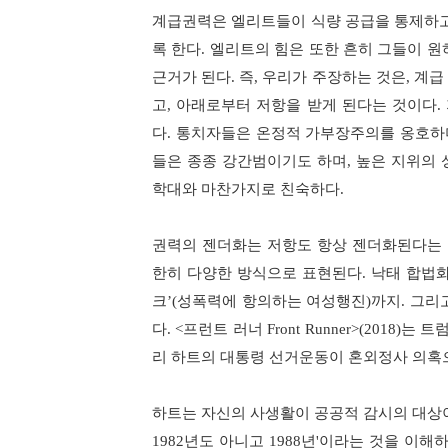
계급권력은 엘리트들이 식량 공급을 통제하
록 한다
.
엘리트의 힘은 또한 흔히 그들이 원
근거가 된다
.
즉
,
우리가 주장하는 것은
,
계급
고
,
아래로부터 저항을 받게 된다는 것이다
.
다
.
통치자들은 온정적 가부장주의를 옹호하며
들은 종종 강간범이기도 하며
,
높은 지위의 
학대와 마찬가지로 친숙하다
.
권력의 젠더화는 저항도 항상 젠더화된다는
한히 다양한 방식으로 표현된다
.
낙태 합법
크
’(
성폭력에 항의하는 여성행진
)
까지
.
그리고
다
. <
프런트 러너
Front Runner>(2018)
는 트
리 하트의 대통령 선거운동이 혼외정사 의혹
하트는 자신의 사생활이 공공적 감시의 대상
1982
년도 아니고
1988
년
'
이라는 것을 이해