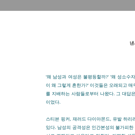
낸
'
왜 남성과 여성은 불평등할까
?' '
왜 성소수
이 왜 그렇게 흔한가
?'
이것들은 오래되고 매
를 지배하는 사람들로부터 나왔다
.
그 대답은
이었다
.
스티븐 핑커
,
재러드 다이아몬드
,
유발 하리
있다
.
남성의 공격성은 인간본성의 불가피한