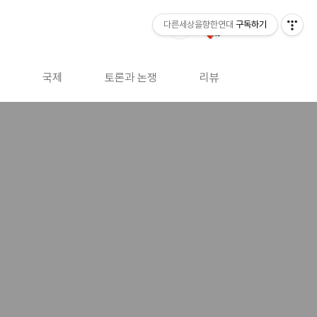
다른세상을향한연대
구독하기
국제
토론과 논쟁
리뷰