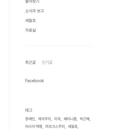
돌아보기
소식과 보고
세월호
자료실
최근글
인기글
Facebook
태그
장애인
제국주의
미국
페미니즘
박근혜
러시아 혁명
마르크스주의
세월호