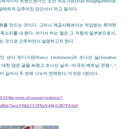
물학자이자 트랜스젠더인 조안 러프가든
(Joan Roughgarden)
은
얄팍하게 감추어진 강간서사
’
라고 말이다
.
화를 만드는 것이다
.
그러나 계급사회에서는 억압받는 취약한
 목소리를 내 왔다
.
여기서 하는 말은 그 저항의 일부분으로서
,
있는 것으로 간주하면서 설명하고자 한다
.
자인 낸시 린디스판
(Nancy Lindisfarne)
과 조나선 닐
(Jonathan
 대한 많은 글을 써왔고 조나선 닐의
<
미국의 베트남 전쟁
>, <
이 길어서 두 번에 나누어 연재한다
.
이것은
2
편이다
.
/23/the-roots-of-sexual-violence/?
uRbb7lwjxVNbLCCJFNaY4W-GJR7FjUlz0