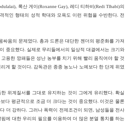
bdulalai),
록산 게이
(Roxanne Gay),
레디 티하비
(Redi Tlhabi)
의
격적인 형태의 성적 학대와 모욕도 이런 위협을 수반한다
.
전
 몸싸움의 문제였다
.
총과 드론은 대단한 젠더의 평준화를 가져
힘이 중요했다
.
실제로 무리들에서의 일상적 대결에서는 크기와
고용한 깡패들은 성난 농부를 치기 위해 빨리 움직여야 할 것
질리게 할 것이다
.
감독관은 종종 농노나 노예보다 한 단계 위였
폭한 위계질서를 그대로 유지하는 것이 그에게 유리했다
.
확실
자보다 평균적으로 조금 더 크다는 것이 중요했다
.
이것은 물론
다 더 강하다
.
그러나 폭력이 전제조건이 되면
,
남성들을 전사
핌에 대한 우리의 필요를 이용하여 더 많은 분열 통치를 하는