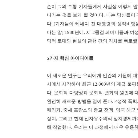
슨이 그의 수행 기자들에게 사실상 이렇게 말
나가는 것을 보게 될 것이다
.
나는 당신들이 
다
.'[
기자들이 케네디 전 대통령의 성적비행
다는 말
] 1988
년에
,
제
2
물결 페미니즘과 여성
덕적 토대와 현실의 관행 간의 격차를 폭로
5
가지 핵심 아이디어들
이 새로운 연구는 우리에게 인간의 기원에 대
사에서 시작하여 최근
12,000
년의 계급 불평
다
.
문화적 다양성과 문화적 변화의 원인에 대
완전히 새로운 방법을 열어 준다
. <
성적 폭력
메리카
,
중세 프랑스의 종교 전쟁
,
영국 해군
정치
,
그리고 현재 신자유주의적 정치경제까
해 작업했다
.
우리는 이 과정에서 매우 유용