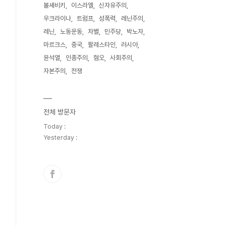
볼셰비키
이스라엘
신자유주의
우크라이나
트럼프
성폭력
레닌주의
레닌
노동운동
차별
민주당
박노자
마르크스
중국
팔레스타인
러시아
윤석열
인종주의
혐오
사회주의
자본주의
전쟁
전체 방문자
Today :
Yesterday :