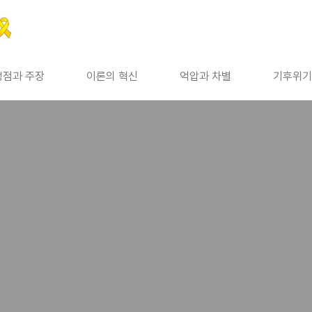
쟁점과 주장
이론의 혁신
억압과 차별
기후위기