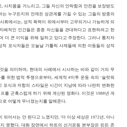
고
,
사치품을 거느리고
,
그들 자신의 안락함과 안전을 보장받도
하는 누구든지와 언제든 성관계를 가질 수 있는 그들의 방종의
 사회에서는
,
성적 폭력이 위에서부터 고무되거나 가능하게 되
지배적인 인간들은 종종 자신들을 관대하다고 표현하려고 한
 더 큰 이익을 위해 일하고 있다고 주장한다
.
그러나 통치자
성적 포식자들은 오늘날 가톨릭 사제들에 의한 아동들의 성적
 것을 의미하며
,
현대의 사례에서 시사하는 바와 같이 거의 무
화를 위한 법적 투쟁으로부터
,
세계적
#
미투 운동 속의
‘
슬럿워
 포식과 저항의 스타일은 시간이 지남에 따라 나란히 변화한
럼프를 곤혹스럽게 하기 위해 계산된 영화다
.
이것은
1988
년 게
으로 어떻게 무너졌는지를 말해준다
.
이 되어서는 안 된다고 느꼈지만
, '
더 이상 세상은
1972
년
,
아니
하지 못했다
.
대화 장면에서 하트의 선거운동 본부장은 린든 존