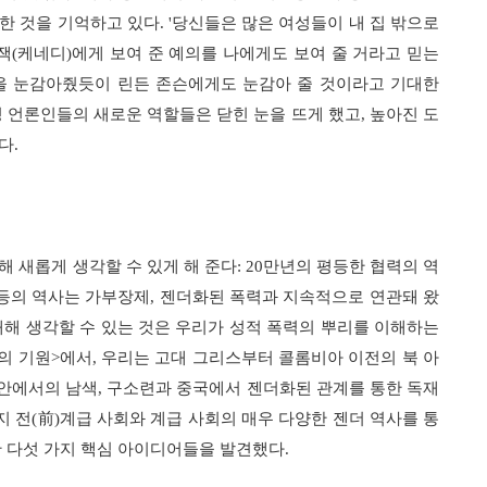
한 것을 기억하고 있다
. '
당신들은 많은 여성들이 내 집 밖으로
잭
(
케네디
)
에게 보여 준 예의를 나에게도 보여 줄 거라고 믿는
을 눈감아줬듯이 린든 존슨에게도 눈감아 줄 것이라고 기대한
 언론인들의 새로운 역할들은 닫힌 눈을 뜨게 했고
,
높아진 도
했다
.
해 새롭게 생각할 수 있게 해 준다
: 20
만년의 평등한 협력의 역
등의 역사는 가부장제
,
젠더화된 폭력과 지속적으로 연관돼 왔
해 생각할 수 있는 것은 우리가 성적 폭력의 뿌리를 이해하는
의 기원
>
에서
,
우리는 고대 그리스부터 콜롬비아 이전의 북 아
 안에서의 남색
,
구소련과 중국에서 젠더화된 관계를 통한 독재
지 전
(
前
)
계급 사회와 계급 사회의 매우 다양한 젠더 역사를 통
한 다섯 가지 핵심 아이디어들을 발견했다
.