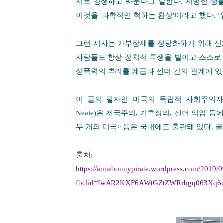
서로 경쟁하고 싸운다고 말한다
.
저명한 생
이것을
'
과학적인 척하는 환상
'
이라고 했다
. ‘
그런 서사는 가부장제를 정당화하기 위해 신
사람들도 항상 정치적 투쟁을 벌이고 스스로
성폭력의 뿌리를 계급과 젠더 간의 관계에 
이 글의 필자인 미국의 독립적 사회주의
Neale)
은 제국주의
,
기후정의
,
젠더 억압 등에
두 개의 미국
>
등은 국내에도 출판돼 있다
.
글
출처
:
https://annebonnypirate.wordpress.com/2019/09
fbclid=IwAR2KXF6AWtGZtZWRrbgq063Xq6