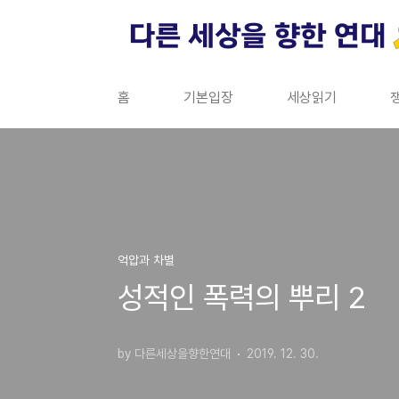
본문 바로가기
홈
기본입장
세상읽기
억압과 차별
성적인 폭력의 뿌리 2
by 다른세상을향한연대
2019. 12. 30.