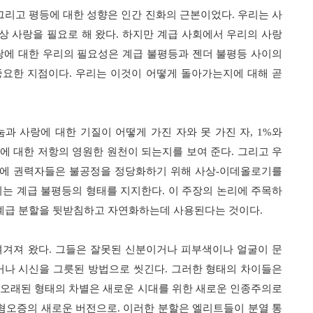
그리고 평등에 대한 성향은 인간 진화의 근본이었다
.
우리는 사
상 사랑을 필요로 해 왔다
.
하지만 계급 사회에서 우리의 사랑
랑에 대한 우리의 필요성은 계급 불평등과 젠더 불평등 사이의
중요한 지점이다
.
우리는 이것이 어떻게 돌아가는지에 대해 곧
눔과 사랑에 대한 기질이 어떻게 가진 자와 못 가진 자
, 1%
와
에 대한 저항의 영원한 원천이 되는지를 보여 준다
.
그리고 우
문에 권력자들은 불공정을 정당화하기 위해 사상
-
이데올로기를
이는 계급 불평등의 형태를 지지한다
.
이 주장의 논리에 주목하
 계급 분할을 뒷받침하고 자연화하는데 사용된다는 것이다
.
여겨져 왔다
.
그들은 잘못된 신분이거나 피부색이나 얼굴이 문
거나 시신을 그릇된 방법으로 씻긴다
.
그러한 형태의 차이들은
 오래된 형태의 차별은 새로운 시대를 위한 새로운 인종주의로
혐오증의 새로운 버전으로
.
이러한 분할은 엘리트들이 분열 통