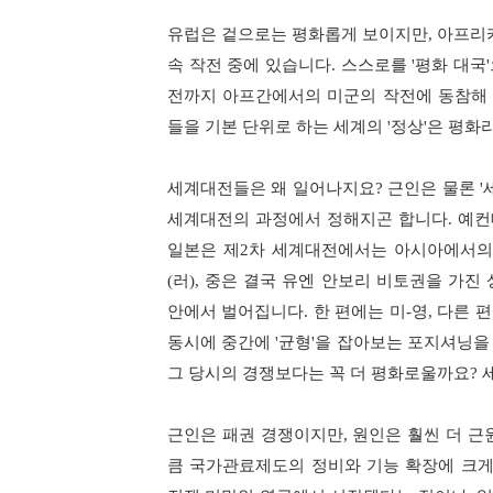
유럽은 겉으로는 평화롭게 보이지만
,
아프리
속 작전 중에 있습니다
.
스스로를
'
평화 대국
'
전까지 아프간에서의 미군의 작전에 동참해
들을 기본 단위로 하는 세계의
'
정상
'
은 평화
세계대전들은 왜 일어나지요
?
근인은 물론
'
세계대전의 과정에서 정해지곤 합니다
.
예컨
일본은 제
2
차 세계대전에서는 아시아에서의
(
러
),
중은 결국 유엔 안보리 비토권을 가진
안에서 벌어집니다
.
한 편에는 미
-
영
,
다른 편
동시에 중간에
'
균형
'
을 잡아보는 포지셔닝을
그 당시의 경쟁보다는 꼭 더 평화로울까요
?
근인은 패권 경쟁이지만
,
원인은 훨씬 더 
큼 국가관료제도의 정비와 기능 확장에 크