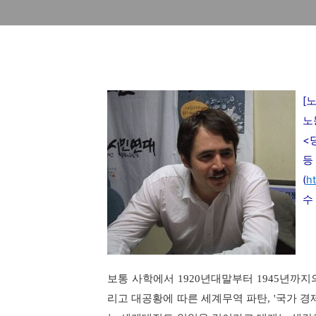
[
노
노
<
등
(
ht
수
보통 사학에서
1920
년대말부터
1945
년까지
리고 대공황에 따른 세계무역 파탄
, '
국가 경