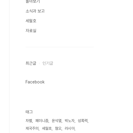
돌아보기
소식과 보고
세월호
자료실
최근글
인기글
Facebook
태그
차별
페미니즘
윤석열
박노자
성폭력
제국주의
세월호
혐오
러시아