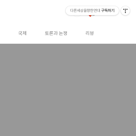
다른세상을향한연대
구독하기
국제
토론과 논쟁
리뷰