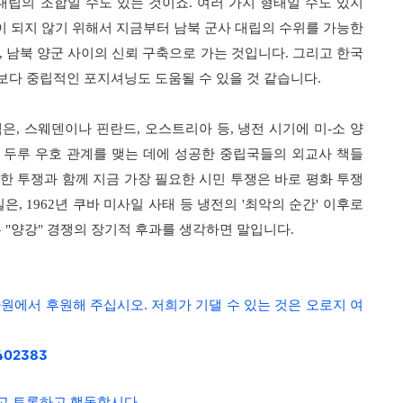
 대립의 조합일 수도 있는 것이죠
.
여러 가지 형태일 수도 있지
이 되지 않기 위해서 지금부터 남북 군사 대립의 수위를 가능한
,
남북 양군 사이의 신뢰 구축으로 가는 것입니다
.
그리고 한국
보다 중립적인 포지셔닝도 도움될 수 있을 것 같습니다
.
책은
,
스웨덴이나 핀란드
,
오스트리아 등
,
냉전 시기에 미
-
소 양
 두루 우호 관계를 맺는 데에 성공한 중립국들의 외교사 책들
한 투쟁과 함께 지금 가장 필요한 시민 투쟁은 바로 평화 투쟁
일은
, 1962
년 쿠바 미사일 사태 등 냉전의
'
최악의 순간
'
이후로
는
"
양강
"
경쟁의 장기적 후과를 생각하면 말입니다
.
.5.26)
기댈 수 있는 것은 오로지 여
차원에서 후원해 주십시오. 저희가
 402383
고 토론하고 행동합시다
.