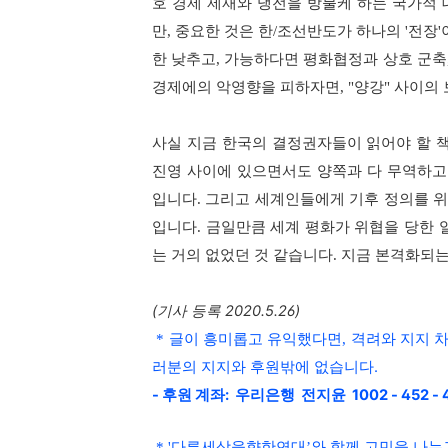
호 경제 제재와 냉전을 방불케 하는 국가적
만
,
중요한 것은 한
/
조선반도가 하나의
'
전장
'
한 낮추고
,
가능하다면 평화협정과 상호 군축
경제에의 악영향을 피하자면
, "
양강
"
사이의 
사실 지금 한국의 결정권자들이 읽어야 할 
진영 사이에 있으면서도 양쪽과 다 무역하고
입니다
.
그리고 세계인들에게 기후 정의를 위
입니다
.
금일만큼 세계 평화가 위협을 당한 
는 거의 없었던 것 같습니다
.
지금 본격화되
(기사 등록 2020
* 글이 흥미롭고
유익했다면, 격려와 지지 
러분의 지지와 후원밖에 없습니다.
- 후원 계좌: 우리은행 전지윤 1002 - 452 -
*
'
다른세상을향한연대
’와 함
께 고민을 나누