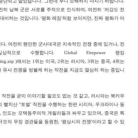
 중단되고 말았습니다
.
그런데 부디 오해하지 마시기 바랍니다
.
전히 남북 군은 서로를 주적으로 인식하며
,
여전히
'
저강도 전
 대비하는 것입니다
. '
평화 레짐
'
처럼 보이지만
,
진짜 평화가 아
니다
.
여전히 웬만한 군사대국은 지속적인 전쟁 중에 있거나
,
전
상적으로 수행합니다
. Global Firepower
랭킹
ing.asp )
애서는
1
위는 미국
, 2
위는 러시아
, 3
위는 중국
, 4
위는
나 유사 전쟁을 방불케 하는 작전을 지금도 열심히 하는 중입니
 작전을 굳이 이야기할 필요도 없는 것 같고
,
러시아는 북카우
의 빨치산
"
토벌
'
작전을 수행하는 한편 시리아
,
우크라이나 동
,
인도는 모택동주의적 게릴라들과 싸우고 있으며
,
중국은 특
규모의 무장 경관들을 동원한
, '
평상시의 전쟁
'
이라고 할 수 있