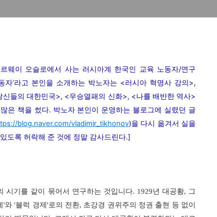
르웨이 오슬로에서 사는 러시아계 한국인 교육 노동자
/
연구
동자
’
라고 본인을 소개하는 박노자는
<
러시아 혁명사 강의
>,
당신들의 대한민국
>, <
우승열패의 신화
>, <
나를 배반한 역사
>
 많은 책을 썼다
.
박노자 본인이 운영하는 블로그에 실렸던 글
tps://blog.naver.com/vladimir_tikhonov
)
을 다시 옮겨서 실을
 있도록 허락해 준 것에 정말 감사드린다
.]
의 시기를 같이 묶어서 연구하는 것입니다
. 1929
년 대공황
,
그
제
'
와
'
블럭 경제
'
로의 전환
,
초강경 권위주의 정권 출현 등 없이