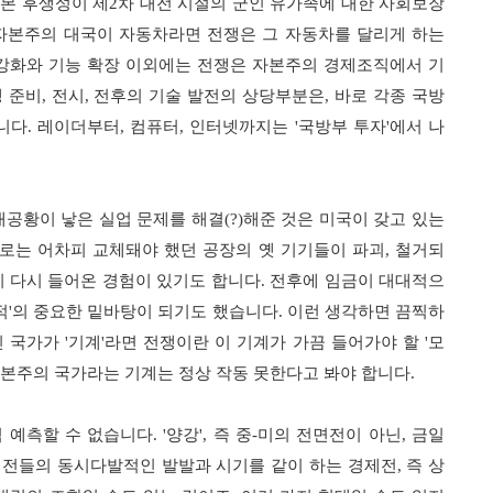
본 후생성이 제
2
차 대전 시절의 군인 유가족에 대한 사회보장
자본주의 대국이 자동차라면 전쟁은 그 자동차를 달리게 하는
강화와 기능 확장 이외에는 전쟁은 자본주의 경제조직에서 기
 준비
,
전시
,
전후의 기술 발전의 상당부분은
,
바로 각종 국방
니다
.
레이더부터
,
컴퓨터
,
인터넷까지는
'
국방부 투자
'
에서 나
대공황이 낳은 실업 문제를 해결
(?)
해준 것은 미국이 갖고 있는
로는 어차피 교체돼야 했던 공장의 옛 기기들이 파괴
,
철거되
이 다시 들어온 경험이 있기도 합니다
.
전후에 임금이 대대적으
적
'
의 중요한 밑바탕이 되기도 했습니다
.
이런 생각하면 끔찍하
민 국가가
'
기계
'
라면 전쟁이란 이 기계가 가끔 들어가야 할
'
모
본주의 국가라는 기계는 정상 작동 못한다고 봐야 합니다
.
 예측할 수 없습니다
. '
양강
',
즉 중
-
미의 전면전이 아닌
,
금일
리전들의 동시다발적인 발발과 시기를 같이 하는 경제전
,
즉 상