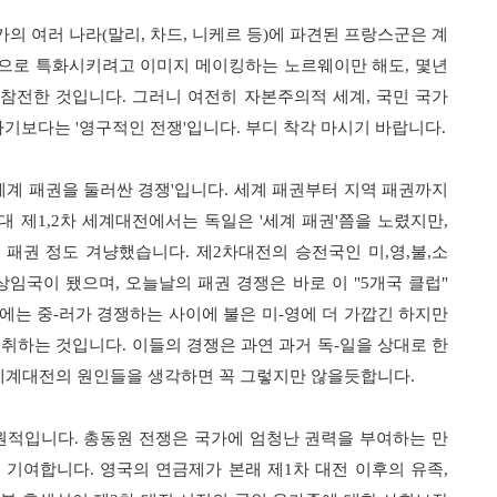
카의 여러 나라
(
말리
,
차드
,
니케르 등
)
에 파견된 프랑스군은 계
으로 특화시키려고 이미지 메이킹하는 노르웨이만 해도
,
몇년
 참전한 것입니다
.
그러니 여전히 자본주의적 세계
,
국민 국가
라기보다는
'
영구적인 전쟁
'
입니다
.
부디 착각 마시기 바랍니다
.
세계 패권을 둘러싼 경쟁
'
입니다
.
세계 패권부터 지역 패권까지
대 제
1,2
차 세계대전에서는 독일은
'
세계 패권
'
쯤을 노렸지만
,
 패권 정도 겨냥했습니다
.
제
2
차대전의 승전국인 미
,
영
,
불
,
소
 상임국이 됐으며
,
오늘날의 패권 경쟁은 바로 이
"5
개국 클럽
"
에는 중
-
러가 경쟁하는 사이에 불은 미
-
영에 더 가깝긴 하지만
 취하는 것입니다
.
이들의 경쟁은 과연 과거 독
-
일을 상대로 한
세계대전의 원인들을 생각하면 꼭 그렇지만 않을듯합니다
.
근원적입니다
.
총동원 전쟁은 국가에 엄청난 권력을 부여하는 만
게 기여합니다
.
영국의 연금제가 본래 제
1
차 대전 이후의 유족
,