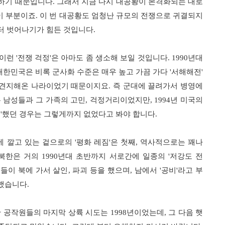
각하기 때문입니다
.
그래서 지금 다시 대공황이 본격화되는 대로
 이 부분이죠
.
이 번 대공황도 엄청난 규모의 전쟁으로 귀결되지
터 벗어나기가 힘든 것입니다
.
 이런
'
전쟁 걱정
'
은 아마도 좀 생소해 보일 것입니다
. 1990
년대
대한민국은 비록 군사화 수준은 매우 높고 가끔 가다
'
서해해전
'
 견지해온 나라이었기 때문이지요
.
즉 군대에 끌려가서 병영에
 남성들과 그 가족의 고민
,
걱정거리이었지만
, 1994
년 미국의
정
'
했던 경우는 그렇게까지 없었다고 봐야 합니다
.
에 깔고 있는 겉으로의
'
평화 레짐
'
은 첫째
,
역사적으로는 꽤나
남북한은 거의
1990
년대 초반까지 서로간에 일종의
'
저강도 전
들이 북에 가서 살인
,
파괴 등을 했으며
,
남에서
'
공비
'
라고 부
 했습니다
.
탄 공작원들의 마지막 상륙 시도는
1998
년이었는데
,
그 다음 햇