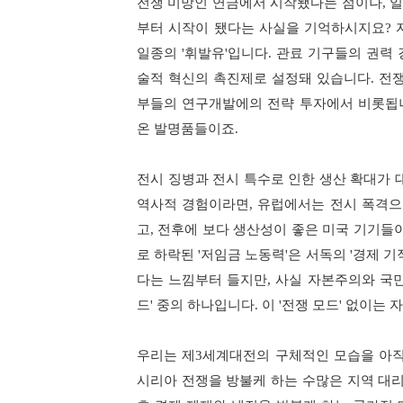
전쟁 미망인 연금에서 시작됐다는 점이나
,
일
부터 시작이 됐다는 사실을 기억하시지요
?
일종의
'
휘발유
'
입니다
.
관료 기구들의 권력 
술적 혁신의 촉진제로 설정돼 있습니다
.
전쟁
부들의 연구개발에의 전략 투자에서 비롯됩
온 발명품들이죠
.
전시 징병과 전시 특수로 인한 생산 확대가 
역사적 경험이라면
,
유럽에서는 전시 폭격으
고
,
전후에 보다 생산성이 좋은 미국 기기들
로 하락된
'
저임금 노동력
'
은 서독의
'
경제 기
다는 느낌부터 들지만
,
사실 자본주의와 국
드
'
중의 하나입니다
.
이
'
전쟁 모드
'
없이는 자
우리는 제
3
세계대전의 구체적인 모습을 아직
시리아 전쟁을 방불케 하는 수많은 지역 대