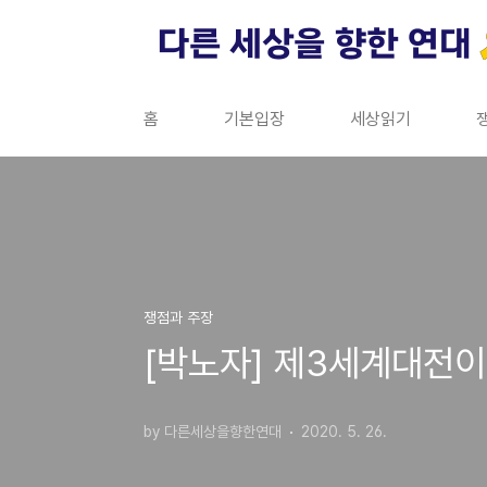
본문 바로가기
홈
기본입장
세상읽기
쟁점과 주장
[박노자] 제3세계대전이
by 다른세상을향한연대
2020. 5. 26.