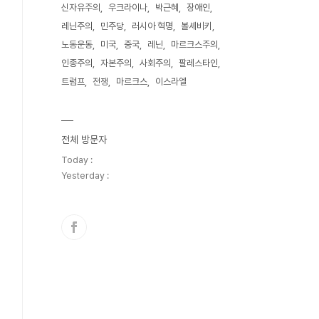
신자유주의
우크라이나
박근혜
장애인
레닌주의
민주당
러시아 혁명
볼셰비키
노동운동
미국
중국
레닌
마르크스주의
인종주의
자본주의
사회주의
팔레스타인
트럼프
전쟁
마르크스
이스라엘
전체 방문자
Today :
Yesterday :