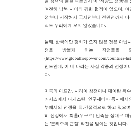
볕 정책의 물결 덕분인지 이
'
저강도 전쟁
'
은
여전히 남북 사이의 평화 협정이 없으며
,
여
쟁
'
부터 시작해서 국지전부터 전면전까지 다
직도 우리에게 오지 않았습니다
.
둘째
,
한국에만 평화가 오지 않은 것은 아닙
쟁을 방불케 하는 작전들을 일
(https://www.globalfirepower.com/countries-list
인도인데
,
이 네 나라는 사실 각종의 전쟁이
다
.
미국의 아프간
,
시리아 참전이나 대이란 특수
커시스에서 다게스탄
,
인구세티아 등지에서
부에서의 전쟁을 직
,
간접적으로 하고 있으며
히 신강에서 회홀
(
위구르
)
민족을 상대로 대
는
'
분리주의 근절
'
작전을 벌이는 것입니다
.