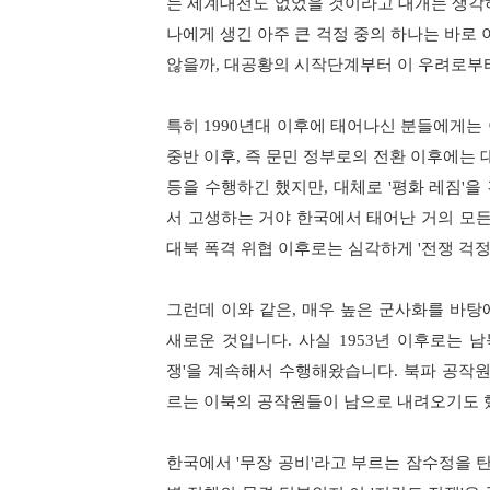
는 세계대전도 없었을 것이라고 대개는 생
나에게 생긴 아주 큰 걱정 중의 하나는 바로
않을까
,
대공황의 시작단계부터 이 우려로부
특히
1990
년대 이후에 태어나신 분들에게는
중반 이후
,
즉 문민 정부로의 전환 이후에는 
등을 수행하긴 했지만
,
대체로
'
평화 레짐
'
을
서 고생하는 거야 한국에서 태어난 거의 모든
대북 폭격 위협 이후로는 심각하게
'
전쟁 걱
그런데 이와 같은
,
매우 높은 군사화를 바탕
새로운 것입니다
.
사실
1953
년 이후로는 
쟁
'
을 계속해서 수행해왔습니다
.
북파 공작원
르는 이북의 공작원들이 남으로 내려오기도
한국에서
'
무장 공비
'
라고 부르는 잠수정을 