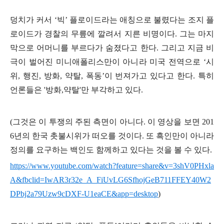
덩치가 커서
‘
빅
’
플로이드라는 애칭으로 불렸다는 조지 플
로이드가 경찰의 무릎에 깔려서 지른 비명이다
.
그는 마지
막으로 어머니를 부르다가 숨졌다고 한다
.
그리고 지금 비
극이 벌어진 미니애폴리스만이 아니라 미국 전역으로
‘
시
위
,
행진
,
방화
,
약탈
,
폭동
’
이 번져가고 있다고 한다
.
특히
언론들은
'
방화
,
약탈
'
만 부각하고 있다
.
(
그것은 이 투쟁의 주된 측면이 아니다
.
이 영상을 보면
201
6
년의 한국 촛불시위가 떠오를 것이다
.
또 흑인만이 아니라
정의를 요구하는 백인도 함께하고 있다는 것을 볼 수 있다
.
https://www.youtube.com/watch?feature=share&v=3shV0PHxla
A&fbclid=IwAR3r32e_A_FiUvLG6SfhojGeB711FFEY40W2
DPbj2a79Uzw9cDXF-U1eaCE&app=desktop
)