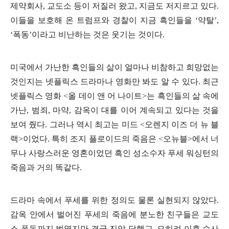
제약회사
,
교도소 등이 저질러 왔고
,
지금도 저지르고 있다
.
이들을 보호해 온 트럼프와 경찰이 지금 흑인들을
‘
약탈
’,
‘
폭동
’
이라고 비난하는 것은 웃기는 것이다
.
미국에서 가난한 흑인들의 삶이 얼마나 비참하고 희망없는
것인지는 넷플릭스 드라마나 영화만 봐도 알 수 있다
.
최근
넷플릭스 영화
<
올 데이 앤 어 나이트
>
는 흑인들의 삶 속에
가난
,
범죄
,
마약
,
감옥이 대를 이어 계속되고 있다는 것을
보여 줬다
.
그러나 역시 최고는 미드
<
오렌지 이즈 더 뉴 블
랙
>
이었다
.
특히 조지 플로이드의 죽음은
<
오뉴블
>
에서 너
무나 사랑스러운 영혼이었던 흑인 성소수자 푸세 워싱턴의
죽음과 거의 똑같다
.
드라마 속에서 푸세를 위한 정의도 물론 실현되지 않았다
.
감옥 안에서 벌어진 푸세의 죽음에 분노한 친구들은 교도
소 폭동까지 벌였지만 결국 진압 당했고
,
오히려 이후 수사