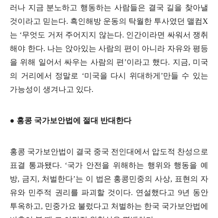
러나 지금 분노하고 행동하는 사람들은 결국 길을 찾아낼
것이라고 믿는다
.
흑인해방 운동의 탁월한 투사였던 맬컴
X
는
‘
무엇도 거저 주어지지 않는다
.
인간이라면 싸워서 쟁취
해야 한다
.
나는 앉아있는 사람의 편이 아니라 자유와 평등
을 위해 일어서 싸우는 사람의 편
’
이라고 했다
.
지금
,
미국
의 거리에서 정말로
‘
미국을 다시 위대하게
’
만들 수 있는
가능성이 생겨나고 있다
.
●
홍콩 국가보안법에 절대 반대한다
홍콩 국가보안법이 결국 중국 전인대에서 압도적 찬성으로
표결 통과됐다
. ‘
국가 안전을 위해하는 행위와 행동을 예
방
,
금지
,
처벌한다
’
는 이 법은 홍콩민중의 사상
,
표현의 자
유와 민주적 권리를 파괴할 것이다
.
연설했다고
9
년 동안
투옥하고
,
민중가요 불렀다고 처벌하는 한국 국가보안법에