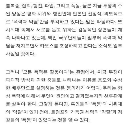
불복종
,
집회
,
행진
,
파업
,
그리고 폭동
.
물론 지금 투쟁의 주
된 양상은 평화 시위와 행진인데 언론인 선정적
,
의도적으
로
‘
폭력과 약탈
’
만을 부각하고 있다는 말은 타당하다
.
또
시위대 속에서 서로를 돕고 위하는 감동적인 장면들이 계
속 나타나고 있는데
,
백인 극우단체들이 일부러 폭력과 약
탈을 저지르면서 카오스를 조장하려고 한다는 소식도 일부
사실일 것이다
.
그러나
‘
모든 폭력은 잘못이다
’
는 관점에서
,
지금 투쟁이
파괴적 방식과 격한 충돌로 나타나는 이유를 음모와 수상
한 배후만으로 설명하는 것은 동의하기 어렵다
.
우리는 항
상 폭력에 대해서 무엇이 원인이고 결과였는지와 선후관계
를 살펴야 한다
.
그렇게 본다면
,
흑인들의
‘
폭동
’
과 시위대
의
‘
약탈
’
이 있기 전에
,
트럼프와 기득권 세력의
‘
약탈
’
과 경
찰들의
‘
폭동
’
이 있었다는 것을 알 수 있다
.