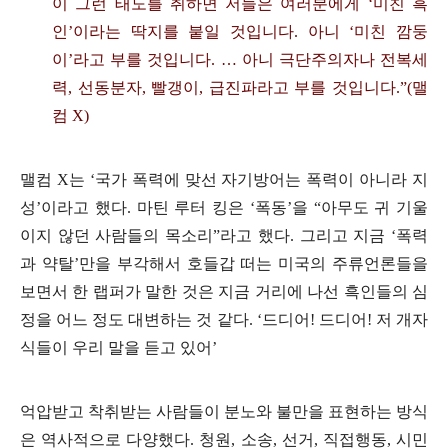
이 그런 태도를 취하면 저들은 여러분에게
‘
미친 흑
인
’
이라는 딱지를 붙일 것입니다
.
아니
‘
미친 깜둥
이
’
라고 부를 것입니다
.
…
아니 극단주의자나 전복세
력
,
선동분자
,
빨갱이
,
급진파라고 부를 것입니다
.”(
맬
컴
X)
맬컴
X
는
‘
국가 폭력에 맞선 자기방어는 폭력이 아니라 지
성
’
이라고 했다
.
마틴 루터 킹은
‘
폭동
’
을
“
아무도 귀 기울
이지 않던 사람들의 목소리
”
라고 했다
.
그리고 지금
‘
폭력
과 약탈
’
만을 부각해서 호들갑 떠는 미국의 주류언론들을
보면서 한 랩퍼가 말한 것은 지금 거리에 나선 흑인들의 심
정을 어느 정도 대변하는 것 같다
. ‘
드디어
!
드디어
!
저 개자
식들이 우리 말을 듣고 있어
’
억압받고 착취받는 사람들이 분노와 불만을 표현하는 방식
은 역사적으로 다양했다
.
청원
,
소송
,
선거
,
직접행동
,
시민