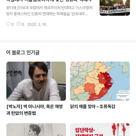
글 내용
부자에다가, 제국주의에도 타협해 온 진짜 사회주의자도
윤미래 [미국과 유럽에서 제국주의에 반대하고 이스라엘에
아니다’라는 식의 태도와는 선을 긋고 싶다. ‘거봐라 내가
맞서 팔레스타인 민중에 연대하는 좌파들을 ‘반유대주
뭐라고 했냐, 자본가 정당인 민주당에서 변화를 시도한 것
의’라는 빌미로 공격하는 사람들은 스스로 이슬람포비아적
부터 틀려먹었다. 애초에 기대나 시도를 말 것이지’라는 식
0
0
2020. 2. 19.
인종주의를 계속 드러내왔다. 관련해서 독일의 대학에서
의 태도는 자기만족은 될지 몰라도 현실에 발을 딛고서 사
이런 공격에 맞서 투쟁하고 있는 윤미래 동지의 기고를 두
람들과 함께 변화를 만드는 데는 의..
차례 실은 바 있다.(https://www.anotherworld.kr/70
1 , https://www.anotherworld.kr/747 ) 이번에는 그
연장선에서 최근에 벌어진 항의 행동을 보고하는 글이다.]
이 블로그 인기글
1. 라는 토론회에 스무 명 정도의 유색인 및 연대자 학우들
과 함께 최근 3년간 독일에서 일어난 주요한 인종주의 증
오범죄들을 열거하는 피켓을 들고 들어가 한 사람씩 사건
개요를 낭독하고 '증오 선동을 중지하라!'라는 구호를 외
쳤..
[박노자] 박 아니시야, 혹은 해방
닭의 해를 맞아 – 조류독감
과 탄압의 변증법