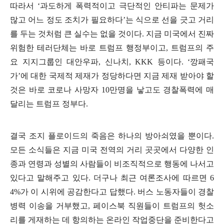
따라서
‘
과도하게 폭력적이고 극단적인 안티파는 문제가
많고 어느 정도 조치가 필요하다
’
는 식으로 선을 긋고 거리
를 두는 것처럼 큰 실수는 없을 것이다
.
지금 미국에서 진짜
위험한 테러단체는 바로 트럼프 행정부이고
,
트럼프의 주
요 지지그룹인 대안우파
,
신나치
, KKK
등이다
. ‘
깡패국
가
’
에 대한 국제적 제재가 정당하다면 지금 제재 받아야 할
것은 바로 코로나 사망자
10
만명을 낳고도 경찰폭력에 매
달리는 트럼프 정부다
.
결국 조지 플로이드의 죽음은 하나의 방아쇠였을 뿐이다
.
모든 소식들은 지금 미국 전역의 거리 곳곳에서 다양한 인
종과 연령과 성별의 사람들이 비조직적으로 행동에 나서고
있다고 말해주고 있다
.
더구나 최근 여론조사에 따르면
6
4%
가 이 시위에 공감한다고 답했다
.
버스 노동자들이 경찰
병력 이송을 거부했고
,
페이스북 직원들이 트럼프의 헛소
리를 게재하는 데 항의하는 온라인 작업중단을 준비한다고