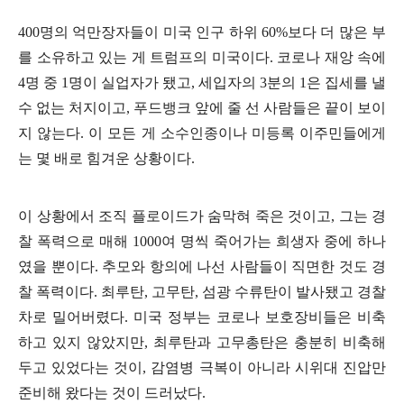
400
명의 억만장자들이 미국 인구 하위
60%
보다 더 많은 부
를 소유하고 있는 게 트럼프의 미국이다
.
코로나 재앙 속에
4
명 중
1
명이 실업자가 됐고
,
세입자의
3
분의
1
은 집세를 낼
수 없는 처지이고
,
푸드뱅크 앞에 줄 선 사람들은 끝이 보이
지 않는다
.
이 모든 게 소수인종이나 미등록 이주민들에게
는 몇 배로 힘겨운 상황이다
.
이 상황에서 조직 플로이드가 숨막혀 죽은 것이고
,
그는 경
찰 폭력으로 매해
1000
여 명씩 죽어가는 희생자 중에 하나
였을 뿐이다
.
추모와 항의에 나선 사람들이 직면한 것도 경
찰 폭력이다
.
최루탄
,
고무탄
,
섬광 수류탄이 발사됐고 경찰
차로 밀어버렸다
.
미국 정부는 코로나 보호장비들은 비축
하고 있지 않았지만
,
최루탄과 고무총탄은 충분히 비축해
두고 있었다는 것이
,
감염병 극복이 아니라 시위대 진압만
준비해 왔다는 것이 드러났다
.