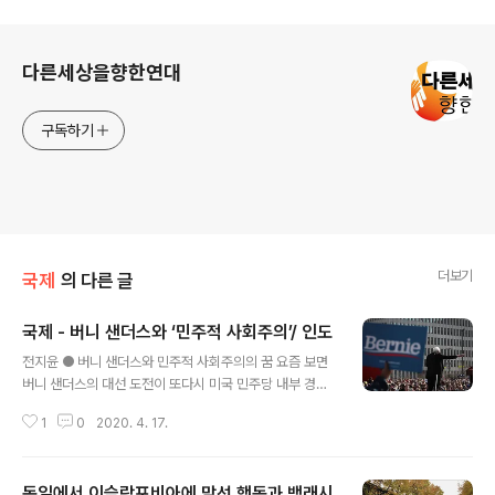
로그 정보
다른세상을향한연대
구독하기
더보기
국제
의 다른 글
국제 - 버니 샌더스와 ‘민주적 사회주의’/ 인도
글 내용
전지윤 ● 버니 샌더스와 민주적 사회주의의 꿈 요즘 보면
버니 샌더스의 대선 도전이 또다시 미국 민주당 내부 경선
의 문턱을 넘지 못할 가능성이 높아 보인다. 영국에서 제레
1
0
2020. 4. 17.
미 코빈의 총선 패배에 이어서 국제적 좌파들에게는 우울
하고 안 좋은 소식이다. 물론 그렇다고 샌더스의 이번 도전
이 무의미했던 것은 아니고, 벌써 포기하자는 말도 아니다.
독일에서 이슬람포비아에 맞선 행동과 백래시
먼저 ‘샌더스는 민주당 언저리에서 머물러 온 재산도 많은