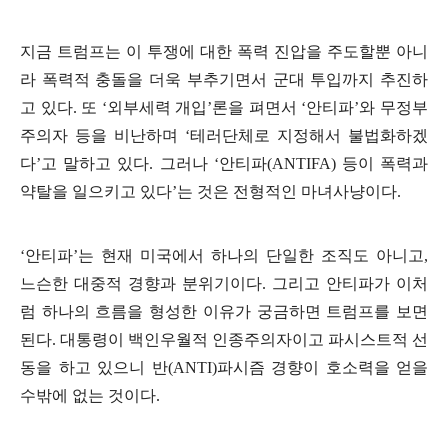
지금 트럼프는 이 투쟁에 대한 폭력 진압을 주도할뿐 아니
라 폭력적 충돌을 더욱 부추기면서 군대 투입까지 추진하
고 있다
.
또
‘
외부세력 개입
’
론을 펴면서
‘
안티파
’
와 무정부
주의자 등을 비난하며
‘
테러단체로 지정해서 불법화하겠
다
’
고 말하고 있다
.
그러나
‘
안티파
(ANTIFA)
등이 폭력과
약탈을 일으키고 있다
’
는 것은 전형적인 마녀사냥이다
.
‘
안티파
’
는 현재 미국에서 하나의 단일한 조직도 아니고
,
느슨한 대중적 경향과 분위기이다
.
그리고 안티파가 이처
럼 하나의 흐름을 형성한 이유가 궁금하면 트럼프를 보면
된다
.
대통령이 백인우월적 인종주의자이고 파시스트적 선
동을 하고 있으니 반
(ANTI)
파시즘 경향이 호소력을 얻을
수밖에 없는 것이다
.