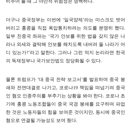
비추어 볼 때 그 야만적 위험성은 명백하다
.
더구나 중국정부는 이번에
‘
일국양제
’
라는 마스크도 벗어
버리고 홍콩을 직접 폭압통치하려는 의도를 분명히 했다
.
일부 친중국 좌파는
‘
국가 안보를 위한 법을 갖지 않은 나
라나 외세와 결탁해 안보를 해치도록 내버려 둘 나라가 어
디 있는가
?’
라고 말한다
.
그러나 그런 억지 논리라면 한국
의 독재정부나 국가보안법도 정당화될 수 있다
.
물론 트럼프가
‘
대 중국 전략 보고서
’
를 발표하며 중국 봉
쇄와 전면대결로 나가고
,
코로나
19
책임을 떠넘기려 중국
인 혐오 인종주의를 부추기는 상황을 봐야 한다
.
코로나 초
기에 홍콩 노동조합들이 중국 국경 봉쇄를 요구하며 파업
한 것은 노동자들의 힘을 보여준 것이지만
,
동시에 중국인
혐오로 연결될 가능성도 보여 줬다
.