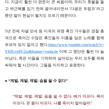
다
.
지금이 훨씬 더 판돈이 큰 싸움이며
,
우리가 촛불을 들
고 박근혜를 임기 전에 끌어내리면서
‘
다음은 트럼프
’
라고
했던 말이 현실이 될지도 모르기 때문이다
.
5
년 전에 자넬 모네 등 미국의 유명 흑인 가수들은 경찰 총
격으로 죽어간 수많은 흑인들의 이름을 담은 노래를 함께
부르며 잊지 말자고 했다
.
https://www.youtube.com/watch?v=
YHIUve8V2zo&feature=youtu.be
이제 그 명단은 훨씬 더 늘
어났다
.
죽은 이들을 기억하며 살아있는 우리 모두를 위해
싸워야 할 시간이다
.
그들을 지지하고 응원한다
.
●
“
제발
,
제발
,
제발
,
숨을 쉴 수 없다
”
“
제발
,
제발
,
제발
,
숨을 쉴 수 없다
.
배가 아프다
.
목이
아프다
.
온 몸이 아프다
.
나를 죽이지 말아달라
”