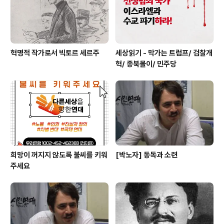
혁명적 작가로서 빅토르 세르주
세상읽기 - 막가는 트럼프/ 검찰개
혁/ 종북몰이/ 민주당
희망이 꺼지지 않도록 불씨를 키워
[박노자] 동독과 소련
주세요