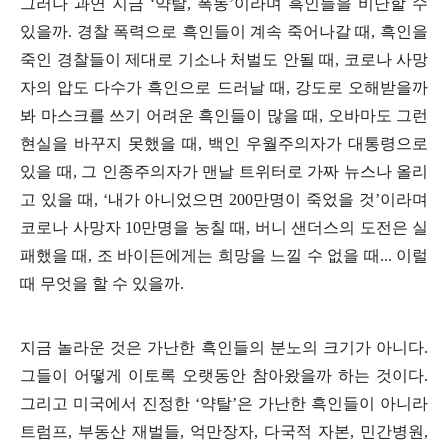
그러나 과연 지금
‘
약탈
,
폭동
’
이라며 흑인들을 비난할 수
있을까
.
경찰 폭력으로 흑인들이 계속 죽어나갈 때
,
흑인을
죽인 경찰들이 제대로 기소나 처벌도 안될 때
,
코로나 사망
자의 압도 다수가 흑인으로 드러날 때
,
강도로 오해받을까
봐 마스크를 쓰기 어려운 흑인들이 많을 때
,
오바마도 그런
현실을 바꾸지 못했을 때
,
백인 우월주의자가 대통령으로
있을 때
,
그 인종주의자가 맨날 트위터로 가짜 뉴스나 올리
고 있을 때
, ‘
내가 아니었으면
200
만명이 죽었을 것
’
이라며
코로나 사망자
10
만명을 눙칠 때
,
버니 샌더스의 도전은 실
패했을 때
,
조 바이든에게는 희망을 느낄 수 없을 때
...
이럴
때 무엇을 할 수 있을까
.
지금 놀라운 것은 가난한 흑인들의 분노의 크기가 아니다
.
그들이 어떻게 이토록 오랫동안 참아왔을까 하는 것이다
.
그리고 미국에서 진정한
‘
약탈
’
은 가난한 흑인들이 아니라
트럼프
,
부동산 재벌들
,
억만장자
,
다국적 자본
,
민간병원
,