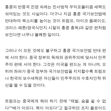
홍콩의 반중국 진영 속에는 친서방적 우익포퓰리즘 세력도
섞여있는 것도 사실이다
.
더구나 지금 홍콩 국가보안법에
반대하여 목소리를 높이는 것이 트럼프
,
마이크 폼페이오
,
크리스 패튼
(
영국식민지 시절의 홍콩 총독
)
과 같은 편처럼
보인다면 너무나 불쾌한 일이다
.
그러나 이 모든 것에도 불구하고 홍콩 국가보안법 반대 편
에 서야 한다
.
중국 정부의 독재와 권위주의에 맞서서 민주
주의 편에 서야 한다
.
그것은 미국을 편드는 게 아니며
,
오
히려 좌파가 중국 정부와 국가보안법을 지지할수록 트럼프
나 한국의 보수세력은 자신들이 민주주의의 수호자인척 위
선을 떨 수 있을 것이다
.
트럼프는 중국에게 뭐라 하기 전에
“
제발
,
숨을 쉴 수 없
다
”“
배가 아프다
.
목이 아프다
”
고 절규하던 조지 플로이드