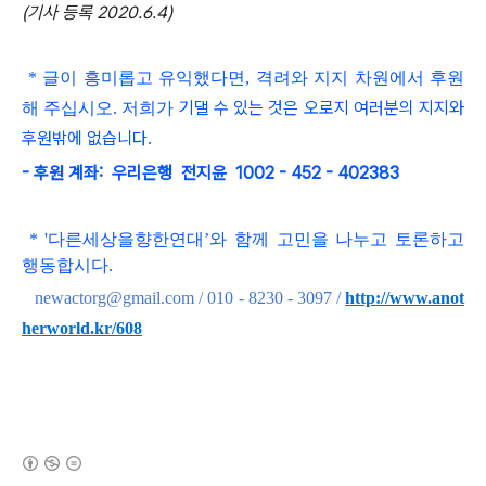
(기사 등록 2020.6.4)
* 글이 흥미롭고
유익했다면, 격려와 지지 차원에서 후원
기댈 수 있는 것은 오로지 여러분의 지지와
해 주십시오. 저희가
후원밖에 없습니다.
- 후원 계좌: 우리은행 전지윤 1002 - 452 - 402383
*
'
다른세상을향한연대
’와 함
께 고민을 나누고 토론하고
행동합시다
.
newactorg@gmail.com / 010 - 8230 - 3097
/
http://www.anot
herworld.kr/608
(새창열림)