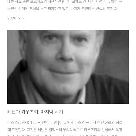
테른 사료 출판 프로젝트의 최신작인 (이하 ‘교차로’)에 대한 서평이다. 특히 공
동전선 정책에 초점을 두고 평가하고 있고, 나아가 코민테른 변질의 초기 과정
도 보여 준다. 이것은 곳곳에서 극우익 세력과 반동 시도가 성장하고, 그것에 맞
2020. 9. 7.
서는 기층 민중의 연대 필요성이 제기되는 오늘날에도 영감과 교훈을 주는 측
면이 있다고 보여서 번역했다. 이 글의 필자인 존 리델(John Riddell)은 캐나
다의 사회주의자이고 코민테른 역사에 대한 탐구와 재해석으로 국제적 좌파에
큰 기여를 해 왔다. 출처: https://johnriddell.com/2020/07/01/the-
united-front-adoption-and-a..
레닌과 카우츠키: 마지막 시기
라스 리(LARS T. LIH)번역: 두견 [이 글에서 라스 리는 다시 한번 신화와 정설
에 도전한다. 그것은 레닌은 일찍부터 무의식적으로 카우츠키와 단절해서 독창