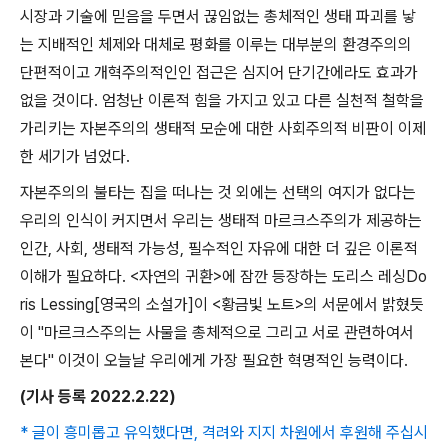
시장과 기술에 믿음을 두면서 끊임없는 총체적인 생태 파괴를 낳
는 지배적인 체제와 대체로 평화를 이루는 대부분의 환경주의의
단편적이고 개혁주의적인인 접근은 심지어 단기간에라도 효과가
없을 것이다
.
엄청난 이론적 힘을 가지고 있고 다른 실천적 철학을
가리키는 자본주의의 생태적 모순에 대한 사회주의적 비판이 이제
한 세기가 넘었다
.
자본주의의 불타는 집을 떠나는 것 외에는 선택의 여지가 없다는
우리의 인식이 커지면서 우리는 생태적 마르크스주의가 제공하는
인간
,
사회
,
생태적 가능성
,
필수적인 자유에 대한 더 깊은 이론적
이해가 필요하다
. <
자연의 귀환
>
에 잠깐 등장하는 도리스 레싱
Do
ris Lessing[
영국의 소설가
]
이
<
황금빛 노트
>
의 서문에서 밝혔듯
이
"
마르크스주의는 사물을 총체적으로 그리고 서로 관련하여서
본다
"
이것이 오늘날 우리에게 가장 필요한 혁명적인 능력이다
.
(
기사 등록
2022.2.22)
* 글이 흥미롭고 유익했다면, 격려와 지지 차원에서 후원해 주십시