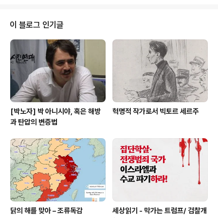
도전한다. 라스 리는 러시아어 원자료와 구체적인 상황과
맥락에 입각한 러시아 혁명과 ‘레닌주의’에 대한 혁신적 재
해석으로 주목받아 왔고, 수많은 책과 논문을 쓴 역사학자
이 블로그 인기글
이다. 그의 대표적인 저서로는 (1990), (2006) 등이 있다.
출처: https://weeklyworker.co.uk/worker/785/th
e-four-wagers-of-lenin-in-1917/ 나는 1917년에
레닌이 한 '네 가..
[박노자] 박 아니시야, 혹은 해방
혁명적 작가로서 빅토르 세르주
과 탄압의 변증법
닭의 해를 맞아 – 조류독감
세상읽기 - 막가는 트럼프/ 검찰개