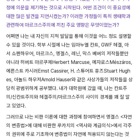
정에 의문을 제기하는 것으로 시작된다. 어떤 조건이 이 중요성에
대한 많은 발견을 지연시켰는가? 이러한 가정들이 특히 생태학과
관련하여 마르크스주의에 끼친 주요 영향은 무엇이었는가?
어쩌면 나는 내 자신의 지적 발달을 통해 이것을 어느 정도 설명할
수 있을 것이다
.
학부 시절에 나는 임마누엘 칸트
, GWF
헤겔
,
아
서 쇼펜하우어
,
마르크스
,
엥겔스
,
레닌
,
막스 베버의 저작들뿐만
아니라 허버트 마르쿠제
Herbert Marcuse,
메자로스
Mészáros,
에른스트 카시러
Ernst Cassirer, H.
스튜어트 휴즈
Stuart Hugh
es,
아놀드 하우저
Arnold Hauser
와 같은 사상가들의 저작들을 상
당히 광범위하게 공부했다
.
내가 대학원에 갔을 때
,
나는 칸트주
의
/
신칸트주의와 헤겔주의
/
마르크스주의 사이의 경계를 꽤 잘 알
고 있었다
.
그러므로 나는 비판 이론에 대한 과정에 참여하면서 엥겔스
<
자연
의 변증법
>
에 대해 비판한 루카치의
<
역사와 계급의식
>
에서 각주
의 권위에 주로 기초하여 변증법이 자연에 적용되지 않는다는 것