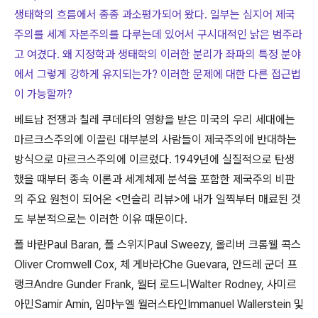
생태학의 흐름에서 종종 과소평가되어 왔다. 일부는 심지어 제국
주의를 세계 자본주의를 다루는데 있어서 구시대적인 낡은 범주라
고 여겼다. 왜 지정학과 생태학의 이러한 분리가 좌파의 특정 분야
에서 그렇게 강하게 유지되는가? 이러한 문제에 대한 다른 접근법
이 가능할까?
베트남 전쟁과 칠레 쿠데타의 영향을 받은 미국의 우리 세대에는
마르크스주의에 이끌린 대부분의 사람들이 제국주의에 반대하는
방식으로 마르크스주의에 이르렀다
. 1949
년에 실질적으로 탄생
했을 때부터 종속 이론과 세계체제 분석을 포함한 제국주의 비판
의 주요 원천이 되어온
<
먼슬리 리뷰
>
에 내가 일찍부터 매료된 것
도 부분적으로는 이러한 이유 때문이다
.
폴 바란
Paul Baran,
폴 스위지
Paul Sweezy,
올리버 크롬웰 콕스
Oliver Cromwell Cox,
체 게바라
Che Guevara,
안드레 군더 프
랭크
Andre Gunder Frank,
월터 로드니
Walter Rodney,
사미르
아민
Samir Amin,
임마누엘 월러스타인
Immanuel Wallerstein
및