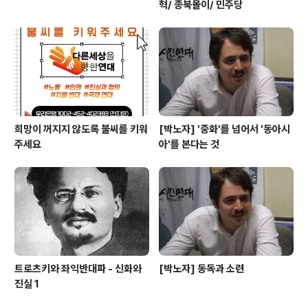
혁/ 종북몰이/ 민주당
희망이 꺼지지 않도록 불씨를 키워
[박노자] '중화'를 넘어서 '동아시
주세요
아'를 본다는 것
트로츠키와 좌익반대파 - 신화와
[박노자] 동독과 소련
진실 1