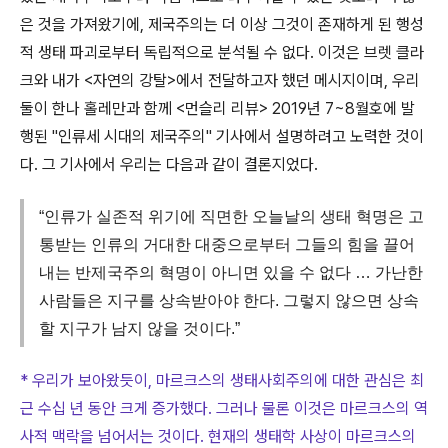
은 것을 가져왔기에
,
제국주의는 더 이상 그것이 존재하게 된 행성
적 생태 파괴로부터 독립적으로 분석될 수 없다
.
이것은 브렛 클라
크와 내가
<
자연의 강탈
>
에서 전달하고자 했던 메시지이며
,
우리
둘이 한나 홀레만과 함께
<
먼슬리 리뷰
> 2019
년
7~8
월호에 발
행된
"
인류세 시대의 제국주의
"
기사에서 설명하려고 노력한 것이
다
.
그 기사에서 우리는 다음과 같이 결론지었다
.
“인류가 실존적 위기에 직면한 오늘날의 생태 혁명은 고
통받는 인류의 거대한 대중으로부터 그들의 힘을 끌어
내는 반제국주의 혁명이 아니면 있을 수 없다 … 가난한
사람들은 지구를 상속받아야 한다. 그렇지 않으면 상속
할 지구가 남지 않을 것이다.”
* 우리가 보아왔듯이, 마르크스의 생태사회주의에 대한 관심은 최
근 수십 년 동안 크게 증가했다. 그러나 물론 이것은 마르크스의 역
사적 맥락을 넘어서는 것이다. 현재의 생태학 사상이 마르크스의