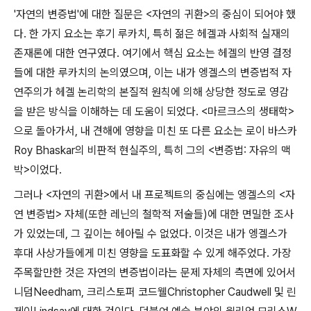
'
자연의 변증법
'
에 대한 질문은
<
자연의 귀환
>
의 중심이 되어야 했
다
.
한 가지 요소는 후기 루카치
,
특히 젊은 헤겔과 사회적 실재의
존재론에 대한 연구였다
.
여기에서 핵심 요소는 헤겔의 반영 결정
들에 대한 루카치의 논의였으며
,
이는 내가 엥겔스의 변증법적 자
연주의가 헤겔 논리학의 본질적 원칙에 의해 상당한 정도로 영감
을 받은 방식을 이해하는 데 도움이 되었다
. <
마르크스의 생태학
>
으로 돌아가서
,
내 견해에 영향을 미친 또 다른 요소는 로이 바스카
Roy Bhaskar
의 비판적 현실주의
,
특히 그의
<
변증법
:
자유의 맥
박
>
이었다
.
그러나
<
자연의 귀환
>
에서 내 프로젝트의 중심에는 엥겔스의
<
자
연 변증법
>
자체
(
또한 레닌의 철학적 저술들
)
에 대한 면밀한 조사
가 있었는데
,
그 깊이는 헤아릴 수 없었다
.
이것은 내가 엥겔스가
후대 사상가들에게 미친 영향을 도표화할 수 있게 해주었다
.
가장
주목할만한 것은 자연의 변증법이라는 문제 자체의 측면에 있어서
니덤
Needham,
크리스토퍼 코드웰
Christopher Caudwell
및 린