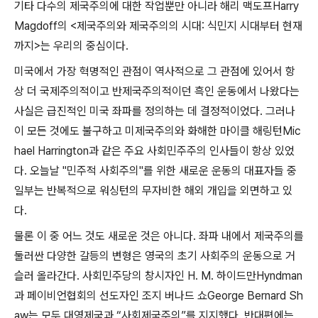
기타 다수의 제국주의에 대한 작업뿐만 아니라 해리 맥도프
Harry
Magdoff
의
<
제국주의와 제국주의의 시대
:
식민지 시대부터 현재
까지
>
는 우리의 중심이다
.
미국에서 가장 혁명적인 관점이 역사적으로 그 관점에 있어서 항
상 더 국제주의적이고 반제국주의적이던 흑인 운동에서 나왔다는
사실은 급진적인 미국 좌파를 정의하는 데 결정적이었다
.
그러나
이 모든 것에도 불구하고 미제국주의와 화해한 마이클 해링턴
Mic
hael Harrington
과 같은 주요 사회민주주의 인사들이 항상 있었
다
.
오늘날
"
민주적 사회주의
"
를 위한 새로운 운동의 대표자들 중
일부는 반복적으로 워싱턴의 무자비한 해외 개입을 외면하고 있
다
.
물론 이 중 어느 것도 새로운 것은 아니다
.
좌파 내에서 제국주의를
둘러싼 다양한 갈등의 변형은 영국의 초기 사회주의 운동으로 거
슬러 올라간다
.
사회민주당의 창시자인
H. M.
하이드만
Hyndman
과 페이비언협회의 선도자인 조지 버나드 쇼
George Bernard Sh
aw
는 모두 대영제국과
“
사회제국주의
”
를 지지했다
.
반대편에는