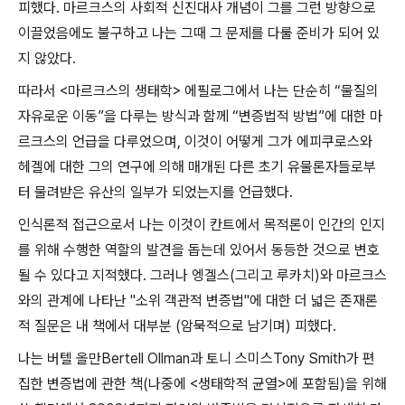
피했다
.
마르크스의 사회적 신진대사 개념이 그를 그런 방향으로
이끌었음에도 불구하고 나는 그때 그 문제를 다룰 준비가 되어 있
지 않았다
.
따라서
<
마르크스의 생태학
>
에필로그에서 나는 단순히
“
물질의
자유로운 이동
”
을 다루는 방식과 함께
“
변증법적 방법
”
에 대한 마
르크스의 언급을 다루었으며
,
이것이 어떻게 그가 에피쿠로스와
헤겔에 대한 그의 연구에 의해 매개된 다른 초기 유물론자들로부
터 물려받은 유산의 일부가 되었는지를 언급했다
.
인식론적 접근으로서 나는 이것이 칸트에서 목적론이 인간의 인지
를 위해 수행한 역할의 발견을 돕는데 있어서 동등한 것으로 변호
될 수 있다고 지적했다
.
그러나 엥겔스
(
그리고 루카치
)
와 마르크스
와의 관계에 나타난
"
소위 객관적 변증법
"
에 대한 더 넓은 존재론
적 질문은 내 책에서 대부분
(
암묵적으로 남기며
)
피했다
.
나는 버텔 올만
Bertell Ollman
과 토니 스미스
Tony Smith
가 편
집한 변증법에 관한 책
(
나중에
<
생태학적 균열
>
에 포함됨
)
을 위해