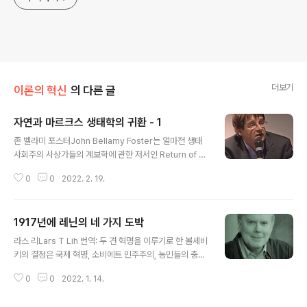
더보기
이론의 혁신
의 다른 글
자연과 마르크스 생태학의 귀환 - 1
글 내용
존 벨라미 포스터John Bellamy Foster는 얼마전 생태
사회주의 사상가들의 계보학에 관한 저서인 Return of N
ature을 출판했다. 이것을 계기로 마르크스의 사망에서부
0
0
2022. 2. 19.
터 주요 생태사회주의 사상가들이 걸어온 길, 그의 새 책과
마르크스의 생태학의 관계, 현재 마르크스주의 생태 사상
의 가장 두드러진 논쟁 등에 대해 이야기한 인터뷰이다. 존
1917년에 레닌의 네 가지 도박
벨라미 포스터는 오리건 대학교 사회학과 교수로서 미국의
글 내용
사회주의 잡지 의 편집자이다. 그는 여러 권의 정치경제학,
라스 리Lars T Lih 번역: 두 견 혁명을 이루기로 한 볼셰비
제국주의 이론과 관련한 책의 저자이며 무엇보다 마르크스
키의 결정은 국제 혁명, 소비에트 민주주의, 농민들의 충성,
주의 생태학에 관한 이론적 기여와 저술로 유명하다. 한국
사회주의를 향한 진보라는 네 가지 주요 예측 즉, "도박"에
에도 , , , , 등이 번역돼 있다. 비록 이 한국에 출판된 것은
0
0
2022. 1. 14.
바탕을 두고 있었다고 라스 T 리는 말한다. 이 글에서 라스
아니지만 기후 위기 시대에 생태사회주의에 대한 더 심도
리는 또다시 역사적 기록을 치밀하게 살펴보면서 정설에
깊은 논의와 ..