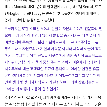
제이
Lindsay
에 대한 것이다
.
덧붙여 예술 분야의 윌리엄 모리스
W
illiam Morris
와 과학 분야의 할데인
Haldane,
베르날
Bernal,
호그
벤
Hogben
및 뢰비
Levy
는 변증법 및 유물론적 생태학에 대한 다
양하고 강력한 통찰력을 제공했다
.
* 루카치는 또한 소외된 노동의 분할이 자본의 기능적 전문화의 필
요에 따라 지식의 훈련에 있어서 분할을 증가시키는 데 어떻게 기
여했는지에 주목했다. 실천의 철학으로서, 마르크스주의는 다른
무엇보다도 자본주의가 자연과 사회뿐 아니라 과학과 예술에 확장
하거나 부과한 다양한 균열을 재구성하기 위한 총체적 프로젝트로
제안된다. 당신의 새 책의 중심 주제는 과학과 예술에서 생태학과
사회주의에 대한 평행적인 접근의 존재이다. 이러한 연결은 유물
론적 생태사회주의 사고에 어떻게 기여했는가? 그리고 우리가 직
면한 생태 및 생태사회적 위기와 관련하여 이러한 상호작용을 재
고하는 데 어떻게 도움이 될 것인가?
<
자연의 귀환
>
을 쓰면서
,
과학과 예술이라는 지식의 두 가지 극복
할 수 없는 형태가 있다는
<
미지에서 온 소식
>
에서 모리스의 진술