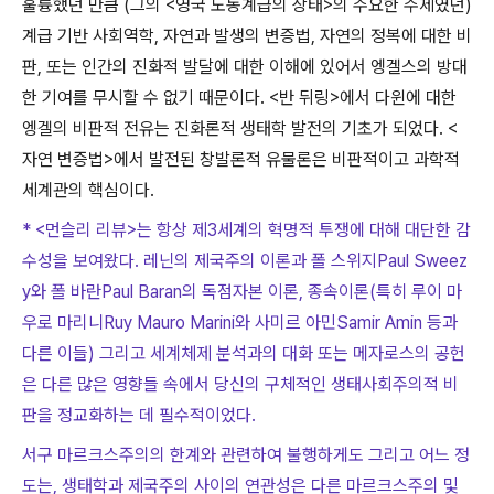
훌륭했던 만큼
(
그의
<
영국 노동계급의 상태
>
의 주요한 주제였던
)
계급 기반 사회역학
,
자연과 발생의 변증법
,
자연의 정복에 대한 비
판
,
또는 인간의 진화적 발달에 대한 이해에 있어서 엥겔스의 방대
한 기여를 무시할 수 없기 때문이다
. <
반 뒤링
>
에서 다윈에 대한
엥겔의 비판적 전유는 진화론적 생태학 발전의 기초가 되었다
. <
자연 변증법
>
에서 발전된 창발론적 유물론은 비판적이고 과학적
세계관의 핵심이다
.
* <먼슬리 리뷰>는 항상 제3세계의 혁명적 투쟁에 대해 대단한 감
수성을 보여왔다. 레닌의 제국주의 이론과 폴 스위지Paul Sweez
y와 폴 바란Paul Baran의 독점자본 이론, 종속이론(특히 루이 마
우로 마리니Ruy Mauro Marini와 사미르 아민Samir Amin 등과
다른 이들) 그리고 세계체제 분석과의 대화 또는 메자로스의 공헌
은 다른 많은 영향들 속에서 당신의 구체적인 생태사회주의적 비
판을 정교화하는 데 필수적이었다.
서구 마르크스주의의 한계와 관련하여 불행하게도 그리고 어느 정
도는, 생태학과 제국주의 사이의 연관성은 다른 마르크스주의 및