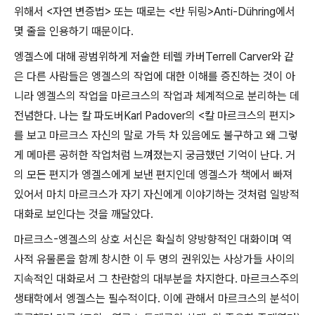
위해서
<
자연 변증법
>
또는 때로는
<
반 뒤링
>Anti-Dühring
에서
몇 줄을 인용하기 때문이다
.
엥겔스에 대해 광범위하게 저술한 테렐 카버
Terrell Carver
와 같
은 다른 사람들은 엥겔스의 작업에 대한 이해를 증진하는 것이 아
니라 엥겔스의 작업을 마르크스의 작업과 체계적으로 분리하는 데
전념한다
.
나는 칼 파도버
Karl Padover
의
<
칼 마르크스의 편지
>
를 보고 마르크스 자신의 말로 가득 차 있음에도 불구하고 왜 그렇
게 메마른 공허한 작업처럼 느껴졌는지 궁금했던 기억이 난다
.
거
의 모든 편지가 엥겔스에게 보낸 편지인데 엥겔스가 책에서 빠져
있어서 마치 마르크스가 자기 자신에게 이야기하는 것처럼 일방적
대화로 보인다는 것을 깨달았다
.
마르크스
-
엥겔스의 상호 서신은 확실히 양방향적인 대화이며 역
사적 유물론을 함께 창시한 이 두 명의 권위있는 사상가들 사이의
지속적인 대화로서 그 찬란함의 대부분을 차지한다
.
마르크스주의
생태학에서 엥겔스는 필수적이다
.
이에 관해서 마르크스의 분석이