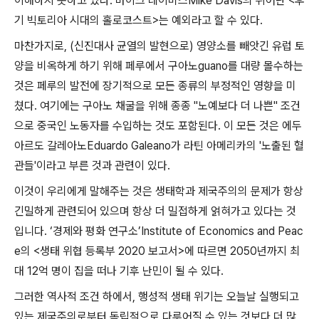
이해하지 못하고 있다
.
마이크 데이비스
Mike Davis
의 뛰어난
<
후
기 빅토리아 시대의 홀로코스트
>
는 예외라고 할 수 있다
.
마찬가지로
, (
신진대사 균열의 발현으로
)
영양소를 빼앗긴 유럽 토
양을 비옥하게 하기 위해 페루에서 구아노
guano
를 대량 몰수하는
것은 페루의 발전에 장기적으로 모든 종류의 부정적인 영향을 미
쳤다
.
여기에는 구아노 채굴을 위해 종종
"
노예보다 더 나쁜
"
조건
으로 중국인 노동자를 수입하는 것도 포함된다
.
이 모든 것은 에두
아르도 갈레아노
Eduardo Galeano
가 라틴 아메리카의
'
노출된 혈
관들
'
이라고 부른 것과 관련이 있다
.
이것이 우리에게 말해주는 것은 생태학과 제국주의의 문제가 항상
긴밀하게 관련되어 있으며 항상 더 밀접하게 얽혀가고 있다는 것
입니다
. ‘
경제와 평화 연구소
’Institute of Economics and Peac
e
의
<
생태 위협 등록부
2020
보고서
>
에 따르면
2050
년까지 최
대
12
억 명이 집을 떠나 기후 난민이 될 수 있다
.
그러한 역사적 조건 하에서
,
행성적 생태 위기는 오늘날 실행되고
있는 제국주의로부터 독립적으로 다루어질 수 있는 것보다 더 많