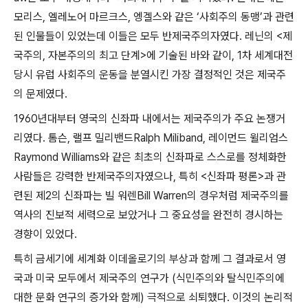
모리스
,
엘레노어 마르크스
,
엥겔스와 같은
‘
사회주의 동맹
’
과 관련
된 인물들이 있었는데 이들은 모두 반제국주의자였다
.
레닌의
<
제
국주의
,
자본주의의 최고 단계
>
에 기술된 바와 같이
, 1
차 세계대전
당시 유럽 사회주의 운동을 분열시킨 가장 결정적인 것은 제국주
의 문제였다
.
1960
년대부터 영국의 신좌파 내에서는 제국주의가 주요 논쟁거
리였다
.
톰슨
,
랠프 밀리밴드
Ralph Miliband,
레이먼드 윌리엄스
Raymond Williams
와 같은 최초의 신좌파로 스스로를 정체화한
사람들은 강력한 반제국주의자였으나
,
특히
<
신좌파 평론
>
과 관
련된 제
2
의 신좌파는 빌 워렌
Bill Warren
의 경우처럼 제국주의를
역사의 진보적 세력으로 보았거나 그 중요성을 완전히 경시하는
경향이 있었다
.
특히 금세기에 세계화 이데올로기의 부상과 함께 그 결과로서 영
국과 미국 모두에서 제국주의 연구가
(
식민주의와 탈식민주의에
대한 문화 연구의 증가와 함께
)
극적으로 쇠퇴했다
.
이것의 논리적