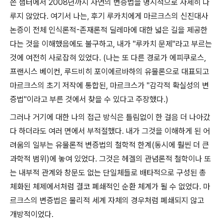
쓴 챕터에서
2008
년까지 자연의 변증법을 명시적으로 자세히 다
루지 않았다
.
여기서 나는
,
후기 루카치에게 마르크스의 신진대사
논증이 전체 인식론적
-
존재론적 딜레마에 대한 넓은 길을 제공한
다는 것을 이해했음에도 불구하고
,
내가
"
루카치 문제
"
라고 부르는
것에 여전히 사로잡혀 있었다
. (
나는 또 다른 경로가 에피쿠로스
,
프랜시스 베이컨
,
루드비히 포이에르바하의 유물론으로 대표되고
마르크스의 초기 저작에 통합된
,
마르크스가
"
감각적 확실성의 변
증법
"
이라고 부른 것에서 찾을 수 있다고 주장했다
.)
그러나 거기에 대한 나의 접근 방식은 틀림없이 한 걸음 더 나아갔
다 하더라도 여러 면에서 부적절했다
.
내가 그것을 이해하게 된 어
려움의 일부는 유물론적 변증법의 철학적 한계
(
동시에 훨씬 더 큰
과학적 범위
)
에 놓여 있었다
.
그것은 헤겔의 관념론적 철학이나 또
는 내부적 관계와 창문도 없는 단일체들로 배타적으로 구성된 총
체화된 체제에서처럼 결코 폐쇄적인 순환 체계가 될 수 없었다
.
마
르크스의 변증법은 물리적 세계 자체의 경우처럼 폐쇄되지 않고
개방적이었다
.