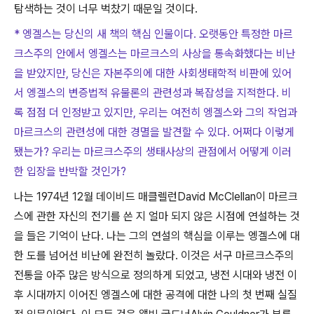
탐색하는 것이 너무 벅찼기 때문일 것이다
.
* 엥겔스는 당신의 새 책의 핵심 인물이다. 오랫동안 특정한 마르
크스주의 안에서 엥겔스는 마르크스의 사상을 통속화했다는 비난
을 받았지만, 당신은 자본주의에 대한 사회생태학적 비판에 있어
서 엥겔스의 변증법적 유물론의 관련성과 복잡성을 지적한다. 비
록 점점 더 인정받고 있지만, 우리는 여전히 엥겔스와 그의 작업과
마르크스의 관련성에 대한 경멸을 발견할 수 있다. 어쩌다 이렇게
됐는가? 우리는 마르크스주의 생태사상의 관점에서 어떻게 이러
한 입장을 반박할 것인가?
나는
1974
년
12
월 데이비드 매클렐런
David McClellan
이 마르크
스에 관한 자신의 전기를 쓴 지 얼마 되지 않은 시점에 연설하는 것
을 들은 기억이 난다
.
나는 그의 연설의 핵심을 이루는 엥겔스에 대
한 도를 넘어선 비난에 완전히 놀랐다
.
이것은 서구 마르크스주의
전통을 아주 많은 방식으로 정의하게 되었고
,
냉전 시대와 냉전 이
후 시대까지 이어진 엥겔스에 대한 공격에 대한 나의 첫 번째 실질