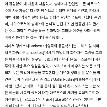
이 끊임없이 내 마음에 떠올랐다
.
생태학과 관련된 모든 마르크스
주의 사상가들은 다양한 방식으로 이러한 경계를 넘었고
,
따라서
어떤 계보
-
역사적 설명에서도 병행적 발전을 검토해야 했다
.
분명
히
,
과학으로서의 생태학의 분석적 발전과 자연 변증법과의 관계
는 주로 과학적 흐름을 통해 진화했다
.
그러나 이것을 사회주의적
미학과 분리하는 것은 거의 불가능했다
.
따라서 랭케스터
Lankester[
영국의 동물학자
]
는 모리스 및 라파
엘 전파
Pre-Raphaelites[14
세기 이탈리아 화가처럼 그림을 그리
는 미술작가들
]
와 친구였다
.
호그벤
[
과학자
]
은 모리스로부터 사회
주의에 대한 주요 영감을 얻었다
.
모리스에게서 우리는 모든 소외
되지 않은 작업이 예술을 포함한다는 개념에 뿌리를 둔 분석을 발
견한다
.
이 개념은 그가 존 러스킨
John Ruskin[
예술평론가
]
에게
서 끌어냈지만 마르크스를 통해 깊이를 더했다
.
모리스는 또한 모
든 예술의 사회적 성격에 대한 마르크스의 개념을 독립적으로 재
생산했다
. [
마르크스주의 저술가
]
코드웰은 전반적인 생태학 비판
의 미학적 측면과 과학적 측면 모두를 훌륭하게 포착했다
.