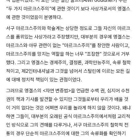
적 입문이었다
.
이 모든 것은 앨빈 굴드너
Alvin Gouldner
가 부른
“
두 가지 마르크스주의
”
에 관한 것이기 보다 사상가로서의 엥겔스
에 관한 것이었음이 분명하다
.
서구 마르크스주의와 학술계는 상당한 정도로 그들 자신의 마르크
스를 품위있는 사상가라고 주장했지만
,
대부분의 경우에 엥겔스는
마르크스와 아무 관련이 없는
"
마르크스주의
"
를 창안한 사람이고
,
마르크스주의를 망치는 역할을 하는 너무
"
조잡한
"
것으로서 거부
했다
.
그리고 엥겔스는 경제주의
,
결정론
,
과학만능주의
,
속류 철학
적이고
,
제
2
인터내셔널과 그것을 넘어서 스탈린에 이르는 모든 길
에 대해 정치적 책임이 있는 관점이었다
.
그러므로 엥겔스의
<
자연 변증법
>
을 언급한 수백 권
,
심지어 수천
권의 책과 기사를 발견할 수 있지만 그것들로부터 우리가 배울 것
이 거의 없다는 것은 어쩌면 우리를 놀라게 하지 않을 것이다
.
왜냐
하면 그들이
,
대부분의 오래된 공식 마르크스주의에서처럼 교리적
인 방식으로 그의 견해를 다루거나
,
서구 마르크스주의 철학적 전
통의 경우 단순히 마르크스주의에 대한 그의 속류화를 확인하기