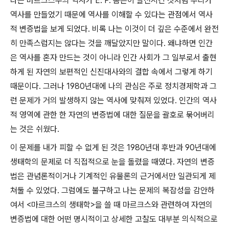
나는 마르크스주의 역사가
E. P.
톰슨이 발전시킨 것처럼 우리가
역사를 만들었기 때문에 역사를 이해할 수 있다는 관점에서 역사
적 변증법을 보게 되었다
.
비록 나는 이것이 더 깊은 수준에서 완전
히 만족스럽지는 않다는 것을 깨달았지만 말이다
.
왜냐하면 인간
은 역사를 혼자 만드는 것이 아니라 인간 사회가 그 일부로서 출현
하게 된 자연의 보편적인 신진대사와의 결합 속에서 그렇게 하기
때문이다
.
그러나
1980
년대에 나의 관심은 주로 정치경제학과 그
런 문제가 거의 발생하지 않는 역사에 맞춰져 있었다
.
인간의 역사
적 영역에 관한 한 자연의 변증법에 대한 질문을 괄호로 묶어버리
는 것은 쉬웠다
.
이 문제를 내가 피할 수 없게 된 것은
1980
년대 후반과
90
년대에
생태학의 문제로 더 직접적으로 눈을 돌렸을 때였다
.
자연의 변증
법은 관념론적이거나 기계적인 유물론의 근거에서만 일관되게 제
쳐둘 수 있었다
.
그럼에도 불구하고 나는 문제의 복잡성을 감안하
여서
<
마르크스의 생태학
>
을 쓸 때 마르크스와 관련하여 자연의
변증법에 대한 어떤 명시적이고 상세한 고찰도 대부분 의식적으로