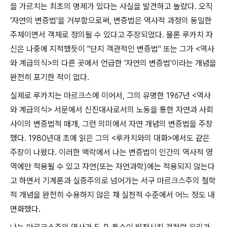
을 가르치는 최초의 명제가 있다는 사실을 발견하고 놀랐다
.
오직
'
자연의 변증법
'
을 거부함으로써
,
변증법은 역사적 과정의 동일한
주체이면서 객체로 정의될 수 있다고 주장되었다
.
물론 루카치 자
신은 나중에 지적했듯이
"
단지 객관적인 변증법
"
또는 그가
<
역사
와 계급의식
>
의 다른 곳에서 언급한
'
자연의 변증법
'
이라는 개념을
완전히 포기한 적이 없다
.
실제로 루카치는 마르크스에 이어서
,
그의 유명한
1967
년
<
역사
와 계급의식
>
서문에서 신진대사로서의 노동을 통한 자연과 사회
사이의 변증법적 매개
,
그런 의미에서 자연 개념의 변증법을 주장
했다
. 1980
년대 초에 읽은 그의
<
루카치와의 대화
>
에서도 같은
주장이 나왔다
.
이러한 맥락에서 나는 변증법이 인간의 역사적 영
역에만 적용될 수 있고 자연
(
또는 자연과학
)
에는 적용되지 않는다
고 하면서 기계론과 실증주의로 넘어가는 서구 마르크스주의 철학
적 개념을 완전히 수용하지 않은 채 실천적 수준에서 어느 정도 내
면화했다
.