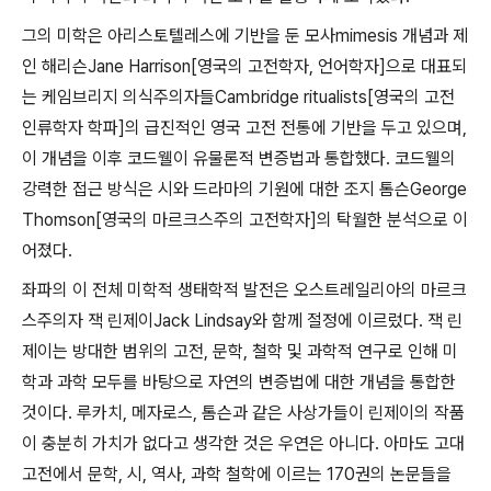
그의 미학은 아리스토텔레스에 기반을 둔 모사
mimesis
개념과 제
인 해리슨
Jane Harrison[
영국의 고전학자
,
언어학자
]
으로 대표되
는 케임브리지 의식주의자들
Cambridge ritualists[
영국의 고전
인류학자 학파
]
의 급진적인 영국 고전 전통에 기반을 두고 있으며
,
이 개념을 이후 코드웰이 유물론적 변증법과 통합했다
.
코드웰의
강력한 접근 방식은 시와 드라마의 기원에 대한 조지 톰슨
George
Thomson[
영국의 마르크스주의 고전학자
]
의 탁월한 분석으로 이
어졌다
.
좌파의 이 전체 미학적 생태학적 발전은 오스트레일리아의 마르크
스주의자 잭 린제이
Jack Lindsay
와 함께 절정에 이르렀다
.
잭 린
제이는 방대한 범위의 고전
,
문학
,
철학 및 과학적 연구로 인해 미
학과 과학 모두를 바탕으로 자연의 변증법에 대한 개념을 통합한
것이다
.
루카치
,
메자로스
,
톰슨과 같은 사상가들이 린제이의 작품
이 충분히 가치가 없다고 생각한 것은 우연은 아니다
.
아마도 고대
고전에서 문학
,
시
,
역사
,
과학 철학에 이르는
170
권의 논문들을