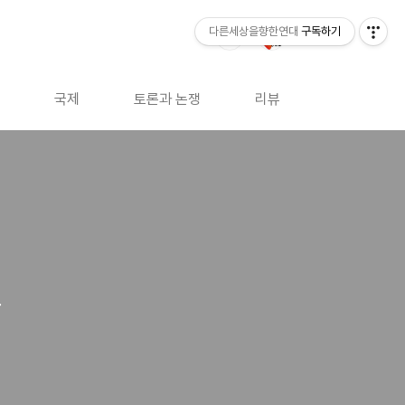
다른세상을향한연대
구독하기
국제
토론과 논쟁
리뷰
유