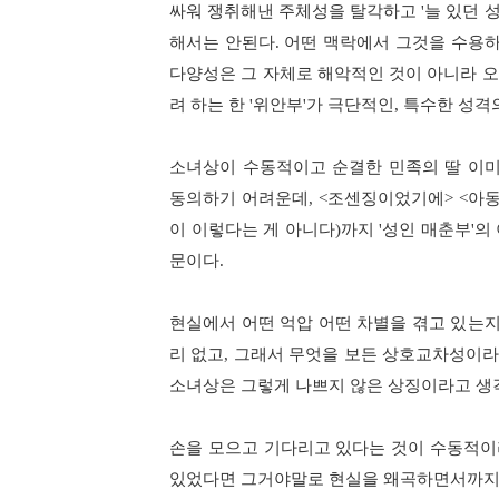
싸워 쟁취해낸 주체성을 탈각하고
'
늘 있던 
해서는 안된다
.
어떤 맥락에서 그것을 수용하
다양성은 그 자체로 해악적인 것이 아니라 
려 하는 한
'
위안부
'
가 극단적인
,
특수한 성격
소녀상이 수동적이고 순결한 민족의 딸 이
동의하기 어려운데
, <
조센징이었기에
> <
아
이 이렇다는 게 아니다
)
까지
'
성인 매춘부
'
의
문이다
.
현실에서 어떤 억압 어떤 차별을 겪고 있는
리 없고
,
그래서 무엇을 보든 상호교차성이라
소녀상은 그렇게 나쁘지 않은 상징이라고 
손을 모으고 기다리고 있다는 것이 수동적이
있었다면 그거야말로 현실을 왜곡하면서까