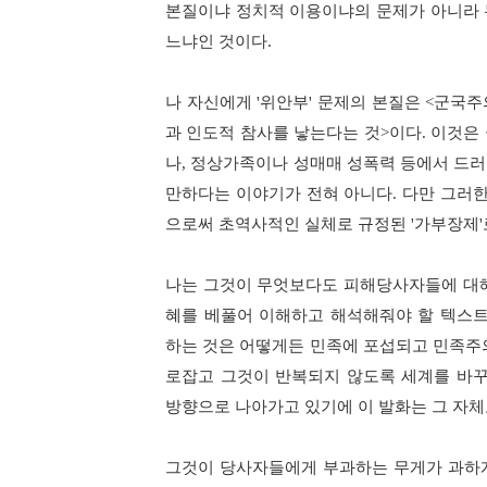
본질이냐 정치적 이용이냐의 문제가 아니라
느냐인 것이다
.
나 자신에게
'
위안부
'
문제의 본질은
<
군국주
과 인도적 참사를 낳는다는 것
>
이다
.
이것은 
나
,
정상가족이나 성매매 성폭력 등에서 드러
만하다는 이야기가 전혀 아니다
.
다만 그러한
으로써 초역사적인 실체로 규정된
'
가부장제
'
나는 그것이 무엇보다도 피해당사자들에 대
혜를 베풀어 이해하고 해석해줘야 할 텍스
하는 것은 어떻게든 민족에 포섭되고 민족주
로잡고 그것이 반복되지 않도록 세계를 바
방향으로 나아가고 있기에 이 발화는 그 자체
그것이 당사자들에게 부과하는 무게가 과하