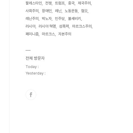
팔레스타인
전쟁
트럼프
중국
제국주의
사회주의
장애인
레닌
노동운동
혐오
레닌주의
박노자
민주당
볼셰비키
러시아
러시아 혁명
성폭력
마르크스주의
페미니즘
마르크스
자본주의
전체 방문자
Today :
Yesterday :