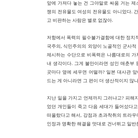
앞에 가져다 놓는 건 그야말로 싸움 거는 제
쟁의 전유물도 여성의 전유물도 아니었다
.
간
고 비판하는 사람은 별로 없잖아
.
저항에서 폭력의 필수불가결함에 대한 정치적
국주의
,
식민주의의 외양이 노골적인 군사적 
제시하는 수단으로 비폭력은 나름대로의 가
내 생각이다
.
그게 불만이라면 성인 매춘부 
곳마다 옆에 세우면 어떨까
?
일본 대사관 앞
드는 게 아니라면 그 편이 더 생산적이지 않
지난 일을 가지고 언제까지 그러냐고
?
피해자
었던 개인들이 죽고 다음 세대가 들어섰다고
떠올랐다고 해서
,
강점과 초과착취의 트라우마
인정과 명확한 해결을 멋대로 건너뛰고 일반