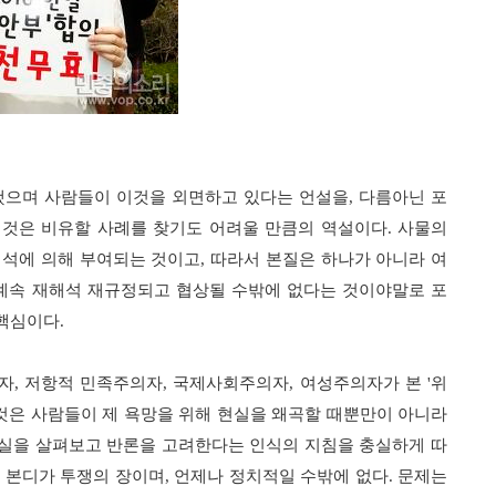
했으며 사람들이 이것을 외면하고 있다는 언설을
,
다름아닌 포
 것은 비유할 사례를 찾기도 어려울 만큼의 역설이다
.
사물의
해석에 의해 부여되는 것이고
,
따라서 본질은 하나가 아니라 여
계속 재해석 재규정되고 협상될 수밖에 없다는 것이야말로 포
 핵심이다
.
자
,
저항적 민족주의자
,
국제사회주의자
,
여성주의자가 본
'
위
것은 사람들이 제 욕망을 위해 현실을 왜곡할 때뿐만이 아니라
실을 살펴보고 반론을 고려한다는 인식의 지침을 충실하게 따
 본디가 투쟁의 장이며
,
언제나 정치적일 수밖에 없다
.
문제는