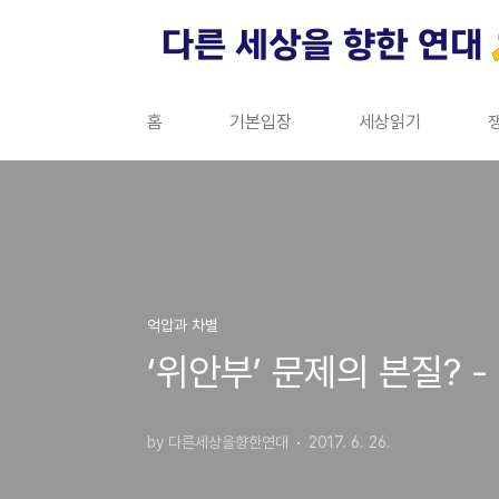
본문 바로가기
홈
기본입장
세상읽기
억압과 차별
‘위안부’ 문제의 본질? 
by 다른세상을향한연대
2017. 6. 26.