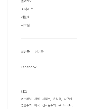
돌아보기
소식과 보고
세월호
자료실
최근글
인기글
Facebook
태그
이스라엘
차별
세월호
윤석열
박근혜
인종주의
미국
신자유주의
우크라이나