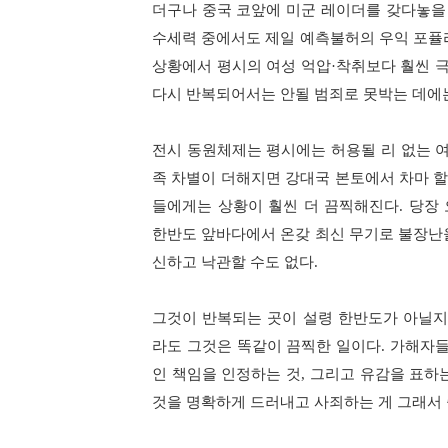
더구나 중국 코앞에 미군 레이더를 갖다놓을
수세력 중에서도 제일 예측불허의 우익 포퓰
상황에서 평시의 여성 억압
·
착취보다 훨씬 
다시 반복되어서는 안될 범죄로 못박는 데에
전시 동원체제는 평시에는 허용될 리 없는 
족 차별이 더해지면 강대국 본토에서 차마 할
들에게는 상황이 훨씬 더 끔찍해진다
.
당장 
한반도 앞바다에서 온갖 최신 무기로 불장난
신하고 낙관할 수도 없다
.
그것이 반복되는 곳이 설령 한반도가 아닐
라도 그것은 똑같이 끔찍한 일이다
.
가해자들
인 책임을 인정하는 것
,
그리고 유감을 표하
것을 명확하게 드러내고 사죄하는 게 그래서