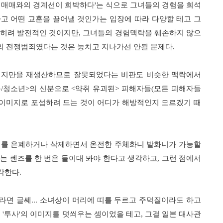
성매매와의 경계선이 희박하다
'
는 식으로 그녀들의 경험을 희석
고 어떤 교훈을 끌어낼 것인가는 입장에 따라 다양할 테고 그
오히려 발전적인 것이지만
,
그녀들의 경험맥락을 훼손하지 않으
의 전쟁범죄였다는 것은 눙치고 지나가선 안될 문제다
.
미지만을 재생산하므로 잘못되었다는 비판도 비슷한 맥락에서
동
/
청소년
>
의 신분으로
<
약취 유괴된
>
피해자들
(
모든 피해자들
 이미지로 포섭하려 드는 것이 어디가 해방적인지 모르겠기 때
지를 은폐하거나 삭제하면서 온전한 주체화니 발화니가 가능할
는 렌즈를 한 번은 들이대 봐야 한다고 생각하고
,
그런 점에서
생각한다
.
라면 글쎄
...
소녀상이 머리에 띠를 두르고 주먹질이라도 하고
지
'
투사
'
의 이미지를 덧씌우는 셈이었을 테고
,
그걸 일본 대사관