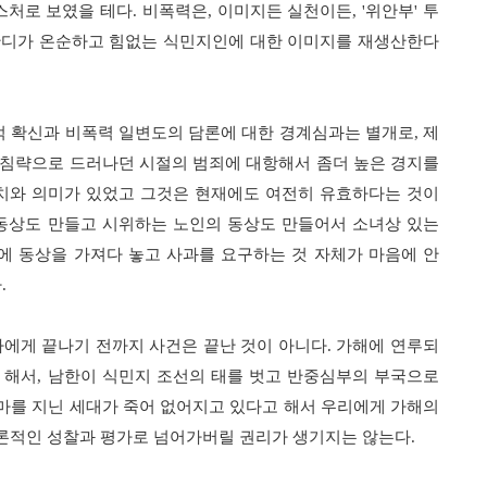
스처로 보였을 테다
.
비폭력은
,
이미지든 실천이든
, '
위안부
'
투
디가 온순하고 힘없는 식민지인에 대한 이미지를 재생산한다
 확신과 비폭력 일변도의 담론에 대한 경계심과는 별개로
,
제
침략으로 드러나던 시절의 범죄에 대항해서 좀더 높은 경지를
치와 의미가 있었고 그것은 현재에도 여전히 유효하다는 것이
동상도 만들고 시위하는 노인의 동상도 만들어서 소녀상 있는
에 동상을 가져다 놓고 사과를 요구하는 것 자체가 마음에 안
나
.
에게 끝나기 전까지 사건은 끝난 것이 아니다
.
가해에 연루되
 해서
,
남한이 식민지 조선의 태를 벗고 반중심부의 부국으로
를 지닌 세대가 죽어 없어지고 있다고 해서 우리에게 가해의
론적인 성찰과 평가로 넘어가버릴 권리가 생기지는 않는다
.