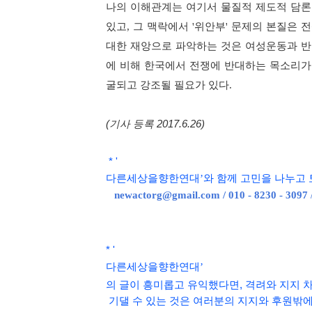
나의 이해관계는 여기서 물질적 제도적 담론
있고
,
그 맥락에서
'
위안부
'
문제의 본질은 전
대한 재앙으로 파악하는 것은 여성운동과 반
에 비해 한국에서 전쟁에 반대하는 목소리가
굴되고 강조될 필요가 있다
.
(기사 등록 2017.6.26)
*
'
다른세상을향한연대
’와 함
께 고민을 나누고
newactorg@gmail.com / 010 - 8230 - 3097
*
'
다른세상을향한연대
’
의 글이 흥미롭고
유익했다면, 격려와 지지 
기댈 수 있는 것은 여러분의 지지와 후원밖에