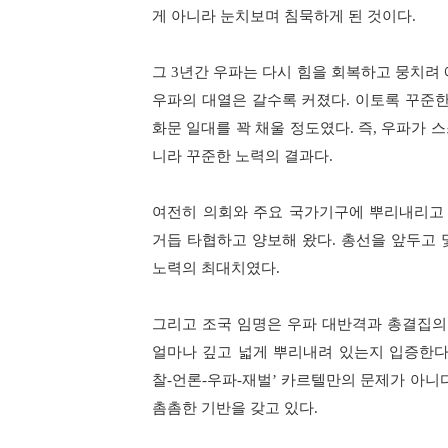
게 아니라 눈치보며 침묵하게 된 것이다
.
그
3
년간 우파는 다시 힘을 회복하고 뭉치려 
우파의 대열은 갈수록 커졌다
.
이토록 꾸준한
화문 일대를 꽉 채울 정도였다
.
즉
,
우파가 
니라 꾸준한 노력의 결과다
.
여전히 의회와 주요 국가기구에 뿌리내리고
거듭 타협하고 양보해 왔다
.
총선을 앞두고 
노력의 최대치였다
.
그리고 조국 임명은 우파 대반격과 총결집의
얼마나 깊고 넓게 뿌리내려 있는지 입증한
찰
-
언론
-
우파
-
재벌
’
카르텔만의 문제가 아니
촘촘한 기반을 갖고 있다
.