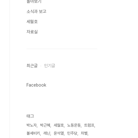
돌아보기
소식과 보고
세월호
자료실
최근글
인기글
Facebook
태그
박노자
박근혜
세월호
노동운동
트럼프
볼셰비키
레닌
윤석열
민주당
차별