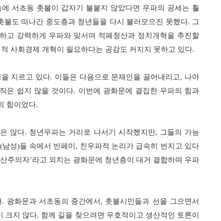
속에 서초동 촛불이 갑자기 불붙지 않았다면 우파의 공세는 훨
촛불도 떠나간 중도층과 청년들을 다시 불러모으진 못했다
.
그
저하고 강력하게 우파와 맞서며 적폐청산과 정치개혁을 추진할
진적 사회경제 개혁이 필요하다는 공감도 커지지 못하고 있다
.
성을 지르고 있다
.
이들은 다음으로 문재인을 끌어내리고
,
나아
직은 쉽지 않을 것이다
.
이번에 광화문에 결집한 우파의 힘과
의 힘이었다
.
은 않다
.
청년우파는 거리로 나서기 시작했지만
,
그들의 가능
(
남성
)
들 속에서 반페미
,
친우파적 논리가 급속히 번지고 있다
산주의자
’
라고 외치는 광화문에 청년층이 대거 결합하며 우파
다
.
광화문과 서초동의 중간에서
,
촛불시민들과 선을 그으면서
이 크지 않다
.
함께 길을 찾으려면 우호적이고 생산적인 토론이