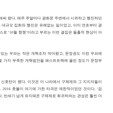
애써 왔다
.
매주 주말마다 광화문 주변에서 시위하고 행진하던
 대규모 집회와 행진은 유례없는 일이었고
,
이미 연초부터 광
스스로
‘10
월 항쟁
’
이라고 부르는 이번 결집은 돌출적 현상이 아
 있는 우파는 작은 개혁조차 막아왔고
,
문정권도 이런 우파에
몇 가지 부족한 개혁법안을 패스트트랙에 올린 정도가 문정부
 신호탄이 됐다
.
이것은 이 나라에서 구체제와 그 지지자들이
다
. 2016
촛불이 여기에 가한 타격은 제한적이었던 것이다
. ‘
검
다
.
반세기 넘게 유지돼온 구체제로 회귀하려는 관성은 훨씬 더