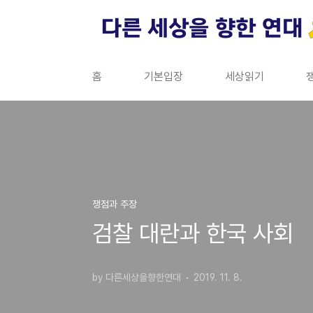
본문 바로가기
홈
기본입장
세상읽기
쟁점과 주장
검찰 대란과 한국 사회
by 다른세상을향한연대
2019. 11. 8.