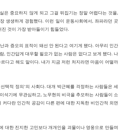
실은 중요하지 않게 되고 그걸 뒤집기는 정말 어렵다는 것을
,
가장 생생하게 경험했다
.
이런 일이 운동사회에서
,
좌파라던 곳
어진 것이 가장 받아들이기 힘들었다
.
난과 증오의 표적이 돼선 안 된다고 여기게 됐다
.
아무리 인간
사람
,
인간답게 대우할 필요가 없는 사람은 없다고 보게 됐다
.
나
다르다고 해도 말이다
.
내가 지금 저런 처지라면 마음이 어떨까
‘
선택적 정의
’
의 사회다
.
대개 박근혜를 걱정하는 사람들은 세
 이석기에 무관심하고
,
노무현의 비극을 추모하는 사람들이 소
해 커다란 인간적 공감이 다른 편에 대한 지독한 비인간적 외면
에 대한 진지한 고민보다 개개인을 괴물이나 영웅으로 만들며