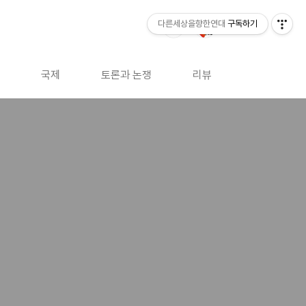
다른세상을향한연대
구독하기
국제
토론과 논쟁
리뷰