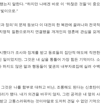
 됐는지 말한다
. “
하지만 나에겐 바로 이
‘
하찮은 것들
’
이 중요
 빛이므로
.”
과 정의
’
의 문제 등보다 이 대전의 한 복판에 끌려나와 전국적
치명적 질환으로까지 연결됐을 개개인의 영혼에 관심을 갖게
시했다가 조사와 징계를 받고 동료들의 집단적 매도에 직면한
진 일이었지만
,
그것은 내 삶을 통틀어 가장 힘든 기억이다
.
소
가 하지도 않은 말과 행동들이 몇권의 내부자료집에 실려 수백
 그것은 나를 함부로 대하고 비난
,
조롱해도 된다는 신호탄이
거리가 됐다
.
내가 의견을 바꾸지 않자
,
그런 공격은 내 옆의 사
받고 고통스러워하는 것이야말로 도저히 견딜 수 없던 기억으