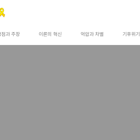
쟁점과 주장
이론의 혁신
억압과 차별
기후위기