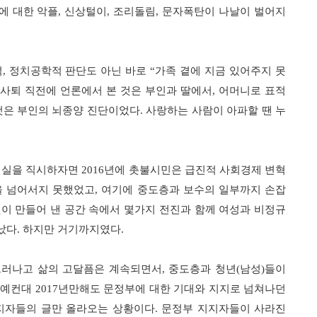
에 대한 악플
,
신상털이
,
조리돌림
,
문자폭탄이 나날이 벌어지
적
,
정치공학적 판단도 아닌 바로
“
가족 곁에 지금 있어주지 못
사퇴 직전에 언론에서 본 것은 부인과 딸에서
,
어머니로 표적
것은 부인의 뇌종양 진단이었다
.
사랑하는 사람이 아파할 땐 누
현실을 직시하자면
2016
년에 촛불시민은 급진적 사회경제 변혁
 넘어서지 못했었고
,
여기에 중도층과 보수의 일부까지 손잡
이 만들어 낸 공간 속에서 몇가지 전진과 함께 여성과 비정규
났다
.
하지만 거기까지였다
.
드러나고 삶의 고달픔은 계속되면서
,
중도층과 청년
(
남성
)
들이
.
예컨대
2017
년만해도 문정부에 대한 기대와 지지로 넘쳐나던
지자들의 글만 올라오는 상황이다
.
문정부 지지자들이 사라진