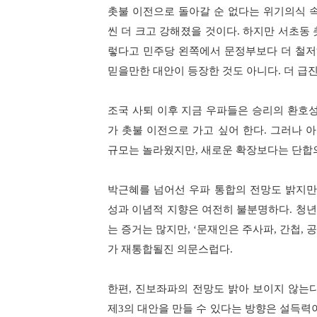
촛불 이전으로 돌아갈 순 없다는 위기의식 
씬 더 크고 강해졌을 것이다
.
하지만 서초동 
렇다고 민주당 왼쪽에서 문정부보다 더 철
믿을만한 대안이 등장한 것도 아니다
.
더 급
조국 사퇴 이후 지금 우파들은 승리의 환호
가 촛불 이전으로 가고 싶어 한다
.
그러나 아
규모는 놀라웠지만
,
새로운 확장보다는 단합
박근혜를 넘어선 우파 통합의 전망도 밝지만
성과 이념적 지향은 여전히 불분명하다
.
청년
는 증거는 많지만
, ‘
문재인은 주사파
,
간첩
,
공
가 재통합될진 의문스럽다
.
한편
,
진보좌파의 전망도 밝아 보이지 않는
제
3
의 대안을 만들 수 있다는 방향은 설득력