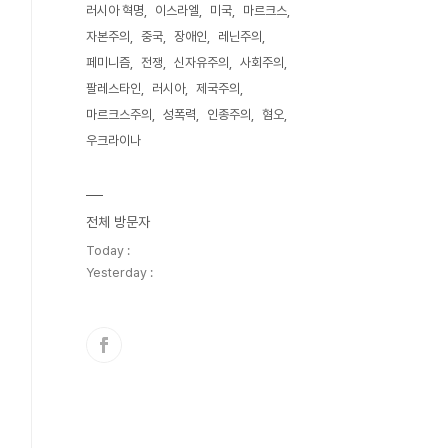
러시아 혁명
이스라엘
미국
마르크스
자본주의
중국
장애인
레닌주의
페미니즘
전쟁
신자유주의
사회주의
팔레스타인
러시아
제국주의
마르크스주의
성폭력
인종주의
혐오
우크라이나
전체 방문자
Today :
Yesterday :