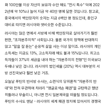
화
100
만불 이상 자산의 보유자 수만 해도
"
전시 특수
"
덕에
202
2
년에 약
10%
나 늘어 지금 약
40
만 명에 달한 것입니다
.
참고로
,
중국에서의 백만장자의 숫자는 지금
6
백만 명 정도인데
,
총인구
대비로 따지면 러시아와 엿비슷한 수준입니다
.
러시아는 많은 면에서 서방에 비해 백만장자로 살아가기가 훨씬
편한
, "
초자본주의적
"
사회입니다
.
물론 국가의 정책에 반대하지
않고
"
말을 잘 듣는
"
순응적 삶을 사는 이상 말이죠
.
러시아의 개인
소득세는 지금도
13%,
고소득자래 해도 불과
15%
입니다
.
최고소
득자들이
37%
의 세금을 내야 하는
"
자본주의의 전형
"
인 미국보다
두배나 낮은 겁니다
.
러시아의 법인세율
(20%)
역시 대부분의 서
방 선진국보다 훨씬 낮은 거죠
.
오늘날 푸틴의 반서방 수사는
,
소련식의 당위론적
"
자본주의 반
대
"
와 전혀 무관하며 차라리
"
앵글로색손 패권
"
을 규탄하곤 했던
히틀러나 무솔리니
,
아니면 전시 일본제국을 떠올릴 정도입니다
.
푸틴의 수사도 맨날
-
러시아의 세계 패권 정치에 있어서의 경쟁국