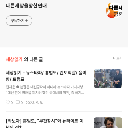
다른세상을향한연대
구독하기
더보기
세상읽기
의 다른 글
세상읽기 - 뉴스타파/ 홍범도/ 간토학살/ 윤미
향/ 트럼프
글 내용
전지윤 ● 본질은 대선공작이 아니라 뉴스타파 마녀사냥
“대선 판에 영향을 끼치려 했던 중대범죄 행위, 즉 국기문
란 행위”(이동관), “없애버려야 한다. 패가망신시켜야 한
0
0
2023. 9. 8.
다.”(장제원) 검찰과 족벌언론과 기득권 우파의 3각 공조가
엄청난 속도와 활력으로 폭발하고 있다. 다시 한번 이 나라
기득권 카르텔의 기획력, 정보력, 순발력에 놀라지 않을 수
[박노자] 홍범도, "부관참시"와 뉴라이트 이
없다. 어쩜 이렇게 기막힌 타이밍과 프레임을 집어내는지
혀를 내두르겠다. ‘신학림 전 언론노조 위원장이 돈을 받고
념의 정치