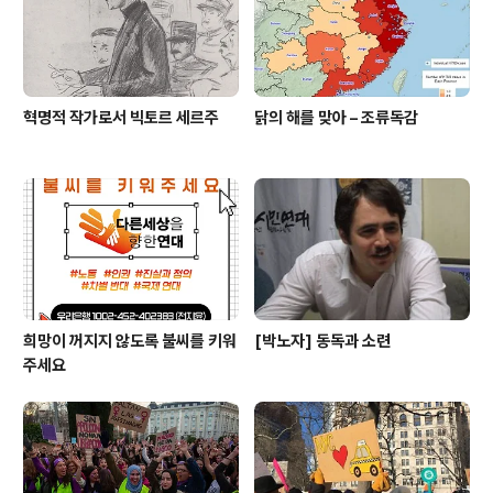
혁명적 작가로서 빅토르 세르주
닭의 해를 맞아 – 조류독감
희망이 꺼지지 않도록 불씨를 키워
[박노자] 동독과 소련
주세요