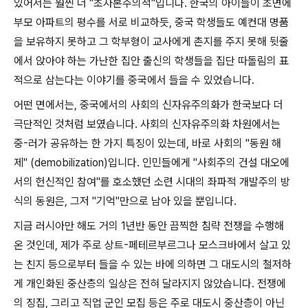
있어서는 훨씬 더
"
초자본주의적
"
입니다
.
한국의 아이들이 초면에
부모 아파트의 평수를 서로 비교하듯
,
중국 학생들도 예컨대 명품
을 보유하지 못하고 그 학부형이 교사에게 촌지를 주지 못해 뒷줄
에서 앉아야 하는 가난한 집안 출신의 학생들을 집단 따돌림의 표
적으로 삼는다는 이야기를 중국에서 들을 수 있었습니다
.
어떤 면에서는
,
중국에서의 사회의 신자유주의화가 한국보다 더
극단적인 것처럼 보였습니다
.
사회의 신자유주의화 차원에서는
중
-
러가 공유하는 한 가지 특징이 있는데
,
바로 사회의
"
동원 해
제
" (demobilization)
입니다
.
인민들에게
"
사회주의 건설 대오에
서의 헌신적인 참여
"
를 호소했던 소련 시대의 좌파적 개발주의 방
식의 동원은
,
그저
"
기억
"
만으로 남아 있을 뿐입니다
.
지금 러시아만 해도 거의
1
년반 동안 끔찍한 침략 전쟁을 수행해
온 것인데
,
제가 주로 상트
-
페테르부르그나 모스크바에서 살고 있
는 친지 등으로부터 들을 수 있는 바에 의하면 그 대도시의 철저하
게 개인화된 중산층의 일상은 전혀 달라지지 않았습니다
.
전쟁에
의 징집
,
그리고 직업 군인 모집 등은 주로 대도시 중산층이 아닌