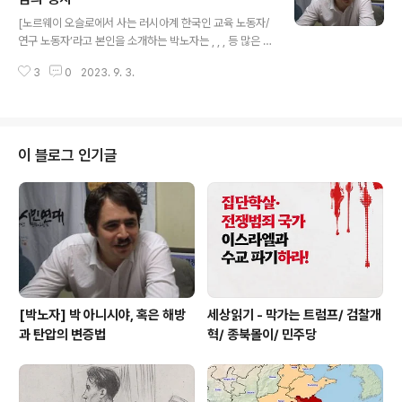
글 내용
김만배와 허위 인터뷰를 하고, 이 가짜뉴스를 가 대선 3일
[노르웨이 오슬로에서 사는 러시아계 한국인 교육 노동자/
전에 터트렸고, 좌파 언론들이 그것을 받아썼고, 민주당이
연구 노동자’라고 본인을 소개하는 박노자는 , , , 등 많은 책
윤석열 공격에 이용했다. 이 모든 것은 철저히 기획된 대선
을 썼다. 박노자 본인의 블로그에 실렸던 글(bit.ly/3jpYw
정치공작’이라는 게 저들의 주장과 프레임이다. 이 협공을
3
0
2023. 9. 3.
gJ)을 다시 옮겨서 실을 수 있도록 허락해 준 것에 정말 감
통해서 저들은 1석..
사드린다.] 지금 육사에서 벌어지고 있는 "홍범도 장군 흉
상 철거"의 촌극은, 일면으로는 그야말로 "연막 공작"쯤으
로 보일 수도 있습니다. 지금 수출이 부진하여 금년 경제 성
장률 전망치 (1,5% 정도)도 세계 전체의 평균보다 2배나
이 블로그 인기글
낮고, 일본의 오염수 방류 등 한국 정부가 종범이 된 대형
환경 범죄도 주변에서 감행되고 있는데, 이 총체적인 난국
에 대중의 관심을 돌릴 만한 "거리" 하나가 필요했다는 것
은 이 분석의 골자입니다. "홍 장군의 흉상 철거"와 그 철..
[박노자] 박 아니시야, 혹은 해방
세상읽기 - 막가는 트럼프/ 검찰개
과 탄압의 변증법
혁/ 종북몰이/ 민주당