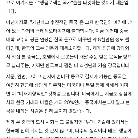
으로 여겨지는
- "
앵글로색손 국가
"
들을 타깃하는 것이기 때문입
니다
.
마찬가지로
, "
가난하고 후진적인 중국
"
은 그저 한국인의 머리에 남
아 있는 과거의 스테레오타이프에 불과합니다
.
지금 예컨대 중국
대학 교수의 평균 연봉은 한국 돈으로 바꾸면 약
8
천만원 정도 될
터인데
,
한국의 교수 연봉과 대동소이합니다
.
제가 최근에 갔다와
서 직접 본 중국은
,
호텔에서 로봇들이 배달 주문 받은 음식을 방으
로 날라주는
,
어쩌면 한국보다 훨씬 더 최첨단의 기술 강국입니다
.
지문
,
안면
,
그리고 심지어 손바닥 등으로 결제가 가능한 중국은
,
여전히 현금에 상당히 의존하는 미국이나 독일 등에 비해서 어쩌
면 더
"
미래지향적인
"
것처럼 보입니다
.
미국에서는 지금도 상점에
서의 현금 거래의 비율은 거의
20%
인데
,
중국에서는
...
저 말고 현
금을 내려는 사람은 전혀 보이지 않았습니다
.
제가 본 중국의 도시 사회는 그 물질적인
"
부
"
나 기술에 있어서는
한국에 전혀 뒤지는 것 같지 않으며
,
다수의 생각이나 태도
,
행동에