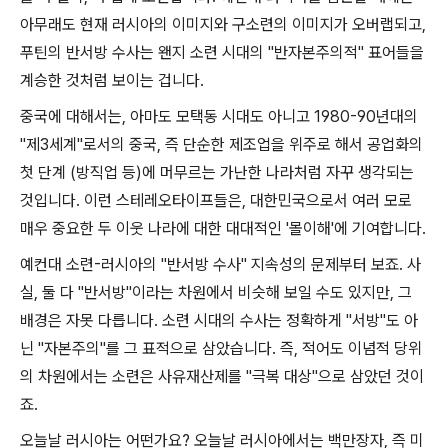
아무래도 현재 러시아의 이미지와 구소련의 이미지가 오버랩되고
,
푸틴의 반서방 수사는 왠지 소련 시대의
"
반자본주의적
"
표어들을
계승한 것처럼 보이는 겁니다
.
중국에 대해서는
,
아마도 모택동 시대도 아니고
1980-90
년대의
"
제
3
세계
"
로서의 중국
,
즉 단순한 제조업을 위주로 해서 공업화의
첫 단계
(
방직업 등
)
에 머무르는 가난한 나라처럼 자꾸 생각되는
것입니다
.
이런 스테레오타이프들은
,
대한민국으로서 여러 모로
매우 중요한 두 이웃 나라에 대한 대대적인
'
몰이해
'
에 기여합니다
.
예컨대 소련
-
러시아의
"
반서방 수사
"
지속성의 문제부터 보죠
.
사
실
,
둘 다
"
반서방
"
이라는 차원에서 비슷해 보일 수도 있지만
,
그
배경은 자못 다릅니다
.
소련 시대의 수사는 정확하게
"
서방
"
도 아
닌
"
자본주의
"
를 그 표적으로 삼았습니다
.
즉
,
적어도 이념적 당위
의 차원에서는 소련은 사유재산제를
"
극복 대상
"
으로 삼았던 것이
죠
.
오늘날 러시아는 어떤가요
?
오늘날 러시아에서는 백만장자
,
즉 미