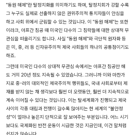
"
동원 해제
"
란 탈정치화를 의미하기도 하며
,
탈정치회가 강할 수록
그 누구도 실제로 선출하지 않은 권위주의적 통치자들이 안심을
하고 사회 위에서 군림할 수 있는 것입니다
.
이
"
동원 해제
"
는 또한
이라크
,
아프간 침공 때 미국인 다수의 그 침략들에 대한 상대적 무
관심을 떠올리기도 합니다
.
사실
"
동원 해제
"
와 극단적 원자화 등
은 미
,
중
,
러 등 신자유주의적 제국 사회들의 하나의 공통점이기도
하죠
.
그런데 미국인 다수의 상대적 무관심 속에서는 아프간 침공만 해
도 거의
20
년 정도 지속될 수 있었습니다
.
그러니까 이와 마찬가
지로 중
-
러의 대외적인 제국주의적 행위들도
,
국내 사회로부터 제
재를 받지 않는 채 생각보다 훨씬 더 오랫동안
,
훨씬 더 지속적으로
계속 이어질 수 있다는 것입니다
.
이는 탈세계화가 진행되고 제국
사이의 각종 대립과 전쟁이 갈수록 많아지는 현 세계의
"
불안정
성
"
이 얼마나 높은지 단적으로 잘 보여주는 부분입니다
.
어느 시기
보다도 국제화된 반전 운동이 시급한 것은 지금인데
,
이건 말처럼
쉽지가 않습니다
...