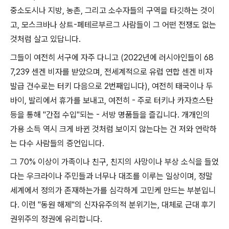
중소도시나 지방
,
농촌
,
그리고 소수자들의 구역을 타깃하는 것이
고
,
모스크바나 상트
-
페테르부르그 사람들이 그 어떤 전쟁도 없는
것처럼 살고 있답니다
.
그들이 여전히 서구에 자주 다니고
(2022
년에 러시아인들이
68
7,239
센겐 비자를 받았으며
,
전세계적으로 유럽 연합 센겐 비자
발급 건수로는 터키 다음으로
2
번째입니다
),
여전히 태국이나 두
바이
,
발리에서 휴가를 보내고
,
여전히
-
주로 터키나 카자흐스탄
등을 통해
"
간접 수입
"
되는
-
서방 명품들을 즐깁니다
.
개개인의
가용 소득 역시 크게 바뀐 것처럼 보이지 않는다는 건 저와 연락하
는 다수 사람들의 증언입니다
.
그
70%
이상이 가족이나 친구
,
친지의 사망이나 부상 소식을 들었
다는 우크라이나 주민들과 너무나 대조를 이루는 일상이며
,
정말
세계에서 정의가 존재하는가를 심각하게 고민케 만드는 부분입니
다
.
이런
"
동원 해제
"
의 신자유주의적 분위기는
,
대체로 근대 후기
권위주의 정권에 유리합니다
.