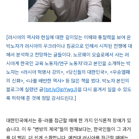
[러시아의 역사와 현실에 대한 깊이있는 이해와 통찰력을 보여 온
박노자가 러시아의 우크라이나 침공으로 인해서 시작된 전쟁에 대
해서 분석하고 전망하는 글들이다. 노르웨이 오슬로에서 사는 러
시아계 한국인 교육 노동자/연구 노동자’라고 본인을 소개하는 박
노자는 <러시아 혁명사 강의>, <당신들의 대한민국>, <우승열패
의 신화>, <나를 배반한 역사> 등 많은 책을 썼다. 박노자 본인의
블로그에 실렸던 글(
bit.ly/3jpYwgJ
)을 다시 옮겨서 실을 수 있도
록 허락해 준 것에 정말 감사드린다.]
대한민국에서는 중
-
러를 접근할 때에 한 가지 인식론적 장애가 있
습니다
.
이 두
"
변방의 제국
"
들의 현재보다는
,
한국인들이 그 과거
를 더 빨리
,
더 쉽게 소환합니다
.
예컨대 러시아를 접근할 때에는