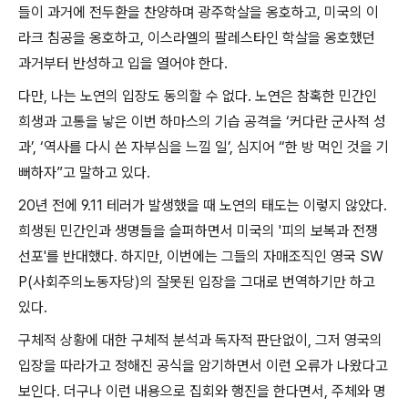
들이 과거에 전두환을 찬양하며 광주학살을 옹호하고
,
미국의 이
라크 침공을 옹호하고
,
이스라엘의 팔레스타인 학살을 옹호했던
과거부터 반성하고 입을 열어야 한다
.
다만
,
나는 노연의 입장도 동의할 수 없다
.
노연은 참혹한 민간인
희생과 고통을 낳은 이번 하마스의 기습 공격을
‘
커다란 군사적 성
과
’, ‘
역사를 다시 쓴 자부심을 느낄 일
’,
심지어
“
한 방 먹인 것을 기
뻐하자
”
고 말하고 있다
.
20
년 전에
9.11
테러가 발생했을 때 노연의 태도는 이렇지 않았다
.
희생된 민간인과 생명들을 슬퍼하면서 미국의
'
피의 보복과 전쟁
선포
'
를 반대했다
.
하지만
,
이번에는 그들의 자매조직인 영국
SW
P(
사회주의노동자당
)
의 잘못된 입장을 그대로 번역하기만 하고
있다
.
구체적 상황에 대한 구체적 분석과 독자적 판단없이
,
그저 영국의
입장을 따라가고 정해진 공식을 암기하면서 이런 오류가 나왔다고
보인다
.
더구나 이런 내용으로 집회와 행진을 한다면서
,
주체와 명