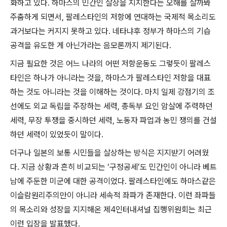
화하고 있다
.
하마스의 민간인 살상을 지지한다는 오해를 살까봐
주춤하게 되면서
,
팔레스타인의 저항에 연대하는 국제적 목소리도
과거보다는 커지지 못하고 있다
.
네타냐후 정부가 하마스의 기습
공격을 유도한 게 아닌가라는 음모론까지 제기된다
.
지금 필요한 것은 어느 나라의 어떤 저항운동도 그렇듯이 팔레스
타인은 하나가 아니라는 것을
,
하마스가 팔레스타인 저항을 대표
하는 것도 아니라는 것을 이해하는 것이다
.
마치 일제 강점기의 조
선에도 외교 독립을 주장하는 세력
,
총독부 요인 암살에 주력하던
세력
,
무장 투쟁을 중시하던 세력
,
노동자 파업과 농민 쟁의를 건설
하던 세력이 있었듯이 말이다
.
더구나 일본의 보통 시민들을 살상하는 방식은 지지받기 어려웠
다
.
지금 상황과 흔히 비교되는
‘
구정공세
’
도 민간인이 아니라 베트
남에 주둔한 미군에 대한 공격이었다
.
팔레스타인에도 하마스같은
이슬람원리주의만이 아니라 세속적 좌파가 존재한다
.
이런 좌파들
의 목소리와 성장을 지지해온 제
4
인터내셔널 집행위원회는 최근
이런 입장을 발표했다
.