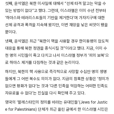
셋째
,
윤석열은 북한 미사일에 대해서
“
선제 타격 말고는 막을 수
있는 방법이 없다
”
고 했다
.
그런데
,
이스라엘은 이미 수년 전부터
‘
하마스와 테러리스트들의 기반을 제거한다
’
며 가자지구에 대한
선제 공격과 폭격을 지속해 왔지만
,
이번 재앙을 낳은 씨앗이 됐을
뿐이다
.
넷째
,
윤석열은 최근
“
북한이 핵을 사용할 경우 한미동맹의 압도적
대응을 통해 북한 정권을 종식시킬 것
”
이라고 했다
.
지금
,
이미 수
천 명의 시민들이 죽고 다치고 나서 이스라엘 정부가
‘
피의 보복
’
으
로 하마스 제거를 다짐하는 것과 같은 논리이다
.
하지만
,
북한의 핵 사용으로 즉각적으로 사망할 수십만 명의 생명
들에게 그 어떤 복수도 의미가 없다
.
지금의 참혹한 상황은
‘
정의가
없으면 평화가 없다
’
는 것과
‘
다른 민족을 억압하는 어떠한 민족도
자유로울 수 없다
’
는 진실을 다시 확인해 주고 있다
.
영국의
‘
팔레스타인의 정의를 바라는 유대인들
’(Jews for Justic
e for Palestinians)
단체가 최근 올린 글에서 한 이스라엘 시민은