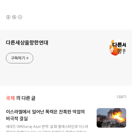
(새창열림)
로그 정보
다른세상을향한연대
구독하기
더보기
국제
의 다른 글
이스라엘에서 일어난 폭력은 잔혹한 억압의
비극적 결실
글 내용
세라즈 아씨Seraj Assi 번역: 설 화 팔레스타인과 이스라