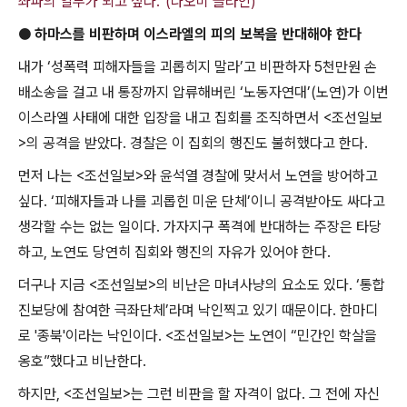
좌파의 일부가 되고 싶다.”(나오미 클라인)
●
하마스를 비판하며 이스라엘의 피의 보복을 반대해야 한다
내가
‘
성폭력 피해자들을 괴롭히지 말라
’
고 비판하자
5
천만원 손
배소송을 걸고 내 통장까지 압류해버린
‘
노동자연대
’(
노연
)
가 이번
이스라엘 사태에 대한 입장을 내고 집회를 조직하면서
<
조선일보
>
의 공격을 받았다
.
경찰은 이 집회의 행진도 불허했다고 한다
.
먼저 나는
<
조선일보
>
와 윤석열 경찰에 맞서서 노연을 방어하고
싶다
. ‘
피해자들과 나를 괴롭힌 미운 단체
’
이니 공격받아도 싸다고
생각할 수는 없는 일이다
.
가자지구 폭격에 반대하는 주장은 타당
하고
,
노연도 당연히 집회와 행진의 자유가 있어야 한다
.
더구나 지금
<
조선일보
>
의 비난은 마녀사냥의 요소도 있다
. ‘
통합
진보당에 참여한 극좌단체
’
라며 낙인찍고 있기 때문이다
.
한마디
로
'
종북
'
이라는 낙인이다
. <
조선일보
>
는 노연이
“
민간인 학살을
옹호
”
했다고 비난한다
.
하지만
, <
조선일보
>
는 그런 비판을 할 자격이 없다
.
그 전에 자신