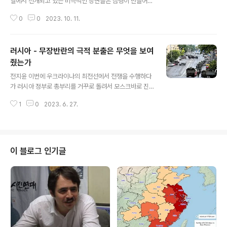
엘에서 전개되고 있는 비극적인 장면들은 점령이 만들어내
는 끔찍함과, 이스라엘의 봉쇄 및 아파르트헤이트 체제 해
0
0
2023. 10. 11.
체의 시급함을 일깨워준다. 이 글의 필자인 세라즈 아씨는
워싱턴 DC에 거주하는 팔레스타인 작가로, 가장 최근에는
(타르타루스 출판사)이라는 책을 출판했다. 출처: https://j
러시아 - 무장반란의 극적 분출은 무엇을 보여
acobin.com/2023/10/israel-palestine-violence-
hamas-airstrikes-gaza-oppression 토요일 이른
줬는가
글 내용
아침, 가자 지구에서 발사된 로켓포가 쏟아지는 가운데, 팔
전지윤 이번에 우크라이나의 최전선에서 전쟁을 수행하다
레스타인 무장 그룹 하마스의 소속 수십여 명이 봉쇄된 가
가 러시아 정부로 총부리를 거꾸로 돌려서 모스크바로 진
자 지구를 빠져나와, 보안 장벽을 뚫고 이스라엘 거주지로
격하며 무장 정변을 시도했던 바그너 용병그룹의 수장 예
돌진해 수백명을 살해하고 인질로 잡는 ..
1
0
2023. 6. 27.
브게니 프리고진은 바로 몇 달 전에 이렇게 말한 적이 있다.
“엘리트층의 자녀들이 해 아래서 엉덩이를 흔들고 있는 가
운데 일반 러시아인들은 계속 자녀들을 함석으로 만든 관
에 넣게 된다면, 이런 불균형은 1917년처럼 결국 혁명으로
끝나게 될 것이다. 먼저 군인들이 들고일어나고, 이어 그들
이 블로그 인기글
이 사랑하는 이들이 나설 것이다.” 러시아 역사에 관심이
있던 많은 이들이 이 말을 보고 러-일 전쟁, 1차 세계대전
등 전쟁의 실패와 지지부진이 혁명을 낳았던 러시아의 오
랜 ‘전통’을 떠올린 것은 자연스러웠다. 결국, 이번에도 전
쟁이 돌파구를 찾지 못하고 장기화하..