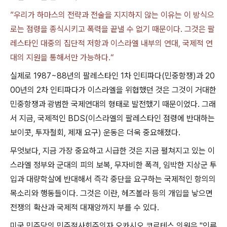
”우리가 하마스의 전략과 전술을 지지하지 않는 이유는 이 방식으
로는 점령을 종식시키고 폭력을 끝낼 수 없기 때문이다. 그것은 팔
레스타인 대중의 집단적 저항과 이스라엘 내부의 연대, 국제적 연
대의 지원을 통해서만 가능하다.“
실제로
1987~88
년의 팔레스타인
1
차 인티파다
(
민중항쟁
)
과
20
00
년의
2
차 인티파다가 이스라엘을 위협했던 것은 그것이 거대한
민중항쟁과 광범한 국제연대의 형태로 발전했기 때문이었다
.
그래
서 지금
,
국제적인
BDS(
이스라엘의 팔레스타인 점령에 반대하는
보이콧
,
투자철회
,
제재 요구
)
운동은 더욱 중요해졌다
.
무엇보다
,
지금 가장 중요하고 시급한 것은 지금 펼쳐지고 있는 이
스라엘 정부와 군대의 피의 보복
,
무자비한 폭격
,
임박한 지상군 투
입과 대량학살에 반대해서 즉각 중단을 요구하는 국제적인 항의의
목소리와 행동들이다
.
그것은 이란
,
헤즈볼라 등의 개입을 낳으면
전쟁의 확산과 국제적 대재앙까지 부를 수 있다
.
미국 민주당의 민주적사회주의자 오카시오 코르테스 의원은
"
인류