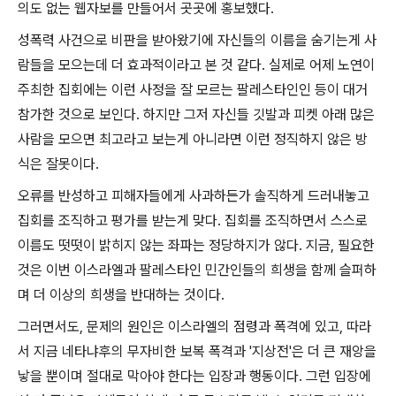
의도 없는 웹자보를 만들어서 곳곳에 홍보했다
.
성폭력 사건으로 비판을 받아왔기에 자신들의 이름을 숨기는게 사
람들을 모으는데 더 효과적이라고 본 것 같다
.
실제로 어제 노연이
주최한 집회에는 이런 사정을 잘 모르는 팔레스타인인 등이 대거
참가한 것으로 보인다
.
하지만 그저 자신들 깃발과 피켓 아래 많은
사람을 모으면 최고라고 보는게 아니라면 이런 정직하지 않은 방
식은 잘못이다
.
오류를 반성하고 피해자들에게 사과하든가 솔직하게 드러내놓고
집회를 조직하고 평가를 받는게 맞다
.
집회를 조직하면서 스스로
이름도 떳떳이 밝히지 않는 좌파는 정당하지가 않다
.
지금
,
필요한
것은 이번 이스라엘과 팔레스타인 민간인들의 희생을 함께 슬퍼하
며 더 이상의 희생을 반대하는 것이다
.
그러면서도
,
문제의 원인은 이스라엘의 점령과 폭격에 있고
,
따라
서 지금 네타냐후의 무자비한 보복 폭격과
'
지상전
'
은 더 큰 재앙을
낳을 뿐이며 절대로 막아야 한다는 입장과 행동이다
.
그런 입장에