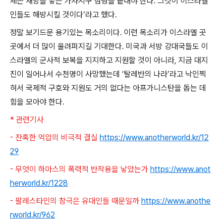
제는 재앙을 낳는 가자지구 점령을 끝내야 한다
.
그것이 이스라엘
인들도 해방시킬 것이다
’
라고 했다
.
정말 보기드문 용기있는 목소리이다
.
이런 목소리가 이스라엘 곳
곳에서 더 많이 울려퍼지길 기대한다
.
미국과 서방 강대국들도 이
스라엘의 군사적 보복을 지지하고 지원할 것이 아니라
,
지금 대지
진이 일어나서 수천명이 사망했는데
‘
탈레반의 나라
’
라고 낙인찍
혀서 국제적 구호와 지원도 거의 없다는 아프가니스탄을 돕는 데
힘을 모아야 한다
.
* 관련기사
- 잔혹한 억압의 비극적 결실
https://www.anotherworld.kr/12
29
- 무엇이 하마스의 폭력적 반작용을 낳았는가
https://www.anot
herworld.kr/1228
- 팔레스타인의 참극은 유대인들 때문일까
https://www.anothe
rworld.kr/962