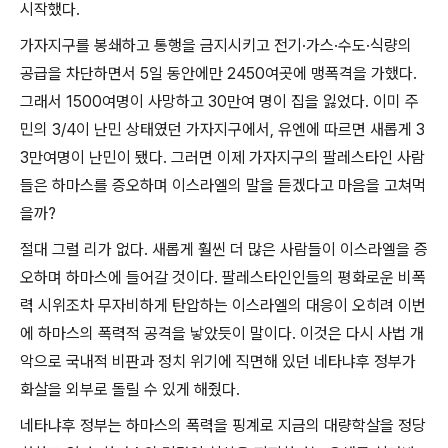
시작했다
.
가자지구를 봉쇄하고 통행을 금지시키고 전기
·
가스
·
수도
·
식량의
공급을 차단하면서
5
일 동안에만
2450
여곳에 맹폭격을 가했다
.
그래서
1500
여명이 사망하고
30
만여 명이 집을 잃었다
.
이미 주
민의
3/4
이 난민 상태였던 가자지구에서
,
유엔에 따르면 새롭게
3
3
만여명이 난민이 됐다
.
그러면 이제 가자지구의 팔레스타인 사람
들은 하마스를 증오하며 이스라엘의 말을 듣겠다고 마음을 고쳐먹
을까
?
절대 그럴 리가 없다
.
새롭게 훨씬 더 많은 사람들이 이스라엘을 증
오하며 하마스에 들어갈 것이다
.
팔레스타인인들의 평화로운 비폭
력 시위조차 무자비하게 탄압하는 이스라엘의 대응이 오히려 이번
에 하마스의 폭력적 공격을 낳았듯이 말이다
.
이것은 다시 사법 개
악으로 국내적 비판과 정치 위기에 직면해 있던 네타냐후 정부가
화살을 외부로 돌릴 수 있게 해줬다
.
네타냐후 정부는 하마스의 폭력을 핑계로 지금의 대량학살을 정당