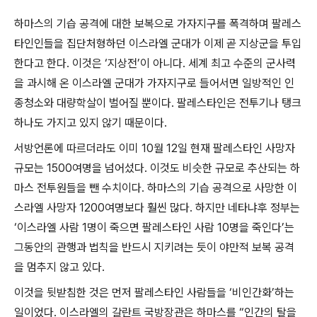
하마스의 기습 공격에 대한 보복으로 가자지구를 폭격하며 팔레스
타인인들을 집단처형하던 이스라엘 군대가 이제 곧 지상군을 투입
한다고 한다
.
이것은
‘
지상전
’
이 아니다
.
세계 최고 수준의 군사력
을 과시해 온 이스라엘 군대가 가자지구로 들어서면 일방적인 인
종청소와 대량학살이 벌어질 뿐이다
.
팔레스타인은 전투기나 탱크
하나도 가지고 있지 않기 때문이다
.
서방언론에 따르더라도 이미
10
월
12
일 현재 팔레스타인 사망자
규모는
1500
여명을 넘어섰다
.
이것도 비슷한 규모로 추산되는 하
마스 전투원들을 뺀 수치이다
.
하마스의 기습 공격으로 사망한 이
스라엘 사망자
1200
여명보다 훨씬 많다
.
하지만 네타냐후 정부는
‘
이스라엘 사람
1
명이 죽으면 팔레스타인 사람
10
명을 죽인다
’
는
그동안의 관행과 법칙을 반드시 지키려는 듯이 야만적 보복 공격
을 멈추지 않고 있다
.
이것을 뒷받침한 것은 먼저 팔레스타인 사람들을
‘
비인간화
’
하는
일이었다
.
이스라엘의 갈란트 국방장관은 하마스를
“
인간의 탈을