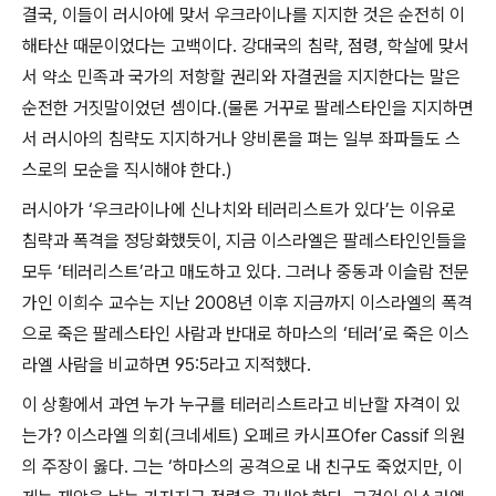
결국
,
이들이 러시아에 맞서 우크라이나를 지지한 것은 순전히 이
해타산 때문이었다는 고백이다
.
강대국의 침략
,
점령
,
학살에 맞서
서 약소 민족과 국가의 저항할 권리와 자결권을 지지한다는 말은
순전한 거짓말이었던 셈이다
.(
물론 거꾸로 팔레스타인을 지지하면
서 러시아의 침략도 지지하거나 양비론을 펴는 일부 좌파들도 스
스로의 모순을 직시해야 한다
.)
러시아가
‘
우크라이나에 신나치와 테러리스트가 있다
’
는 이유로
침략과 폭격을 정당화했듯이
,
지금 이스라엘은 팔레스타인인들을
모두
‘
테러리스트
’
라고 매도하고 있다
.
그러나 중동과 이슬람 전문
가인 이희수 교수는 지난
2008
년 이후 지금까지 이스라엘의 폭격
으로 죽은 팔레스타인 사람과 반대로 하마스의
‘
테러
’
로 죽은 이스
라엘 사람을 비교하면
95:5
라고 지적했다
.
이 상황에서 과연 누가 누구를 테러리스트라고 비난할 자격이 있
는가
?
이스라엘 의회
(
크네세트
)
오페르 카시프
Ofer Cassif
의원
의 주장이 옳다
.
그는
‘
하마스의 공격으로 내 친구도 죽었지만
,
이