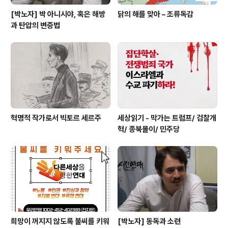
[박노자] 박 아니시야, 혹은 해방
닭의 해를 맞아 – 조류독감
과 탄압의 변증법
혁명적 작가로서 빅토르 세르주
세상읽기 - 막가는 트럼프/ 검찰개
혁/ 종북몰이/ 민주당
희망이 꺼지지 않도록 불씨를 키워
[박노자] 동독과 소련