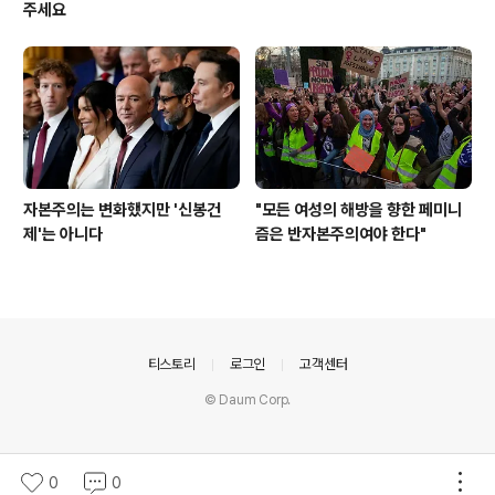
주세요
자본주의는 변화했지만 '신봉건
"모든 여성의 해방을 향한 페미니
제'는 아니다
즘은 반자본주의여야 한다"
의안내
티스토리
로그인
고객센터
© Daum Corp.
0
0