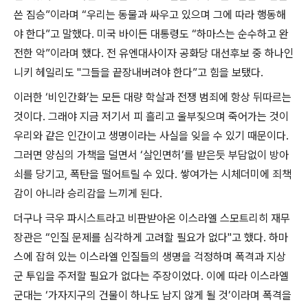
쓴 짐승
”
이라며
“
우리는 동물과 싸우고 있으며 그에 따라 행동해
야 한다
”
고 말했다
.
미국 바이든 대통령도
“
하마스는 순수하고 완
전한 악
”
이라며 했다
.
전 유엔대사이자 공화당 대선후보 중 하나인
니키 헤일리도
"
그들을 끝장내버려야 한다
”
고 힘을 보탰다
.
이러한
‘
비인간화
’
는 모든 대량 학살과 전쟁 범죄에 항상 뒤따르는
것이다
.
그래야 지금 저기서 피 흘리고 울부짖으며 죽어가는 것이
우리와 같은 인간이고 생명이라는 사실을 잊을 수 있기 때문이다
.
그러면 양심의 가책을 덜면서
‘
살인면허
’
를 받은듯 부담없이 방아
쇠를 당기고
,
폭탄을 떨어트릴 수 있다
.
쌓여가는 시체더미에 죄책
감이 아니라 승리감을 느끼게 된다
.
더구나 극우 파시스트라고 비판받아온 이스라엘 스모트리히 재무
장관은
“
인질 문제를 심각하게 고려할 필요가 없다
"
고 했다
.
하마
스에 잡혀 있는 이스라엘 인질들의 생명을 걱정하며 폭격과 지상
군 투입을 주저할 필요가 없다는 주장이었다
.
이에 따라 이스라엘
군대는
‘
가자지구의 건물이 하나도 남지 않게 될 것
’
이라며 폭격을