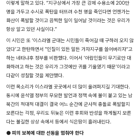
이렇게 말하고 있다
. “
지구상에서 가장 큰 강제 수용소에
200
만
명을 가두고 수시로 폭탄을 터뜨려 수천 명을 죽인다면 언젠가는
화산이 폭발할 것이고 끔찍한 일이 일어날 것이라는 것은 우리가
항상 알고 있던 사실이다
.”
이 시민은 또
‘
이스라엘 군대는 시민들이 죽어갈 때 구하러 오지 않
았다
’
고 한탄하면서
"
인질이 있든 말든 가자지구를 쓸어버리자
"
고
하는 네타냐후 정부를 비판했다
.
이어서
‘
아랍인들이 무기로만 대
화하려고 하는 것은 우리가 그것에만 귀를 기울였기 때문
’
이라고
다같이 성찰할 것을 제안했다
.
이런 목소리가 이스라엘 곳곳에서 더 많이 울려퍼지길 기대한다
.
동시에 윤석열 정부의 무모한 발언과 정책 속에 불이 붙고 있는 남
북간의 적대적 대결이 결국 어느 순간에 군사적 충돌로 폭발할지
모른다는 걱정
,
우리도 뒤늦은 이런 후회와 반성을 하게될지 모른
다는 불길한 상상 속에서 등에서 식은땀이 흘러내린다
.
●
피의 보복에 대한 선동을 멈춰야 한다