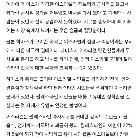
이번에
‘
하마스가 막강한 이스라엘의 정보력과 군사력을 뚫고서
커다란 군사적 성과를 거두었고 역사를 다시 썼다
’
고 기뻐하는 사
람들이 있던데 전혀 공감하지 못하겠다
.
서로를 증오하며 죽고 죽
이는 재앙 속에서 느껴지는 것은 슬픔과 절망뿐이다
.
물론 하마스가 보여준 폭력은 이스라엘의 점령과 억압이라는 뿌리
에서 나온 비극적 열매이다
.
하마스가 이스라엘 민간인들에게 무
차별로 총격을 하고 납치를 하기 전에
,
먼저 이스라엘 군대의 팔레
스타인 민중에 대한 무차별 총격과 구속이 있었다
.
하마스가 축제을 즐기던 이스라엘 시민들을 공격하기 전에
,
먼저
결혼식과 장례식을 하던 팔레스타인 시민들을 폭격하던 이스라엘
군대가 있었다
.
팔레스타인 시민들을 내쫓고 유대인 정착촌을 건
설하는 것 자체가 유엔도 인정한 불법이다
.
이스라엘은 팔레스타인 가자지구를 거대한 감옥으로 만들고 물
,
음식
,
전기까지 가로막고 괴롭혀 왔다
.
팔레스타인의 어린이
22%
가
5
살이 되기 전에 사망하고 유아 사망률은 이스라엘보다
7
배나