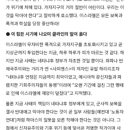
가 위기에 처해 있다
.
가자지구의 거의 절반이 어린이다
.
우리는 이
것을 막아야 한다
"
고 절박하게 호소했다
.
이스라엘은 모든 보복과
폭격과 학살을 당장 중단하라
!
●
이 힘든 시기에 나오미 클라인의 말이 옳다
이스라엘이 무자비한 폭격으로 가자지구를 초토화시키고 있고 곧
지상군까지 투입한다는 지금
,
하루 하루가 피가 마르는 것 같다
.
하
지만 지금 사태는 네타냐후 정부가 자초한 것일 뿐이다
.
좌파나 반
제국주의와는 거리가 먼
<
사피엔스
>
의 저자인 유발 하리리조차
“
네타냐후 연정은 지금까지 최악이었고
,
메시아적 광신자들과 파
렴치한 기회주의자들의 동맹
”
이라며
“
오랜 기간에 걸친 그런 행태
로 인해 이스라엘에 재앙이 덮쳤다
”
고 지적했다
.
물론 지금 사태의 책임이 네타냐후 정부에게 있고
,
군사적 보복을
결사 반대애고 막아야 한다는 것이 곧 일부 사람들
(
예컨대
‘
노동자
연대
’)
처럼 하마스의 잘못을 모른 척해야 한다는 것은 아니다
.
그
점에서 신자유주의와 기후 위기 등에 맞서온 저명한 작가이며 사