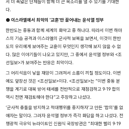
서 더 폭넓은 단체들이 함께 더 큰 목소리를 낼 수 있기를 기대한
다
.
●
이스라엘에서 최악의
'
교훈
'
만 끌어내는 윤석열 정부
한반도는 중동과 함께 세계의 화약고 중 하나다
.
따라서 이번 하마
스의 기습 공격과 이스라엘의 군사적 보복을 보면서
,
이것이 한반
도의 우리에게 보여주는 교훈이 무엇인지 생각해 보지 않을 수 없
다
.
많은 이야기들이 나오고 있지만
,
그 중에서 윤석열 정부와
<
조
선일보
>
가 보여주는 반응은 최악이다
.
그 어리석음이 낳을 재앙이 그려져서 소름이 끼칠 정도이다
.
이번
에도 앞장선 것은
<
조선일보
>
이다
. <
조선일보
>
는
“
이번 중동 분
쟁을 계기로 대북 방어 태세를 전반적으로 재점검하고
9·19
합의
역시 전면 재검토해야 한다
”
고 주장하고 나섰다
.
‘
군사적 충돌을 방지하고 적대행위를 중지하자
’
고 만든
‘
합의
’
를 없
애자는 말이다
.
그러자 윤석열 정부가 즉각 화답을 하고 나섰다
.
전
쟁광적 극우익 뉴라이트인 신원식 국장방관은
“
최대한 빨리
9·19