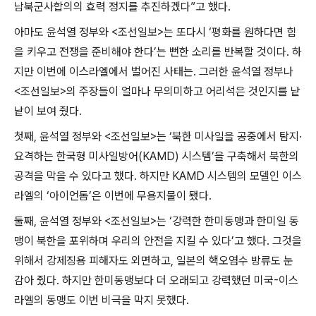
남북군사합의의 효력 정지를 추진하겠다
”
고 했다
.
아마도 윤석열 정부와
<
조선일보
>
는 또다시
‘
평화를 원하다면 힘
을 키우고 전쟁을 준비해야 한다
’
는 뻔한 소리를 반복할 것이다
.
하
지만 이번에 이스라엘에서 벌어진 사태는
.
그러한 윤석열 정부나
<
조선일보
>
의 주장들이 얼마나 무의미하고 어리석은 것인지를 낱
낱이 보여 줬다
.
첫째
,
윤석열 정부와
<
조선일보
>
는
‘
북한 미사일을 공중에서 탐지
·
요격하는 한국형 미사일방어
(KAMD)
시스템
’
을 구축해서 북한의
공격을 막을 수 있다고 했다
.
하지만
KAMD
시스템의 모델인 이스
라엘의
‘
아이언돔
’
은 이번에 무용지물이 됐다
.
둘째
,
윤석열 정부와
<
조선일보
>
는
‘
강력한 한미동맹과 한미일 동
맹이 북한을 포위하며 우리의 안전을 지킬 수 있다
’
고 했다
.
그것을
위해서 강제징용 피해자도 외면하고
,
일본의 핵오염수 방류도 눈
감아 줬다
.
하지만 한미동맹보다 더 오래되고 강력했던 미국
-
이스
라엘의 동맹도 이번 비극을 막지 못했다
.