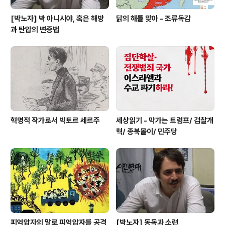
[박노자] 박 아니시야, 혹은 해방
닭의 해를 맞아 – 조류독감
과 탄압의 변증법
혁명적 작가로서 빅토르 세르주
세상읽기 - 막가는 트럼프/ 검찰개
혁/ 종북몰이/ 민주당
피억압자의 말로 피억압자를 공격
[박노자] 동독과 소련