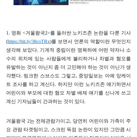
1.
영화
<
겨울왕국
2>
를 둘러싼 노키즈존 논란을 다룬 기사
(
https://bit.ly/38coTRx
)
를 보면서 언론의 역할이란 무엇인지
생각해 보았다
.
기계적 중립이란 명목하에 어떤 약자나 소
수의 위치에 있는 사람들에게 불리하거나 차별과 혐오를
유발하는 것이 아닌지 좀 더 고민해야 하는 것이 아닌가 생
각했다
.
링크한 스브스도 그렇고
,
중앙일보는 아예 앙케이
트 조사를 하고 계신다
.
하지만 이런 노키즈존 얘기하면서
어린이와 부모에 대한 혐오 차별 배제 얘기를 신나게 쓰고
계신 기자님들이 간과하는 것이 있다
.
겨울왕국
2
는 전체관람가이고
,
당연히 어린이와 가족이 주
요 관람 타겟팅이고
,
스크린 독점 논란이 있지만 그만큼 시