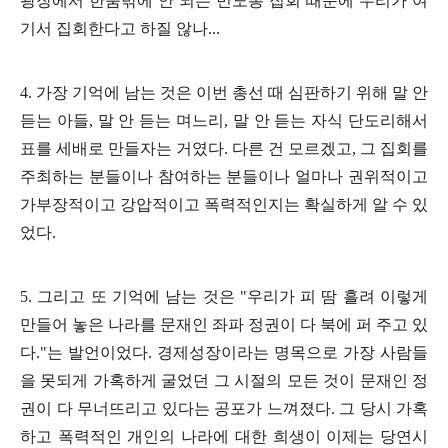
광장에서 한줌밖에 안 되는 민노총 집회 때문에 우리가 여
기서 집회한다고 하질 않나
...
4.
가장 기억에 남는 것은 이번 총선 때 심판하기 위해 말 안
듣는 아들
,
말 안 듣는 며느리
,
말 안 듣는 자식 단도리해서
표를 세배로 만들자는 거였다
.
다른 건 모르겠고
,
그 집회를
주최하는 분들이나 참여하는 분들이나 얼마나 권위적이고
가부장적이고 강압적이고 폭력적인지는 확실하게 알 수 있
었다
.
5.
그리고 또 기억에 남는 것은
"
우리가 피 땀 흘려 이렇게
만들어 놓은 나라를 문재인 좌파 정권이 다 북에 퍼 주고 있
다
."
는 발언이었다
.
경제성장이라는 명목으로 가장 사람들
을 못되게 가혹하게 굴었던 그 시절의 모든 것이 문재인 정
권이 다 무너뜨리고 있다는 공포가 느껴졌다
.
그 당시 가혹
하고 폭력적인 개인의 나라에 대한 희생이 이제는 당연시