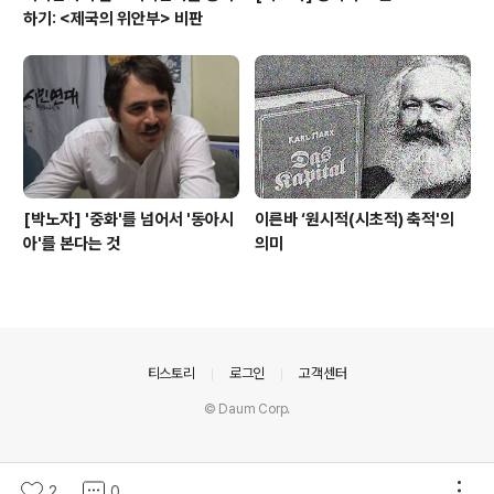
하기: <제국의 위안부> 비판
[박노자] '중화'를 넘어서 '동아시
이른바 ‘원시적(시초적) 축적'의
아'를 본다는 것
의미
의안내
티스토리
로그인
고객센터
© Daum Corp.
2
0