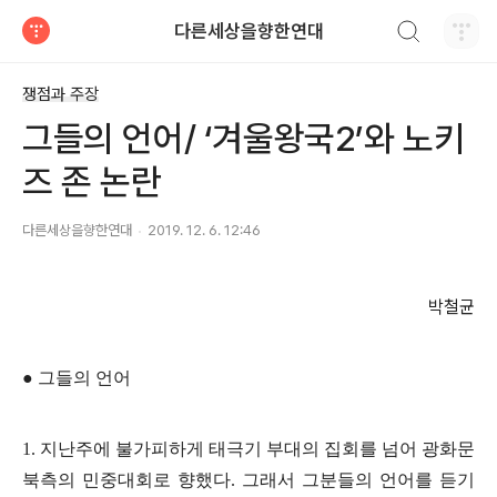
검색하기
다른세상을향한연대
티스토리
쟁점과 주장
그들의 언어/ ‘겨울왕국2’와 노키
즈 존 논란
다른세상을향한연대
2019. 12. 6. 12:46
박철균
●
그들의 언어
1.
지난주에 불가피하게 태극기 부대의 집회를 넘어 광화문
북측의 민중대회로 향했다
.
그래서 그분들의 언어를 듣기