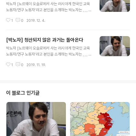
박노자 [노르웨이 오슬로에서 사는 러시아계 한국인 교육
노동자/연구 노동자’라고 본인을 소개하는 박노자는 , , , 등
많은 책을 썼다. 박노자 본인이 운영하는 블로그에 실렸던
1
0
2019. 12. 4.
글(https://blog.naver.com/vladimir_tikhonov)을
다시 옮겨서 실을 수 있도록 허락해 준 것에 정말 감사드린
다.] 한 달 전의 일인가요? 트럼프가 "이슬람 국가"의 지도
[박노자] 청산되지 않은 과거는 돌아온다
자 알바그다디의 "작전 중의 자폭"을 웃으면서 발표했습니
글 내용
다. 그 때도 그렇고, 지난 번에 오바마가 빈라덴을 죽였다는
박노자 [노르웨이 오슬로에서 사는 러시아계 한국인 교육
발표를 했을 때도 그렇고, 제가 느낀 것은 어떤 충격과 이루
노동자/연구 노동자’라고 본인을 소개하는 박노자는 , , , 등
말할 수 없는 마음의 불편함이랄까, 이런 것이었습니다. 일
많은 책을 썼다. 박노자 본인이 운영하는 블로그에 실렸던
단 그 경위가 어떻고 어떤 사람이든간에 우리와 '동류'인 인
1
0
2019. 11. 19.
글(https://blog.naver.com/vladimir_tikhonov)을
간의 죽음에 대해 경사처럼 이야기할 때에 느..
다시 옮겨서 실을 수 있도록 허락해 준 것에 정말 감사드린
다.] 한국에서 가장 자주 들을 수 있는 말은 "우리가 친일파
청산을 제때에 못해서 인제 사회적 문제에 부닺친다"와 같
은 표현입니다. 물론 틀린 말은 전혀 아닙니다. 친일파, 정
이 블로그 인기글
확히 이야기하면 식민지 시기의 토착 지배층은, 남한에서
는 계속해서 그 기득권을 키워나갔을 뿐, '청산'된 게 그다
지 없습니다. 그런데 생각해보면... 한국 근현대사에서 '청
산'된 과거는 과연 어디에 있는가 싶기도 합니다...