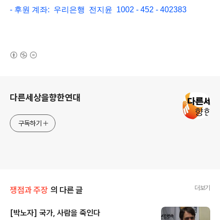
- 후원 계좌: 우리은행 전지윤 1002 - 452 - 402383
(새창열림)
로그 정보
다른세상을향한연대
구독하기
더보기
쟁점과 주장
의 다른 글
[박노자] 국가, 사람을 죽인다
글 내용