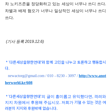
차 노키즈존을 정당화하고 있는 세상이 너무나 쓰디 쓰다
.
차별과 배제 혐오가 너무나 일상적인 세상이 너무나 쓰디
쓰다
.
(기사 등록 2019.12.6)
다른세상을향한연대
’와 함
께 고민을 나누고 토론하고 행동합시
*
'
다
.
newactorg@gmail.com / 010 - 8230 - 3097
/
http://www.anot
herworld.kr/608
다른세상을향한연대
’
*
'
의 글이 흥미롭고
유익했다면, 격려와
기댈 수 있는 것은 여
지지 차원에서 후원해 주십시오. 저희가
러분의 지지와 후원밖에 없습니다.