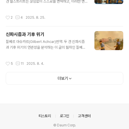
m-neofeudalism-tech-medieval-history 올해 1월
견 월스트리트는 끊임없이 스스로를 변혁하고, 이러한 변
20일 도널드 트럼프의 취임식에 전략적으로 배치된 테크
혁을 이해하는 것은 금융 자본의 지배에 도전하는 데 필수
거물들은 과두지배 계층의 대표적인 ..
적이라는 점을 설명하는 글이다. 이 글의 필자인 짐 케인은
작성시간
2
4
2025. 8. 25.
지난 20년간 노동 운동에서 연구 및 정책 역할을 수행해
온 금융 분석가다. 사미르 손티는 뉴욕시립대학교 노동 및
도시 연구 학과의 조교수다.출처: https://jacobin.com/
신파시즘과 기후 위기
2025/04/21st-century-finance-capitalism-basi
글 내용
cs 주식 시장은 도널드 트럼프가 세계 자본주의 질서를 재
질베르 아슈카르(Gilbert Achcar)번역: 두 견 신파시즘
편하려는 시도로 인해 격동의 한 주를 보냈다. 투자자들은
과 기후 위기의 연관성을 분석하는 이 글의 필자인 질베르
열광 상태에 빠졌다. 이 모든 것이 어디로 향하고 있는가?
아슈카르는 급진적 사회주의와 반제국주의 사상가로서 S
알 수 없다. 하지만 무역 전쟁 가..
OAS 런던 대학교에서 교수로 재직하고 있다. 지은 책으로
작성시간
5
11
2025. 8. 4.
, 등이 있고 최근에도 각종 매체에 이스라엘의 팔레스타인
학살을 중심으로 정세를 분석하고 개입을 촉구하는 글을
발표하고 있다.출처: https://gilbert-achcar.net/neof
더보기
ascism-and-climate-change 유럽과 북아메리카의
많은 지역을 기록적인 폭염이 휩쓸고 있으며, 환경 과학자
들이 오랫동안 경고해 온 기후 변화와 지구 온난화가 점점
더 명확히 확인되고 있는 지금, 지구와 그곳에 사는 인간 및
동물의 미래가 위협받는 이 심각한 시점에서, 신파시..
의안내
티스토리
로그인
고객센터
© Daum Corp.