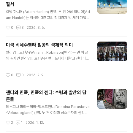
질서
견) ● 개혁주의를 넘어서는 길을 찾기닐 마이어(Neal Me
글 내용
yer)출처: https://www.left-notes.com/p/finding-a
아담 하니에(Adam Hanieh) 번역: 두 견 아담 하니에(Ad
-road-beyond-social-democracy 오늘날 좌파에
am Hanieh)는 엑서터 대학교의 정치경제 및 세계 개발학
속한 우리 중 ..
교수로, 그의 연구는 중동의 자본주의와 제국주의에 초점
작성시간
0
3
2026. 3. 6.
을 맞추고 있는 것으로 유명하다. 그의 최신 저서는 이다.
미국과 이스라엘이 가자 집단학살에 이어서 중동을 쑥대밭
으로 만들다가 이제 이란까지 침공한 상황에서 이 글의 지
미국 베네수엘라 침공의 국제적 의미
금의 국제적 상황을 이해하고 대처하는데 도움이 될 것이
글 내용
윌리엄 I. 로빈슨(William I. Robinson)번역: 두 견 이 글
라고 판단해 번역했다. 출처: https://transitionsecurit
의 필자인 윌리엄 I. 로빈슨은 캘리포니아 대학교 산타바바
y.org/oil-militarism-global-order/ 한 세기 넘게 중
라 캠퍼스(University of California at Santa Barbar
동은 현대 세계 질서를 형성하는 데 핵심적인 역할을 해왔
a)의 사회학, 글로벌 연구 및 라틴아메리카 연구 부문의 저
다. 오늘날 이 지역은 세계 최대의 석유 수출국이며, 그 거
작성시간
0
0
2026. 2. 9.
명교수다. 그의 최신 저서는 (Epochal Crisis: The Exh
대한 매장량은 화석 자본주의의 부상과 전..
austion of Global Capitalism, 2025)이다.출처: http
s://nacla.org/global-meaning-us-attack-venezu
젠더와 민족, 민족의 젠더: 수렴과 발산의 담
ela/역사학자들은 2026년 1월 3일 발생한 베네수엘라 공
론들
격과 대통령 납치, 그리고 국가 장악 사건을 세계가 초국가
글 내용
적 대화재로 빠져드는 가운데 제2차 세계대전 이후의 국제
데스피나 파라스케바-벨루도얀니(Despina Paraskeva
질서가 결정적으로 붕괴한 지점..
-Veloudogianni)번역: 두 견 여성과 성소수자의 권리에
대한 주장을 인종주의와 결합시켜서 우파적 민족주의로 발
작성시간
2
1
2026. 1. 12.
전시키는 새로운 경향을 분석하면서 억압받는 다층적 주체
들에 대한 통합적 인식의 중요성을 강조하는 글이다. 이 글