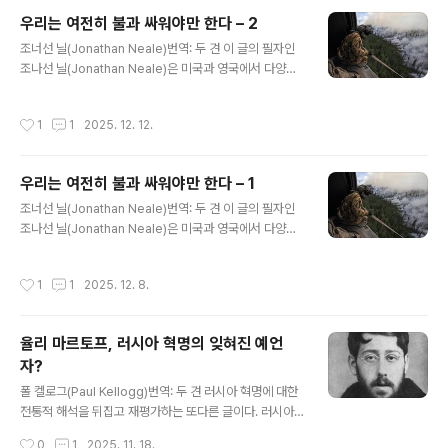
의 필자인 데스피나 파라스케바-벨루도얀니(Despina Pa
우리는 여전히 불과 싸워야만 한다 – 2
raskeva-Veloudogianni)는 아테네에서 활동하는 연구
글 내용
조너선 닐(Jonathan Neale)번역: 두 견 이 글의 필자인
자이고, '역사적 유물론' 아테네 조직위원회의 일원이기도
조나선 닐(Jonathan Neale)은 미국과 영국에서 다양한
하며, 주요 저서로는 2015년에 발간된 이 있다. 출처: http
활동을 해 왔고, 제국주의, 기후정의, 젠더 억압과 젠더 정
s://www.historicalmaterialism.org/article/gende
의 등에 대한 많은 글을 써왔다. 조나선 닐의 , , 등은 국내에
r-and-in-the-nation-converging-and-diverging
작성시간
1
1
2025. 12. 12.
도 출판돼 있다. 4년 전에 닐은 을 출판했고, 여기에서는 그
-disc..
것이 처음 출판된 지 4년이 지난 지금의 정치적 전개를 살
펴본다. 분량이 많아서 2번에 나누어 연재한다. 이 글은 두
우리는 여전히 불과 싸워야만 한다 – 1
번째이며 마지막 글이다. 출처: https://theecologist.or
글 내용
g/2025/jul/15/we-must-still-fight-fire 1편에서 이
조너선 닐(Jonathan Neale)번역: 두 견 이 글의 필자인
어짐 분열: 탈성장(Degrowth)그리고 기후 변화를 멈추기
조나선 닐(Jonathan Neale)은 미국과 영국에서 다양한
위해 ‘탈성장(degrowth)’을 필수라고 보는 많은 환경..
활동을 해 왔고, 제국주의, 기후정의, 젠더 억압과 젠더 정
의 등에 대한 많은 글을 써왔다. 조나선 닐의 , , 등은 국내에
작성시간
1
1
2025. 12. 8.
도 출판돼 있다. 4년 전에 닐은 을 출판했고, 여기에서는 그
것이 처음 출판된 지 4년이 지난 지금의 정치적 전개를 살
펴본다. 분량이 많아서 2번에 나누어 연재한다. 이 글은 첫
율리 마르토프, 러시아 혁명의 잊혀진 예언
번째이다. 출처: https://theecologist.org/2025/jul/1
자?
5/we-must-still-fight-fire 우리는 정부가 주도하는 그
글 내용
린 뉴딜이 필요하다. 그것은 세계를 재생 에너지로 전환시
폴 켈로그(Paul Kellogg)번역: 두 견 러시아 혁명에 대한
키고, 막대한 수의 양질의 공공 일자리를 창출하며, 기후 변
전통적 해석을 뒤집고 재평가하는 또다른 글이다. 러시아
화를 멈..
사회주의 지도자 율리 마르토프(Iulii Martov)는 1917년
작성시간
0
1
2025. 11. 18.