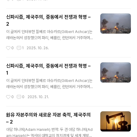
이후 정치적 싸움에서 패배했지만, 소련 체제의 발전은 '민
주주의가 없는 사회주의는 실패할 수밖에 없다'는 그의 초
기 비판이 정당했음을 입증한다고 것이다. 이 글의 필자인
신파시즘, 제국주의, 중동에서 전쟁과 혁명 –
폴 켈로그(Paul Kellogg)는 캐나다 앨버타주 애서배스카
2
대학교의 학제간 연구 교수다. 그는 의 저자이자 율리 마르
글 내용
토프의 의 번역자다. 출처: https://jacobin.com/2025/
이 글에서 인터뷰한 질베르 아슈카르(Gilbert Achcar)는
06/martov-russian-revolution-soviet-history 19
레바논에서 성장했으며 파리, 베를린, 런던에서 거주하며
17년 혁명 이전, 율리 마르토프는 블라디미르 레닌(Vladi
강의했고, 런던대학교 SOAS의 명예교수다. 그의 주요 저
작성시간
0
1
2025. 10. 26.
mir Len..
서로는 (2002, 2006), 노엄 촘스키(Noam Chomsky)
와 공저한 (2007), (2010), (2013), (2013), (2016), (2
023)이 있다. 그리고 최근에는 을 출간했다. 국제적 정세
신파시즘, 제국주의, 중동에서 전쟁과 혁명 –
와 중동의 상황을 설명하는 이 인터뷰가 지난 2년간의 가
1
자 집단학살을 더 깊이있고 폭넓게 이해하고 전망하는데
글 내용
도움이 될 것이라고 판단해 번역 소개한다. 글이 매우 길어
이 글에서 인터뷰한 질베르 아슈카르(Gilbert Achcar)는
서 2번에 나누어 싣는다. 이 글은 두 번째이며 마지막이다.
레바논에서 성장했으며 파리, 베를린, 런던에서 거주하며
(번역: 두견) 출처: https://newpol.org/issue_post/n
강의했고, 런던대학교 SOAS의 명예교수다. 그의 주요 저
작성시간
0
0
2025. 10. 21.
eofascis..
서로는 (2002, 2006), 노엄 촘스키(Noam Chomsky)
와 공저한 (2007), (2010), (2013), (2013), (2016), (2
023)이 있다. 그리고 최근에는 을 출간했다. 국제적 정세
원유 자본주의와 새로운 자본 축적, 제국주의
와 중동의 상황을 설명하는 이 인터뷰가 지난 2년간의 가
– 2
자 집단학살을 더 깊이있고 폭넓게 이해하고 전망하는데
글 내용
도움이 될 것이라고 판단해 번역 소개한다. 글이 매우 길어
아담 하니에(Adam Hanieh) 번역: 두 견 아담 하니에(Ad
서 2번에 나누어 싣는다. 이 글은 첫 번째이다.(번역: 두견)
am Hanieh)는 엑서터 대학교의 정치경제 및 세계 개발학