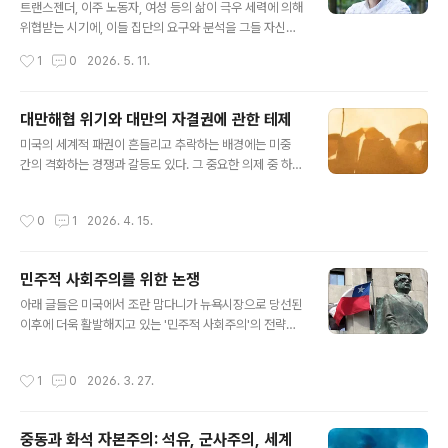
주의적 이윤 생산에 종속시켰으며, 여기에는 우리가 성별
트랜스젠더, 이주 노동자, 여성 등의 삶이 극우 세력에 의해
과 성적 지향을 경험하는 방식도 포함된다고 주장한다. 그
위협받는 시기에, 이들 집단의 요구와 분석을 그들 자신의
러나 이 과정은 결코 완전하지 않으며, 인간의 번영을 위한
용어로서뿐만 아니라 자본 관계에 맞선 더 넓은 투쟁의 일
작성시간
1
0
2026. 5. 11.
우리 역량의 실현 가능성은 다양한 방식으로 표현된다. 이
부로 다루는 일은 중요하다. 이는 생산 지점을 넘어 우리 삶
는 다른 미래의 가능성을 방..
의 모든 측면에 침투하는 자본주의적 소외에 대한 확장된
정의를 필요로 한다.앨런 시어스(Alan Sears)의 신간 는
대만해협 위기와 대만의 자결권에 관한 테제
마르크스주의 소외 이론과 퀴어 이론을 결합하여, 노동의
글 내용
미국의 세계적 패권이 흔들리고 추락하는 배경에는 미중
소외가 우리의 창조적이고 생명을 만들어내는 활동을 자본
간의 격화하는 경쟁과 갈등도 있다. 그 중요한 의제 중 하나
주의적 이윤 생산에 종속시켰으며, 여기에는 우리가 성별
가 바로 대만 문제이고 한반도의 우리에게도 뜨거운 문제
과 성적 지향을 경험하는 방식도 포함된다고 주장한다.그
이다. 논쟁적이면서도 대만 문제의 복합성을 이해하는데
러나 이 과정은 결코 완전하지 않으며, 인간의 번영을 위한
작성시간
0
1
2026. 4. 15.
도움이 되는 이 글을 발표한 '노동자 민주주의 네트워크'(W
우리 역량의 실현 가능성은 다양한 방식으로 표현된다. 이
orker Democracy Network, 普羅民主網)는 홍콩을
는 다른 미래의 가능성을 방어..
기반으로 한 좌파 단체로 트로츠키주의 전통의 좌파 단체
민주적 사회주의를 위한 논쟁
로서 제4인터내셔널의 홍콩 지부나 연계 단체로 활동해 왔
글 내용
다.(번역: 두 견) 출처: https://workerdemo.org/202
아래 글들은 미국에서 조란 맘다니가 뉴욕시장으로 당선된
5/11/19/preliminary-theses-on-the-taiwan-strai
이후에 더욱 활발해지고 있는 '민주적 사회주의'의 전략과
t-and-taiwanese-self-determinationcrisis/ 대만
방향에 대한 다양한 토론들 중의 일부이다. 이 글의 필자들
민중의 역사적 권리1..
인 닐 마이어(Neal Meyer)와 닉 프렌치(Nick French)
작성시간
1
0
2026. 3. 27.
는 '미국 민주적 사회주의' 조직(DSA) 내에서 핵심 분파 중
하나인 '빵과 장미(Bread and Roses)' 그룹의 창립 멤
버이자 핵심 인물들이고, 좌파 잡지 (Jacobin)을 중심으
중동과 화석 자본주의: 석유, 군사주의, 세계
로 활동하는 대표적인 전략가이자 작가들이다.(번역: 두