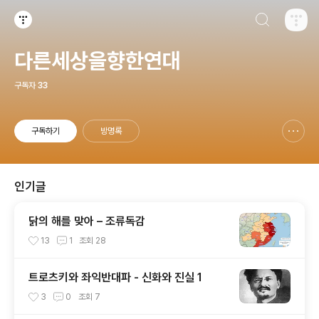
검색하기
티스토리
다른세상을향한연대
구독자
33
구독하기
방명록
신고하기 레이어
열기
인기글
닭의 해를 맞아 – 조류독감
13
1
조회
28
트로츠키와 좌익반대파 - 신화와 진실 1
3
0
조회
7