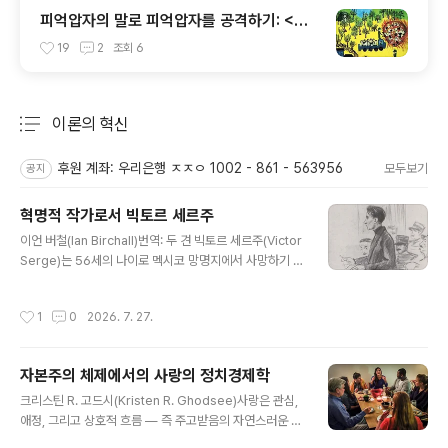
피억압자의 말로 피억압자를 공격하기: <제
국의 위안부> 비판
19
2
조회
6
이론의 혁신
분류 전체보기
주요 글 목록
후원 계좌: 우리은행 ㅈㅈㅇ 1002 - 861 - 563956
모두보기
공지
혁명적 작가로서 빅토르 세르주
글 내용
이언 버철(Ian Birchall)번역: 두 견 빅토르 세르주(Victor
Serge)는 56세의 나이로 멕시코 망명지에서 사망하기 전
까지 혁명적 격동의 놀라운 연속을 겪으며 살았다. 아나키
스트 출신이면서 볼셰비키 혁명에 함께했고 스탈린주의에
작성시간
1
0
2026. 7. 27.
맞서면서 트로츠키주의 운동에 대해서도 성찰적 평가를 남
긴 세르주의 삶과 작품은 우리가 유럽의 격동적인 20세기
를 이해하고 미래를 고민하는 데 도움을 줄 수 있다. 이 글
자본주의 체제에서의 사랑의 정치경제학
은 미첼 아비도르(Mitchell Abidor)가 쓴 (Victor Serg
글 내용
e: Unruly Revolutionary)(플루토 출판사, 2025)에 대
크리스틴 R. 고드시(Kristen R. Ghodsee)사랑은 관심,
한 서평이다. 출처: https://jacobin.com/2026/04/vic
애정, 그리고 상호적 흐름 — 즉 주고받음의 자연스러운 순
tor-serge-biography-literature-russian-re..
환 — 을 필요로 한다. 자본주의는 앞의 두 가지를 쉽게 상