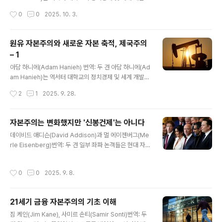
출처: https://newpol.org/issue_post/neofascism
교수로, 그의 연구는 중동의 자본주의와 제국주의에 초점
작성시간
0
0
2025. 10. 3.
-imper..
을 맞추고 있는 것으로 유명하다. 그의 최신 저서는 이다.
이 광범위한 인터뷰에서, 하니에는 제국주의를 이해하는
데 있어 가치 이전 문제를 전면에 내세울 필요성, 세계 화석
원유 자본주의와 새로운 자본 축적, 제국주의
자본주의에서 이스라엘의 역할, 그리고 걸프 국가들의 영
– 1
향력 증대를 탐구한다. 분량상 앞부분을 일부 생략했고 이
글 내용
스라엘의 가자 집단학살에 관한 부분을 중심으로 번역했
아담 하니에(Adam Hanieh) 번역: 두 견 아담 하니에(Ad
다. 두 번에 나누어 연재하고 이 글은 두 번째이고 마지막
am Hanieh)는 엑서터 대학교의 정치경제 및 세계 개발학
글이다. https://links.org.au/crude-capitalism-new
교수로, 그의 연구는 중동의 자본주의와 제국주의에 초점
작성시간
2
1
2025. 9. 28.
-centres-capital-accumulation-..
을 맞추고 있는 것으로 유명하다. 그의 최신 저서는 이다.
이 광범위한 인터뷰에서, 하니에는 제국주의를 이해하는
데 있어 가치 이전 문제를 전면에 내세울 필요성, 세계 화석
자본주의는 변화했지만 '신봉건제'는 아니다
자본주의에서 이스라엘의 역할, 그리고 걸프 국가들의 영
글 내용
데이비드 애디슨(David Addison)과 멀 에이젠버그(Me
향력 증대를 탐구한다. 분량상 앞부분을 일부 생략했고 세
rle Eisenberg)번역: 두 견 일부 좌파 논객들은 현대 자본
계 제국주의 질서 재편과 이스라엘의 가자 집단학살에 관
주의가 테크 거물들이 횡행하면서 '신봉건제'로 변질되고
한 부분을 중심으로 번역했다. 두 번에 나누어 연재하고 이
있다고 주장해 왔다. 그러나 우리가 실제로 목격하고 있는
글은 첫 번째이다. 출처: https://links.org.au/crude-c
작성시간
0
0
2025. 9. 8.
것은 자본주의로부터의 전환이 아니라 자본주의 내부의 중
apitalism-new-centres-capital-ac..
요한 변화다. 이 글의 필자인 데이비드 애디슨은 리버풀 대
학교에서 종교사를 가르치는 역사학자다. 멀 에이젠버그는
21세기 금융 자본주의의 기초 이해
오클라호마 주립대학교 역사학과 조교수다. 그는 의 공저
글 내용
자다. 출처: https://jacobin.com/2025/05/capitalis
짐 케인(Jim Kane), 사미르 손티(Samir Sonti)번역: 두