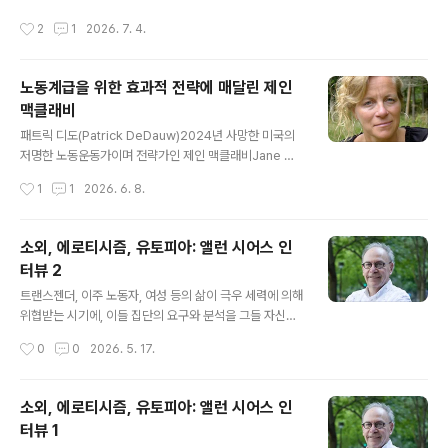
품화할 수 있지만, 세 번째 요소는 시장에 저항한다. 우리
작성시간
2
1
2026. 7. 4.
경제 시스템이 그토록 끈질기게 그것을 파괴하려 드는 이
유가 바로 여기에 있다. 이 글의 필자인 크리스틴 고드시(K
risten Ghodsee)는 미국의 비판적 민족지학자로서 사
노동계급을 위한 효과적 전략에 매달린 제인
회주의적 페미니스트이며 , , 그리고 의 저자다. 출처: http
맥클래비
s://jacobin.com/2025/12/love-capitalism-value-
글 내용
reciprocal-flow 독일로 거처를 옮길 때마다 나는 머그
패트릭 디도(Patrick DeDauw)2024년 사망한 미국의
컵을 하나 산다. 보통 가장 가까운 티케이 맥스(TK Maxx)
저명한 노동운동가이며 전략가인 제인 맥클래비Jane Mc
매장으로 가서 허브..
Alevey를 추모하며 그녀가 남긴 교훈들을 돌아보는 글이
작성시간
1
1
2026. 6. 8.
다. 맥클래비는 20년 넘게 미국 노동운동의 조직가이자 협
상가였고 수많은 투쟁에 함께하며 미국 노동운동의 교훈과
과제에 대해 여러 중요한 탐구와 저작을 남겨왔다. , , , 등의
소외, 에로티시즘, 유토피아: 앨런 시어스 인
많은 책도 남겼다. 지독할 정도로 철저하게 효과적이고 유
터뷰 2
연하며 구체적인 전략과 전술의 중요성을 강조한 맥클래비
글 내용
의 경험과 유산은 오늘날 한국의 노동운동에도 도움이 될
트랜스젠더, 이주 노동자, 여성 등의 삶이 극우 세력에 의해
것이라고 판단해 번역 소개한다. 이미 우리는 맥클래비의
위협받는 시기에, 이들 집단의 요구와 분석을 그들 자신의
글 여러 개(https://www.anotherworld.kr/914, http
용어로서뿐만 아니라 자본 관계에 맞선 더 넓은 투쟁의 일
작성시간
0
0
2026. 5. 17.
s://www.anotherworld.kr/283 등)를..
부로 다루는 일은 중요하다. 이는 생산 지점을 넘어 우리 삶
의 모든 측면에 침투하는 자본주의적 소외에 대한 확장된
정의를 필요로 한다.앨런 시어스(Alan Sears)의 신간 는
소외, 에로티시즘, 유토피아: 앨런 시어스 인
마르크스주의 소외 이론과 퀴어 이론을 결합하여, 노동의
터뷰 1
소외가 우리의 창조적이고 생명을 만들어내는 활동을 자본
글 내용