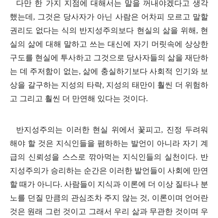
다만 한 가지 지점에 대해서는 말을 꺼내야겠다고 생각
했는데
,
그것은 당사자가 아닌 사람은 어차피 모르고 말할
권리도 없다는 식의 반지성주의보다 현실의 삶을 위해
,
현
실의 삶에 대해 말하고 쓰는 대신에 자기 머릿속에 상상한
구도를 현실에 투사하고 그것으로 당사자들의 삶을 재단하
는 데 주저함이 없는
,
삶에 충실하기보다 사회적 인기와 보
상을 갈구하는 지성의 타락
,
지성의 태만이 훨씬 더 위험하
고 그리고 훨씬 더 만연해 있다는 것이다
.
반지성주의는 이러한 현실 위에서 꽃피고
,
진정 두려워
해야 할 것은 지식인들을 폄하하는 발언이 아니라 자기 계
급의 신뢰성을 스스로 깎아먹는 지식인들의 실천이다
.
반
지성주의가 승리하는 순간은 이러한 발언들이 사회에 만연
할 때가 아니다
.
사람들이 지식과 이론에 더 이상 질타나 분
노를 던질 만큼의 관심조차 주지 않는 것
,
이론이며 언어란
것은 원래 그런 것이고 그래서 우리 삶과 무관한 것이며 우