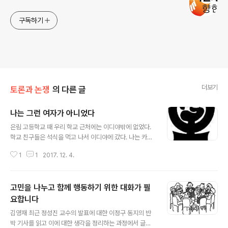
구독하기
더보기
토론과 논쟁
의 다른 글
나는 그런 여자가 아니었다
글 내용
은림 고등학교 때 우리 학교 근처에는 이디야밖에 없었다.
학교 친구들은 석식을 먹고 나서 이디야에 갔다. 나는 카페
모카에 세 번까지 샷을 추가해서 먹었다. 그러면 4000원
1
1
2017. 12. 4.
정도 나왔던 것 같다. 스타벅스 아메리카노 가격과 비슷하
지만 학교 근처에 스타벅스가 없었고, 어떤 커피가 맛이 있
는지도 몰랐기 때문에 그냥 이디야에 갔다. 학부모들은 애
고민을 나누고 함께 행동하기 위한 대화가 필
들이 벌써 자기가 어른인 줄 알아서 밥 먹고 나면 커피도 한
잔씩 마신다, 고 했다. 아무도 우리 앞에서 김치녀 된장녀
요합니다
글 내용
운운하지 않았다. 아마 우리 학교가 여고였고, 자율고였고,
김영재 최근 정성진 교수의 발표에 대한 이정구 동지의 반
잘 사는 집 딸들이 많이 오는 학교여서 그랬을 것이다. 언론
박 기사를 읽고 이에 대한 생각을 정리하는 과정에서 글을