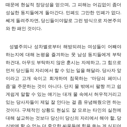
때문에 현실적 정당성을 얻으며
,
그 피해는 어김없이 좀더
성실한 동지들에게 돌아간다
.
민폐도 그만한 민폐가 없다
.
쎄게 돌려주자면
,
당신들이야말로 그런 방식으로 자본주의
와 한 패인 것이다
.
성별주의나 성차별로부터 해방되려는 여성들이 어째야
하는지에 대해 논평을 즐겨하는 뭇 남성 동지들에게 부탁
하건대
,
아무도 부탁하지 않은 훈시는 자제하고
,
그 힘으로
먼저 당신들의 자리에서 할 수 있는 일을 해달라
.
당사자 앞
이라고 고개 숙이고 회개하며 침묵하는
‘
마당쇠 페미니
즘
’
을 주문하는 것이 아니다
.
단지 물 밖에서 팔짱 끼고 쉽
게쉽게 말할 수 있는 얘기는 대개 물 속에서 허우적거리고
있는 당사자들이 제일 잘 안다는 걸 좀 유념해줬으면 하는
것이다
.
구체적인 상황도 현실도 잘 모르는 타인의 실천에
대해 설교하는 것보다 당신이 당신의 자리에서 해야 할
,
당
신밖에 할 수 없는 더 중요한 싸움들에 힘을 쏟는 게 심지어