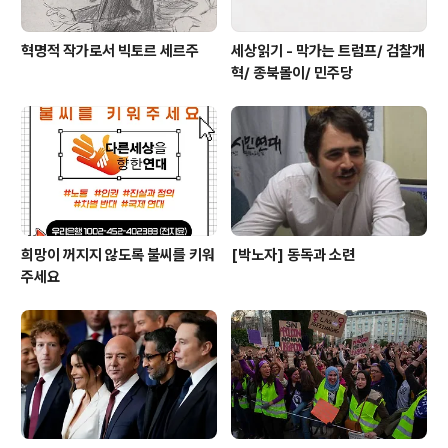
혁명적 작가로서 빅토르 세르주
세상읽기 - 막가는 트럼프/ 검찰개
혁/ 종북몰이/ 민주당
희망이 꺼지지 않도록 불씨를 키워
[박노자] 동독과 소련
주세요