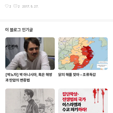
이나 인터넷에서 스타벅스 가면 된장녀라고 하는 얘기를
썼다 지웠다를 반복하게 됩니다. 제가 레닌과 러시아 혁명
안 들은 것은 아닌데, 우리 학교 학생들은 대체로 그런 프레
2
2
2017. 5. 27.
에 대한 고민과 공부가 부족하다보니 이런 일이 발생하는
임에 신경 쓰지 않을 ..
것 같습니다. 부족하지만 이번 논쟁에 대한 현재의 생각을
간단히 정리해 보자면 다음과 같습니다. 먼저, 이번 논쟁에
서 핵심적인 부분은 레닌과 러시아 혁명이라는 굵직한 주
제입니다. 저는 아직 레닌과 러시아 혁명에 대한 고민과 공
이 블로그 인기글
부가 충분치 못하니 현재 참가하고 있는 관련 세미나 등을
통해 레닌과 러시아 혁명에 대해 더 많이 공부하고 고민하
여 제 나름의 생각을 정리한 뒤에 소박한 글을 써보도록 노
력하겠습니다. 다음으로, 이번 논쟁에서 부차적인 부분인
이정구 동지의 서론과 결론에서 보이는 ..
[박노자] 박 아니시야, 혹은 해방
닭의 해를 맞아 – 조류독감
과 탄압의 변증법